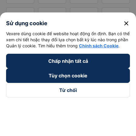
close
Sử dụng cookie
Vexere dùng cookie để website hoạt động ổn định. Bạn có thể
xem chi tiết hoặc thay đổi lựa chọn bất kỳ lúc nào trong phần
Quản lý cookie. Tìm hiểu thêm trong
Chính sách Cookie
.
Chấp nhận tất cả
Tùy chọn cookie
Từ chối
Theo dõi chúng tôi trên
Facebook
Tiktok
Youtube
Công ty TNHH Thương Mại Dịch Vụ Vexere