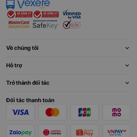
keyboard_arrow_down
Về chúng tôi
keyboard_arrow_down
Hỗ trợ
keyboard_arrow_down
Trở thành đối tác
Đối tác thanh toán