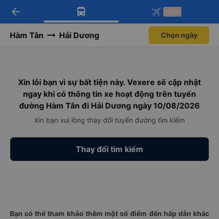
arrow_back
Tải app Vexere ngay!
Tải app Vexere
-30k
Mở app
Mở app
Nhận ưu đãi thành viên độc
-30k/ghế khi đặt vé máy bay qua
quyền
app
Hàm Tân
Hải Dương
Chọn ngày
Xin lỗi bạn vì sự bất tiện này. Vexere sẽ cập nhật
ngay khi có thông tin xe hoạt động trên tuyến
đường Hàm Tân đi Hải Dương ngày 10/08/2026
Xin bạn vui lòng thay đổi tuyến đường tìm kiếm
Thay đổi tìm kiếm
Bạn có thể tham khảo thêm một số điểm đến hấp dẫn khác