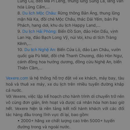
Lũng Cú, đèo Mã Pí Lèng, thung lũng Sủng Là, làng văn
hóa Lũng Cẩm,...
8.
Du lịch Mộc Châu:
Rừng thông Bản Áng, thung lũng
mận Nà Ka, đồi chè Mộc Châu, thác Dải Yếm, bản Pa
Phách, hang dơi, khu du lịch Happy Land,...
9.
Du lịch Hải Phòng:
Biển Đồ Sơn, đảo Hòn Dấu, vịnh
Lan Hạ, đảo Bạch Long Vỹ, núi Voi, khu di tích Tràng
Kênh,...
10.
Du lịch Nghệ An:
Biển Cửa Lò, đảo Lan Châu, vườn
quốc gia Pù Mát, đồi chè Thanh Chương, đảo Hòn Ngư,
cánh đồng hoa hướng dương, đồng cừu Nghệ An, biển
Thiên Cầm,...
Vexere.com
là hệ thống hỗ trợ đặt vé xe khách, máy bay, tàu
hoả và thuê xe máy, xe du lịch trên nhiều tuyến đường khắp
cả nước.
Với Vexere, việc lập kế hoạch cho hành trình di chuyển trở nên
vô cùng đơn giản, linh hoạt và được cá nhân hóa hơn bao giờ
hết. Vexere hiện là nền tảng kết nối hành khách với các đối
tác hàng đầu trong lĩnh vực đi lại, bao gồm:
• 2000+ hãng xe chất lượng cao trên 5000+ tuyến
đường trong và ngoài nước.