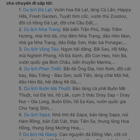
cho chuyến đi sắp tới:
1.
Du lịch Đà Lạt:
Vườn hoa Đà Lạt, làng Cù Lần, Happy
Hills, Fresh Garden, Tuyệt tình cốc, vườn thú Zoodoo,
đồi cỏ hồng Đà Lạt, đồi chè Cầu Đất,...
2.
Du lịch Nha Trang:
Bãi biển Trần Phú, tháp Trầm
Hương, nhà thờ đá, chợ đêm Nha Trang, đảo Hòn Mun,
nhà ga Nha Trang, đảo Điệp Sơn, thác bà Ponagar,...
3.
Du lịch Vũng Tàu:
Ngọn hải đăng, Bãi Sau, Hồ Mây,
mũi Nghinh Phong, hồ Đá Xanh, đồi Con Heo, hòn Bà,
vườn quốc gia Bình Châu, bến thuyền Marina,...
4.
Du lịch Phan Thiết:
Bãi đá Ông Địa, hòn Rơm, đồi cát
bay, Bàu Trắng - Bàu Sen, suối Tiên, làng chài Mũi Né,
đảo Hòn Bà, hải đăng Kê Gà,...
5.
Du lịch Buôn Ma Thuột:
Bảo tàng cà phê Buôn Mê
Thuột, núi Đá Voi, hồ Lắk, cụm 3 thác Dray Sap – Dray
Nur – Gia Long, Buôn Đôn, hồ Ea Kao, vườn quốc gia
Chư Yang Shin,...
6.
Du lịch Sapa:
Nhà thờ đá Sapa, bảo tàng Sapa, núi
Hàm Rồng, bản Cát Cát, thác Tiên Sa, thung lũng Hoa
Hồng, thung lũng Mường Hoa,...
7.
Du lịch Hà Giang:
Cao nguyên đá Đồng Văn, cột cờ