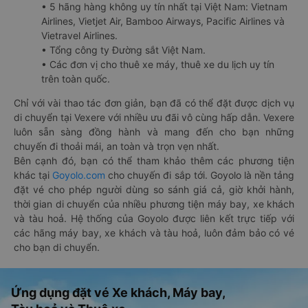
• 5 hãng hàng không uy tín nhất tại Việt Nam: Vietnam
Airlines, Vietjet Air, Bamboo Airways, Pacific Airlines và
Vietravel Airlines.
• Tổng công ty Đường sắt Việt Nam.
• Các đơn vị cho thuê xe máy, thuê xe du lịch uy tín
trên toàn quốc.
Chỉ với vài thao tác đơn giản, bạn đã có thể đặt được dịch vụ
di chuyển tại Vexere với nhiều ưu đãi vô cùng hấp dẫn. Vexere
luôn sẵn sàng đồng hành và mang đến cho bạn những
chuyến đi thoải mái, an toàn và trọn vẹn nhất.
Bên cạnh đó, bạn có thể tham khảo thêm các phương tiện
khác tại
Goyolo.com
cho chuyến đi sắp tới. Goyolo là nền tảng
đặt vé cho phép người dùng so sánh giá cả, giờ khởi hành,
thời gian di chuyển của nhiều phương tiện máy bay, xe khách
và tàu hoả. Hệ thống của Goyolo được liên kết trực tiếp với
các hãng máy bay, xe khách và tàu hoả, luôn đảm bảo có vé
cho bạn di chuyển.
Ứng dụng đặt vé Xe khách, Máy bay,