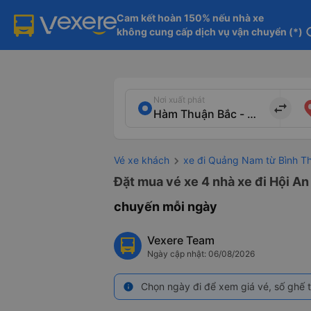
Cam kết hoàn 150% nếu nhà xe

không cung cấp dịch vụ vận chuyển (*)
in
Nơi xuất phát
import_export
Vé xe khách
xe đi Quảng Nam từ Bình T
Đặt mua vé xe 4 nhà xe đi Hội A
chuyến mỗi ngày
Vexere Team
Ngày cập nhật: 06/08/2026
Chọn ngày đi để xem giá vé, số ghế t
info