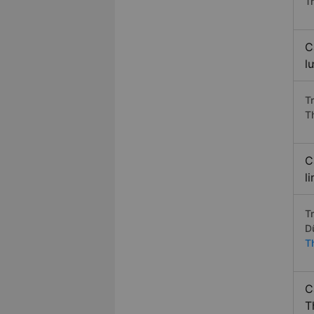
T
C
l
T
T
C
l
T
D
T
C
T