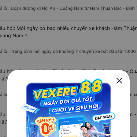
rả lời: Đoạn đường đi Hội An - Quảng Nam từ Hàm Thuận Bắc - Bình 
âu hỏi: Mỗi ngày có bao nhiêu chuyến xe khách Hàm Thuận 
uảng Nam ?
rả lời: Trung bình mỗi ngày có khoảng 7 chuyến xe bắt đầu từ 10:00
âu hỏi: Nhà xe đi Hàm Thuận Bắc - Bình Thuận Hội An - Q
hất?
rả lời: Chuyến xe có giờ xuất phát sớm nhất vào lúc 10:00 là của n
âu hỏi: Nhà xe đi Hội An - Quảng Nam từ Hàm Thuận Bắc - 
hất?