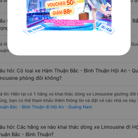
rả lời: Chuyến xe có giờ xuất phát trễ (muộn) nhất là vào lúc 18:30
âu hỏi: Review xe đi Hội An - Quảng Nam từ Hàm Thuận Bắ
ượng tốt, xuất sắc, cao cấp nhất?
rả lời: Tạm thời chưa đủ review để đánh giá có nhà xe đi Hội An - 
huận nào ở tuyến đường này có chất lượng xuất sắc.
âu hỏi: Có loại xe Hàm Thuận Bắc - Bình Thuận Hội An - Q
imousine phòng đôi không?
rả lời: Hiện tại có 1 hãng xe khai thác dòng xe Limousine giường đô
ũng, bạn có thể tham khảo thêm thông tin và đặt vé các nhà xe này 
huận Bắc - Bình Thuận đi Hội An - Quảng Nam
âu hỏi: Các hãng xe nào khai thác dòng xe Limousine đi 
huận Bắc - Bình Thuận?