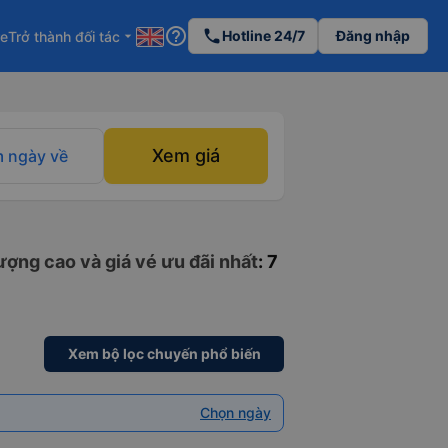
help_outline
phone
Hotline 24/7
Đăng nhập
re
Trở thành đối tác
arrow_drop_down
Xem giá
 ngày về
ợng cao và giá vé ưu đãi nhất
: 7
Xem bộ lọc chuyến phổ biến
Chọn ngày