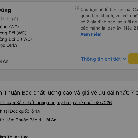
Dũng
Các bạn nữ lễ tân xinh iu. C
quan tâm khách, vui vẻ, nhiệt tình. Trong
đánh giá)
có 2 gia đình bác lớn tuổi nc
hòng (WC)
bác mắng lại bạn ấy. Nếu 2 
hòng Đôi (WC)
ngược lại nha. Bạn ấy nhắc n
Xem thêm
òng Đôi G ( WC)
đến lỗi mình ngủ còn mơ đượ
Dọc QL1A)
nhau xuất hiện trong giấc mơ của mình luôn. Nên nếu bạn
bị phản ánh thì đừng trừ lươ
keyboard_arrow_down
Thông tin chi tiết
thì bảo bạn ấy liên hệ sđt c
i An
đuôi 666, chuyến ĐH-NT ngày
iu còn đổi cho mình phòng đ
(một mình) yêu luôn. Nhưng
lần xe rẽ 1 cái là ✈️ Ít đi x
10/10.
m Thuận Bắc chất lượng cao và giá vé ưu đãi nhất: 7
 Thuận Bắc chất lượng cao, uy tín, giá rẻ nhất 08/2026
h tại Dọc quốc lộ 1A
từ Hàm Thuận Bắc đi Hội An
 Hàm Thuận Bắc