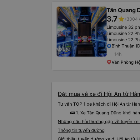
Tân Quang 
3.7
star
(3004 
Limousine 32 p
Limousine 22 P
Limousine 22 Ph
Bình Thuận (
14h
Văn Phòng Hộ
Đặt mua vé xe đi Hội An từ Hà
Tư vấn TOP 1 xe khách đi Hội An từ Hàm
🚌 1. Xe Tân Quang Dũng khởi hàn
Những câu hỏi thường gặp về tuyến xe 
Thông tin tuyến đường
Giới thiệu tuyến đường xe đi Hội An từ