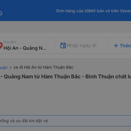
Đơn hàng của tôi
Mở bán vé trên Vexe
fo
Nơi đến
add
Nhập ngày đi
Thêm
xe đi Hội An từ Hàm Thuận Bắc
huận
n - Quảng Nam từ Hàm Thuận Bắc - Bình Thuận chất lư
rống và ưu đãi khi đặt vé