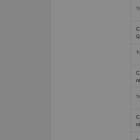
T
C
Q
T
C
n
T
C
n