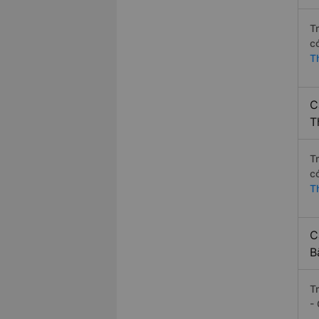
T
c
T
C
T
T
c
T
C
B
T
-