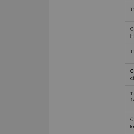
T
C
H
Tr
C
c
T
1
C
k