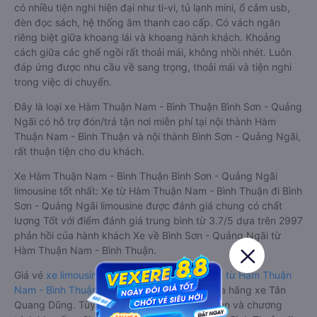
có nhiều tiện nghi hiện đại như ti-vi, tủ lạnh mini, ổ cắm usb,
đèn đọc sách, hệ thống âm thanh cao cấp. Có vách ngăn
riêng biệt giữa khoang lái và khoang hành khách. Khoảng
cách giữa các ghế ngồi rất thoải mái, không nhồi nhét. Luôn
đáp ứng được nhu cầu về sang trọng, thoải mái và tiện nghi
trong việc di chuyển.
Đây là loại xe Hàm Thuận Nam - Bình Thuận Bình Sơn - Quảng
Ngãi có hỗ trợ đón/trả tận nơi miễn phí tại nội thành Hàm
Thuận Nam - Bình Thuận và nội thành Bình Sơn - Quảng Ngãi,
rất thuận tiện cho du khách.
Xe Hàm Thuận Nam - Bình Thuận Bình Sơn - Quảng Ngãi
limousine tốt nhất: Xe từ Hàm Thuận Nam - Bình Thuận đi Bình
Sơn - Quảng Ngãi limousine được đánh giá chung có chất
lượng Tốt với điểm đánh giá trung bình từ 3.7/5 dựa trên 2997
phản hồi của hành khách Xe về Bình Sơn - Quảng Ngãi từ
Hàm Thuận Nam - Bình Thuận.
Giá vé
xe limousine đi Bình Sơn - Quảng Ngãi từ Hàm Thuận
Nam - Bình Thuận
rẻ nhất là 600000VND của hãng xe Tân
Quang Dũng. Tùy thuộc vào vị trí ngồi của bạn và chương