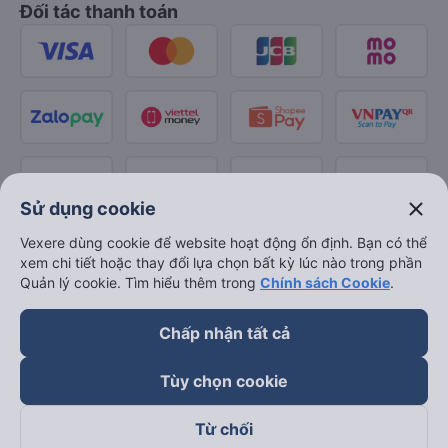
Đối tác thanh toán
close
Sử dụng cookie
Vexere dùng cookie để website hoạt động ổn định. Bạn có thể
xem chi tiết hoặc thay đổi lựa chọn bất kỳ lúc nào trong phần
Quản lý cookie. Tìm hiểu thêm trong
Chính sách Cookie
.
Chấp nhận tất cả
Tùy chọn cookie
Từ chối