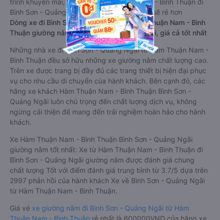
trình khuyến mãi, giá vé Xe Hàm Thuận Nam - Bình Thuận đi
Bình Sơn - Quảng Ngãi limousine này có thể sẽ rẻ hơn
Dòng xe đi Bình Sơn - Quảng Ngãi từ Hàm Thuận Nam - Bình
Thuận giường nằm chất lượng cao: Thoải mái, giá cả tốt nhất
Những nhà xe đi Bình Sơn - Quảng Ngãi từ Hàm Thuận Nam -
Bình Thuận đều sở hữu những xe giường nằm chất lượng cao.
Trên xe được trang bị đầy đủ các trang thiết bị hiện đại phục
vụ cho nhu cầu di chuyển của hành khách. Bên cạnh đó, các
hãng xe khách Hàm Thuận Nam - Bình Thuận Bình Sơn -
Quảng Ngãi luôn chú trọng đến chất lượng dịch vụ, không
ngừng cải thiện để mang đến trải nghiệm hoàn hảo cho hành
khách.
Xe Hàm Thuận Nam - Bình Thuận Bình Sơn - Quảng Ngãi
giường nằm tốt nhất: Xe từ Hàm Thuận Nam - Bình Thuận đi
Bình Sơn - Quảng Ngãi giường nằm được đánh giá chung
chất lượng Tốt với điểm đánh giá trung bình từ 3.7/5 dựa trên
2997 phản hồi của hành khách Xe về Bình Sơn - Quảng Ngãi
từ Hàm Thuận Nam - Bình Thuận.
Giá vé
xe giường nằm đi Bình Sơn - Quảng Ngãi từ Hàm
Thuận Nam - Bình Thuận
rẻ nhất là 600000VND của hãng xe