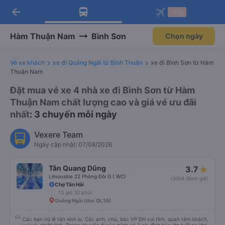
arrow_back
Tải app Vexere ngay!
Tải app Vexere
-30k
Mở app
Mở app
Nhận ưu đãi thành viên độc
-30k/ghế khi đặt vé máy bay qua
quyền
app
Hàm Thuận Nam
Bình Sơn
Chọn ngày
Vé xe khách
xe đi Quảng Ngãi từ Bình Thuận
xe đi Bình Sơn từ Hàm
Thuận Nam
Đặt mua vé xe 4 nhà xe đi Bình Sơn từ Hàm
Thuận Nam chất lượng cao và giá vé ưu đãi
nhất
: 3 chuyến mỗi ngày
Vexere Team
Ngày cập nhật: 07/08/2026
Tân Quang Dũng
3.7
Limousine 22 Phòng Đôi G ( WC)
(3004 đánh giá)
Chợ Tân Hải
13 giờ 30 phút
Quảng Ngãi (dọc QL1A)
Các bạn nữ lễ tân xinh iu. Các anh, chú, bác VP ĐH vui tính, quan tâm khách,