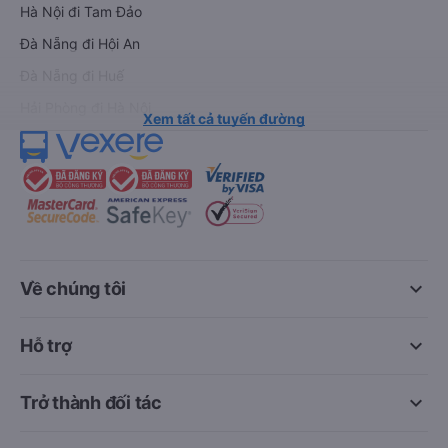
Hà Nội đi Tam Đảo
Đà Nẵng đi Hội An
Đà Nẵng đi Huế
Hải Phòng đi Hà Nội
Xem tất cả tuyến đường
keyboard_arrow_down
Về chúng tôi
keyboard_arrow_down
Hỗ trợ
keyboard_arrow_down
Trở thành đối tác