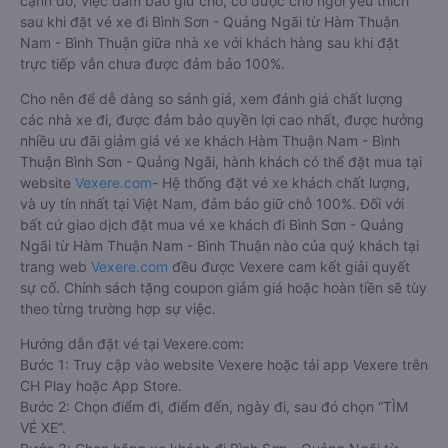
cạnh đó, việc đảm bảo giữ chỗ, có được chỗ ngồi yêu thích
sau khi đặt vé xe đi Bình Sơn - Quảng Ngãi từ Hàm Thuận
Nam - Bình Thuận giữa nhà xe với khách hàng sau khi đặt
trực tiếp vẫn chưa được đảm bảo 100%.
Cho nên để dễ dàng so sánh giá, xem đánh giá chất lượng
các nhà xe đi, được đảm bảo quyền lợi cao nhất, được hưởng
nhiều ưu đãi giảm giá vé xe khách Hàm Thuận Nam - Bình
Thuận Bình Sơn - Quảng Ngãi, hành khách có thể đặt mua tại
website
Vexere.com
- Hệ thống đặt vé xe khách chất lượng,
và uy tín nhất tại Việt Nam, đảm bảo giữ chỗ 100%. Đối với
bất cứ giao dịch đặt mua vé xe khách đi Bình Sơn - Quảng
Ngãi từ Hàm Thuận Nam - Bình Thuận nào của quý khách tại
trang web
Vexere.com
đều được Vexere cam kết giải quyết
sự cố. Chính sách tặng coupon giảm giá hoặc hoàn tiền sẽ tùy
theo từng trường hợp sự việc.
Hướng dẫn đặt vé tại Vexere.com:
Bước 1: Truy cập vào website Vexere hoặc tải app Vexere trên
CH Play hoặc App Store.
Bước 2: Chọn điểm đi, điểm đến, ngày đi, sau đó chọn “TÌM
VÉ XE”.