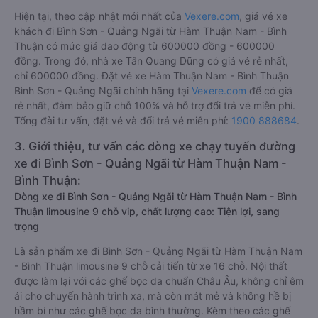
Hiện tại, theo cập nhật mới nhất của
Vexere.com
, giá vé xe
khách đi Bình Sơn - Quảng Ngãi từ Hàm Thuận Nam - Bình
Thuận có mức giá dao động từ 600000 đồng - 600000
đồng. Trong đó, nhà xe Tân Quang Dũng có giá vé rẻ nhất,
chỉ 600000 đồng. Đặt vé xe Hàm Thuận Nam - Bình Thuận
Bình Sơn - Quảng Ngãi chính hãng tại
Vexere.com
để có giá
rẻ nhất, đảm bảo giữ chỗ 100% và hỗ trợ đổi trả vé miễn phí.
Tổng đài tư vấn, đặt vé và đổi trả vé miễn phí:
1900 888684
.
3. Giới thiệu, tư vấn các dòng xe chạy tuyến đường
xe đi Bình Sơn - Quảng Ngãi từ Hàm Thuận Nam -
Bình Thuận:
Dòng xe đi Bình Sơn - Quảng Ngãi từ Hàm Thuận Nam - Bình
Thuận limousine 9 chỗ vip, chất lượng cao: Tiện lợi, sang
trọng
Là sản phẩm xe đi Bình Sơn - Quảng Ngãi từ Hàm Thuận Nam
- Bình Thuận limousine 9 chỗ cải tiến từ xe 16 chỗ. Nội thất
được làm lại với các ghế bọc da chuẩn Châu Âu, không chỉ êm
ái cho chuyến hành trình xa, mà còn mát mẻ và không hề bị
hầm bí như các ghế bọc da bình thường. Kèm theo các ghế