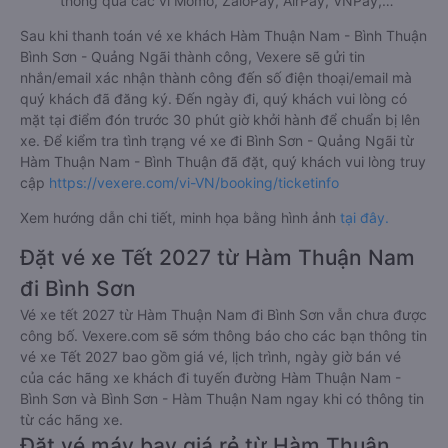
thông qua các ví Momo, ZaloPay, AirPay, VNPay,…
Sau khi thanh toán vé xe khách Hàm Thuận Nam - Bình Thuận
Bình Sơn - Quảng Ngãi thành công, Vexere sẽ gửi tin
nhắn/email xác nhận thành công đến số điện thoại/email mà
quý khách đã đăng ký. Đến ngày đi, quý khách vui lòng có
mặt tại điểm đón trước 30 phút giờ khởi hành để chuẩn bị lên
xe. Để kiểm tra tình trạng vé xe đi Bình Sơn - Quảng Ngãi từ
Hàm Thuận Nam - Bình Thuận đã đặt, quý khách vui lòng truy
cập
https://vexere.com/vi-VN/booking/ticketinfo
Xem hướng dẫn chi tiết, minh họa bằng hình ảnh
tại đây.
Đặt vé xe Tết 2027 từ Hàm Thuận Nam
đi Bình Sơn
Vé xe tết 2027 từ Hàm Thuận Nam đi Bình Sơn vẫn chưa được
công bố. Vexere.com sẽ sớm thông báo cho các bạn thông tin
vé xe Tết 2027 bao gồm giá vé, lịch trình, ngày giờ bán vé
của các hãng xe khách đi tuyến đường Hàm Thuận Nam -
Bình Sơn và Bình Sơn - Hàm Thuận Nam ngay khi có thông tin
từ các hãng xe.
Đặt vé máy bay giá rẻ từ Hàm Thuận