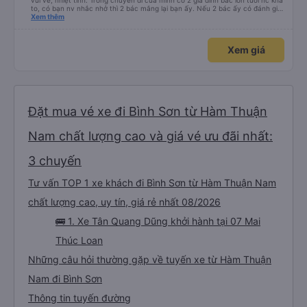
vui vẻ, nhiệt tình. Trong chuyến đi của mình có 2 gia đình bác lớn tuổi nc khá
to, có bạn nv nhắc nhở thì 2 bác mắng lại bạn ấy. Nếu 2 bác ấy có đánh giá
xấu thì mình ngược lại nha. Bạn ấy nhắc nhở rất đúng. 2 bác nói rất to. To
Xem thêm
đến lỗi mình ngủ còn mơ được câu chuyện các bác nói với nhau xuất hiện
trong giấc mơ của mình luôn. Nên nếu bạn ấy bị phản ánh thì đừng trừ lương
bạn ấy nha. Nếu bạn ấy bị trừ thì bảo bạn ấy liên hệ sđt của mình, mình hỗ
Xem giá
trợ ạ. Số mình đuôi 666, chuyến ĐH-NT ngày 16/1. À các bạn nữ lễ tân xinh
iu còn đổi cho mình phòng đơn sang đôi xong còn note là (một mình) yêu
luôn. Nhưng phòng đôi mà nằm một thì mỗi lần xe rẽ 1 cái là ✈️ Ít đi xe khách
nhưng đủ để đánh giá 10/10.
Đặt mua vé xe đi Bình Sơn từ Hàm Thuận
Nam chất lượng cao và giá vé ưu đãi nhất:
3 chuyến
Tư vấn TOP 1 xe khách đi Bình Sơn từ Hàm Thuận Nam
chất lượng cao, uy tín, giá rẻ nhất 08/2026
🚌 1. Xe Tân Quang Dũng khởi hành tại 07 Mai
Thúc Loan
Những câu hỏi thường gặp về tuyến xe từ Hàm Thuận
Nam đi Bình Sơn
Thông tin tuyến đường