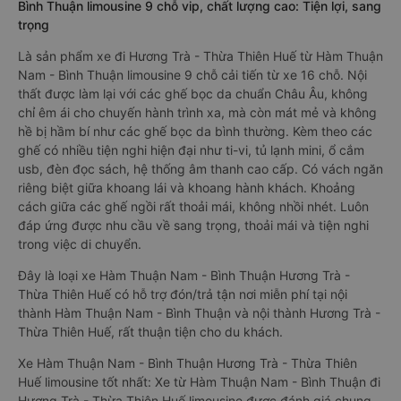
Bình Thuận limousine 9 chỗ vip, chất lượng cao: Tiện lợi, sang
trọng
Là sản phẩm xe đi Hương Trà - Thừa Thiên Huế từ Hàm Thuận
Nam - Bình Thuận limousine 9 chỗ cải tiến từ xe 16 chỗ. Nội
thất được làm lại với các ghế bọc da chuẩn Châu Âu, không
chỉ êm ái cho chuyến hành trình xa, mà còn mát mẻ và không
hề bị hầm bí như các ghế bọc da bình thường. Kèm theo các
ghế có nhiều tiện nghi hiện đại như ti-vi, tủ lạnh mini, ổ cắm
usb, đèn đọc sách, hệ thống âm thanh cao cấp. Có vách ngăn
riêng biệt giữa khoang lái và khoang hành khách. Khoảng
cách giữa các ghế ngồi rất thoải mái, không nhồi nhét. Luôn
đáp ứng được nhu cầu về sang trọng, thoải mái và tiện nghi
trong việc di chuyển.
Đây là loại xe Hàm Thuận Nam - Bình Thuận Hương Trà -
Thừa Thiên Huế có hỗ trợ đón/trả tận nơi miễn phí tại nội
thành Hàm Thuận Nam - Bình Thuận và nội thành Hương Trà -
Thừa Thiên Huế, rất thuận tiện cho du khách.
Xe Hàm Thuận Nam - Bình Thuận Hương Trà - Thừa Thiên
Huế limousine tốt nhất: Xe từ Hàm Thuận Nam - Bình Thuận đi
Hương Trà - Thừa Thiên Huế limousine được đánh giá chung