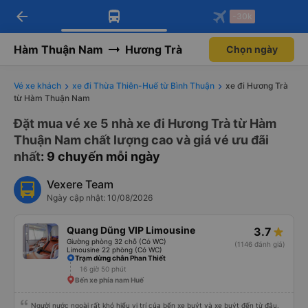
arrow_back
Tải app Vexere ngay!
Tải app Vexere
-30k
Mở app
Mở app
Nhận ưu đãi thành viên độc
-30k/ghế khi đặt vé máy bay qua
quyền
app
Hàm Thuận Nam
Hương Trà
Chọn ngày
Vé xe khách
xe đi Thừa Thiên-Huế từ Bình Thuận
xe đi Hương Trà
từ Hàm Thuận Nam
Đặt mua vé xe 5 nhà xe đi Hương Trà từ Hàm
Thuận Nam chất lượng cao và giá vé ưu đãi
nhất
: 9 chuyến mỗi ngày
Vexere Team
Ngày cập nhật: 10/08/2026
Quang Dũng VIP Limousine
3.7
Giường phòng 32 chỗ (Có WC)
(1146 đánh giá)
Limousine 22 phòng (Có WC)
Trạm dừng chân Phan Thiết
16 giờ 50 phút
Bến xe phía nam Huế
Người nước ngoài rất khó hiểu vị trí của bến xe buýt và xe buýt đến từ đâu.