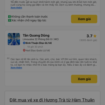
Tôi đến trước giờ xe buýt khởi hành một giờ, nhưng sau khi đi bộ hơn một giờ,
cuối cùng họ cũng gọi điện và tìm thấy tôi. Dịch vụ bình thường, nhưng dù
sao thì tôi ngủ ngon hơn ở khách sạn vì tôi rất thoải mái. Sẽ tuyệt hơn nếu
Xem thêm
tiếng còi xe bớt to hơn. Nhưng tôi thích nó nên tôi cho điểm tối đa. Cảm ơn
bạn rất nhiều.
Không cần thanh toán trước
Xem giá
Xác nhận chỗ ngay lập tức
Tân Quang Dũng
3.7
Limousine 22 Phòng Đôi G ( WC)
(3005 đánh giá)
Bình Thuận (Dọc QL1A)
18 giờ 30 phút
Huế (Dọc Quốc Lộ 1A)
Các bạn nữ lễ tân xinh iu. Các anh, chú, bác VP ĐH vui tính, quan tâm khách,
vui vẻ, nhiệt tình. Trong chuyến đi của mình có 2 gia đình bác lớn tuổi nc khá
to, có bạn nv nhắc nhở thì 2 bác mắng lại bạn ấy. Nếu 2 bác ấy có đánh giá
xấu thì mình ngược lại nha. Bạn ấy nhắc nhở rất đúng. 2 bác nói rất to. To
Xem thêm
đến lỗi mình ngủ còn mơ được câu chuyện các bác nói với nhau xuất hiện
trong giấc mơ của mình luôn. Nên nếu bạn ấy bị phản ánh thì đừng trừ lương
bạn ấy nha. Nếu bạn ấy bị trừ thì bảo bạn ấy liên hệ sđt của mình, mình hỗ
Xem giá
trợ ạ. Số mình đuôi 666, chuyến ĐH-NT ngày 16/1. À các bạn nữ lễ tân xinh
iu còn đổi cho mình phòng đơn sang đôi xong còn note là (một mình) yêu
luôn. Nhưng phòng đôi mà nằm một thì mỗi lần xe rẽ 1 cái là ✈️ Ít đi xe khách
nhưng đủ để đánh giá 10/10.
Đặt mua vé xe đi Hương Trà từ Hàm Thuận