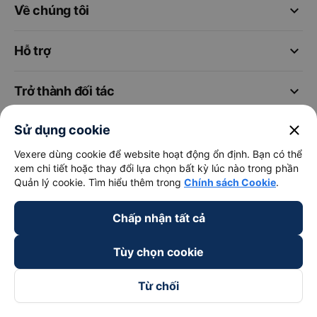
keyboard_arrow_down
Về chúng tôi
keyboard_arrow_down
Hỗ trợ
keyboard_arrow_down
Trở thành đối tác
close
Sử dụng cookie
Đối tác thanh toán
Vexere dùng cookie để website hoạt động ổn định. Bạn có thể
xem chi tiết hoặc thay đổi lựa chọn bất kỳ lúc nào trong phần
Quản lý cookie. Tìm hiểu thêm trong
Chính sách Cookie
.
Chấp nhận tất cả
Tùy chọn cookie
Từ chối