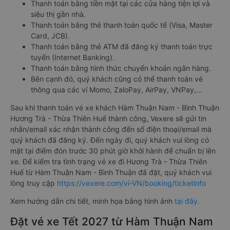
Thanh toán bằng tiền mặt tại các cửa hàng tiện lợi và
siêu thị gần nhà.
Thanh toán bằng thẻ thanh toán quốc tế (Visa, Master
Card, JCB).
Thanh toán bằng thẻ ATM đã đăng ký thanh toán trực
tuyến (Internet Banking).
Thanh toán bằng hình thức chuyển khoản ngân hàng.
Bên cạnh đó, quý khách cũng có thể thanh toán vé
thông qua các ví Momo, ZaloPay, AirPay, VNPay,…
Sau khi thanh toán vé xe khách Hàm Thuận Nam - Bình Thuận
Hương Trà - Thừa Thiên Huế thành công, Vexere sẽ gửi tin
nhắn/email xác nhận thành công đến số điện thoại/email mà
quý khách đã đăng ký. Đến ngày đi, quý khách vui lòng có
mặt tại điểm đón trước 30 phút giờ khởi hành để chuẩn bị lên
xe. Để kiểm tra tình trạng vé xe đi Hương Trà - Thừa Thiên
Huế từ Hàm Thuận Nam - Bình Thuận đã đặt, quý khách vui
lòng truy cập
https://vexere.com/vi-VN/booking/ticketinfo
Xem hướng dẫn chi tiết, minh họa bằng hình ảnh
tại đây.
Đặt vé xe Tết 2027 từ Hàm Thuận Nam