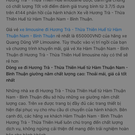
có chất lượng Tốt với điểm đánh giá trung bình từ 3.7/5 dựa
trên 4144 phản hồi của hành khách Xe về Hương Trà - Thừa
Thiên Huế từ Hàm Thuận Nam - Bình Thuận.
Giá vé
xe limousine đi Hương Trà - Thừa Thiên Huế từ Hàm
Thuận Nam - Bình Thuận
rẻ nhất là 650000VND của hãng xe
Quang Dũng VIP Limousine. Tùy thuộc vào vị trí ngồi của bạn
và chương trình khuyến mãi, giá vé Xe Hàm Thuận Nam - Bình
Thuận đi Hương Trà - Thừa Thiên Huế limousine này có thể sẽ
rẻ hơn
Dòng xe đi Hương Trà - Thừa Thiên Huế từ Hàm Thuận Nam -
Bình Thuận giường nằm chất lượng cao: Thoải mái, giá cả tốt
nhất
Những nhà xe đi Hương Trà - Thừa Thiên Huế từ Hàm Thuận
Nam - Bình Thuận đều sở hữu những xe giường nằm chất
lượng cao. Trên xe được trang bị đầy đủ các trang thiết bị
hiện đại phục vụ cho nhu cầu di chuyển của hành khách. Bên
cạnh đó, các hãng xe khách Hàm Thuận Nam - Bình Thuận
Hương Trà - Thừa Thiên Huế luôn chú trọng đến chất lượng
dịch vụ, không ngừng cải thiện để mang đến trải nghiệm hoàn
hảo cho hành khách.