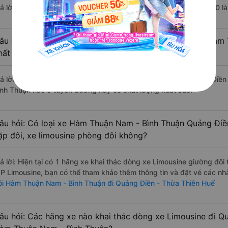
rả lời: Chuyến xe có giờ xuất phát trễ (muộn) nhất là vào lúc 15:30
âu hỏi: Review xe đi Quảng Điền - Thừa Thiên Huế từ Hàm
hất lượng tốt, xuất sắc, cao cấp nhất?
rả lời: Tạm thời chưa đủ review để đánh giá có nhà xe đi Quảng Đi
ình Thuận nào ở tuyến đường này có chất lượng xuất sắc.
âu hỏi: Có loại xe Hàm Thuận Nam - Bình Thuận Quảng Điề
ặp đôi, xe limousine phòng đôi không?
rả lời: Hiện tại có 1 hãng xe khai thác dòng xe Limousine giường đô
IP Limousine, bạn có thể tham khảo thêm thông tin và đặt vé các nhà
ôi Hàm Thuận Nam - Bình Thuận đi Quảng Điền - Thừa Thiên Huế
âu hỏi: Các hãng xe nào khai thác dòng xe Limousine đi Q