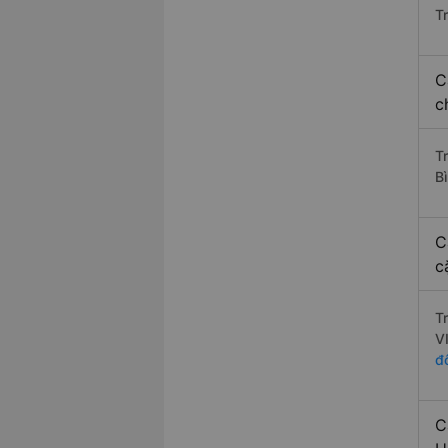
T
C
c
T
B
C
c
T
V
đ
C