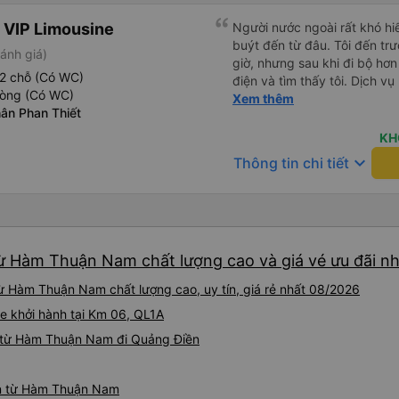
 VIP Limousine
Người nước ngoài rất khó hiể
buýt đến từ đâu. Tôi đến tr
ánh giá)
giờ, nhưng sau khi đi bộ hơn
2 chỗ (Có WC)
điện và tìm thấy tôi. Dịch v
hòng (Có WC)
tôi ngủ ngon hơn ở khách sạn 
Xem thêm
ân Phan Thiết
hơn nếu tiếng còi xe bớt to h
cho điểm tối đa. Cảm ơn bạn 
KH
keyboard_arrow_down
Thông tin chi tiết
ừ Hàm Thuận Nam chất lượng cao và giá vé ưu đãi nh
ừ Hàm Thuận Nam chất lượng cao, uy tín, giá rẻ nhất 08/2026
e khởi hành tại Km 06, QL1A
 từ Hàm Thuận Nam đi Quảng Điền
ền từ Hàm Thuận Nam