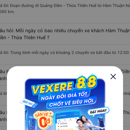
rả lời: Đoạn đường đi Quảng Điền - Thừa Thiên Huế từ Hàm Thuận N
095 km.
âu hỏi: Mỗi ngày có bao nhiêu chuyến xe khách Hàm Thuậ
iền - Thừa Thiên Huế ?
rả lời: Trung bình mỗi ngày có khoảng 2 chuyến xe bắt đầu từ 12:00
âu hỏi: Nhà xe đi Hàm Thuận Nam - Bình Thuận Quảng Điền
ành sớm nhất?
rả lời: Chuyến xe có giờ xuất phát sớm nhất vào lúc 12:00 là của n
âu hỏi: Nhà xe đi Quảng Điền - Thừa Thiên Huế từ Hàm Th
ành trễ nhất?