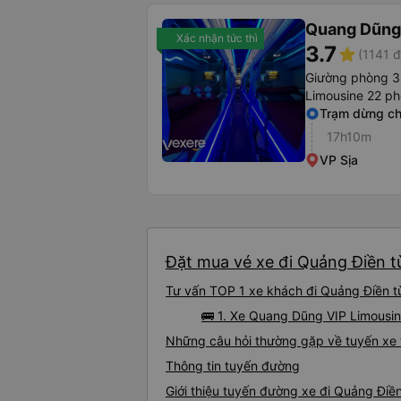
Quang Dũng
Xác nhận tức thì
3.7
star
(1141 đ
Giường phòng 3
Limousine 22 p
Trạm dừng ch
17h10m
VP Sịa
Đặt mua vé xe đi Quảng Điền t
Tư vấn TOP 1 xe khách đi Quảng Điền t
🚌 1. Xe Quang Dũng VIP Limousin
Những câu hỏi thường gặp về tuyến xe
Thông tin tuyến đường
Giới thiệu tuyến đường xe đi Quảng Đi