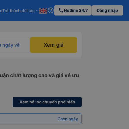
help_outline
phone
Hotline 24/7
Đăng nhập
re
Trở thành đối tác
arrow_drop_down
Xem giá
 ngày về
uận chất lượng cao và giá vé ưu
Xem bộ lọc chuyến phổ biến
Chọn ngày