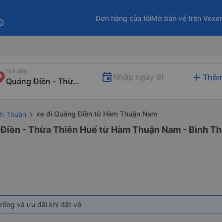
Đơn hàng của tôi
Mở bán vé trên Vexe
fo
Nơi đến
add
Nhập ngày đi
Thêm
xe đi Quảng Điền từ Hàm Thuận Nam
nh Thuận
 Điền - Thừa Thiên Huế từ Hàm Thuận Nam - Bình Th
rống và ưu đãi khi đặt vé