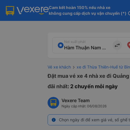
Cam kết hoàn 150% nếu nhà xe

không cung cấp dịch vụ vận chuyển (*)
in
Nơi xuất phát
import_export
Vé xe khách
xe đi Thừa Thiên-Huế từ Bì
Đặt mua vé xe 4 nhà xe đi Quảng
đãi nhất
: 2 chuyến mỗi ngày
Vexere Team
Ngày cập nhật: 06/08/2026
Chọn ngày đi để xem giá vé, số ghế t
info