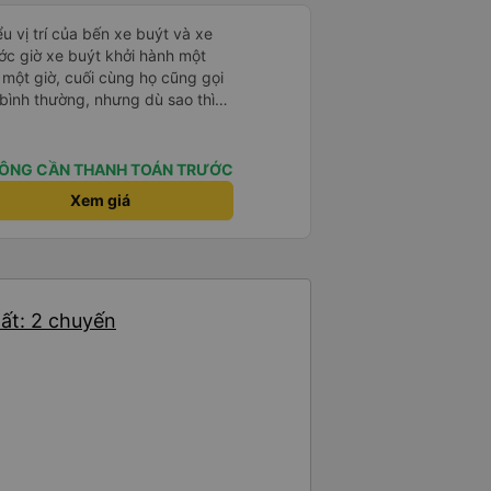
u vị trí của bến xe buýt và xe
ước giờ xe buýt khởi hành một
 một giờ, cuối cùng họ cũng gọi
ụ bình thường, nhưng dù sao thì
vì tôi rất thoải mái. Sẽ tuyệt
ơn. Nhưng tôi thích nó nên tôi
rất nhiều.
ÔNG CẦN THANH TOÁN TRƯỚC
Xem giá
ất: 2 chuyến