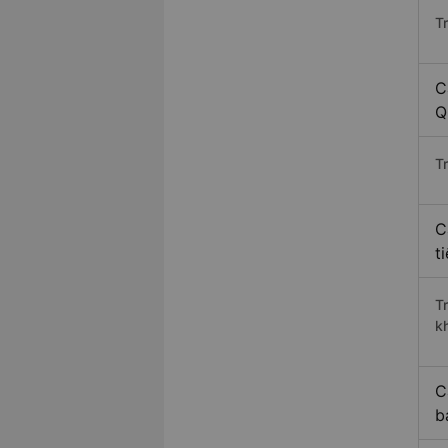
T
C
Q
Tr
C
t
T
k
C
b