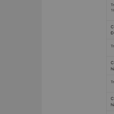
T
1
C
Đ
T
C
h
T
C
h