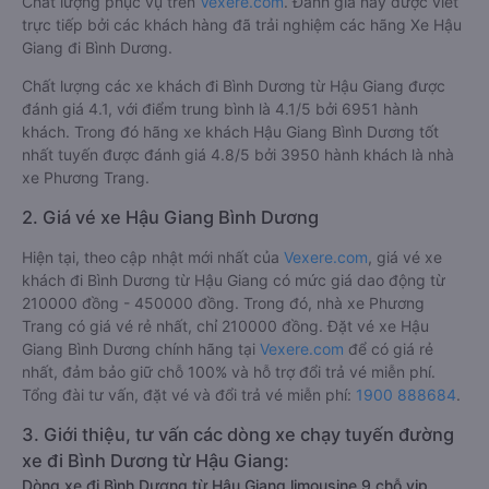
Chất lượng phục vụ trên
Vexere.com
. Đánh giá này được viết
trực tiếp bởi các khách hàng đã trải nghiệm các hãng Xe Hậu
Giang đi Bình Dương.
Chất lượng các xe khách đi Bình Dương từ Hậu Giang được
đánh giá 4.1, với điểm trung bình là 4.1/5 bởi 6951 hành
khách. Trong đó hãng xe khách Hậu Giang Bình Dương tốt
nhất tuyến được đánh giá 4.8/5 bởi 3950 hành khách là nhà
xe Phương Trang.
2. Giá vé xe Hậu Giang Bình Dương
Hiện tại, theo cập nhật mới nhất của
Vexere.com
, giá vé xe
khách đi Bình Dương từ Hậu Giang có mức giá dao động từ
210000 đồng - 450000 đồng. Trong đó, nhà xe Phương
Trang có giá vé rẻ nhất, chỉ 210000 đồng. Đặt vé xe Hậu
Giang Bình Dương chính hãng tại
Vexere.com
để có giá rẻ
nhất, đảm bảo giữ chỗ 100% và hỗ trợ đổi trả vé miễn phí.
Tổng đài tư vấn, đặt vé và đổi trả vé miễn phí:
1900 888684
.
3. Giới thiệu, tư vấn các dòng xe chạy tuyến đường
xe đi Bình Dương từ Hậu Giang:
Dòng xe đi Bình Dương từ Hậu Giang limousine 9 chỗ vip,