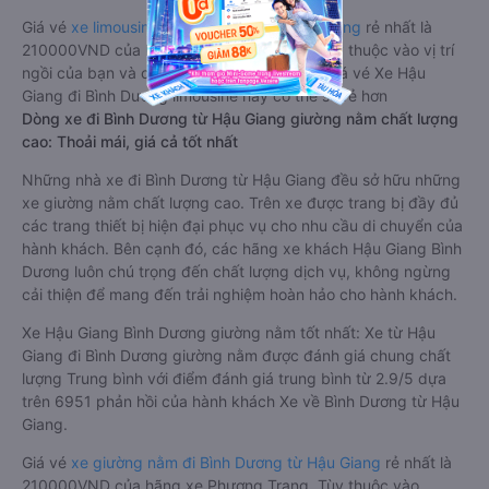
Giá vé
xe limousine đi Bình Dương từ Hậu Giang
rẻ nhất là
210000VND của hãng xe Phương Trang. Tùy thuộc vào vị trí
ngồi của bạn và chương trình khuyến mãi, giá vé Xe Hậu
Giang đi Bình Dương limousine này có thể sẽ rẻ hơn
Dòng xe đi Bình Dương từ Hậu Giang giường nằm chất lượng
cao: Thoải mái, giá cả tốt nhất
Những nhà xe đi Bình Dương từ Hậu Giang đều sở hữu những
xe giường nằm chất lượng cao. Trên xe được trang bị đầy đủ
các trang thiết bị hiện đại phục vụ cho nhu cầu di chuyển của
hành khách. Bên cạnh đó, các hãng xe khách Hậu Giang Bình
Dương luôn chú trọng đến chất lượng dịch vụ, không ngừng
cải thiện để mang đến trải nghiệm hoàn hảo cho hành khách.
Xe Hậu Giang Bình Dương giường nằm tốt nhất: Xe từ Hậu
Giang đi Bình Dương giường nằm được đánh giá chung chất
lượng Trung bình với điểm đánh giá trung bình từ 2.9/5 dựa
trên 6951 phản hồi của hành khách Xe về Bình Dương từ Hậu
Giang.
Giá vé
xe giường nằm đi Bình Dương từ Hậu Giang
rẻ nhất là
210000VND của hãng xe Phương Trang. Tùy thuộc vào