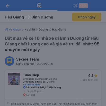
arrow_back
Tải app Vexere ngay!
Tải app Vexere
-30k
Mở app
Mở app
Nhận ưu đãi thành viên độc
-30k/ghế khi đặt vé máy bay qua
quyền
app
Hậu Giang
Bình Dương
Chọn ngày
Vé xe khách
xe đi Bình Dương từ Hậu Giang
Đặt mua vé xe 10 nhà xe đi Bình Dương từ Hậu
Giang chất lượng cao và giá vé ưu đãi nhất
: 95
chuyến mỗi ngày
Vexere Team
Ngày cập nhật: 07/08/2026
Tuấn Hiệp
4.1
Limousine giường nằm 36 chỗ
(1659 đánh giá)
Limousine phòng đôi 24 chỗ
+3 loại xe khác
Bến Xe Khách Ngã 7 Hậu Giang
5 giờ 30 phút
Bến Cát
Tôi đi Chuyến xe từ Long Thành đến Cần Thơ, khởi hành đúng giờ, hành trình