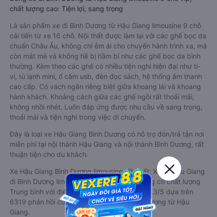
chất lượng cao: Tiện lợi, sang trọng
Là sản phẩm xe đi Bình Dương từ Hậu Giang limousine 9 chỗ
cải tiến từ xe 16 chỗ. Nội thất được làm lại với các ghế bọc da
chuẩn Châu Âu, không chỉ êm ái cho chuyến hành trình xa, mà
còn mát mẻ và không hề bị hầm bí như các ghế bọc da bình
thường. Kèm theo các ghế có nhiều tiện nghi hiện đại như ti-
vi, tủ lạnh mini, ổ cắm usb, đèn đọc sách, hệ thống âm thanh
cao cấp. Có vách ngăn riêng biệt giữa khoang lái và khoang
hành khách. Khoảng cách giữa các ghế ngồi rất thoải mái,
không nhồi nhét. Luôn đáp ứng được nhu cầu về sang trọng,
thoải mái và tiện nghi trong việc di chuyển.
Đây là loại xe Hậu Giang Bình Dương có hỗ trợ đón/trả tận nơi
miễn phí tại nội thành Hậu Giang và nội thành Bình Dương, rất
thuận tiện cho du khách.
Xe Hậu Giang Bình Dương limousine tốt nhất: Xe từ Hậu Giang
đi Bình Dương limousine được đánh giá chung có chất lượng
Trung bình với điểm đánh giá trung bình từ 3.3/5 dựa trên
6319 phản hồi của hành khách Xe về Bình Dương từ Hậu
Giang.