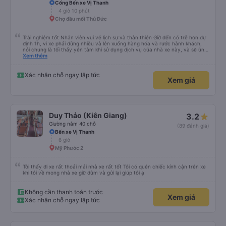
Cổng Bến xe Vị Thanh
4 giờ 10 phút
Chợ đầu mối Thủ Đức
Trải nghiệm tốt Nhân viên vui vẻ lịch sự và thân thiện Giờ đến có trễ hơn dự
định 1h, vì xe phải dừng nhiều và lên xuống hàng hóa và rước hành khách,
nói chung là tối thấy yên tâm khi sử dụng dịch vụ của nhà xe này, và sẽ ủng
hộ và giới thiệu cho người thân sử dụng dịch vụ của nhà xe này
Xem thêm
Xác nhận chỗ ngay lập tức
Xem giá
Duy Thảo (Kiên Giang)
3.2
Giường nằm 40 chỗ
(89 đánh giá)
Bến xe Vị Thanh
6 giờ
Mỹ Phước 2
Tôi thấy đi xe rất thoải mái nhà xe rất tốt Tôi có quên chiếc kính cận trên xe
khi tôi về mong nhà xe giữ dùm và gửi lại giúp tôi ạ
Không cần thanh toán trước
Xem giá
Xác nhận chỗ ngay lập tức