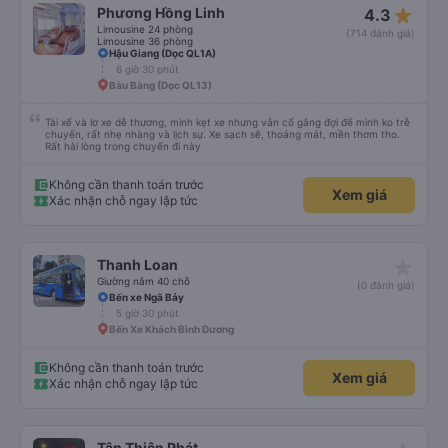
star_rate
Phương Hồng Linh
4.3
Limousine 24 phòng
(714 đánh giá)
Limousine 36 phòng
Hậu Giang (Dọc QL1A)
6 giờ 30 phút
Bàu Bàng (Dọc QL13)
Tài xế và lơ xe dễ thương, mình kẹt xe nhưng vẫn cố gắng đợi để mình ko trễ
chuyến, rất nhẹ nhàng và lịch sự. Xe sạch sẽ, thoáng mát, mền thơm tho.
Rất hài lòng trong chuyến đi này
Không cần thanh toán trước
Xem giá
Xác nhận chỗ ngay lập tức
star_rate
Thanh Loan
Giường nằm 40 chỗ
(0 đánh giá)
Bến xe Ngã Bảy
5 giờ 30 phút
Bến Xe Khách Bình Dương
Không cần thanh toán trước
Xem giá
Xác nhận chỗ ngay lập tức
Tân Thiên Phát