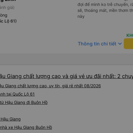
đợi để mình ko trễ chuyến, r
ánh giá)
sẽ, thoáng mát, mền thơm th
hòng
này
c Lộ 61)
KH
keyboard_arrow_down
Thông tin chi tiết
u Giang chất lượng cao và giá vé ưu đãi nhất: 2 chu
u Giang chất lượng cao, uy tín, giá rẻ nhất 08/2026
ành tại Quốc Lộ 61
từ Hậu Giang đi Buôn Hồ
ừ Hậu Giang
á nhà xe Hậu Giang Buôn Hồ