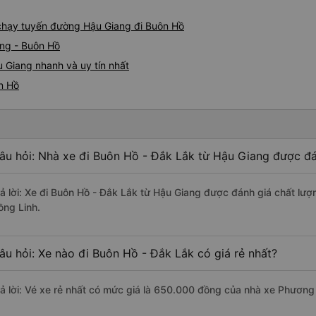
e chạy tuyến đường Hậu Giang đi Buôn Hồ
ang - Buôn Hồ
 Giang nhanh và uy tín nhất
n Hồ
âu hỏi: Nhà xe đi Buôn Hồ - Đắk Lắk từ Hậu Giang được đá
rả lời: Xe đi Buôn Hồ - Đắk Lắk từ Hậu Giang được đánh giá chất lư
ồng Linh.
âu hỏi: Xe nào đi Buôn Hồ - Đắk Lắk có giá rẻ nhất?
rả lời: Vé xe rẻ nhất có mức giá là 650.000 đồng của nhà xe Phương