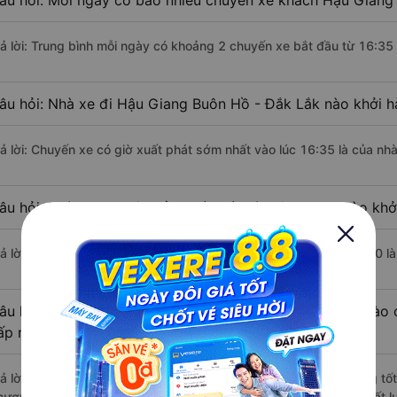
âu hỏi: Mỗi ngày có bao nhiêu chuyến xe khách Hậu Giang
rả lời: Trung bình mỗi ngày có khoảng 2 chuyến xe bắt đầu từ 16:35
âu hỏi: Nhà xe đi Hậu Giang Buôn Hồ - Đắk Lắk nào khởi 
rả lời: Chuyến xe có giờ xuất phát sớm nhất vào lúc 16:35 là của n
âu hỏi: Nhà xe đi Buôn Hồ - Đắk Lắk từ Hậu Giang nào khởi
rả lời: Chuyến xe có giờ xuất phát trễ (muộn) nhất là vào lúc 19:00 
âu hỏi: Review xe đi Buôn Hồ - Đắk Lắk từ Hậu Giang nào c
ấp nhất?
rả lời: Những hãng xe đi Hậu Giang Buôn Hồ - Đắk Lắk chất lượng tốt
hương Hồng Linh đi Buôn Hồ - Đắk Lắk từ Hậu Giang với điểm chất l