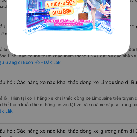
hách hàng).
âu hỏi: Có loại xe Hậu Giang Buôn Hồ - Đắk Lắk dành cho 
hông?
rả lời: Hiện tại có 1 hãng xe khai thác dòng xe Limousine giường đô
ồng Linh, bạn có thể tham khảo thêm thông tin và đặt vé các nhà xe 
ậu Giang đi Buôn Hồ - Đắk Lắk
âu hỏi: Các hãng xe nào khai thác dòng xe Limousine đi B
rả lời: Hiện tại có 1 hãng xe khai thác dòng xe Limousine trên tuyế
ó thể tham khảo thêm thông tin và đặt vé các nhà xe này tại trang nà
ắk Lắk
âu hỏi: Các hãng xe nào khai thác dòng xe giường nằm đi