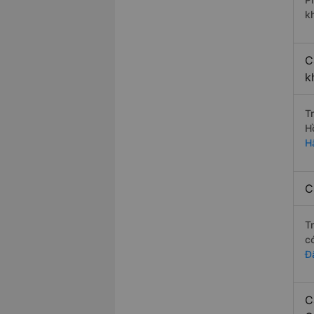
k
C
k
T
H
H
C
T
c
Đ
C