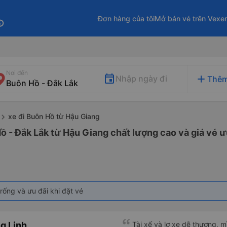
Đơn hàng của tôi
Mở bán vé trên Vexe
fo
Nơi đến
add
Nhập ngày đi
Thêm
xe đi Buôn Hồ từ Hậu Giang
ồ - Đắk Lắk từ Hậu Giang chất lượng cao và giá vé ư
rống và ưu đãi khi đặt vé
g Linh
Tài xế và lơ xe dễ thương, 