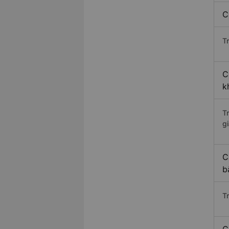
C
Tr
C
k
T
gi
C
b
T