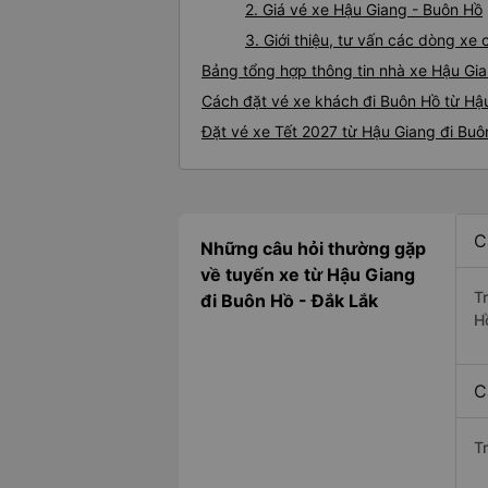
2. Giá vé xe Hậu Giang - Buôn Hồ
3. Giới thiệu, tư vấn các dòng x
Bảng tổng hợp thông tin nhà xe Hậu Gi
Cách đặt vé xe khách đi Buôn Hồ từ Hậu
Đặt vé xe Tết 2027 từ Hậu Giang đi Buô
C
Những câu hỏi thường gặp
về tuyến xe từ Hậu Giang
T
đi Buôn Hồ - Đắk Lắk
H
C
T