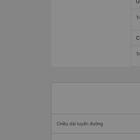
G
T
C
T
Chiều dài tuyến đường