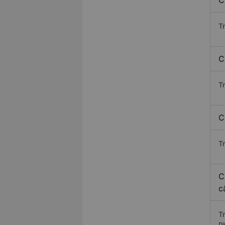
C
T
C
T
C
T
C
c
T
P