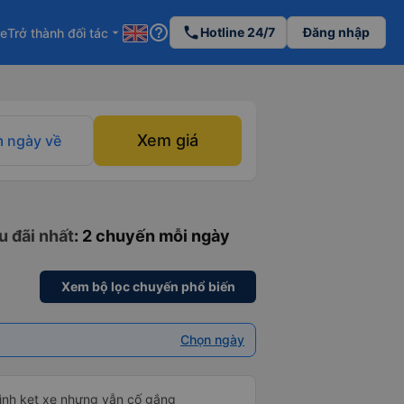
help_outline
phone
Hotline 24/7
Đăng nhập
re
Trở thành đối tác
arrow_drop_down
Xem giá
 ngày về
u đãi nhất
: 2 chuyến mỗi ngày
Xem bộ lọc chuyến phổ biến
Chọn ngày
mình kẹt xe nhưng vẫn cố gắng