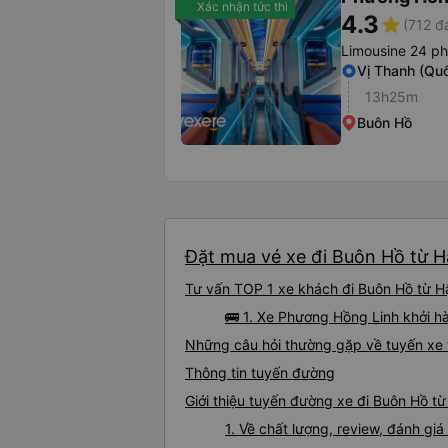
Xác nhận tức thì
4.3
star
(712 đ
Limousine 24 p
Vị Thanh (Quố
13h25m
Buôn Hồ
Đặt mua vé xe đi Buôn Hồ từ Hậ
Tư vấn TOP 1 xe khách đi Buôn Hồ từ Hậ
🚌 1. Xe Phương Hồng Linh khởi h
Những câu hỏi thường gặp về tuyến xe 
Thông tin tuyến đường
Giới thiệu tuyến đường xe đi Buôn Hồ t
1. Về chất lượng, review, đánh gi