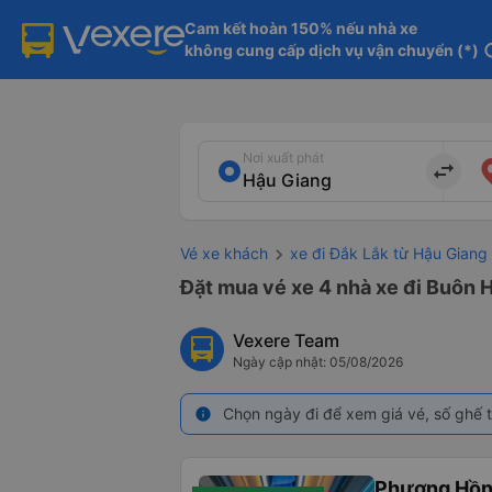
Cam kết hoàn 150% nếu nhà xe

không cung cấp dịch vụ vận chuyển (*)
in
Nơi xuất phát
import_export
Vé xe khách
xe đi Đắk Lắk từ Hậu Giang
Đặt mua vé xe 4 nhà xe đi Buôn H
Vexere Team
Ngày cập nhật: 05/08/2026
Chọn ngày đi để xem giá vé, số ghế t
info
Phương Hồn