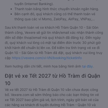
tuyến (Internet Banking).
Thanh toán bằng hình thức chuyển khoản ngân hàng.
Bên cạnh đó, quý khách cũng có thể thanh toán vé
thông qua các ví Momo, ZaloPay, AirPay, VNPay,…
Sau khi thanh toán vé xe khách Hồ Tràm Quận 10 - Sài Gòn
thành công, Vexere sẽ gửi tin nhắn/email xác nhận thành công
đến số điện thoại/email mà quý khách đã đăng ký. Đến ngày
đi, quý khách vui lòng có mặt tại điểm đón trước 30 phút giờ
khởi hành để chuẩn bị lên xe. Để kiểm tra tình trạng vé xe đi
Quận 10 - Sài Gòn từ Hồ Tràm đã đặt, quý khách vui lòng truy
cập
https://vexere.com/vi-VN/booking/ticketinfo
Xem hướng dẫn chi tiết, minh họa bằng hình ảnh
tại đây.
Đặt vé xe Tết 2027 từ Hồ Tràm đi Quận
10
Vé xe tết 2027 từ Hồ Tràm đi Quận 10 vẫn chưa được công
bố. Vexere.com sẽ sớm thông báo cho các bạn thông tin vé
xe Tết 2027 bao gồm giá vé, lịch trình, ngày giờ bán vé của
các hãng xe khách đi tuyến đường Hồ Tràm - Quận 10 và