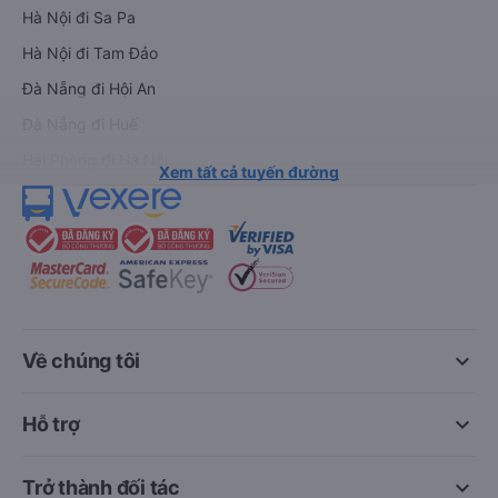
Hà Nội đi Sa Pa
Hà Nội đi Tam Đảo
Đà Nẵng đi Hội An
Đà Nẵng đi Huế
Hải Phòng đi Hà Nội
Xem tất cả tuyến đường
keyboard_arrow_down
Về chúng tôi
keyboard_arrow_down
Hỗ trợ
keyboard_arrow_down
Trở thành đối tác