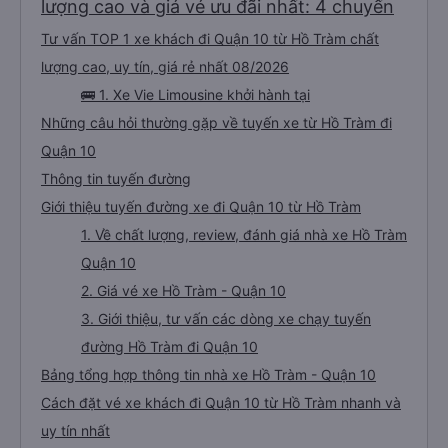
dịch vụ khác. Người lái xe rất giỏi trả khách tại căn hộ của chúng tôi. Các
lượng cao và giá vé ưu đãi nhất: 4 chuyến
nhân viên tại văn phòng có thể nói được tiếng Anh và rất thân thiện. Tôi sẽ
giới thiệu công ty dịch vụ vận tải này cho mọi người để có chuyến đi an
Tư vấn TOP 1 xe khách đi Quận 10 từ Hồ Tràm chất
toàn.
lượng cao, uy tín, giá rẻ nhất 08/2026
🚌 1. Xe Vie Limousine khởi hành tại
Những câu hỏi thường gặp về tuyến xe từ Hồ Tràm đi
Quận 10
Thông tin tuyến đường
Giới thiệu tuyến đường xe đi Quận 10 từ Hồ Tràm
1. Về chất lượng, review, đánh giá nhà xe Hồ Tràm
Quận 10
2. Giá vé xe Hồ Tràm - Quận 10
3. Giới thiệu, tư vấn các dòng xe chạy tuyến
đường Hồ Tràm đi Quận 10
Bảng tổng hợp thông tin nhà xe Hồ Tràm - Quận 10
Cách đặt vé xe khách đi Quận 10 từ Hồ Tràm nhanh và
uy tín nhất