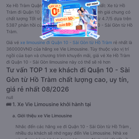
Xe Hồ Tràm Quận 10 - Sài Gòn limousine tốt nhất: Xe từ Hồ
Tràm đi Quận 10 - Sài Gòn limousine được đánh giá chung có
chất lượng Tốt với điểm đánh giá trung bình từ 4.7/5 dựa trên
5387 phản hồi của hành khách Xe về Quận 10 - Sài Gòn từ Hồ
Tràm.
Giá vé
xe limousine đi Quận 10 - Sài Gòn từ Hồ Tràm
rẻ nhất là
360000VND của hãng xe Vie Limousine. Tùy thuộc vào vị trí
ngồi của bạn và chương trình khuyến mãi, giá vé Xe Hồ Tràm
đi Quận 10 - Sài Gòn limousine này có thể sẽ rẻ hơn
Tư vấn TOP 1 xe khách đi Quận 10 - Sài
Gòn từ Hồ Tràm chất lượng cao, uy tín,
giá rẻ nhất 08/2026
null
🚌 1. Xe Vie Limousine khởi hành tại
a. Giới thiệu xe Vie Limousine
Nhắc đến các hãng xe đi Quận 10 - Sài Gòn từ Hồ Tràm ,
nhiều du khách sẽ nhớ ngay đến Vie Limousine. Nhà xe