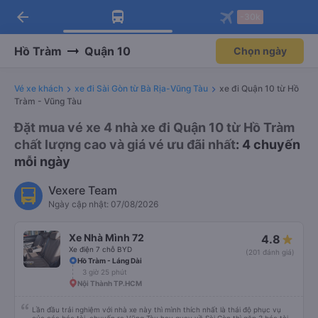
arrow_back
Tải app Vexere ngay!
Tải app Vexere
-30k
Mở app
Mở app
Nhận ưu đãi thành viên độc
-30k/ghế khi đặt vé máy bay qua
quyền
app
Hồ Tràm
Quận 10
Chọn ngày
Vé xe khách
xe đi Sài Gòn từ Bà Rịa-Vũng Tàu
xe đi Quận 10 từ Hồ
Tràm - Vũng Tàu
Đặt mua vé xe 4 nhà xe đi Quận 10 từ Hồ Tràm
chất lượng cao và giá vé ưu đãi nhất
: 4 chuyến
mỗi ngày
Vexere Team
Ngày cập nhật: 07/08/2026
Xe Nhà Mình 72
4.8
Xe điện 7 chỗ BYD
(201 đánh giá)
Hồ Tràm - Láng Dài
3 giờ 25 phút
Nội Thành TP.HCM
Lần đầu trải nghiệm với nhà xe này thì mình thích nhất là thái độ phục vụ