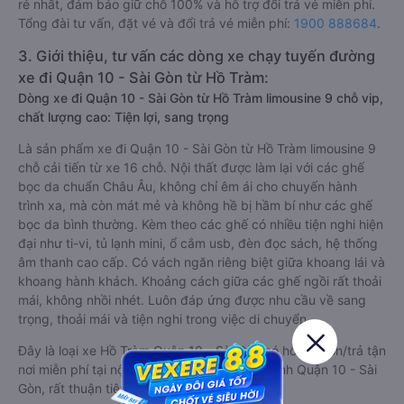
rẻ nhất, đảm bảo giữ chỗ 100% và hỗ trợ đổi trả vé miễn phí.
Tổng đài tư vấn, đặt vé và đổi trả vé miễn phí:
1900 888684
.
3. Giới thiệu, tư vấn các dòng xe chạy tuyến đường
xe đi Quận 10 - Sài Gòn từ Hồ Tràm:
Dòng xe đi Quận 10 - Sài Gòn từ Hồ Tràm limousine 9 chỗ vip,
chất lượng cao: Tiện lợi, sang trọng
Là sản phẩm xe đi Quận 10 - Sài Gòn từ Hồ Tràm limousine 9
chỗ cải tiến từ xe 16 chỗ. Nội thất được làm lại với các ghế
bọc da chuẩn Châu Âu, không chỉ êm ái cho chuyến hành
trình xa, mà còn mát mẻ và không hề bị hầm bí như các ghế
bọc da bình thường. Kèm theo các ghế có nhiều tiện nghi hiện
đại như ti-vi, tủ lạnh mini, ổ cắm usb, đèn đọc sách, hệ thống
âm thanh cao cấp. Có vách ngăn riêng biệt giữa khoang lái và
khoang hành khách. Khoảng cách giữa các ghế ngồi rất thoải
mái, không nhồi nhét. Luôn đáp ứng được nhu cầu về sang
trọng, thoải mái và tiện nghi trong việc di chuyển.
Đây là loại xe Hồ Tràm Quận 10 - Sài Gòn có hỗ trợ đón/trả tận
nơi miễn phí tại nội thành Hồ Tràm và nội thành Quận 10 - Sài
Gòn, rất thuận tiện cho du khách.