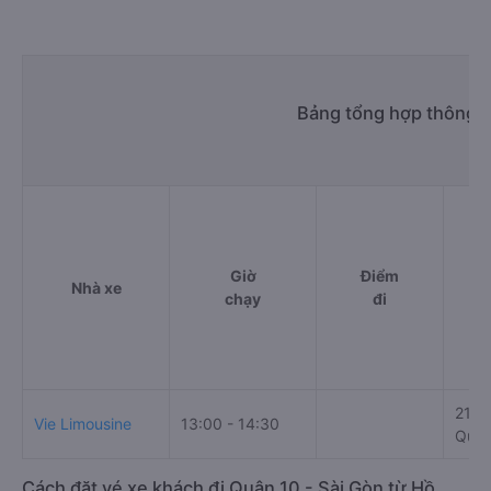
Bảng tổng hợp thông t
Giờ
Điểm
Nhà xe
chạy
đi
217 
Vie Limousine
13:00 - 14:30
Quận
Cách đặt vé xe khách đi Quận 10 - Sài Gòn từ Hồ