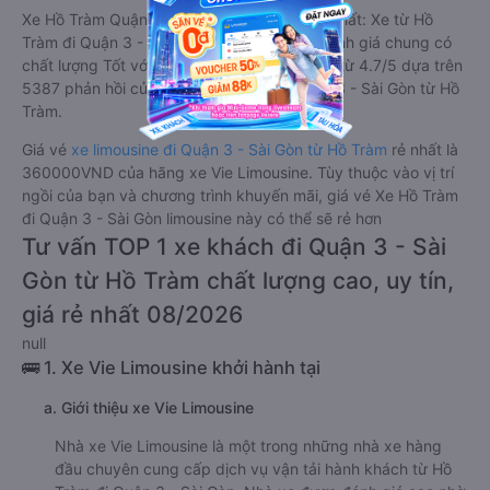
Xe Hồ Tràm Quận 3 - Sài Gòn limousine tốt nhất: Xe từ Hồ
Tràm đi Quận 3 - Sài Gòn limousine được đánh giá chung có
chất lượng Tốt với điểm đánh giá trung bình từ 4.7/5 dựa trên
5387 phản hồi của hành khách Xe về Quận 3 - Sài Gòn từ Hồ
Tràm.
Giá vé
xe limousine đi Quận 3 - Sài Gòn từ Hồ Tràm
rẻ nhất là
360000VND của hãng xe Vie Limousine. Tùy thuộc vào vị trí
ngồi của bạn và chương trình khuyến mãi, giá vé Xe Hồ Tràm
đi Quận 3 - Sài Gòn limousine này có thể sẽ rẻ hơn
Tư vấn TOP 1 xe khách đi Quận 3 - Sài
Gòn từ Hồ Tràm chất lượng cao, uy tín,
giá rẻ nhất 08/2026
null
🚌 1. Xe Vie Limousine khởi hành tại
a. Giới thiệu xe Vie Limousine
Nhà xe Vie Limousine là một trong những nhà xe hàng
đầu chuyên cung cấp dịch vụ vận tải hành khách từ Hồ