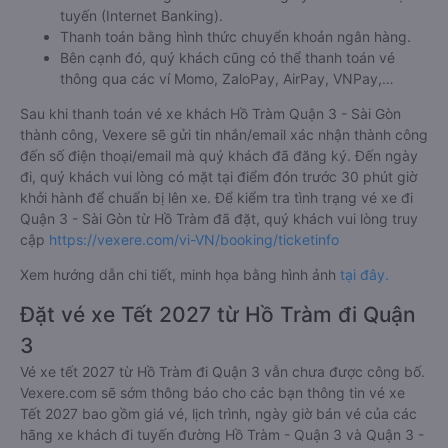
tuyến (Internet Banking).
Thanh toán bằng hình thức chuyển khoản ngân hàng.
Bên cạnh đó, quý khách cũng có thể thanh toán vé
thông qua các ví Momo, ZaloPay, AirPay, VNPay,…
Sau khi thanh toán vé xe khách Hồ Tràm Quận 3 - Sài Gòn
thành công, Vexere sẽ gửi tin nhắn/email xác nhận thành công
đến số điện thoại/email mà quý khách đã đăng ký. Đến ngày
đi, quý khách vui lòng có mặt tại điểm đón trước 30 phút giờ
khởi hành để chuẩn bị lên xe. Để kiểm tra tình trạng vé xe đi
Quận 3 - Sài Gòn từ Hồ Tràm đã đặt, quý khách vui lòng truy
cập
https://vexere.com/vi-VN/booking/ticketinfo
Xem hướng dẫn chi tiết, minh họa bằng hình ảnh
tại đây.
Đặt vé xe Tết 2027 từ Hồ Tràm đi Quận
3
Vé xe tết 2027 từ Hồ Tràm đi Quận 3 vẫn chưa được công bố.
Vexere.com sẽ sớm thông báo cho các bạn thông tin vé xe
Tết 2027 bao gồm giá vé, lịch trình, ngày giờ bán vé của các
hãng xe khách đi tuyến đường Hồ Tràm - Quận 3 và Quận 3 -