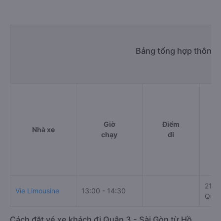
Bảng tổng hợp thông t
Giờ
Điểm
Nhà xe
chạy
đi
217 
Vie Limousine
13:00 - 14:30
Quận
Cách đặt vé xe khách đi Quận 3 - Sài Gòn từ Hồ