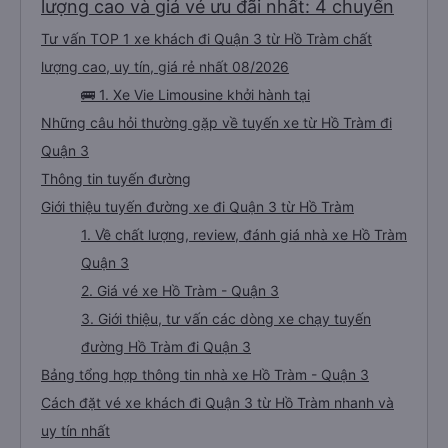
dịch vụ khác. Người lái xe rất giỏi trả khách tại căn hộ của chúng tôi. Các
lượng cao và giá vé ưu đãi nhất: 4 chuyến
nhân viên tại văn phòng có thể nói được tiếng Anh và rất thân thiện. Tôi sẽ
giới thiệu công ty dịch vụ vận tải này cho mọi người để có chuyến đi an
Tư vấn TOP 1 xe khách đi Quận 3 từ Hồ Tràm chất
toàn.
lượng cao, uy tín, giá rẻ nhất 08/2026
🚌 1. Xe Vie Limousine khởi hành tại
Những câu hỏi thường gặp về tuyến xe từ Hồ Tràm đi
Quận 3
Thông tin tuyến đường
Giới thiệu tuyến đường xe đi Quận 3 từ Hồ Tràm
1. Về chất lượng, review, đánh giá nhà xe Hồ Tràm
Quận 3
2. Giá vé xe Hồ Tràm - Quận 3
3. Giới thiệu, tư vấn các dòng xe chạy tuyến
đường Hồ Tràm đi Quận 3
Bảng tổng hợp thông tin nhà xe Hồ Tràm - Quận 3
Cách đặt vé xe khách đi Quận 3 từ Hồ Tràm nhanh và
uy tín nhất