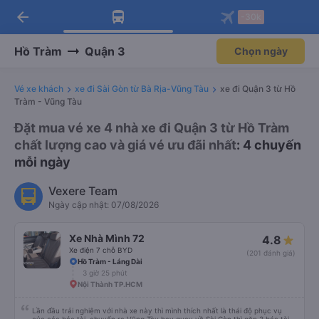
arrow_back
Tải app Vexere ngay!
Tải app Vexere
-30k
Mở app
Mở app
Nhận ưu đãi thành viên độc
-30k/ghế khi đặt vé máy bay qua
quyền
app
Hồ Tràm
Quận 3
Chọn ngày
Vé xe khách
xe đi Sài Gòn từ Bà Rịa-Vũng Tàu
xe đi Quận 3 từ Hồ
Tràm - Vũng Tàu
Đặt mua vé xe 4 nhà xe đi Quận 3 từ Hồ Tràm
chất lượng cao và giá vé ưu đãi nhất
: 4 chuyến
mỗi ngày
Vexere Team
Ngày cập nhật: 07/08/2026
Xe Nhà Mình 72
4.8
Xe điện 7 chỗ BYD
(201 đánh giá)
Hồ Tràm - Láng Dài
3 giờ 25 phút
Nội Thành TP.HCM
Lần đầu trải nghiệm với nhà xe này thì mình thích nhất là thái độ phục vụ