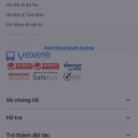
Hà Nội đi Sa Pa
Hà Nội đi Tam Đảo
Đà Nẵng đi Hội An
Đà Nẵng đi Huế
Hải Phòng đi Hà Nội
Xem tất cả tuyến đường
keyboard_arrow_down
Về chúng tôi
keyboard_arrow_down
Hỗ trợ
keyboard_arrow_down
Trở thành đối tác