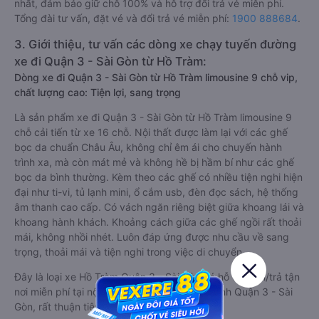
nhất, đảm bảo giữ chỗ 100% và hỗ trợ đổi trả vé miễn phí.
Tổng đài tư vấn, đặt vé và đổi trả vé miễn phí:
1900 888684
.
3. Giới thiệu, tư vấn các dòng xe chạy tuyến đường
xe đi Quận 3 - Sài Gòn từ Hồ Tràm:
Dòng xe đi Quận 3 - Sài Gòn từ Hồ Tràm limousine 9 chỗ vip,
chất lượng cao: Tiện lợi, sang trọng
Là sản phẩm xe đi Quận 3 - Sài Gòn từ Hồ Tràm limousine 9
chỗ cải tiến từ xe 16 chỗ. Nội thất được làm lại với các ghế
bọc da chuẩn Châu Âu, không chỉ êm ái cho chuyến hành
trình xa, mà còn mát mẻ và không hề bị hầm bí như các ghế
bọc da bình thường. Kèm theo các ghế có nhiều tiện nghi hiện
đại như ti-vi, tủ lạnh mini, ổ cắm usb, đèn đọc sách, hệ thống
âm thanh cao cấp. Có vách ngăn riêng biệt giữa khoang lái và
khoang hành khách. Khoảng cách giữa các ghế ngồi rất thoải
mái, không nhồi nhét. Luôn đáp ứng được nhu cầu về sang
trọng, thoải mái và tiện nghi trong việc di chuyển.
Đây là loại xe Hồ Tràm Quận 3 - Sài Gòn có hỗ trợ đón/trả tận
nơi miễn phí tại nội thành Hồ Tràm và nội thành Quận 3 - Sài
Gòn, rất thuận tiện cho du khách.