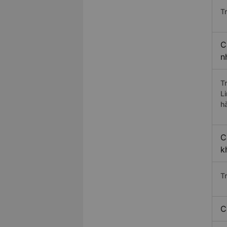
T
C
n
T
L
h
C
k
T
C