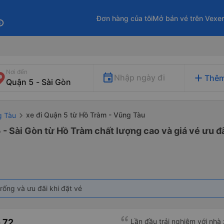
Đơn hàng của tôi
Mở bán vé trên Vexe
fo
Nơi đến
add
Nhập ngày đi
Thêm
xe đi Quận 5 từ Hồ Tràm - Vũng Tàu
g Tàu
 - Sài Gòn từ Hồ Tràm chất lượng cao và giá vé ưu đ
rống và ưu đãi khi đặt vé
 72
Lần đầu trải nghiệm với nhà x