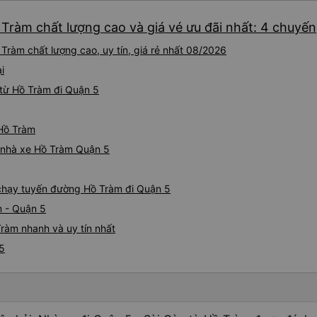
recommend this transport s
Tràm chất lượng cao và giá vé ưu đãi nhất: 4 chuyến
safe travel. Chuyến đi từ hcmc đến vung tau. Tài xế gọi
trước giờ đón. Để kiểm tra 
Tràm chất lượng cao, uy tín, giá rẻ nhất 08/2026
sớm hay không. Họ sẽ kiểm t
thai sản và sắp xếp chỗ ngồ
i
Có không gian để đặt hành 
từ Hồ Tràm đi Quận 5
hình LCD không hoạt động ở 
3 chỗ rất thoải mái và có th
khác. Nó đi kèm với ghế ma
 Hồ Tràm
đi vệ sinh. Bạn có thể chọn t
á nhà xe Hồ Tràm Quận 5
vụ khác. Người lái xe rất gi
tôi. Các nhân viên tại văn p
và rất thân thiện. Tôi sẽ giới
e chạy tuyến đường Hồ Tràm đi Quận 5
cho mọi người để có chuyến 
m - Quận 5
ràm nhanh và uy tín nhất
 5