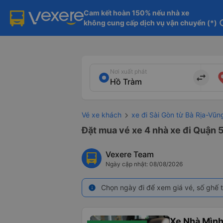
Cam kết hoàn 150% nếu nhà xe

không cung cấp dịch vụ vận chuyển (*)
in
Nơi xuất phát
import_export
Vé xe khách
xe đi Sài Gòn từ Bà Rịa-Vũn
Đặt mua vé xe 4 nhà xe đi Quận 5
Vexere Team
Ngày cập nhật: 08/08/2026
Chọn ngày đi để xem giá vé, số ghế t
info
Xe Nhà Mình