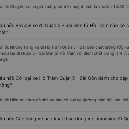
rả lời: Chuyến xe có giờ xuất phát trễ (muộn) nhất là vào lúc 14:30 l
âu hỏi: Review xe đi Quận 5 - Sài Gòn từ Hồ Tràm nào có ch
hất?
rả lời: Những hãng xe đi Hồ Tràm Quận 5 - Sài Gòn chất lượng tốt, xu
imousine đi Quận 5 - Sài Gòn từ Hồ Tràm với điểm chất lượng là 4.7
àng).
âu hỏi: Có loại xe Hồ Tràm Quận 5 - Sài Gòn dành cho cặp 
hông?
rả lời: Hiện tại chưa có nhà xe nào có loại xe giường nằm đôi khai th
âu hỏi: Các hãng xe nào khai thác dòng xe Limousine đi Q