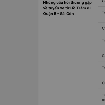
C
Những câu hỏi thường gặp
về tuyến xe từ Hồ Tràm đi
T
Quận 5 - Sài Gòn
C
T
C
Tr
C
T
th