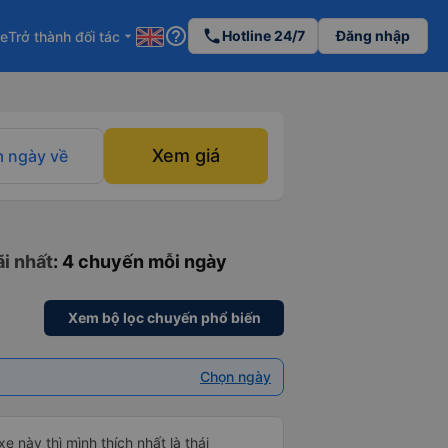
help_outline
phone
Hotline 24/7
Đăng nhập
re
Trở thành đối tác
arrow_drop_down
Xem giá
 ngày về
ãi nhất
: 4 chuyến mỗi ngày
Xem bộ lọc chuyến phổ biến
Chọn ngày
e này thì mình thích nhất là thái