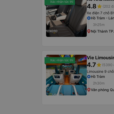
Xác nhận tức thì
4.8
star
(202 đ
Xe điện 7 chỗ B
Hồ Tràm - Lá
3h25m
Nội Thành T
Vie Limousi
Xác nhận tức thì
4.7
star
(5390 
Limousine 9 chỗ
Hồ Tràm
2h30m
Văn phòng Qu