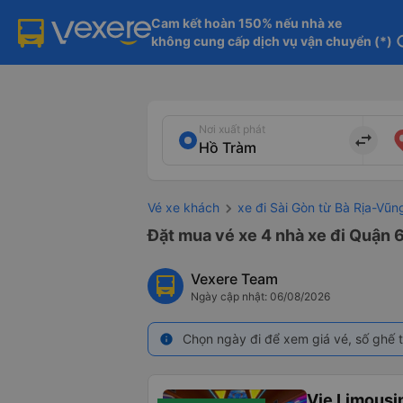
Cam kết hoàn 150% nếu nhà xe

không cung cấp dịch vụ vận chuyển (*)
in
Nơi xuất phát
import_export
Vé xe khách
xe đi Sài Gòn từ Bà Rịa-Vũn
Đặt mua vé xe 4 nhà xe đi Quận 6
Vexere Team
Ngày cập nhật: 06/08/2026
Chọn ngày đi để xem giá vé, số ghế t
info
Vie Limousi