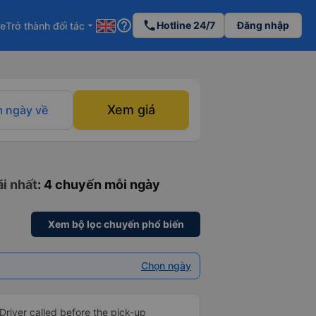
help_outline
phone
Hotline 24/7
Đăng nhập
re
Trở thành đối tác
arrow_drop_down
Xem giá
 ngày về
ãi nhất
: 4 chuyến mỗi ngày
Xem bộ lọc chuyến phổ biến
Chọn ngày
Driver called before the pick-up