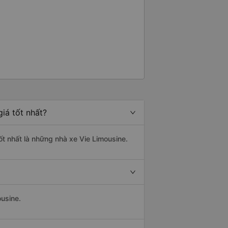
hòng có thể nói được tiếng Anh
 thiệu công ty dịch vụ vận tải này
đi an toàn.
iá tốt nhất?
ốt nhất là những nhà xe Vie Limousine.
ousine.