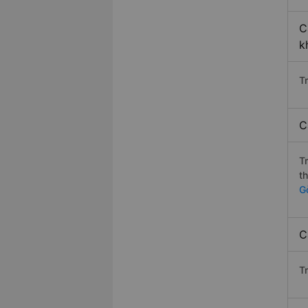
C
k
T
C
T
t
G
C
T