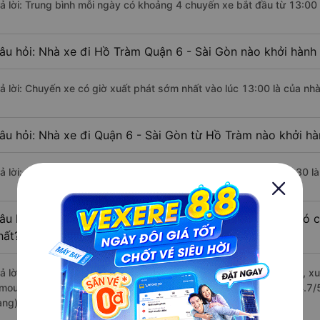
rả lời: Trung bình mỗi ngày có khoảng 4 chuyến xe bắt đầu từ 13:00
âu hỏi: Nhà xe đi Hồ Tràm Quận 6 - Sài Gòn nào khởi hành
rả lời: Chuyến xe có giờ xuất phát sớm nhất vào lúc 13:00 là của nhà
âu hỏi: Nhà xe đi Quận 6 - Sài Gòn từ Hồ Tràm nào khởi hà
rả lời: Chuyến xe có giờ xuất phát trễ (muộn) nhất là vào lúc 14:30 l
âu hỏi: Review xe đi Quận 6 - Sài Gòn từ Hồ Tràm nào có ch
hất?
rả lời: Những hãng xe đi Hồ Tràm Quận 6 - Sài Gòn chất lượng tốt, xu
imousine đi Quận 6 - Sài Gòn từ Hồ Tràm với điểm chất lượng là 4.7
àng).