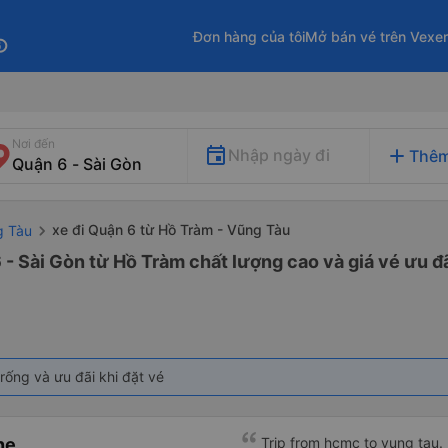
Đơn hàng của tôi
Mở bán vé trên Vexe
fo
Nơi đến
add
Nhập ngày đi
Thêm
xe đi Quận 6 từ Hồ Tràm - Vũng Tàu
g Tàu
 - Sài Gòn từ Hồ Tràm chất lượng cao và giá vé ưu đ
rống và ưu đãi khi đặt vé
ne
Trip from hcmc to vung tau. 