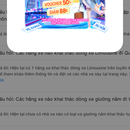
âu hỏi: Có loại xe Hồ Tràm Quận 6 - Sài Gòn dành cho cặp 
hông?
rả lời: Hiện tại chưa có nhà xe nào có loại xe giường nằm đôi khai th
âu hỏi: Các hãng xe nào khai thác dòng xe Limousine đi Q
rả lời: Hiện tại có 1 hãng xe khai thác dòng xe Limousine trên tuyến
hể tham khảo thêm thông tin và đặt vé các nhà xe này tại trang này:
X
òn
âu hỏi: Các hãng xe nào khai thác dòng xe giường nằm đi 
rả lời: Hiện tại chưa có nhà xe nào có loại xe giường nằm khai thác 