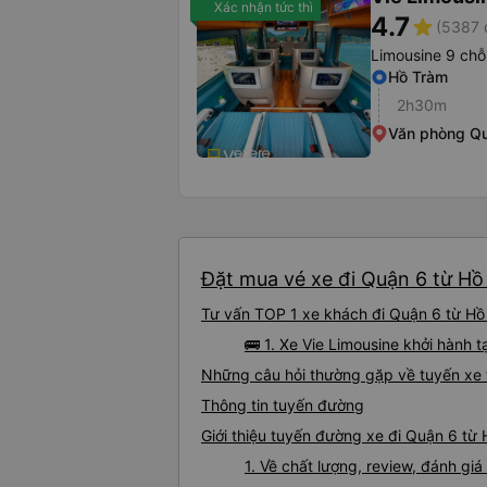
Xác nhận tức thì
4.7
star
(5387 
Limousine 9 chỗ
Hồ Tràm
2h30m
Văn phòng Qu
Đặt mua vé xe đi Quận 6 từ Hồ 
Tư vấn TOP 1 xe khách đi Quận 6 từ Hồ 
🚌 1. Xe Vie Limousine khởi hành tạ
Những câu hỏi thường gặp về tuyến xe 
Thông tin tuyến đường
Giới thiệu tuyến đường xe đi Quận 6 từ
1. Về chất lượng, review, đánh gi