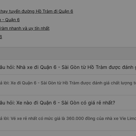
tôi. Các nhân viên tại văn p
và rất thân thiện. Tôi sẽ giới
e chạy tuyến đường Hồ Tràm đi Quận 6
cho mọi người để có chuyến 
m - Quận 6
ràm nhanh và uy tín nhất
 6
âu hỏi: Nhà xe đi Quận 6 - Sài Gòn từ Hồ Tràm được đánh g
rả lời: Xe đi Quận 6 - Sài Gòn từ Hồ Tràm được đánh giá chất lượng t
âu hỏi: Xe nào đi Quận 6 - Sài Gòn có giá rẻ nhất?
rả lời: Vé xe rẻ nhất có mức giá là 360.000 đồng của nhà xe Vie Lim