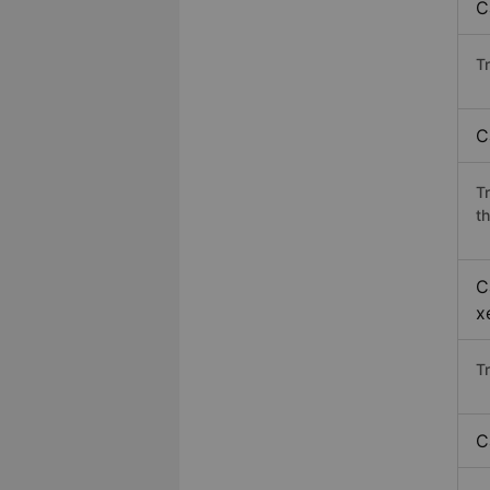
C
Tr
C
T
th
C
x
T
C