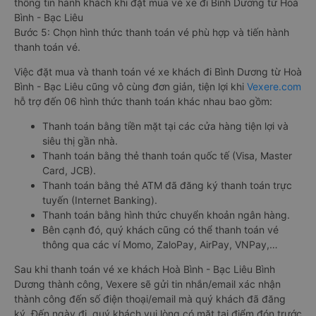
thông tin hành khách khi đặt mua vé xe đi Bình Dương từ Hoà
Bình - Bạc Liêu
Bước 5: Chọn hình thức thanh toán vé phù hợp và tiến hành
thanh toán vé.
Việc đặt mua và thanh toán vé xe khách đi Bình Dương từ Hoà
Bình - Bạc Liêu cũng vô cùng đơn giản, tiện lợi khi
Vexere.com
hỗ trợ đến 06 hình thức thanh toán khác nhau bao gồm:
Thanh toán bằng tiền mặt tại các cửa hàng tiện lợi và
siêu thị gần nhà.
Thanh toán bằng thẻ thanh toán quốc tế (Visa, Master
Card, JCB).
Thanh toán bằng thẻ ATM đã đăng ký thanh toán trực
tuyến (Internet Banking).
Thanh toán bằng hình thức chuyển khoản ngân hàng.
Bên cạnh đó, quý khách cũng có thể thanh toán vé
thông qua các ví Momo, ZaloPay, AirPay, VNPay,…
Sau khi thanh toán vé xe khách Hoà Bình - Bạc Liêu Bình
Dương thành công, Vexere sẽ gửi tin nhắn/email xác nhận
thành công đến số điện thoại/email mà quý khách đã đăng
ký. Đến ngày đi, quý khách vui lòng có mặt tại điểm đón trước