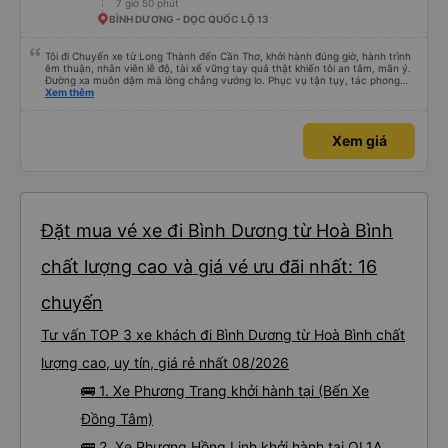
7 giờ 50 phút
BÌNH DƯƠNG - DỌC QUỐC LỘ 13
Tôi đi Chuyến xe từ Long Thành đến Cần Thơ, khởi hành đúng giờ, hành trình
êm thuận, nhân viên lễ độ, tài xế vững tay quả thật khiến tôi an tâm, mãn ý.
Đường xa muôn dặm mà lòng chẳng vướng lo. Phục vụ tận tụy, tác phong
nghiêm cẩn, hiếm thấy giữa thời buổi kim tiền vội vã. Xã hội loạn đạo. Xin gửi
Xem thêm
lời tán dương chân thành, kính chúc nhà xe ngày một hưng thịnh, vạn lộ bình
an.”
Xem giá
Đặt mua vé xe đi Bình Dương từ Hoà Bình
chất lượng cao và giá vé ưu đãi nhất: 16
chuyến
Tư vấn TOP 3 xe khách đi Bình Dương từ Hoà Bình chất
lượng cao, uy tín, giá rẻ nhất 08/2026
🚌 1. Xe Phương Trang khởi hành tại (Bến Xe
Đồng Tâm)
🚌 2. Xe Phương Hồng Linh khởi hành tại QL1A