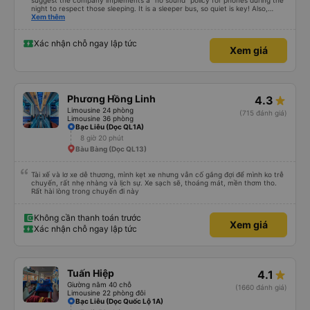
suggest the company implements a "no sound" policy for phones during the
night to respect those sleeping. It is a sleeper bus, so quiet is key! Also,
please display the Wi-Fi password clearly inside the cabin for convenience. I
Xem thêm
would definitely ride with them again! -------------- ​ Xe chất lượng tốt và
tài xế lái xe rất an toàn. Để dịch vụ hoàn hảo hơn, tôi góp ý nhà xe nên có
quy định rõ ràng về việc giữ im lặng (tắt âm thanh điện thoại) vào ban đêm
Xác nhận chỗ ngay lập tức
Xem giá
để tránh làm phiền hành khách khác ngủ. Ngoài ra, nhà xe nên dán sẵn mật
khẩu Wi-Fi trong xe để hành khách dễ dàng sử dụng. Tôi vẫn sẽ tiếp tục ủng
hộ nhà xe trong tương lai!
Phương Hồng Linh
4.3
Limousine 24 phòng
(715 đánh giá)
Limousine 36 phòng
Bạc Liêu (Dọc QL1A)
8 giờ 20 phút
Bàu Bàng (Dọc QL13)
Tài xế và lơ xe dễ thương, mình kẹt xe nhưng vẫn cố gắng đợi để mình ko trễ
chuyến, rất nhẹ nhàng và lịch sự. Xe sạch sẽ, thoáng mát, mền thơm tho.
Rất hài lòng trong chuyến đi này
Không cần thanh toán trước
Xem giá
Xác nhận chỗ ngay lập tức
Tuấn Hiệp
4.1
Giường nằm 40 chỗ
(1660 đánh giá)
Limousine 22 phòng đôi
Bạc Liêu (Dọc Quốc Lộ 1A)