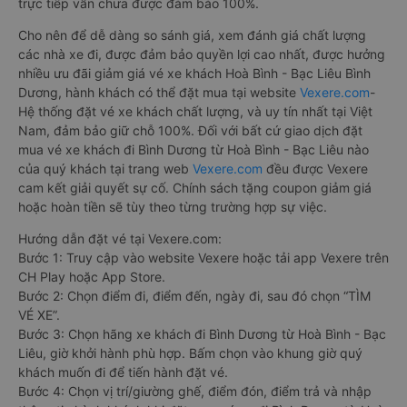
trực tiếp vẫn chưa được đảm bảo 100%.
Cho nên để dễ dàng so sánh giá, xem đánh giá chất lượng
các nhà xe đi, được đảm bảo quyền lợi cao nhất, được hưởng
nhiều ưu đãi giảm giá vé xe khách Hoà Bình - Bạc Liêu Bình
Dương, hành khách có thể đặt mua tại website
Vexere.com
-
Hệ thống đặt vé xe khách chất lượng, và uy tín nhất tại Việt
Nam, đảm bảo giữ chỗ 100%. Đối với bất cứ giao dịch đặt
mua vé xe khách đi Bình Dương từ Hoà Bình - Bạc Liêu nào
của quý khách tại trang web
Vexere.com
đều được Vexere
cam kết giải quyết sự cố. Chính sách tặng coupon giảm giá
hoặc hoàn tiền sẽ tùy theo từng trường hợp sự việc.
Hướng dẫn đặt vé tại Vexere.com:
Bước 1: Truy cập vào website Vexere hoặc tải app Vexere trên
CH Play hoặc App Store.
Bước 2: Chọn điểm đi, điểm đến, ngày đi, sau đó chọn “TÌM
VÉ XE”.
Bước 3: Chọn hãng xe khách đi Bình Dương từ Hoà Bình - Bạc
Liêu, giờ khởi hành phù hợp. Bấm chọn vào khung giờ quý
khách muốn đi để tiến hành đặt vé.
Bước 4: Chọn vị trí/giường ghế, điểm đón, điểm trả và nhập