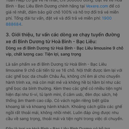
Bình - Bạc Liêu Bình Dương chính hãng tại
Vexere.com
để có
giá rẻ nhất, đảm bảo giữ chỗ 100% và hỗ trợ đổi trả vé miễn
phí. Tổng đài tư vấn, đặt vé và đổi trả vé miễn phí:
1900
888684
.
3. Giới thiệu, tư vấn các dòng xe chạy tuyến đường
xe đi Bình Dương từ Hoà Bình - Bạc Liêu:
Dòng xe đi Bình Dương từ Hoà Bình - Bạc Liêu limousine 9 chỗ
vip, chất lượng cao: Tiện lợi, sang trọng
Là sản phẩm xe đi Bình Dương từ Hoà Bình - Bạc Liêu
limousine 9 chỗ cải tiến từ xe 16 chỗ. Nội thất được làm lại với
các ghế bọc da chuẩn Châu Âu, không chỉ êm ái cho chuyến
hành trình xa, mà còn mát mẻ và không hề bị hầm bí như các
ghế bọc da bình thường. Kèm theo các ghế có nhiều tiện nghi
hiện đại như ti-vi, tủ lạnh mini, ổ cắm usb, đèn đọc sách, hệ
thống âm thanh cao cấp. Có vách ngăn riêng biệt giữa
khoang lái và khoang hành khách. Khoảng cách giữa các ghế
ngồi rất thoải mái, không nhồi nhét. Luôn đáp ứng được nhu
cầu về sang trọng, thoải mái và tiện nghi trong việc di chuyển.
Đây là loại xe Hoà Bình - Bạc Liêu Bình Dương có hỗ trợ