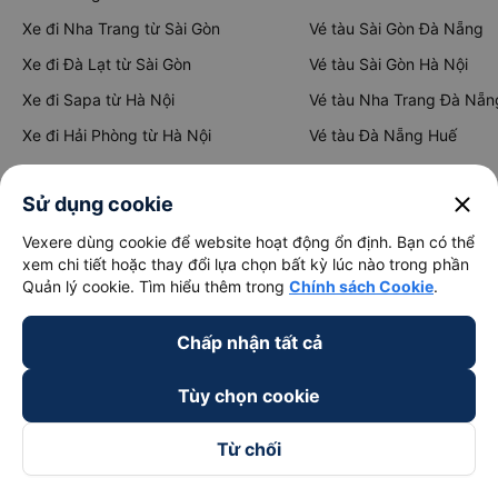
Xe đi Nha Trang từ Sài Gòn
Vé tàu Sài Gòn Đà Nẵng
Xe đi Đà Lạt từ Sài Gòn
Vé tàu Sài Gòn Hà Nội
Xe đi Sapa từ Hà Nội
Vé tàu Nha Trang Đà Nẵn
Xe đi Hải Phòng từ Hà Nội
Vé tàu Đà Nẵng Huế
Xe đi Vinh từ Hà Nội
Vé tàu Hà Nội Vinh
close
Sử dụng cookie
Vexere dùng cookie để website hoạt động ổn định. Bạn có thể
Thuê xe
xem chi tiết hoặc thay đổi lựa chọn bất kỳ lúc nào trong phần
Quản lý cookie. Tìm hiểu thêm trong
Chính sách Cookie
.
Hà Nội đi Ninh Bình
Hà Nội đi Hạ Long
Chấp nhận tất cả
Hà Nội đi Sa Pa
Tùy chọn cookie
Hà Nội đi Tam Đảo
Đà Nẵng đi Hội An
Từ chối
Đà Nẵng đi Huế