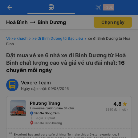
arrow_back
Tải app Vexere ngay!
Tải app Vexere
-30k
Mở app
Mở app
Nhận ưu đãi thành viên độc
-30k/ghế khi đặt vé máy bay qua
quyền
app
Hoà Bình
Bình Dương
Chọn ngày
Vé xe khách
xe đi Bình Dương từ Bạc Liêu
xe đi Bình Dương từ Hoà
Bình
Đặt mua vé xe 6 nhà xe đi Bình Dương từ Hoà
Bình chất lượng cao và giá vé ưu đãi nhất
: 16
chuyến mỗi ngày
Vexere Team
Ngày cập nhật: 09/08/2026
Phương Trang
4.8
Limousine giường nằm 34 chỗ
(3990 đánh giá)
Bến Xe Đồng Tâm
9 giờ 30 phút
Bến Xe Bình Dương
Excellent bus and very safe driving. To make this a 5-star experience, I