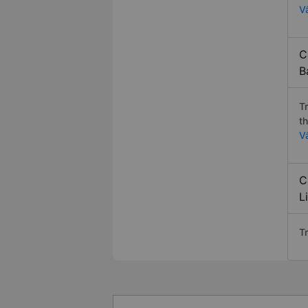
V
C
B
T
t
V
C
L
Tr