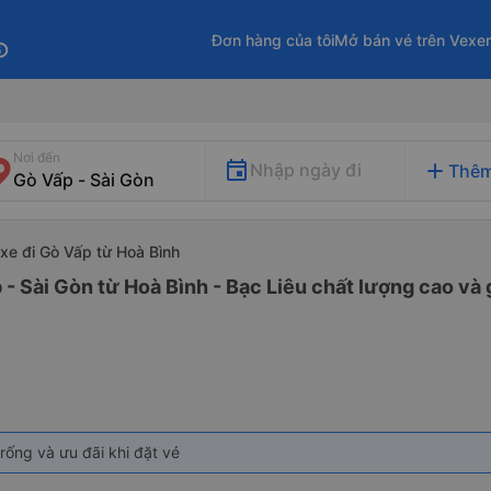
Đơn hàng của tôi
Mở bán vé trên Vexe
fo
Nơi đến
add
Nhập ngày đi
Thêm
xe đi Gò Vấp từ Hoà Bình
 - Sài Gòn từ Hoà Bình - Bạc Liêu chất lượng cao và 
rống và ưu đãi khi đặt vé