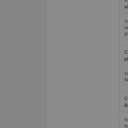
s
T
x
g
C
p
T
S
C
B
T
t