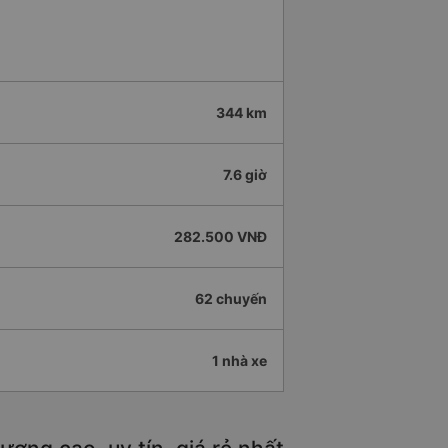
344 km
7.6 giờ
282.500 VNĐ
62 chuyến
1 nhà xe