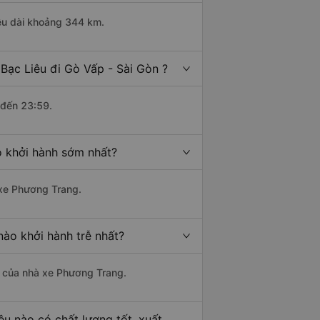
iều dài khoảng 344 km.
Bạc Liêu đi Gò Vấp - Sài Gòn ?
 đến 23:59.
o khởi hành sớm nhất?
 xe Phương Trang.
nào khởi hành trễ nhất?
là của nhà xe Phương Trang.
êu nào có chất lượng tốt, xuất