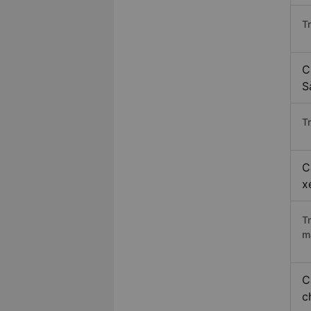
T
C
S
Tr
C
x
T
m
C
c