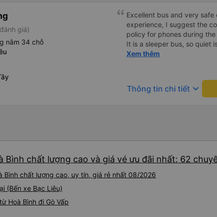
ng
Excellent bus and very safe 
experience, I suggest the 
đánh giá)
policy for phones during the
ng nằm 34 chỗ
It is a sleeper bus, so quiet 
êu
Wi-Fi password clearly insid
Xem thêm
would definitely ride with them again! --------
lượng tốt và tài xế lái xe rấ
Tây
hơn, tôi góp ý nhà xe nên có
keyboard_arrow_down
Thông tin chi tiết
lặng (tắt âm thanh điện tho
phiền hành khách khác ngủ.
mật khẩu Wi-Fi trong xe để
Tôi vẫn sẽ tiếp tục ủng hộ nh
 Bình chất lượng cao và giá vé ưu đãi nhất: 62 chuy
Bình chất lượng cao, uy tín, giá rẻ nhất 08/2026
ại (Bến xe Bạc Liêu)
từ Hoà Bình đi Gò Vấp