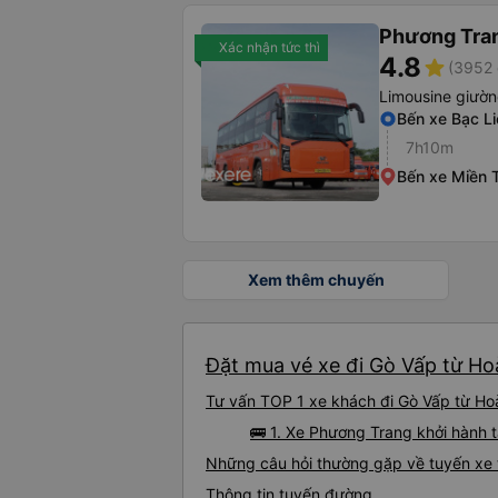
Phương Tra
Xác nhận tức thì
4.8
star
(3952 
Limousine giườ
Bến xe Bạc Li
7h10m
Bến xe Miền 
Xem thêm chuyến
Đặt mua vé xe đi Gò Vấp từ Hoà
Tư vấn TOP 1 xe khách đi Gò Vấp từ Hoà 
🚌 1. Xe Phương Trang khởi hành t
Những câu hỏi thường gặp về tuyến xe 
Thông tin tuyến đường