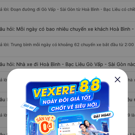
rả lời: Đoạn đường đi Gò Vấp - Sài Gòn từ Hoà Bình - Bạc Liêu có ch
âu hỏi: Mỗi ngày có bao nhiêu chuyến xe khách Hoà Bình - 
rả lời: Trung bình mỗi ngày có khoảng 62 chuyến xe bắt đầu từ 2:00
âu hỏi: Nhà xe đi Hoà Bình - Bạc Liêu Gò Vấp - Sài Gòn nà
rả lời: Chuyến xe có giờ xuất phát sớm nhất vào lúc 2:00 là của nhà
âu hỏi: Nhà xe đi Gò Vấp - Sài Gòn từ Hoà Bình - Bạc Liêu 
rả lời: Chuyến xe có giờ xuất phát trễ (muộn) nhất là vào lúc 23:59 
âu hỏi: Review xe đi Gò Vấp - Sài Gòn từ Hoà Bình - Bạc Li