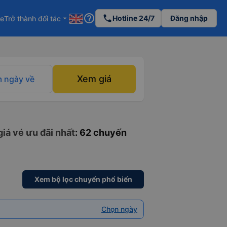
help_outline
phone
Hotline 24/7
Đăng nhập
re
Trở thành đối tác
arrow_drop_down
Xem giá
 ngày về
giá vé ưu đãi nhất
: 62 chuyến
Xem bộ lọc chuyến phổ biến
Chọn ngày