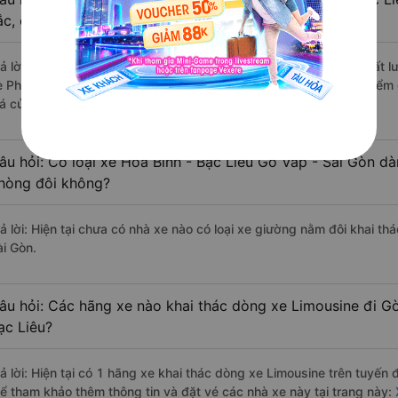
ắc, cao cấp nhất?
rả lời: Những hãng xe đi Hoà Bình - Bạc Liêu Gò Vấp - Sài Gòn chất l
e Phương Trang đi Gò Vấp - Sài Gòn từ Hoà Bình - Bạc Liêu với điểm
iá của khách hàng).
âu hỏi: Có loại xe Hoà Bình - Bạc Liêu Gò Vấp - Sài Gòn dà
hòng đôi không?
rả lời: Hiện tại chưa có nhà xe nào có loại xe giường nằm đôi khai th
ài Gòn.
âu hỏi: Các hãng xe nào khai thác dòng xe Limousine đi Gò
ạc Liêu?
rả lời: Hiện tại có 1 hãng xe khai thác dòng xe Limousine trên tuyế
hể tham khảo thêm thông tin và đặt vé các nhà xe này tại trang này:
X