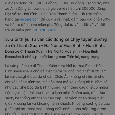
giá dao động từ 300000 đồng - 300000 đồng. Trong đó, nhà
xe Anh Dũng Limousine có giá vé rẻ nhất, chỉ 300000 đồng.
Đặt vé xe Hoà Bình - Hòa Bình Thanh Xuân - Hà Nội chính
hãng tại
Vexere.com
để có giá rẻ nhất, đảm bảo giữ chỗ 100%
và hỗ trợ đổi trả vé miễn phí. Tổng đài tư vấn, đặt vé và đổi
trả vé miễn phí:
1900 888684
.
3. Giới thiệu, tư vấn các dòng xe chạy tuyến đường
xe đi Thanh Xuân - Hà Nội từ Hoà Bình - Hòa Bình:
Dòng xe đi Thanh Xuân - Hà Nội từ Hoà Bình - Hòa Bình
limousine 9 chỗ vip, chất lượng cao: Tiện lợi, sang trọng
Là sản phẩm xe đi Thanh Xuân - Hà Nội từ Hoà Bình - Hòa
Bình limousine 9 chỗ cải tiến từ xe 16 chỗ. Nội thất được làm
lại với các ghế bọc da chuẩn Châu Âu, không chỉ êm ái cho
chuyến hành trình xa, mà còn mát mẻ và không hề bị hầm bí
như các ghế bọc da bình thường. Kèm theo các ghế có nhiều
tiện nghi hiện đại như ti-vi, tủ lạnh mini, ổ cắm usb, đèn đọc
sách, hệ thống âm thanh cao cấp. Có vách ngăn riêng biệt
giữa khoang lái và khoang hành khách. Khoảng cách giữa các
ghế ngồi rất thoải mái, không nhồi nhét. Luôn đáp ứng được
nhu cầu về sang trọng, thoải mái và tiện nghi trong việc di