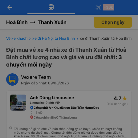
arrow_back
Tải app Vexere ngay!
Tải app Vexere
-30k
Mở app
Mở app
Nhận ưu đãi thành viên độc
-30k/ghế khi đặt vé máy bay qua
quyền
app
Hoà Bình
Thanh Xuân
Chọn ngày
Vé xe khách
xe đi Hà Nội từ Hòa Bình
xe đi Thanh Xuân từ Hoà Bình
Đặt mua vé xe 4 nhà xe đi Thanh Xuân từ Hoà
Bình chất lượng cao và giá vé ưu đãi nhất
: 3
chuyến mỗi ngày
Vexere Team
Ngày cập nhật: 09/08/2026
Anh Dũng Limousine
4.7
Limousine 9 chỗ VIP
(106 đánh giá)
Cổng chữ A - Khu dân cư Bắc Trần Hưng Đạo
1 giờ
Cổng chính BigC Thăng Long
Tôi không có gì để chê về bản thân công ty xe buýt. Chiếc xe buýt không
mới, nhưng đủ thoải mái. Chúng tôi đến đúng giờ và được đón trực tiếp từ
khách sạn. Tôi đã chọn trước chỗ ngồi trực tuyến và những chỗ ngồi chính