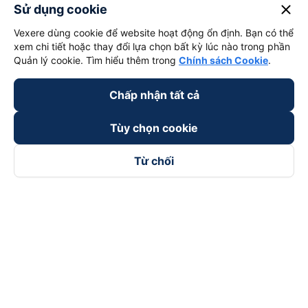
close
Sử dụng cookie
Vexere dùng cookie để website hoạt động ổn định. Bạn có thể
xem chi tiết hoặc thay đổi lựa chọn bất kỳ lúc nào trong phần
Quản lý cookie. Tìm hiểu thêm trong
Chính sách Cookie
.
Chấp nhận tất cả
Tùy chọn cookie
Từ chối
Theo dõi chúng tôi trên
Facebook
Tiktok
Youtube
Công ty TNHH Thương Mại Dịch Vụ Vexere
Địa chỉ đăng ký kinh doanh: 8C Chữ Đồng Tử, Phường Tân
Sơn Nhất, TP. Hồ Chí Minh, Việt Nam
Địa chỉ
:
Lầu 2, toà nhà H3 Circo Hoàng Diệu, 384 Hoàng Diệu,