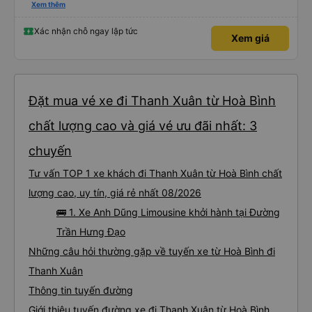
xác đó đã có sẵn khi chúng tôi lên xe — mọi thứ đều được sắp xếp và như
Xem thêm
mong đợi, không có bất ngờ nào. Điều tôi không thích là bản thân con đường
— quanh co, đông đúc và khá mệt mỏi. Tài xế thường phải vượt xe khác, đôi
khi theo cách không hoàn toàn an toàn. Công bằng mà nói, tôi nghĩ điều này
Xác nhận chỗ ngay lập tức
Xem giá
liên quan nhiều đến con đường hơn là tài xế. Đoạn đường này thực sự đầy
thử thách, căng thẳng và đòi hỏi rất nhiều sự tập trung. Chỉ là cần phải
chuẩn bị thôi.
Đặt mua vé xe đi Thanh Xuân từ Hoà Bình
chất lượng cao và giá vé ưu đãi nhất: 3
chuyến
Tư vấn TOP 1 xe khách đi Thanh Xuân từ Hoà Bình chất
lượng cao, uy tín, giá rẻ nhất 08/2026
🚌 1. Xe Anh Dũng Limousine khởi hành tại Đường
Trần Hưng Đạo
Những câu hỏi thường gặp về tuyến xe từ Hoà Bình đi
Thanh Xuân
Thông tin tuyến đường
Giới thiệu tuyến đường xe đi Thanh Xuân từ Hoà Bình