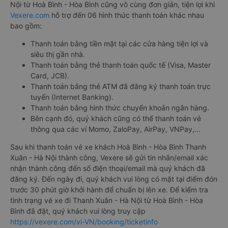
Nội từ Hoà Bình - Hòa Bình cũng vô cùng đơn giản, tiện lợi khi
Vexere.com
hỗ trợ đến 06 hình thức thanh toán khác nhau
bao gồm:
Thanh toán bằng tiền mặt tại các cửa hàng tiện lợi và
siêu thị gần nhà.
Thanh toán bằng thẻ thanh toán quốc tế (Visa, Master
Card, JCB).
Thanh toán bằng thẻ ATM đã đăng ký thanh toán trực
tuyến (Internet Banking).
Thanh toán bằng hình thức chuyển khoản ngân hàng.
Bên cạnh đó, quý khách cũng có thể thanh toán vé
thông qua các ví Momo, ZaloPay, AirPay, VNPay,…
Sau khi thanh toán vé xe khách Hoà Bình - Hòa Bình Thanh
Xuân - Hà Nội thành công, Vexere sẽ gửi tin nhắn/email xác
nhận thành công đến số điện thoại/email mà quý khách đã
đăng ký. Đến ngày đi, quý khách vui lòng có mặt tại điểm đón
trước 30 phút giờ khởi hành để chuẩn bị lên xe. Để kiểm tra
tình trạng vé xe đi Thanh Xuân - Hà Nội từ Hoà Bình - Hòa
Bình đã đặt, quý khách vui lòng truy cập
https://vexere.com/vi-VN/booking/ticketinfo