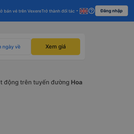
help_outline
Đăng nhập
ở bán vé trên Vexere
Trở thành đối tác
arrow_drop_down
Xem giá
 ngày về
t động trên tuyến đường
Hoa