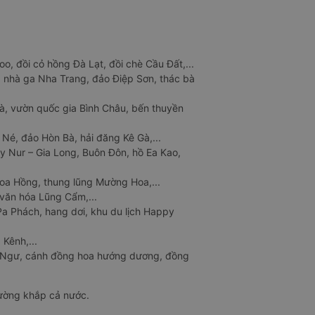
o, đồi cỏ hồng Đà Lạt, đồi chè Cầu Đất,...
 nhà ga Nha Trang, đảo Điệp Sơn, thác bà
à, vườn quốc gia Bình Châu, bến thuyền
 Né, đảo Hòn Bà, hải đăng Kê Gà,...
y Nur – Gia Long, Buôn Đôn, hồ Ea Kao,
Hoa Hồng, thung lũng Mường Hoa,...
văn hóa Lũng Cẩm,...
a Phách, hang dơi, khu du lịch Happy
 Kênh,...
n Ngư, cánh đồng hoa hướng dương, đồng
đường khắp cả nước.