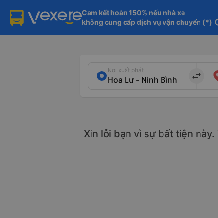
Cam kết hoàn 150% nếu nhà xe

không cung cấp dịch vụ vận chuyển (*)
in
Nơi xuất phát
import_export
Xin lỗi bạn vì sự bất tiện này