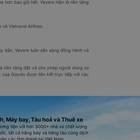
óa hơn bao giờ hết. Vexere hiện là nền tảng
 và Vietravel Airlines.
hấp dẫn. Vexere luôn sẵn sàng đồng hành và
 là nền tảng đặt vé cho phép người dùng so
 của Goyolo được liên kết trực tiếp với các
h, Máy bay, Tàu hoả và Thuê xe
ương tiện với hơn 3000+ nhà xe chất lượng
ốc, tất cả hãng bay và hãng tàu cùng dịch
hắp các tỉnh thành tại Việt Nam.