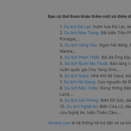
Bạn có thể tham khảo thêm một số điểm đế
1.
Du lịch Đà Lạt:
Vườn hoa Đà Lạt, là
2.
Du lịch Nha Trang:
Bãi biển Trần 
Ponagar,...
3.
Du lịch Vũng Tàu:
Ngọn hải đăng, 
Marina,...
4.
Du lịch Phan Thiết:
Bãi đá Ông Địa,
5.
Du lịch Buôn Ma Thuột:
Bảo tàng c
vườn quốc gia Chư Yang Shin,...
6.
Du lịch Sapa:
Nhà thờ đá Sapa, bả
7.
Du lịch Hà Giang:
Cao nguyên đá Đồ
8.
Du lịch Mộc Châu:
Rừng thông Bản 
Land,...
9.
Du lịch Hải Phòng:
Biển Đồ Sơn, đả
10.
Du lịch Nghệ An:
Biển Cửa Lò, đ
cừu Nghệ An, biển Thiên Cầm,...
Vexere.com
là hệ thống hỗ trợ đặt vé xe k