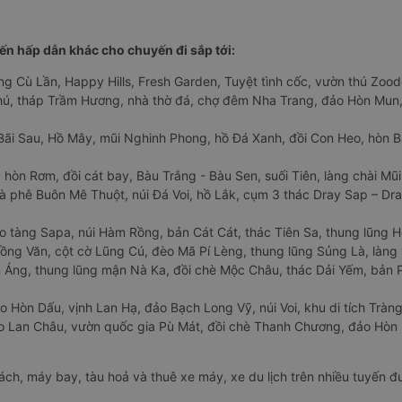
n hấp dẫn khác cho chuyến đi sắp tới:
ng Cù Lần, Happy Hills, Fresh Garden, Tuyệt tình cốc, vườn thú Zoodo
Phú, tháp Trầm Hương, nhà thờ đá, chợ đêm Nha Trang, đảo Hòn Mun,
Bãi Sau, Hồ Mây, mũi Nghinh Phong, hồ Đá Xanh, đồi Con Heo, hòn B
 hòn Rơm, đồi cát bay, Bàu Trắng - Bàu Sen, suối Tiên, làng chài Mũi
à phê Buôn Mê Thuột, núi Đá Voi, hồ Lắk, cụm 3 thác Dray Sap – Dra
o tàng Sapa, núi Hàm Rồng, bản Cát Cát, thác Tiên Sa, thung lũng 
ng Văn, cột cờ Lũng Cú, đèo Mã Pí Lèng, thung lũng Sủng Là, làng 
Áng, thung lũng mận Nà Ka, đồi chè Mộc Châu, thác Dải Yếm, bản P
o Hòn Dấu, vịnh Lan Hạ, đảo Bạch Long Vỹ, núi Voi, khu di tích Tràng
ảo Lan Châu, vườn quốc gia Pù Mát, đồi chè Thanh Chương, đảo Hò
hách, máy bay, tàu hoả và thuê xe máy, xe du lịch trên nhiều tuyến 