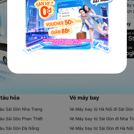
Ứng dụng hiển thị thông tin đầy 
người dùng so sánh và lựa chọn 
chóng và phù hợp nhất.
Tải ứng dụng Vexere ngay
 tàu hỏa
Vé máy bay
tàu Sài Gòn Nha Trang
Vé Máy bay từ Hà Nội đi Sài Gòn
tàu Sài Gòn Phan Thiết
Vé Máy bay từ Sài Gòn đi Nha T
tàu Sài Gòn Đà Nẵng
Vé Máy bay từ Sài Gòn đi Hà Nội