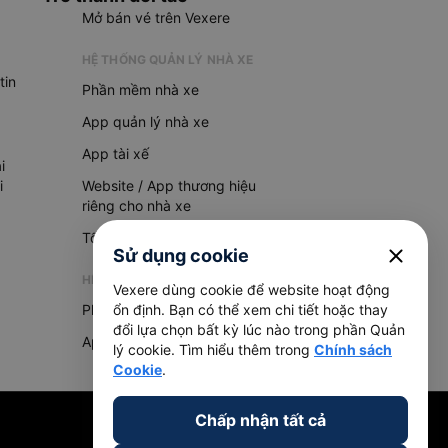
Mở bán vé trên Vexere
HỆ THỐNG QUẢN LÝ NHÀ XE
tin
Phần mềm nhà xe
App quản lý nhà xe
App tài xế
i
i
Website / App thương hiệu
riêng cho nhà xe
Tổng đài AI
close
Sử dụng cookie
HỆ THỐNG QUẢN LÝ HÀNG HOÁ
Vexere dùng cookie để website hoạt động
Phần mềm quản lý hàng hoá
ổn định. Bạn có thể xem chi tiết hoặc thay
đổi lựa chọn bất kỳ lúc nào trong phần Quản
App quản lý hàng hoá
lý cookie. Tìm hiểu thêm trong
Chính sách
Cookie
.
Chấp nhận tất cả