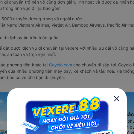
nh di chuyển trở nên vô cùng đơn giản, linh hoạt và được cá nhân h
 trong lĩnh vực đi lại, bao gồm:
n 5000+ tuyến đường trong và ngoài nước.
ệt Nam: Vietnam Airlines, Vietjet Air, Bamboo Airways, Pacific Airlines
 du lịch uy tín trên toàn quốc.
thể đặt được dịch vụ di chuyển tại Vexere với nhiều ưu đãi vô cùng 
i, an toàn và trọn vẹn nhất.
ác phương tiện khác tại
Goyolo.com
cho chuyến đi sắp tới. Goyolo
huyển của nhiều phương tiện máy bay, xe khách và tàu hoả. Hệ thống
đảm bảo có vé cho bạn di chuyển.
Ứng dụng đặt vé Xe khác
Vexere - ứng dụng đặt vé đa ph
cao, 5000+ tuyến đường toàn qu
vụ thuê xe máy, xe du lịch phủ k