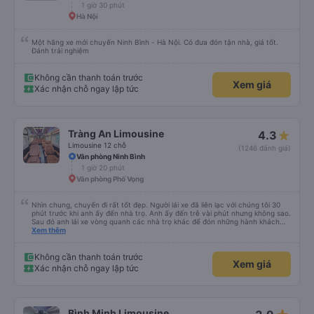
1 giờ 30 phút
Hà Nội
Một hãng xe mới chuyến Ninh Bình - Hà Nội. Có đưa đón tận nhà, giá tốt.
Đánh trải nghiệm
Không cần thanh toán trước
Xem giá
Xác nhận chỗ ngay lập tức
Tràng An Limousine
4.3
Limousine 12 chỗ
(1246 đánh giá)
Văn phòng Ninh Bình
1 giờ 20 phút
Văn phòng Phố Vọng
Nhìn chung, chuyến đi rất tốt đẹp. Người lái xe đã liên lạc với chúng tôi 30
phút trước khi anh ấy đến nhà trọ. Anh ấy đến trễ vài phút nhưng không sao.
Sau đó anh lái xe vòng quanh các nhà trọ khác để đón những hành khách
khác. Sau đó anh ấy thả chúng tôi xuống văn phòng, nơi tất cả chúng tôi
Xem thêm
phải xuống xe và chuyển sang xe limousine 12 chỗ. Sau 2 giờ 45 phút, chúng
tôi đã tới nơi. Sẽ thật tuyệt nếu người lái xe cung cấp cho chúng tôi thêm
thông tin để chúng tôi có chút manh mối về chuyện gì đang xảy ra.
Không cần thanh toán trước
Xem giá
Xác nhận chỗ ngay lập tức
Bình Minh Limousine