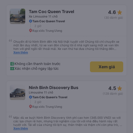
star_rate
Tam Coc Queen Travel
4.6
Xe Limousine 11 chỗ
(30 đánh giá)
Tam Coc Queen Travel
2 giờ
Rạp xiếc Trung Ương
Chuyến đi từ Ninh Bình đến Hà Nội thật tuyệt vời! Chúng tôi chỉ chuyển xe
một lần duy nhất, từ xe van đón chúng tôi ở nhà nghỉ sang một xe van lớn
hơn với ghế ngồi rất thoải mái. Xe van thứ hai đưa chúng tôi thẳng đến
khách sạn ở Hà Nội. Chúng tôi được đón lúc 11:20 và đến nơi trước 2 giờ
Xem thêm
chiều. Chúng tôi dừng chân một lần tại một địa điểm du lịch có quán cà phê,
đồ lưu niệm và nhà vệ sinh, rồi sau đó đi thẳng đến Hà Nội. Chắc chắn sẽ đặt
xe với họ lần nữa!
Không cần thanh toán trước
Xem giá
Xác nhận chỗ ngay lập tức
star_rate
Ninh Bình Discovery Bus
4.5
Limousine 11 chỗ
(128 đánh giá)
Tam Cốc Queen's Travel
2 giờ
Rạp xiếc Trung Ương
Mặc dù xe buýt Ninh Bình Discovery tính phí cao hơn (345.000 VND) so với
các lựa chọn rẻ hơn, nhưng trải nghiệm của tôi với nhà điều hành này rất
tuyệt vời. Tài xế của chúng tôi lịch sự, thân thiện và thậm chí còn pha trò, và
rõ ràng là anh ấy lái xe an toàn hơn so với những chiếc xe buýt limousine
Xem thêm
khác mà tôi thấy chạy quá tốc độ trên đường cao tốc. Chúng tôi đã trả