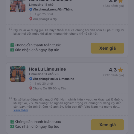
star_rate
3.9
Limousine 11 chỗ
(234 đánh giá)
Văn phòng Lương Văn Thăng
1 giờ 25 phút
Văn phòng Hà Nội
Người lái xe đúng giờ. Xe buýt thoải mái và chúng tôi đến sớm 15 phút. Người
lái xe hơi đột ngột khi lái xe nhưng nhìn chung thì nó rất tốt.
Không cần thanh toán trước
Xem giá
Xác nhận chỗ ngay lập tức
star_rate
Hoa Lư Limousine
4.3
Limousine 11 chỗ VIP
(237 đánh giá)
Văn phòng Hoa Lư Limousine
1 giờ 20 phút
Chung Cư N9 Đồng Tàu
Tài xế lái xe đúng kiểu người Việt Nam chính hiệu - vượt xe khác sát lề đường
khi kẹt xe, v.v. Vì đường tắc nghẽn nghiêm trọng và chúng tôi đang vội đến
sân bay, nên tôi rất ủng hộ anh ấy. Nếu bạn đến Việt Nam mà mong đợi
người ta lái xe như ở châu Âu, thì hãy đến nơi khác.
Xem thêm
Không cần thanh toán trước
Xem giá
Xác nhận chỗ ngay lập tức