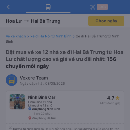
arrow_back
Tải app Vexere ngay!
Tải app Vexere
-30k
Mở app
Mở app
Nhận ưu đãi thành viên độc
-30k/ghế khi đặt vé máy bay qua
quyền
app
Hoa Lư
Hai Bà Trưng
Chọn ngày
Vé xe khách
xe đi Hà Nội từ Ninh Bình
xe đi Hai Bà Trưng từ Ninh
Bình
Đặt mua vé xe 12 nhà xe đi Hai Bà Trưng từ Hoa
Lư chất lượng cao và giá vé ưu đãi nhất
: 156
chuyến mỗi ngày
Vexere Team
Ngày cập nhật: 08/08/2026
Ninh Bình Car
4.7
Limousine 11 chỗ
(478 đánh giá)
Limousine 12 chỗ
Văn phòng Ninh Bình
1 giờ 20 phút
Văn phòng Hà Nội
Đường từ Ninh Bình ra Hà Nội tốt hơn nhiều so với đường đi của công ty, tên