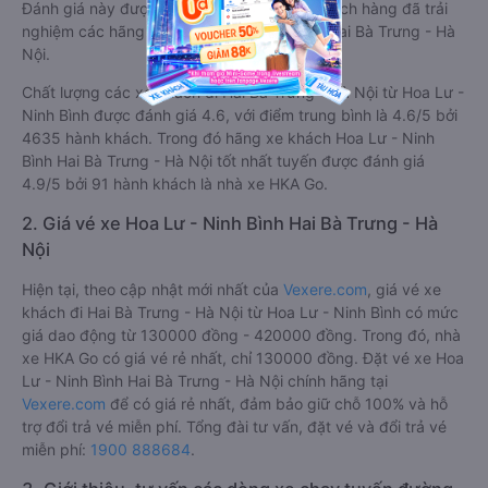
Đánh giá này được viết trực tiếp bởi các khách hàng đã trải
nghiệm các hãng Xe Hoa Lư - Ninh Bình đi Hai Bà Trưng - Hà
Nội.
Chất lượng các xe khách đi Hai Bà Trưng - Hà Nội từ Hoa Lư -
Ninh Bình được đánh giá 4.6, với điểm trung bình là 4.6/5 bởi
4635 hành khách. Trong đó hãng xe khách Hoa Lư - Ninh
Bình Hai Bà Trưng - Hà Nội tốt nhất tuyến được đánh giá
4.9/5 bởi 91 hành khách là nhà xe HKA Go.
2. Giá vé xe Hoa Lư - Ninh Bình Hai Bà Trưng - Hà
Nội
Hiện tại, theo cập nhật mới nhất của
Vexere.com
, giá vé xe
khách đi Hai Bà Trưng - Hà Nội từ Hoa Lư - Ninh Bình có mức
giá dao động từ 130000 đồng - 420000 đồng. Trong đó, nhà
xe HKA Go có giá vé rẻ nhất, chỉ 130000 đồng. Đặt vé xe Hoa
Lư - Ninh Bình Hai Bà Trưng - Hà Nội chính hãng tại
Vexere.com
để có giá rẻ nhất, đảm bảo giữ chỗ 100% và hỗ
trợ đổi trả vé miễn phí. Tổng đài tư vấn, đặt vé và đổi trả vé
miễn phí:
1900 888684
.