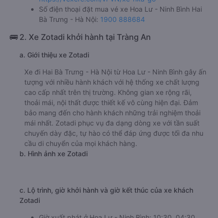
Số điện thoại đặt mua vé xe Hoa Lư - Ninh Bình Hai
Bà Trưng - Hà Nội:
1900 888684
🚌 2. Xe Zotadi khởi hành tại Tràng An
a. Giới thiệu xe Zotadi
Xe đi Hai Bà Trưng - Hà Nội từ Hoa Lư - Ninh Bình gây ấn
tượng với nhiều hành khách với hệ thống xe chất lượng
cao cấp nhất trên thị trường. Không gian xe rộng rãi,
thoải mái, nội thất được thiết kế vô cùng hiện đại. Đảm
bảo mang đến cho hành khách những trải nghiệm thoải
mái nhất. Zotadi phục vụ đa dạng dòng xe với tần suất
chuyến dày đặc, tự hào có thể đáp ứng được tối đa nhu
cầu di chuyển của mọi khách hàng.
b. Hình ảnh xe Zotadi
c. Lộ trình, giờ khởi hành và giờ kết thúc của xe khách
Zotadi
Giờ xuất phát ở Hoa Lư - Ninh Bình: 10:30, 04:30,