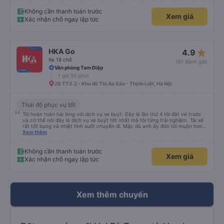
thêm 50.000 VND/người và được đưa đến khách sạn ở Tràng An. Tóm lại, tôi
không hề hối tiếc khi đặt xe với nhà điều hành này và sẽ lại sử dụng dịch vụ
Không cần thanh toán trước
Xem giá
của họ.
Xác nhận chỗ ngay lập tức
star_rate
HKA Go
4.9
Xe 18 chỗ
(91 đánh giá)
Văn phòng Tam Điệp
1 giờ 50 phút
26 TT3.2 - Khu đô Thị Ao Sào - Thịnh Liệt, Hà Nội
Thái độ phục vụ tốt
Tôi hoàn toàn hài lòng với dịch vụ xe buýt. Đây là lần thứ 4 tôi đặt vé trước
và có thể nói đây là dịch vụ xe buýt tốt nhất mà tôi từng trải nghiệm. Tài xế
rất tốt bụng và nhiệt tình suốt chuyến đi. Mặc dù anh ấy đón tôi muộn hơn
giờ hẹn một chút, nhưng anh ấy đã ngay lập tức xin lỗi vì tình trạng tắc
Xem thêm
đường giờ cao điểm ở Hà Nội nên tôi rất thông cảm với anh ấy. Anh ấy lái xe
an toàn và chúng tôi đã có một cuộc trò chuyện thoải mái về tình hình giao
thông ở Hà Nội và Ninh Bình. Cảm ơn xe buýt!
Không cần thanh toán trước
Xem giá
Xác nhận chỗ ngay lập tức
Xem thêm chuyến