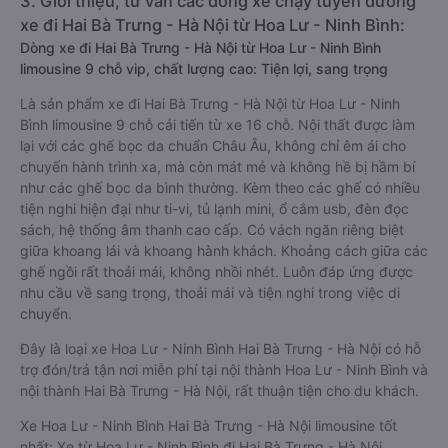
3. Giới thiệu, tư vấn các dòng xe chạy tuyến đường
xe đi Hai Bà Trưng - Hà Nội từ Hoa Lư - Ninh Bình:
Dòng xe đi Hai Bà Trưng - Hà Nội từ Hoa Lư - Ninh Bình
limousine 9 chỗ vip, chất lượng cao: Tiện lợi, sang trọng
Là sản phẩm xe đi Hai Bà Trưng - Hà Nội từ Hoa Lư - Ninh
Bình limousine 9 chỗ cải tiến từ xe 16 chỗ. Nội thất được làm
lại với các ghế bọc da chuẩn Châu Âu, không chỉ êm ái cho
chuyến hành trình xa, mà còn mát mẻ và không hề bị hầm bí
như các ghế bọc da bình thường. Kèm theo các ghế có nhiều
tiện nghi hiện đại như ti-vi, tủ lạnh mini, ổ cắm usb, đèn đọc
sách, hệ thống âm thanh cao cấp. Có vách ngăn riêng biệt
giữa khoang lái và khoang hành khách. Khoảng cách giữa các
ghế ngồi rất thoải mái, không nhồi nhét. Luôn đáp ứng được
nhu cầu về sang trọng, thoải mái và tiện nghi trong việc di
chuyển.
Đây là loại xe Hoa Lư - Ninh Bình Hai Bà Trưng - Hà Nội có hỗ
trợ đón/trả tận nơi miễn phí tại nội thành Hoa Lư - Ninh Bình và
nội thành Hai Bà Trưng - Hà Nội, rất thuận tiện cho du khách.
Xe Hoa Lư - Ninh Bình Hai Bà Trưng - Hà Nội limousine tốt
nhất: Xe từ Hoa Lư - Ninh Bình đi Hai Bà Trưng - Hà Nội