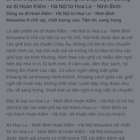
xe đi Hoàn Kiếm - Hà Nội từ Hoa Lư - Ninh Bình:
Dòng xe đi Hoàn Kiếm - Hà Nội từ Hoa Lư - Ninh Bình
limousine 9 chỗ vip, chất lượng cao: Tiện lợi, sang trọng
Là sản phẩm xe đi Hoàn Kiếm - Hà Nội từ Hoa Lư - Ninh Bình
limousine 9 chỗ cải tiến từ xe 16 chỗ. Nội thất được làm lại với
các ghế bọc da chuẩn Châu Âu, không chỉ êm ái cho chuyến
hành trình xa, mà còn mát mẻ và không hề bị hầm bí như các
ghế bọc da bình thường. Kèm theo các ghế có nhiều tiện nghi
hiện đại như ti-vi, tủ lạnh mini, ổ cắm usb, đèn đọc sách, hệ
thống âm thanh cao cấp. Có vách ngăn riêng biệt giữa
khoang lái và khoang hành khách. Khoảng cách giữa các ghế
ngồi rất thoải mái, không nhồi nhét. Luôn đáp ứng được nhu
cầu về sang trọng, thoải mái và tiện nghi trong việc di chuyển.
Đây là loại xe Hoa Lư - Ninh Bình Hoàn Kiếm - Hà Nội có hỗ trợ
đón/trả tận nơi miễn phí tại nội thành Hoa Lư - Ninh Bình và
nội thành Hoàn Kiếm - Hà Nội, rất thuận tiện cho du khách.
Xe Hoa Lư - Ninh Bình Hoàn Kiếm - Hà Nội limousine tốt nhất:
Xe từ Hoa Lư - Ninh Bình đi Hoàn Kiếm - Hà Nội limousine
được đánh giá chung có chất lượng Tốt với điểm đánh giá