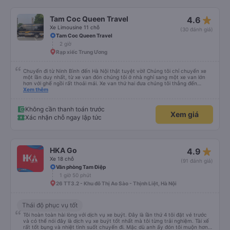
star_rate
Tam Coc Queen Travel
4.6
Xe Limousine 11 chỗ
(30 đánh giá)
Tam Coc Queen Travel
2 giờ
Rạp xiếc Trung Ương
Chuyến đi từ Ninh Bình đến Hà Nội thật tuyệt vời! Chúng tôi chỉ chuyển xe
một lần duy nhất, từ xe van đón chúng tôi ở nhà nghỉ sang một xe van lớn
hơn với ghế ngồi rất thoải mái. Xe van thứ hai đưa chúng tôi thẳng đến
khách sạn ở Hà Nội. Chúng tôi được đón lúc 11:20 và đến nơi trước 2 giờ
Xem thêm
chiều. Chúng tôi dừng chân một lần tại một địa điểm du lịch có quán cà phê,
đồ lưu niệm và nhà vệ sinh, rồi sau đó đi thẳng đến Hà Nội. Chắc chắn sẽ đặt
xe với họ lần nữa!
Không cần thanh toán trước
Xem giá
Xác nhận chỗ ngay lập tức
star_rate
HKA Go
4.9
Xe 18 chỗ
(91 đánh giá)
Văn phòng Tam Điệp
1 giờ 50 phút
26 TT3.2 - Khu đô Thị Ao Sào - Thịnh Liệt, Hà Nội
Thái độ phục vụ tốt
Tôi hoàn toàn hài lòng với dịch vụ xe buýt. Đây là lần thứ 4 tôi đặt vé trước
và có thể nói đây là dịch vụ xe buýt tốt nhất mà tôi từng trải nghiệm. Tài xế
rất tốt bụng và nhiệt tình suốt chuyến đi. Mặc dù anh ấy đón tôi muộn hơn