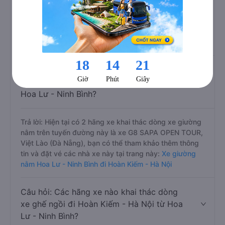
Tam Coc Queen Travel, Việt Lào (Đà Nẵng), bạn có thể
tham khảo thêm thông tin và đặt vé các nhà xe này tại
trang này:
Xe limousine Hoa Lư - Ninh Bình đi Hoàn Kiếm
- Hà Nội
Câu hỏi: Các hãng xe nào khai thác dòng
xe giường nằm đi Hoàn Kiếm - Hà Nội từ
Hoa Lư - Ninh Bình?
Trả lời: Hiện tại có 2 hãng xe khai thác dòng xe giường
nằm trên tuyến đường này là xe G8 SAPA OPEN TOUR,
Việt Lào (Đà Nẵng), bạn có thể tham khảo thêm thông
tin và đặt vé các nhà xe này tại trang này:
Xe giường
nằm Hoa Lư - Ninh Bình đi Hoàn Kiếm - Hà Nội
Câu hỏi: Các hãng xe nào khai thác dòng
xe ghế ngồi đi Hoàn Kiếm - Hà Nội từ Hoa
Lư - Ninh Bình?