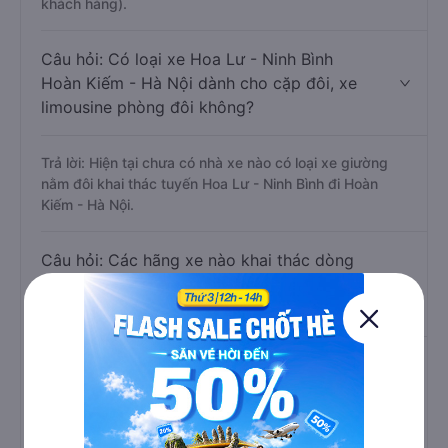
khách hàng).
Câu hỏi: Có loại xe Hoa Lư - Ninh Bình
Hoàn Kiếm - Hà Nội dành cho cặp đôi, xe
limousine phòng đôi không?
Trả lời: Hiện tại chưa có nhà xe nào có loại xe giường
nằm đôi khai thác tuyến Hoa Lư - Ninh Bình đi Hoàn
Kiếm - Hà Nội.
Câu hỏi: Các hãng xe nào khai thác dòng
xe Limousine đi Hoàn Kiếm - Hà Nội từ Hoa
Lư - Ninh Bình?
Trả lời: Hiện tại có 10 hãng xe khai thác dòng xe
Limousine trên tuyến đường này là xe Bình Minh
Limousine , Hoa Lư Limousine, X.E Việt Nam, Ninh Bình
Excursion Transport, G8 SAPA OPEN TOUR, Ninh Bình
Discovery Bus, Daiichi Travel, Good morning Cát Bà,