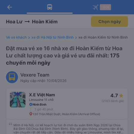
arrow_back
Tải app Vexere ngay!
Tải app Vexere
-30k
Mở app
Mở app
Nhận ưu đãi thành viên độc
-30k/ghế khi đặt vé máy bay qua
quyền
app
Hoa Lư
Hoàn Kiếm
Chọn ngày
Vé xe khách
xe đi Hà Nội từ Ninh Bình
xe đi Hoàn Kiếm từ Ninh Bình
Đặt mua vé xe 16 nhà xe đi Hoàn Kiếm từ Hoa
Lư chất lượng cao và giá vé ưu đãi nhất
: 175
chuyến mỗi ngày
Vexere Team
Ngày cập nhật: 10/08/2026
X.E Việt Nam
4.7
Limousine 11 chỗ
(2163 đánh giá)
Ninh Bình
1 giờ 40 phút
130 Trần Nhật Duật, Hoàn Kiếm (Arrival Office)
Mình ở Hà Nội, có kế hoạch tự túc đi chơi-du xuân Bính Ngọ 2026 tại Chùa
Bái Đính Cổ/Chùa Bái Đính (Ninh Bình). Bây giờ giao thông, phương tiện đi lại,
vận chuyển rất dễ tiếp cận. Giữa rất nhiều hãng xe Limousine, mình tìm kiếm