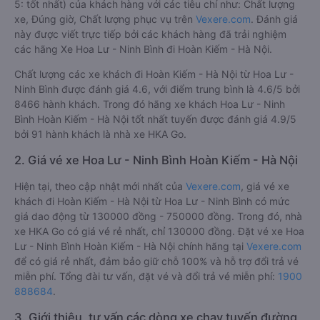
5: tốt nhất) của khách hàng với các tiêu chí như: Chất lượng
xe, Đúng giờ, Chất lượng phục vụ trên
Vexere.com
. Đánh giá
này được viết trực tiếp bởi các khách hàng đã trải nghiệm
các hãng Xe Hoa Lư - Ninh Bình đi Hoàn Kiếm - Hà Nội.
Chất lượng các xe khách đi Hoàn Kiếm - Hà Nội từ Hoa Lư -
Ninh Bình được đánh giá 4.6, với điểm trung bình là 4.6/5 bởi
8466 hành khách. Trong đó hãng xe khách Hoa Lư - Ninh
Bình Hoàn Kiếm - Hà Nội tốt nhất tuyến được đánh giá 4.9/5
bởi 91 hành khách là nhà xe HKA Go.
2. Giá vé xe Hoa Lư - Ninh Bình Hoàn Kiếm - Hà Nội
Hiện tại, theo cập nhật mới nhất của
Vexere.com
, giá vé xe
khách đi Hoàn Kiếm - Hà Nội từ Hoa Lư - Ninh Bình có mức
giá dao động từ 130000 đồng - 750000 đồng. Trong đó, nhà
xe HKA Go có giá vé rẻ nhất, chỉ 130000 đồng. Đặt vé xe Hoa
Lư - Ninh Bình Hoàn Kiếm - Hà Nội chính hãng tại
Vexere.com
để có giá rẻ nhất, đảm bảo giữ chỗ 100% và hỗ trợ đổi trả vé
miễn phí. Tổng đài tư vấn, đặt vé và đổi trả vé miễn phí:
1900
888684
.
3. Giới thiệu, tư vấn các dòng xe chạy tuyến đường