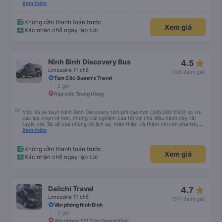
giờ hẹn một chút, nhưng anh ấy đã ngay lập tức xin lỗi vì tình trạng tắc
Xem thêm
đường giờ cao điểm ở Hà Nội nên tôi rất thông cảm với anh ấy. Anh ấy lái xe
an toàn và chúng tôi đã có một cuộc trò chuyện thoải mái về tình hình giao
thông ở Hà Nội và Ninh Bình. Cảm ơn xe buýt!
Không cần thanh toán trước
Xem giá
Xác nhận chỗ ngay lập tức
star_rate
Ninh Bình Discovery Bus
4.5
Limousine 11 chỗ
(128 đánh giá)
Tam Cốc Queen's Travel
2 giờ
Rạp xiếc Trung Ương
Mặc dù xe buýt Ninh Bình Discovery tính phí cao hơn (345.000 VND) so với
các lựa chọn rẻ hơn, nhưng trải nghiệm của tôi với nhà điều hành này rất
tuyệt vời. Tài xế của chúng tôi lịch sự, thân thiện và thậm chí còn pha trò, và
rõ ràng là anh ấy lái xe an toàn hơn so với những chiếc xe buýt limousine
Xem thêm
khác mà tôi thấy chạy quá tốc độ trên đường cao tốc. Chúng tôi đã trả
thêm 50.000 VND/người và được đưa đến khách sạn ở Tràng An. Tóm lại, tôi
không hề hối tiếc khi đặt xe với nhà điều hành này và sẽ lại sử dụng dịch vụ
Không cần thanh toán trước
Xem giá
của họ.
Xác nhận chỗ ngay lập tức
star_rate
Daiichi Travel
4.7
Limousine 11 chỗ
(511 đánh giá)
Văn phòng Ninh Bình
2 giờ
Văn phòng 172 Trần Quang Khải