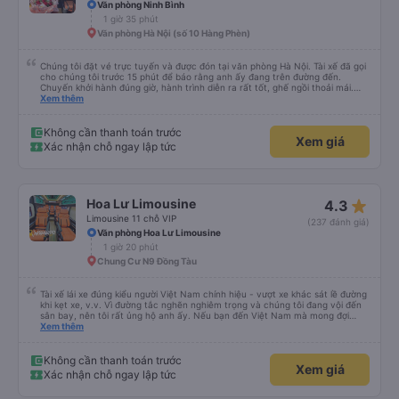
Văn phòng Ninh Bình
1 giờ 35 phút
Văn phòng Hà Nội (số 10 Hàng Phèn)
Chúng tôi đặt vé trực tuyến và được đón tại văn phòng Hà Nội. Tài xế đã gọi
cho chúng tôi trước 15 phút để báo rằng anh ấy đang trên đường đến.
Chuyến khởi hành đúng giờ, hành trình diễn ra rất tốt, ghế ngồi thoải mái.
Chúng tôi đã chọn trả khách ở Tam Cốc khi đặt xe trực tuyến, tài xế đã trả
Xem thêm
khách ở gần nơi lưu trú.
Không cần thanh toán trước
Xem giá
Xác nhận chỗ ngay lập tức
star_rate
Hoa Lư Limousine
4.3
Limousine 11 chỗ VIP
(237 đánh giá)
Văn phòng Hoa Lư Limousine
1 giờ 20 phút
Chung Cư N9 Đồng Tàu
Tài xế lái xe đúng kiểu người Việt Nam chính hiệu - vượt xe khác sát lề đường
khi kẹt xe, v.v. Vì đường tắc nghẽn nghiêm trọng và chúng tôi đang vội đến
sân bay, nên tôi rất ủng hộ anh ấy. Nếu bạn đến Việt Nam mà mong đợi
người ta lái xe như ở châu Âu, thì hãy đến nơi khác.
Xem thêm
Không cần thanh toán trước
Xem giá
Xác nhận chỗ ngay lập tức