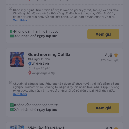
Chào mọi người. Nhân viên hỗ trợ là một cô gái tuyệt vời, lịch sự và chu đáo.
Chỉ riêng thái độ của cô ấy thôi cũng đủ để cho dịch vụ này điểm 5. Cô ấy
đã báo trước nửa ngày về giờ khởi hành. Cô ấy còn tư vấn cho tôi về mọi
vấn đề, kể cả những vấn đề không liên quan đến chuyến đi này. Tôi hỏi tôi có
Xem thêm
thể sử dụng dịch vụ taxi nào ở Hà Nội. Cô ấy gợi ý tôi nên đặt taxi; giá cũng
không chênh lệch nhiều so với giá tôi tìm thấy trên Grab. Xe buýt sạch sẽ,
thoải mái và có máy lạnh. Tài xế lái xe rất cẩn thận. Xe buýt hơi muộn một
Không cần thanh toán trước
Xem giá
chút, nhưng tôi có thể thấy anh ấy đã đợi khách du lịch từ một khách sạn
Xác nhận chỗ ngay lập tức
gần nhà tôi khá lâu.
star_rate
Good morning Cát Bà
4.6
Ghế ngồi 11 chỗ
(175 đánh giá)
VP Ninh Bình
2 giờ 30 phút
Văn phòng Hà Nội
Chuyến đi bằng xe buýt/tàu cao tốc được tổ chức tuyệt vời. Rất đáng để trải
nghiệm. Tối hôm trước, chúng tôi nhận được tin nhắn trên WhatsApp từ công
ty xe buýt, điều này rất tuyệt vì chúng tôi có số điện thoại. Phải thay đổi
điểm đón vì trời mưa như trút nước, nhưng họ rất thông cảm. Anh chàng lái
Xem thêm
xe đảm bảo chúng tôi đã lên xe, anh ấy nói tiếng Anh. Anh ấy cung cấp tất
cả thông tin trước bằng tiếng Việt rồi sau đó bằng tiếng Anh. Chúng tôi đi từ
Cát Bà đến Hà Nội, phải xuống xe buýt, lên tàu cao tốc rồi lại lên một xe
Không cần thanh toán trước
Xem giá
buýt khác. Được tổ chức tốt, giao tiếp tuyệt vời, chuyến đi tuyệt vời.
Xác nhận chỗ ngay lập tức
star_rate
Việt Lào (Đà Nẵng)
4.7