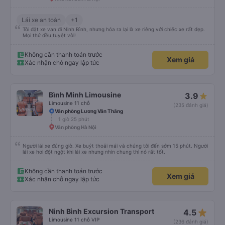
Lái xe an toàn
+1
Tôi đặt xe van đi Ninh Bình, nhưng hóa ra lại là xe riêng với chiếc xe rất đẹp.
Mọi thứ đều tuyệt vời!
Không cần thanh toán trước
Xem giá
Xác nhận chỗ ngay lập tức
Bình Minh Limousine
3.9
Limousine 11 chỗ
(235 đánh giá)
Văn phòng Lương Văn Thăng
1 giờ 25 phút
Văn phòng Hà Nội
Người lái xe đúng giờ. Xe buýt thoải mái và chúng tôi đến sớm 15 phút. Người
lái xe hơi đột ngột khi lái xe nhưng nhìn chung thì nó rất tốt.
Không cần thanh toán trước
Xem giá
Xác nhận chỗ ngay lập tức
star_rate
Ninh Bình Excursion Transport
4.5
Limousine 11 chỗ VIP
(236 đánh giá)