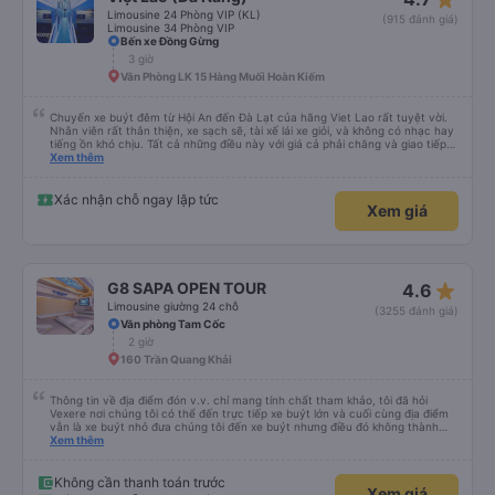
Limousine 24 Phòng VIP (KL)
(915 đánh giá)
Limousine 34 Phòng VIP
Bến xe Đồng Gừng
3 giờ
Văn Phòng LK 15 Hàng Muối Hoàn Kiếm
Chuyến xe buýt đêm từ Hội An đến Đà Lạt của hãng Viet Lao rất tuyệt vời.
Nhân viên rất thân thiện, xe sạch sẽ, tài xế lái xe giỏi, và không có nhạc hay
tiếng ồn khó chịu. Tất cả những điều này với giá cả phải chăng và giao tiếp
bằng tiếng Anh rất suôn sẻ, vì vậy tôi rất khuyên bạn nên chọn hãng này.
Xem thêm
Đối với người đi lần đầu: không có nhà vệ sinh, nhưng có ba điểm dừng cách
nhau khoảng hai tiếng (bạn sẽ được thông báo trước bằng thông báo). Bạn
không được ăn trên xe, nhưng có nhà hàng và quán ăn nhẹ ở một số điểm
Xác nhận chỗ ngay lập tức
Xem giá
dừng. Bạn phải cởi giày và đi chân trần. Tại các điểm dừng, dép nhựa được
cung cấp khi bạn xuống xe; bạn phải trả lại chúng vào thùng trước khi lên xe
lại. Một chai nước nhỏ, một chiếc chăn và một chiếc gối được cung cấp. Có
cổng USB. Tôi không thể kết nối Wi-Fi, nhưng đó có thể là lỗi của tôi. Đối với
những người thừa cân hoặc rất cao, tôi khuyên bạn nên chọn xe buýt có ít
chỗ ngồi hơn (có khoảng 35 chỗ, và tôi không thừa cân, nhưng vẫn hơi
star_rate
G8 SAPA OPEN TOUR
4.6
chật). Tôi khuyên bạn nên chọn chỗ ngồi phía dưới và giữa.
Limousine giường 24 chỗ
(3255 đánh giá)
Văn phòng Tam Cốc
2 giờ
160 Trần Quang Khải
Thông tin về địa điểm đón v.v. chỉ mang tính chất tham khảo, tôi đã hỏi
Vexere nơi chúng tôi có thể đến trực tiếp xe buýt lớn và cuối cùng địa điểm
vẫn là xe buýt nhỏ đưa chúng tôi đến xe buýt nhưng điều đó không thành
vấn đề. Chúng tôi khởi hành đúng giờ từ Hà Nội nhưng đã nghỉ rất lâu ở sân
Xem thêm
bay để đợi một số hành khách tôi đoán vậy và chỉ đến Sa Pa muộn 30 phút
nên rất tốt. Không có WC trên xe buýt nên hãy cân nhắc nhưng bạn sẽ nghỉ
30 phút hai lần ở khu vực đường cao tốc (3 nghìn đồng để sử dụng phòng
Không cần thanh toán trước
Xem giá
tắm và chúng rất sạch sẽ) và cũng có thể mua rất nhiều đồ ăn nhẹ và thức