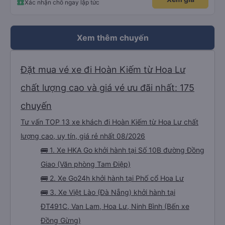
Xác nhận chỗ ngay lập tức
ăn khác nhau. Ghế ngồi rất thoải mái! Hãy nhớ rằng đôi khi chất lượng đường
không được tốt nên có thể rất rung lắc. Chúng tôi đã đặt 2 ghế trên cùng ở
phía sau cùng của xe buýt và bạn có thể cảm thấy xe buýt rung rất nhiều,
những ghế dưới ngay trước những ghế này thoải mái hơn nhiều và chúng tôi
có thể sử dụng chúng vì chúng trống. Nhìn chung là một hành trình rất tốt :)
Xem thêm chuyến
Đặt mua vé xe đi Hoàn Kiếm từ Hoa Lư
chất lượng cao và giá vé ưu đãi nhất: 175
chuyến
Tư vấn TOP 13 xe khách đi Hoàn Kiếm từ Hoa Lư chất
lượng cao, uy tín, giá rẻ nhất 08/2026
🚌 1. Xe HKA Go khởi hành tại Số 10B đường Đồng
Giao (Văn phòng Tam Điệp)
🚌 2. Xe Go24h khởi hành tại Phố cổ Hoa Lư
🚌 3. Xe Việt Lào (Đà Nẵng) khởi hành tại
ĐT491C, Van Lam, Hoa Lư, Ninh Bình (Bến xe
Đồng Gừng)