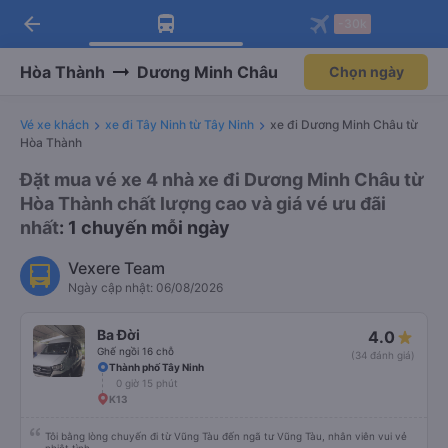
arrow_back
Tải app Vexere ngay!
Tải app Vexere
-30k
Mở app
Mở app
Nhận ưu đãi thành viên độc
-30k/ghế khi đặt vé máy bay qua
quyền
app
Hòa Thành
Dương Minh Châu
Chọn ngày
Vé xe khách
xe đi Tây Ninh từ Tây Ninh
xe đi Dương Minh Châu từ
Hòa Thành
Đặt mua vé xe 4 nhà xe đi Dương Minh Châu từ
Hòa Thành chất lượng cao và giá vé ưu đãi
nhất
: 1 chuyến mỗi ngày
Vexere Team
Ngày cập nhật: 06/08/2026
Ba Đời
4.0
Ghế ngồi 16 chỗ
(34 đánh giá)
Thành phố Tây Ninh
0 giờ 15 phút
K13
Tôi bằng lòng chuyến đi từ Vũng Tàu đến ngã tư Vũng Tàu, nhân viên vui vẻ