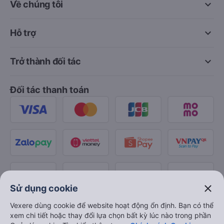
keyboard_arrow_down
Về chúng tôi
keyboard_arrow_down
Hỗ trợ
keyboard_arrow_down
Trở thành đối tác
Đối tác thanh toán
close
Sử dụng cookie
Vexere dùng cookie để website hoạt động ổn định. Bạn có thể
xem chi tiết hoặc thay đổi lựa chọn bất kỳ lúc nào trong phần