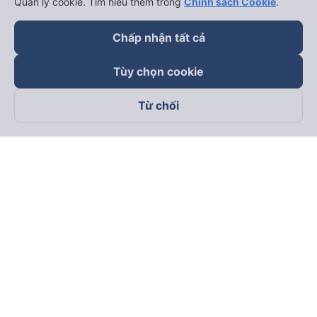
Quản lý cookie. Tìm hiểu thêm trong
Chính sách Cookie
.
Chấp nhận tất cả
Tùy chọn cookie
Từ chối
Theo dõi chúng tôi trên
Facebook
Tiktok
Youtube
Công ty TNHH Thương Mại Dịch Vụ Vexere
Địa chỉ đăng ký kinh doanh: 8C Chữ Đồng Tử, Phường Tân
Sơn Nhất, TP. Hồ Chí Minh, Việt Nam
Địa chỉ
:
Lầu 2, toà nhà H3 Circo Hoàng Diệu, 384 Hoàng Diệu,
Phường Khánh Hội, TP Hồ Chí Minh, Việt Nam
Tầng 3, toà nhà 101 Láng Hạ, 101 Láng Hạ, Phường Láng, TP.
Hà Nội, Việt Nam
Giấy chứng nhận ĐKKD số 0315133726 do Sở KH và ĐT TP.