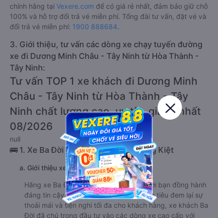
chính hãng tại
Vexere.com
để có giá rẻ nhất, đảm bảo giữ chỗ
100% và hỗ trợ đổi trả vé miễn phí. Tổng đài tư vấn, đặt vé và
đổi trả vé miễn phí:
1900 888684
.
3. Giới thiệu, tư vấn các dòng xe chạy tuyến đường
xe đi Dương Minh Châu - Tây Ninh từ Hòa Thành -
Tây Ninh:
Tư vấn TOP 1 xe khách đi Dương Minh
Châu - Tây Ninh từ Hòa Thành - Tây
Ninh chất lượng cao, uy tín, giá rẻ nhất
08/2026
null
🚌 1. Xe Ba Đời khởi hành tại Lý Thường Kiệt
a. Giới thiệu xe Ba Đời
Hãng xe Ba Đời là một trong những người bạn đồng hành
đáng tin cậy với nhiều du khách. Với mục tiêu đem lại sự
thoải mái và tiện nghi tối đa cho khách hàng, xe khách Ba
Đời đã chú trọng đầu tư vào các dòng xe cao cấp với