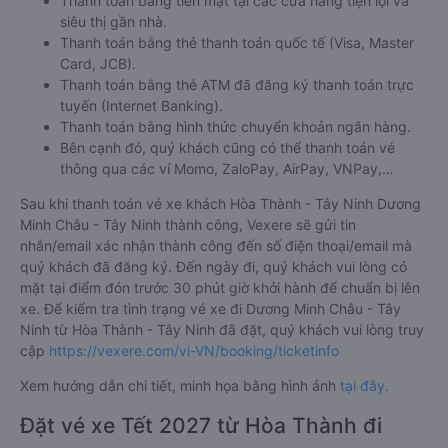
Thanh toán bằng tiền mặt tại các cửa hàng tiện lợi và
siêu thị gần nhà.
Thanh toán bằng thẻ thanh toán quốc tế (Visa, Master
Card, JCB).
Thanh toán bằng thẻ ATM đã đăng ký thanh toán trực
tuyến (Internet Banking).
Thanh toán bằng hình thức chuyển khoản ngân hàng.
Bên cạnh đó, quý khách cũng có thể thanh toán vé
thông qua các ví Momo, ZaloPay, AirPay, VNPay,…
Sau khi thanh toán vé xe khách Hòa Thành - Tây Ninh Dương
Minh Châu - Tây Ninh thành công, Vexere sẽ gửi tin
nhắn/email xác nhận thành công đến số điện thoại/email mà
quý khách đã đăng ký. Đến ngày đi, quý khách vui lòng có
mặt tại điểm đón trước 30 phút giờ khởi hành để chuẩn bị lên
xe. Để kiểm tra tình trạng vé xe đi Dương Minh Châu - Tây
Ninh từ Hòa Thành - Tây Ninh đã đặt, quý khách vui lòng truy
cập
https://vexere.com/vi-VN/booking/ticketinfo
Xem hướng dẫn chi tiết, minh họa bằng hình ảnh
tại đây.
Đặt vé xe Tết 2027 từ Hòa Thành đi