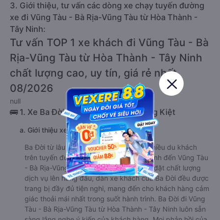
3. Giới thiệu, tư vấn các dòng xe chạy tuyến đường
xe đi Vũng Tàu - Bà Rịa-Vũng Tàu từ Hòa Thành -
Tây Ninh:
Tư vấn TOP 1 xe khách đi Vũng Tàu - Bà
Rịa-Vũng Tàu từ Hòa Thành - Tây Ninh
chất lượng cao, uy tín, giá rẻ nhất
08/2026
null
🚌 1. Xe Ba Đời khởi hành tại Lý Thường Kiệt
a. Giới thiệu xe Ba Đời
Ba Đời từ lâu đã gây ấn tượng với khá nhiều du khách
trên tuyến đường từ Hòa Thành - Tây Ninh đến Vũng Tàu
- Bà Rịa-Vũng Tàu. Là một hãng xe luôn đặt chất lượng
dịch vụ lên hàng đầu, dàn xe khách của Ba Đời đều được
trang bị đầy đủ tiện nghi, mang đến cho khách hàng cảm
giác thoải mái nhất trong suốt hành trình. Ba Đời đi Vũng
Tàu - Bà Rịa-Vũng Tàu từ Hòa Thành - Tây Ninh luôn sẵn
sàng lắng nghe ý kiến của khách hàng. Mọi phản hồi của