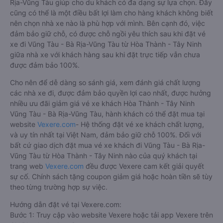
Rịa-Vũng Tàu giúp cho du khách có đa dạng sự lựa chọn. Đây
cũng có thể là một điều bất lợi làm cho hàng khách không biết
nên chọn nhà xe nào là phù hợp với mình. Bên cạnh đó, việc
đảm bảo giữ chỗ, có được chỗ ngồi yêu thích sau khi đặt vé
xe đi Vũng Tàu - Bà Rịa-Vũng Tàu từ Hòa Thành - Tây Ninh
giữa nhà xe với khách hàng sau khi đặt trực tiếp vẫn chưa
được đảm bảo 100%.
Cho nên để dễ dàng so sánh giá, xem đánh giá chất lượng
các nhà xe đi, được đảm bảo quyền lợi cao nhất, được hưởng
nhiều ưu đãi giảm giá vé xe khách Hòa Thành - Tây Ninh
Vũng Tàu - Bà Rịa-Vũng Tàu, hành khách có thể đặt mua tại
website
Vexere.com
- Hệ thống đặt vé xe khách chất lượng,
và uy tín nhất tại Việt Nam, đảm bảo giữ chỗ 100%. Đối với
bất cứ giao dịch đặt mua vé xe khách đi Vũng Tàu - Bà Rịa-
Vũng Tàu từ Hòa Thành - Tây Ninh nào của quý khách tại
trang web
Vexere.com
đều được Vexere cam kết giải quyết
sự cố. Chính sách tặng coupon giảm giá hoặc hoàn tiền sẽ tùy
theo từng trường hợp sự việc.
Hướng dẫn đặt vé tại Vexere.com:
Bước 1: Truy cập vào website Vexere hoặc tải app Vexere trên