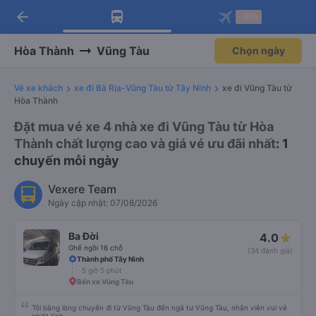
arrow_back
Tải app Vexere ngay!
Tải app Vexere
-30k
Mở app
Mở app
Nhận ưu đãi thành viên độc
-30k/ghế khi đặt vé máy bay qua
quyền
app
Hòa Thành
Vũng Tàu
Chọn ngày
Vé xe khách
xe đi Bà Rịa-Vũng Tàu từ Tây Ninh
xe đi Vũng Tàu từ
Hòa Thành
Đặt mua vé xe 4 nhà xe đi Vũng Tàu từ Hòa
Thành chất lượng cao và giá vé ưu đãi nhất
: 1
chuyến mỗi ngày
Vexere Team
Ngày cập nhật: 07/08/2026
Ba Đời
4.0
Ghế ngồi 16 chỗ
(34 đánh giá)
Thành phố Tây Ninh
5 giờ 5 phút
Bến xe Vũng Tàu
Tôi bằng lòng chuyến đi từ Vũng Tàu đến ngã tư Vũng Tàu, nhân viên vui vẻ