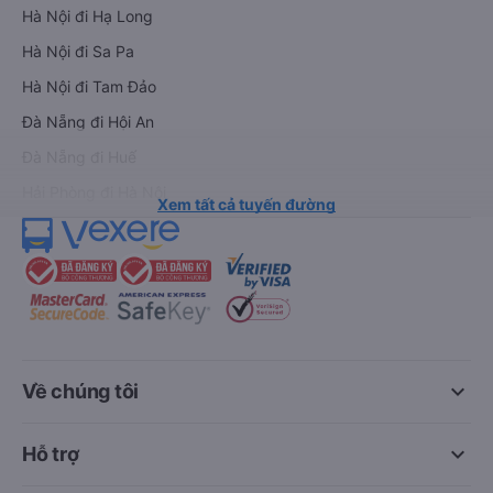
Hà Nội đi Hạ Long
Hà Nội đi Sa Pa
Hà Nội đi Tam Đảo
Đà Nẵng đi Hội An
Đà Nẵng đi Huế
Hải Phòng đi Hà Nội
Xem tất cả tuyến đường
keyboard_arrow_down
Về chúng tôi
keyboard_arrow_down
Hỗ trợ