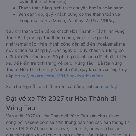
tuyến (Internet Banking).
Thanh toán bằng hình thức chuyển khoản ngân hàng.
Bên cạnh đó, quý khách cũng có thể thanh toán vé
thông qua các ví Momo, ZaloPay, AirPay, VNPay,…
Sau khi thanh toán vé xe khách Hòa Thành - Tây Ninh Vũng
Tàu - Bà Rịa-Vũng Tàu thành công, Vexere sẽ gửi tin
nhắn/email xác nhận thành công đến số điện thoại/email mà
quý khách đã đăng ký. Đến ngày đi, quý khách vui lòng có
mặt tại điểm đón trước 30 phút giờ khởi hành để chuẩn bị lên
xe. Để kiểm tra tình trạng vé xe đi Vũng Tàu - Bà Rịa-Vũng
Tàu từ Hòa Thành - Tây Ninh đã đặt, quý khách vui lòng truy
cập
https://vexere.com/vi-VN/booking/ticketinfo
Xem hướng dẫn chi tiết, minh họa bằng hình ảnh
tại đây.
Đặt vé xe Tết 2027 từ Hòa Thành đi
Vũng Tàu
Vé xe tết 2027 từ Hòa Thành đi Vũng Tàu vẫn chưa được
công bố. Vexere.com sẽ sớm thông báo cho các bạn thông tin
vé xe Tết 2027 bao gồm giá vé, lịch trình, ngày giờ bán vé
của các hãng xe khách đi tuyến đường Hòa Thành - Vũng Tàu