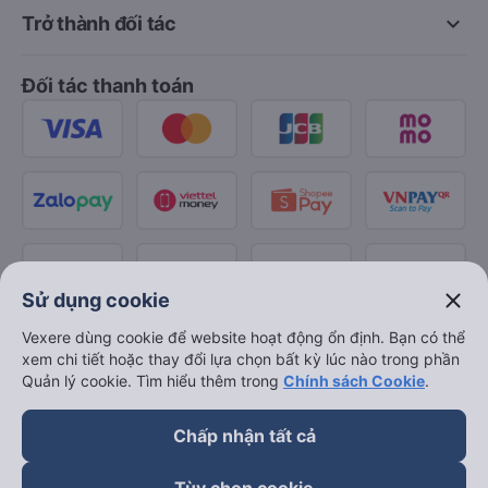
keyboard_arrow_down
Trở thành đối tác
Đối tác thanh toán
close
Sử dụng cookie
Vexere dùng cookie để website hoạt động ổn định. Bạn có thể
xem chi tiết hoặc thay đổi lựa chọn bất kỳ lúc nào trong phần
Quản lý cookie. Tìm hiểu thêm trong
Chính sách Cookie
.
Chấp nhận tất cả