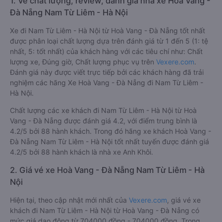
1. Về chất lượng, review, đánh giá nhà xe Hoà Vang -
Đà Nẵng Nam Từ Liêm - Hà Nội
Xe đi Nam Từ Liêm - Hà Nội từ Hoà Vang - Đà Nẵng tốt nhất
được phân loại chất lượng dựa trên đánh giá từ 1 đến 5 (1: tệ
nhất, 5: tốt nhất) của khách hàng với các tiêu chí như: Chất
lượng xe, Đúng giờ, Chất lượng phục vụ trên
Vexere.com
.
Đánh giá này được viết trực tiếp bởi các khách hàng đã trải
nghiệm các hãng Xe Hoà Vang - Đà Nẵng đi Nam Từ Liêm -
Hà Nội.
Chất lượng các xe khách đi Nam Từ Liêm - Hà Nội từ Hoà
Vang - Đà Nẵng được đánh giá 4.2, với điểm trung bình là
4.2/5 bởi 88 hành khách. Trong đó hãng xe khách Hoà Vang -
Đà Nẵng Nam Từ Liêm - Hà Nội tốt nhất tuyến được đánh giá
4.2/5 bởi 88 hành khách là nhà xe Anh Khôi.
2. Giá vé xe Hoà Vang - Đà Nẵng Nam Từ Liêm - Hà
Nội
Hiện tại, theo cập nhật mới nhất của
Vexere.com
, giá vé xe
khách đi Nam Từ Liêm - Hà Nội từ Hoà Vang - Đà Nẵng có
mức giá dao động từ 704000 đồng - 704000 đồng. Trong