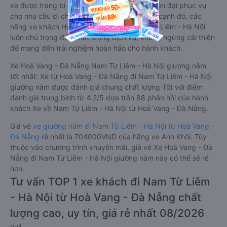
xe được trang bị đầy đủ các trang thiết bị hiện đại phục vụ
cho nhu cầu di chuyển của hành khách. Bên cạnh đó, các
hãng xe khách Hoà Vang - Đà Nẵng Nam Từ Liêm - Hà Nội
luôn chú trọng đến chất lượng dịch vụ, không ngừng cải thiện
để mang đến trải nghiệm hoàn hảo cho hành khách.
Xe Hoà Vang - Đà Nẵng Nam Từ Liêm - Hà Nội giường nằm
tốt nhất: Xe từ Hoà Vang - Đà Nẵng đi Nam Từ Liêm - Hà Nội
giường nằm được đánh giá chung chất lượng Tốt với điểm
đánh giá trung bình từ 4.2/5 dựa trên 88 phản hồi của hành
khách Xe về Nam Từ Liêm - Hà Nội từ Hoà Vang - Đà Nẵng.
Giá vé
xe giường nằm đi Nam Từ Liêm - Hà Nội từ Hoà Vang -
Đà Nẵng
rẻ nhất là 704000VND của hãng xe Anh Khôi. Tùy
thuộc vào chương trình khuyến mãi, giá vé Xe Hoà Vang - Đà
Nẵng đi Nam Từ Liêm - Hà Nội giường nằm này có thể sẽ rẻ
hơn.
Tư vấn TOP 1 xe khách đi Nam Từ Liêm
- Hà Nội từ Hoà Vang - Đà Nẵng chất
lượng cao, uy tín, giá rẻ nhất 08/2026
null