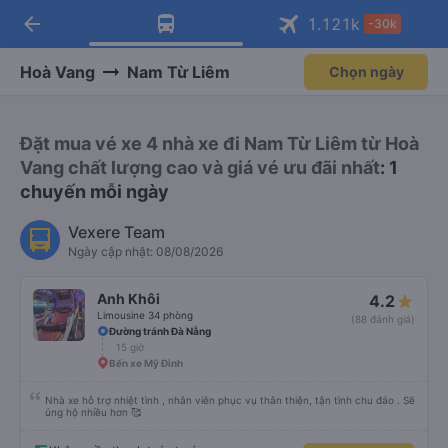
arrow_back
Tải app Vexere ngay!
Tải app Vexere
1.121
k
-30k
Mở app
Mở app
Nhận ưu đãi thành viên độc
-30k/ghế khi đặt vé máy bay qua
quyền
app
Hoà Vang
Nam Từ Liêm
Chọn ngày
Đặt mua vé xe 4 nhà xe đi Nam Từ Liêm từ Hoà
Vang chất lượng cao và giá vé ưu đãi nhất
: 1
chuyến mỗi ngày
Vexere Team
Ngày cập nhật: 08/08/2026
Anh Khôi
4.2
Limousine 34 phòng
(88 đánh giá)
Đường tránh Đà Nẵng
15 giờ
Bến xe Mỹ Đình
Nhà xe hỗ trợ nhiệt tình , nhân viên phục vụ thân thiện, tận tình chu đáo . Sẽ
ủng hộ nhiều hơn 🥰