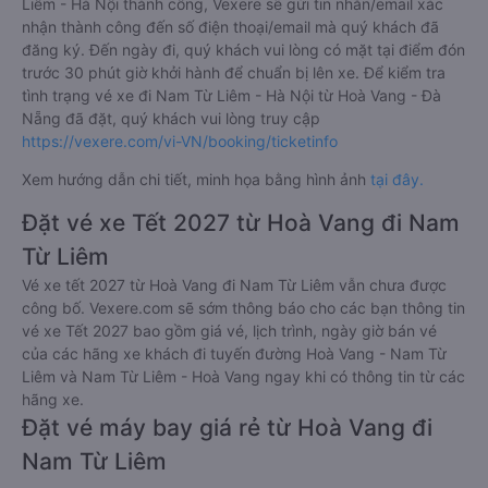
Liêm - Hà Nội thành công, Vexere sẽ gửi tin nhắn/email xác
nhận thành công đến số điện thoại/email mà quý khách đã
đăng ký. Đến ngày đi, quý khách vui lòng có mặt tại điểm đón
trước 30 phút giờ khởi hành để chuẩn bị lên xe. Để kiểm tra
tình trạng vé xe đi Nam Từ Liêm - Hà Nội từ Hoà Vang - Đà
Nẵng đã đặt, quý khách vui lòng truy cập
https://vexere.com/vi-VN/booking/ticketinfo
Xem hướng dẫn chi tiết, minh họa bằng hình ảnh
tại đây.
Đặt vé xe Tết 2027 từ Hoà Vang đi Nam
Từ Liêm
Vé xe tết 2027 từ Hoà Vang đi Nam Từ Liêm vẫn chưa được
công bố. Vexere.com sẽ sớm thông báo cho các bạn thông tin
vé xe Tết 2027 bao gồm giá vé, lịch trình, ngày giờ bán vé
của các hãng xe khách đi tuyến đường Hoà Vang - Nam Từ
Liêm và Nam Từ Liêm - Hoà Vang ngay khi có thông tin từ các
hãng xe.
Đặt vé máy bay giá rẻ từ Hoà Vang đi
Nam Từ Liêm