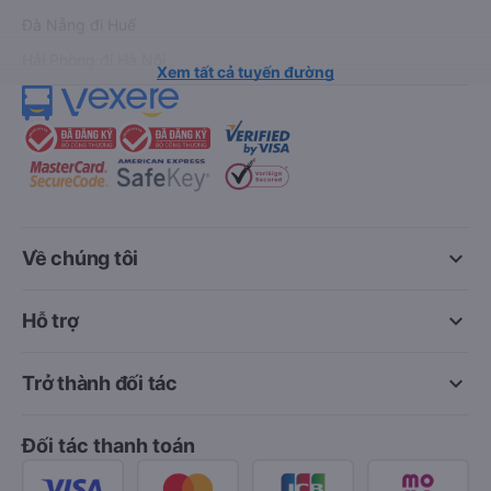
Đà Nẵng đi Huế
Hải Phòng đi Hà Nội
Xem tất cả tuyến đường
keyboard_arrow_down
Về chúng tôi
keyboard_arrow_down
Hỗ trợ
keyboard_arrow_down
Trở thành đối tác
Đối tác thanh toán