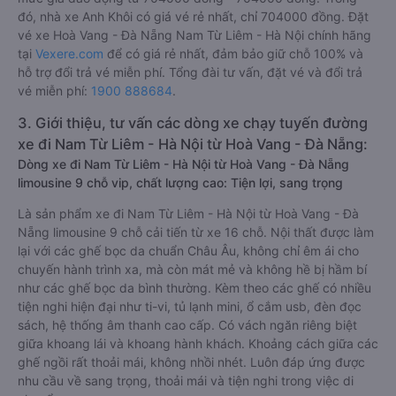
đó, nhà xe Anh Khôi có giá vé rẻ nhất, chỉ 704000 đồng. Đặt
vé xe Hoà Vang - Đà Nẵng Nam Từ Liêm - Hà Nội chính hãng
tại
Vexere.com
để có giá rẻ nhất, đảm bảo giữ chỗ 100% và
hỗ trợ đổi trả vé miễn phí. Tổng đài tư vấn, đặt vé và đổi trả
vé miễn phí:
1900 888684
.
3. Giới thiệu, tư vấn các dòng xe chạy tuyến đường
xe đi Nam Từ Liêm - Hà Nội từ Hoà Vang - Đà Nẵng:
Dòng xe đi Nam Từ Liêm - Hà Nội từ Hoà Vang - Đà Nẵng
limousine 9 chỗ vip, chất lượng cao: Tiện lợi, sang trọng
Là sản phẩm xe đi Nam Từ Liêm - Hà Nội từ Hoà Vang - Đà
Nẵng limousine 9 chỗ cải tiến từ xe 16 chỗ. Nội thất được làm
lại với các ghế bọc da chuẩn Châu Âu, không chỉ êm ái cho
chuyến hành trình xa, mà còn mát mẻ và không hề bị hầm bí
như các ghế bọc da bình thường. Kèm theo các ghế có nhiều
tiện nghi hiện đại như ti-vi, tủ lạnh mini, ổ cắm usb, đèn đọc
sách, hệ thống âm thanh cao cấp. Có vách ngăn riêng biệt
giữa khoang lái và khoang hành khách. Khoảng cách giữa các
ghế ngồi rất thoải mái, không nhồi nhét. Luôn đáp ứng được
nhu cầu về sang trọng, thoải mái và tiện nghi trong việc di