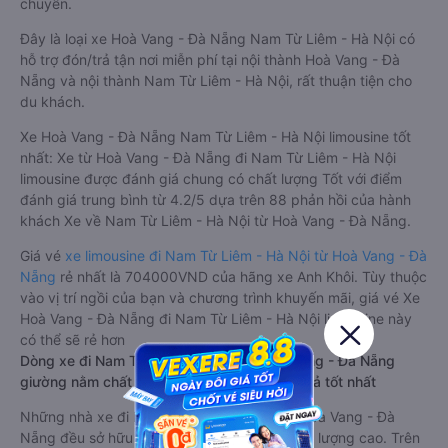
chuyển.
Đây là loại xe Hoà Vang - Đà Nẵng Nam Từ Liêm - Hà Nội có
hỗ trợ đón/trả tận nơi miễn phí tại nội thành Hoà Vang - Đà
Nẵng và nội thành Nam Từ Liêm - Hà Nội, rất thuận tiện cho
du khách.
Xe Hoà Vang - Đà Nẵng Nam Từ Liêm - Hà Nội limousine tốt
nhất: Xe từ Hoà Vang - Đà Nẵng đi Nam Từ Liêm - Hà Nội
limousine được đánh giá chung có chất lượng Tốt với điểm
đánh giá trung bình từ 4.2/5 dựa trên 88 phản hồi của hành
khách Xe về Nam Từ Liêm - Hà Nội từ Hoà Vang - Đà Nẵng.
Giá vé
xe limousine đi Nam Từ Liêm - Hà Nội từ Hoà Vang - Đà
Nẵng
rẻ nhất là 704000VND của hãng xe Anh Khôi. Tùy thuộc
vào vị trí ngồi của bạn và chương trình khuyến mãi, giá vé Xe
Hoà Vang - Đà Nẵng đi Nam Từ Liêm - Hà Nội limousine này
có thể sẽ rẻ hơn
Dòng xe đi Nam Từ Liêm - Hà Nội từ Hoà Vang - Đà Nẵng
giường nằm chất lượng cao: Thoải mái, giá cả tốt nhất
Những nhà xe đi Nam Từ Liêm - Hà Nội từ Hoà Vang - Đà
Nẵng đều sở hữu những xe giường nằm chất lượng cao. Trên