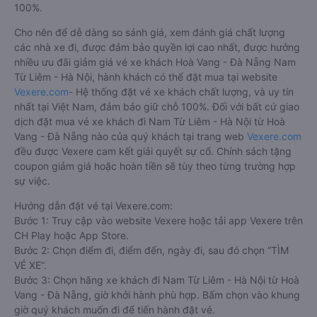
100%.
Cho nên để dễ dàng so sánh giá, xem đánh giá chất lượng
các nhà xe đi, được đảm bảo quyền lợi cao nhất, được hưởng
nhiều ưu đãi giảm giá vé xe khách Hoà Vang - Đà Nẵng Nam
Từ Liêm - Hà Nội, hành khách có thể đặt mua tại website
Vexere.com
- Hệ thống đặt vé xe khách chất lượng, và uy tín
nhất tại Việt Nam, đảm bảo giữ chỗ 100%. Đối với bất cứ giao
dịch đặt mua vé xe khách đi Nam Từ Liêm - Hà Nội từ Hoà
Vang - Đà Nẵng nào của quý khách tại trang web
Vexere.com
đều được Vexere cam kết giải quyết sự cố. Chính sách tặng
coupon giảm giá hoặc hoàn tiền sẽ tùy theo từng trường hợp
sự việc.
Hướng dẫn đặt vé tại Vexere.com:
Bước 1: Truy cập vào website Vexere hoặc tải app Vexere trên
CH Play hoặc App Store.
Bước 2: Chọn điểm đi, điểm đến, ngày đi, sau đó chọn “TÌM
VÉ XE”.
Bước 3: Chọn hãng xe khách đi Nam Từ Liêm - Hà Nội từ Hoà
Vang - Đà Nẵng, giờ khởi hành phù hợp. Bấm chọn vào khung
giờ quý khách muốn đi để tiến hành đặt vé.