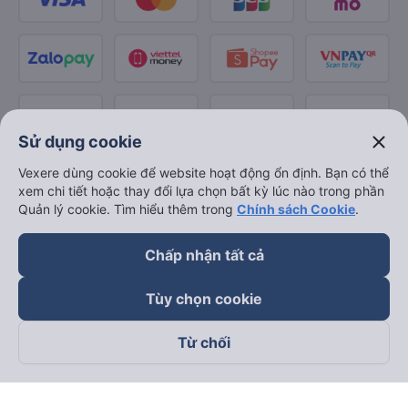
close
Sử dụng cookie
Vexere dùng cookie để website hoạt động ổn định. Bạn có thể
xem chi tiết hoặc thay đổi lựa chọn bất kỳ lúc nào trong phần
Quản lý cookie. Tìm hiểu thêm trong
Chính sách Cookie
.
Chấp nhận tất cả
Tùy chọn cookie
Từ chối
Theo dõi chúng tôi trên
Facebook
Tiktok
Youtube