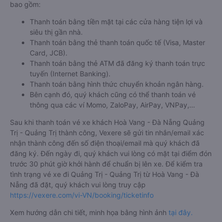
bao gồm:
Thanh toán bằng tiền mặt tại các cửa hàng tiện lợi và
siêu thị gần nhà.
Thanh toán bằng thẻ thanh toán quốc tế (Visa, Master
Card, JCB).
Thanh toán bằng thẻ ATM đã đăng ký thanh toán trực
tuyến (Internet Banking).
Thanh toán bằng hình thức chuyển khoản ngân hàng.
Bên cạnh đó, quý khách cũng có thể thanh toán vé
thông qua các ví Momo, ZaloPay, AirPay, VNPay,…
Sau khi thanh toán vé xe khách Hoà Vang - Đà Nẵng Quảng
Trị - Quảng Trị thành công, Vexere sẽ gửi tin nhắn/email xác
nhận thành công đến số điện thoại/email mà quý khách đã
đăng ký. Đến ngày đi, quý khách vui lòng có mặt tại điểm đón
trước 30 phút giờ khởi hành để chuẩn bị lên xe. Để kiểm tra
tình trạng vé xe đi Quảng Trị - Quảng Trị từ Hoà Vang - Đà
Nẵng đã đặt, quý khách vui lòng truy cập
https://vexere.com/vi-VN/booking/ticketinfo
Xem hướng dẫn chi tiết, minh họa bằng hình ảnh
tại đây.