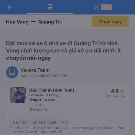
arrow_back
Tải app Vexere ngay!
Tải app Vexere
-30k
Mở app
Mở app
Nhận ưu đãi thành viên độc
-30k/ghế khi đặt vé máy bay qua
quyền
app
Hoà Vang
Quảng Trị
Chọn ngày
Đặt mua vé xe 6 nhà xe đi Quảng Trị từ Hoà
Vang chất lượng cao và giá vé ưu đãi nhất
: 3
chuyến mỗi ngày
Vexere Team
Ngày cập nhật: 07/08/2026
Đức Thành (Kon Tum)
4.8
Limousine 34 Phòng
(80 đánh giá)
Ngã 3 Túy Loan
2 giờ
Quảng Trị
Sạch sẽ
Lái xe an toàn
+3
Dịch vụ tốt - lái phụ xe niềm nở vui vẻ - nhà xe cần giữ được niềm tin - cảm
ơn với trải nghiệm qua chuyến đi!