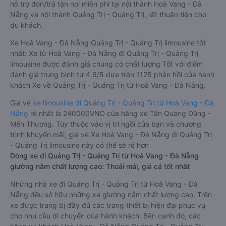
hỗ trợ đón/trả tận nơi miễn phí tại nội thành Hoà Vang - Đà
Nẵng và nội thành Quảng Trị - Quảng Trị, rất thuận tiện cho
du khách.
Xe Hoà Vang - Đà Nẵng Quảng Trị - Quảng Trị limousine tốt
nhất: Xe từ Hoà Vang - Đà Nẵng đi Quảng Trị - Quảng Trị
limousine được đánh giá chung có chất lượng Tốt với điểm
đánh giá trung bình từ 4.6/5 dựa trên 1125 phản hồi của hành
khách Xe về Quảng Trị - Quảng Trị từ Hoà Vang - Đà Nẵng.
Giá vé
xe limousine đi Quảng Trị - Quảng Trị từ Hoà Vang - Đà
Nẵng
rẻ nhất là 240000VND của hãng xe Tân Quang Dũng -
Mến Thương. Tùy thuộc vào vị trí ngồi của bạn và chương
trình khuyến mãi, giá vé Xe Hoà Vang - Đà Nẵng đi Quảng Trị
- Quảng Trị limousine này có thể sẽ rẻ hơn
Dòng xe đi Quảng Trị - Quảng Trị từ Hoà Vang - Đà Nẵng
giường nằm chất lượng cao: Thoải mái, giá cả tốt nhất
Những nhà xe đi Quảng Trị - Quảng Trị từ Hoà Vang - Đà
Nẵng đều sở hữu những xe giường nằm chất lượng cao. Trên
xe được trang bị đầy đủ các trang thiết bị hiện đại phục vụ
cho nhu cầu di chuyển của hành khách. Bên cạnh đó, các