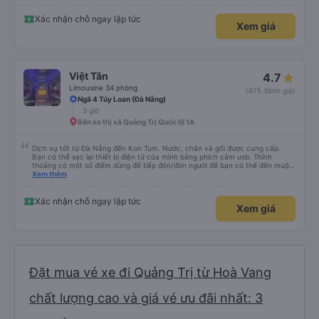
Xác nhận chỗ ngay lập tức
Xem giá
Việt Tân
4.7
Limousine 34 phòng
(675 đánh giá)
Ngã 4 Túy Loan (Đà Nẵng)
3 giờ
Bến xe thị xã Quảng Trị Quốc lộ 1A
Dịch vụ tốt từ Đà Nẵng đến Kon Tum. Nước, chăn và gối được cung cấp.
Bạn có thể sạc lại thiết bị điện tử của mình bằng phích cắm usb. Thỉnh
thoảng có một số điểm dừng để tiếp đón/đón người để bạn có thể đến muộn
hơn một chút so với mô tả. (Lưu ý: chúng tôi hiểu và nói được một chút
Xem thêm
tiếng Việt)
Xác nhận chỗ ngay lập tức
Xem giá
Đặt mua vé xe đi Quảng Trị từ Hoà Vang
chất lượng cao và giá vé ưu đãi nhất: 3