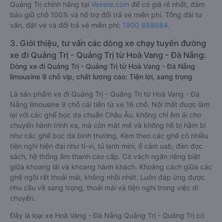
Quảng Trị chính hãng tại
Vexere.com
để có giá rẻ nhất, đảm
bảo giữ chỗ 100% và hỗ trợ đổi trả vé miễn phí. Tổng đài tư
vấn, đặt vé và đổi trả vé miễn phí:
1900 888684
.
3. Giới thiệu, tư vấn các dòng xe chạy tuyến đường
xe đi Quảng Trị - Quảng Trị từ Hoà Vang - Đà Nẵng:
Dòng xe đi Quảng Trị - Quảng Trị từ Hoà Vang - Đà Nẵng
limousine 9 chỗ vip, chất lượng cao: Tiện lợi, sang trọng
Là sản phẩm xe đi Quảng Trị - Quảng Trị từ Hoà Vang - Đà
Nẵng limousine 9 chỗ cải tiến từ xe 16 chỗ. Nội thất được làm
lại với các ghế bọc da chuẩn Châu Âu, không chỉ êm ái cho
chuyến hành trình xa, mà còn mát mẻ và không hề bị hầm bí
như các ghế bọc da bình thường. Kèm theo các ghế có nhiều
tiện nghi hiện đại như ti-vi, tủ lạnh mini, ổ cắm usb, đèn đọc
sách, hệ thống âm thanh cao cấp. Có vách ngăn riêng biệt
giữa khoang lái và khoang hành khách. Khoảng cách giữa các
ghế ngồi rất thoải mái, không nhồi nhét. Luôn đáp ứng được
nhu cầu về sang trọng, thoải mái và tiện nghi trong việc di
chuyển.
Đây là loại xe Hoà Vang - Đà Nẵng Quảng Trị - Quảng Trị có