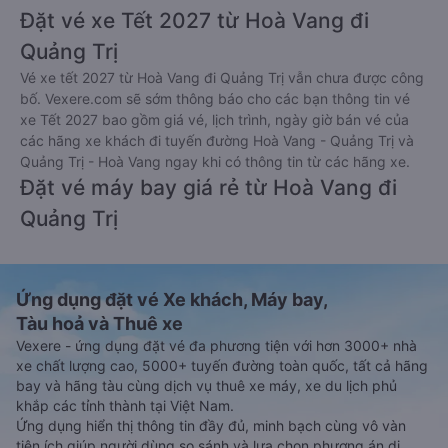
Đặt vé xe Tết 2027 từ Hoà Vang đi
Quảng Trị
Vé xe tết 2027 từ Hoà Vang đi Quảng Trị vẫn chưa được công
bố. Vexere.com sẽ sớm thông báo cho các bạn thông tin vé
xe Tết 2027 bao gồm giá vé, lịch trình, ngày giờ bán vé của
các hãng xe khách đi tuyến đường Hoà Vang - Quảng Trị và
Quảng Trị - Hoà Vang ngay khi có thông tin từ các hãng xe.
Đặt vé máy bay giá rẻ từ Hoà Vang đi
Quảng Trị
Ứng dụng đặt vé Xe khách, Máy bay,
Tàu hoả và Thuê xe
Vexere - ứng dụng đặt vé đa phương tiện với hơn 3000+ nhà
xe chất lượng cao, 5000+ tuyến đường toàn quốc, tất cả hãng
bay và hãng tàu cùng dịch vụ thuê xe máy, xe du lịch phủ
khắp các tỉnh thành tại Việt Nam.
Ứng dụng hiển thị thông tin đầy đủ, minh bạch cùng vô vàn
tiện ích giúp người dùng so sánh và lựa chọn phương án di