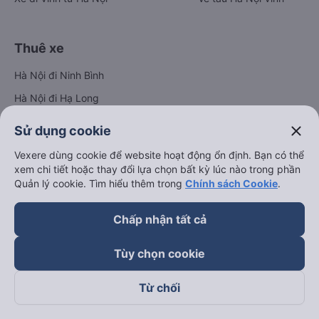
Thuê xe
Hà Nội đi Ninh Bình
Hà Nội đi Hạ Long
Hà Nội đi Sa Pa
close
Sử dụng cookie
Hà Nội đi Tam Đảo
Vexere dùng cookie để website hoạt động ổn định. Bạn có thể
Đà Nẵng đi Hội An
xem chi tiết hoặc thay đổi lựa chọn bất kỳ lúc nào trong phần
Quản lý cookie. Tìm hiểu thêm trong
Chính sách Cookie
.
Đà Nẵng đi Huế
Hải Phòng đi Hà Nội
Chấp nhận tất cả
Xem tất cả tuyến đường
Tùy chọn cookie
Từ chối