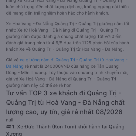
hãng xe khách Hoà Vang - Đà Nẵng Quảng Trị - Quảng Trị
luôn chú trọng đến chất lượng dịch vụ, không ngừng cải thiện
để mang đến trải nghiệm hoàn hảo cho hành khách.
Xe Hoà Vang - Đà Nẵng Quảng Trị - Quảng Trị giường nằm tốt
nhất: Xe từ Hoà Vang - Đà Nẵng đi Quảng Trị - Quảng Trị
giường nằm được đánh giá chung chất lượng Tốt với điểm
đánh giá trung bình từ 4.6/5 dựa trên 1125 phản hồi của hành
khách Xe về Quảng Trị - Quảng Trị từ Hoà Vang - Đà Nẵng.
Giá vé
xe giường nằm đi Quảng Trị - Quảng Trị từ Hoà Vang -
Đà Nẵng
rẻ nhất là 240000VND của hãng xe Tân Quang
Dũng - Mến Thương. Tùy thuộc vào chương trình khuyến mãi,
giá vé Xe Hoà Vang - Đà Nẵng đi Quảng Trị - Quảng Trị
giường nằm này có thể sẽ rẻ hơn.
Tư vấn TOP 3 xe khách đi Quảng Trị -
Quảng Trị từ Hoà Vang - Đà Nẵng chất
lượng cao, uy tín, giá rẻ nhất 08/2026
null
🚌 1. Xe Đức Thành (Kon Tum) khởi hành tại Quảng
Xương