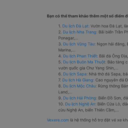
Bạn có thể tham khảo thêm một số điểm đế
1.
Du lịch Đà Lạt:
Vườn hoa Đà Lạt, là
2.
Du lịch Nha Trang:
Bãi biển Trần 
Ponagar,...
3.
Du lịch Vũng Tàu:
Ngọn hải đăng, 
Marina,...
4.
Du lịch Phan Thiết:
Bãi đá Ông Địa,
5.
Du lịch Buôn Ma Thuột:
Bảo tàng c
vườn quốc gia Chư Yang Shin,...
6.
Du lịch Sapa:
Nhà thờ đá Sapa, bả
7.
Du lịch Hà Giang:
Cao nguyên đá Đồ
8.
Du lịch Mộc Châu:
Rừng thông Bản 
Land,...
9.
Du lịch Hải Phòng:
Biển Đồ Sơn, đả
10.
Du lịch Nghệ An:
Biển Cửa Lò, đ
cừu Nghệ An, biển Thiên Cầm,...
Vexere.com
là hệ thống hỗ trợ đặt vé xe k