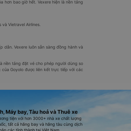
óa hơn bao giờ hết. Vexere hiện là nền tảng
 và Vietravel Airlines.
hấp dẫn. Vexere luôn sẵn sàng đồng hành và
 là nền tảng đặt vé cho phép người dùng so
 của Goyolo được liên kết trực tiếp với các
h, Máy bay, Tàu hoả và Thuê xe
ương tiện với hơn 3000+ nhà xe chất lượng
ốc, tất cả hãng bay và hãng tàu cùng dịch
hắp các tỉnh thành tại Việt Nam.