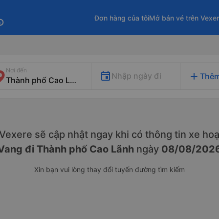
Đơn hàng của tôi
Mở bán vé trên Vexe
fo
Nơi đến
add
Nhập ngày đi
Thêm
. Vexere sẽ cập nhật ngay khi có thông tin xe
hoạ
Vang đi Thành phố Cao Lãnh
ngày
08/08/202
Xin bạn vui lòng thay đổi tuyến đường tìm kiếm