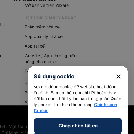
Mở bán vé trên Vexere
HỆ THỐNG QUẢN LÝ NHÀ XE
tin
Phần mềm nhà xe
App quản lý nhà xe
App tài xế
i
i
Website / App thương hiệu
riêng cho nhà xe
Tổng đài AI
close
Sử dụng cookie
HỆ THỐNG QUẢN LÝ HÀNG HOÁ
Vexere dùng cookie để website hoạt động
Phần mềm quản lý hàng hoá
ổn định. Bạn có thể xem chi tiết hoặc thay
đổi lựa chọn bất kỳ lúc nào trong phần Quản
App quản lý hàng hoá
lý cookie. Tìm hiểu thêm trong
Chính sách
Cookie
.
Chấp nhận tất cả
inh, Việt Nam
 Chí Minh, Việt Nam