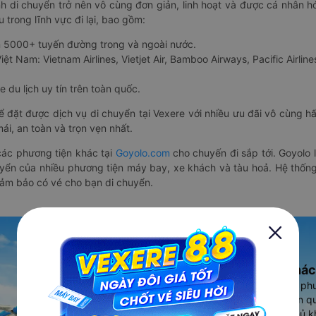
nh di chuyển trở nên vô cùng đơn giản, linh hoạt và được cá nhân h
 trong lĩnh vực đi lại, bao gồm:
n 5000+ tuyến đường trong và ngoài nước.
ệt Nam: Vietnam Airlines, Vietjet Air, Bamboo Airways, Pacific Airlines
 du lịch uy tín trên toàn quốc.
thể đặt được dịch vụ di chuyển tại Vexere với nhiều ưu đãi vô cùng 
i, an toàn và trọn vẹn nhất.
ác phương tiện khác tại
Goyolo.com
cho chuyến đi sắp tới. Goyolo
huyển của nhiều phương tiện máy bay, xe khách và tàu hoả. Hệ thống
đảm bảo có vé cho bạn di chuyển.
Ứng dụng đặt vé Xe khác
Vexere - ứng dụng đặt vé đa ph
cao, 5000+ tuyến đường toàn qu
vụ thuê xe máy, xe du lịch phủ k