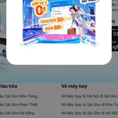
Ứng dụng hiển thị thông tin đầy 
người dùng so sánh và lựa chọn 
chóng và phù hợp nhất.
Tải ứng dụng Vexere ngay
 tàu hỏa
Vé máy bay
tàu Sài Gòn Nha Trang
Vé Máy bay từ Hà Nội đi Sài Gòn
tàu Sài Gòn Phan Thiết
Vé Máy bay từ Sài Gòn đi Nha T
tàu Sài Gòn Đà Nẵng
Vé Máy bay từ Sài Gòn đi Hà Nội