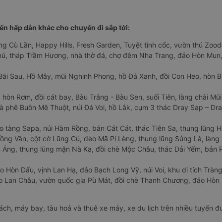
n hấp dẫn khác cho chuyến đi sắp tới:
ng Cù Lần, Happy Hills, Fresh Garden, Tuyệt tình cốc, vườn thú Zoodo
Phú, tháp Trầm Hương, nhà thờ đá, chợ đêm Nha Trang, đảo Hòn Mun,
Bãi Sau, Hồ Mây, mũi Nghinh Phong, hồ Đá Xanh, đồi Con Heo, hòn B
 hòn Rơm, đồi cát bay, Bàu Trắng - Bàu Sen, suối Tiên, làng chài Mũi
à phê Buôn Mê Thuột, núi Đá Voi, hồ Lắk, cụm 3 thác Dray Sap – Dra
o tàng Sapa, núi Hàm Rồng, bản Cát Cát, thác Tiên Sa, thung lũng 
ng Văn, cột cờ Lũng Cú, đèo Mã Pí Lèng, thung lũng Sủng Là, làng 
Áng, thung lũng mận Nà Ka, đồi chè Mộc Châu, thác Dải Yếm, bản P
o Hòn Dấu, vịnh Lan Hạ, đảo Bạch Long Vỹ, núi Voi, khu di tích Tràng
ảo Lan Châu, vườn quốc gia Pù Mát, đồi chè Thanh Chương, đảo Hò
hách, máy bay, tàu hoả và thuê xe máy, xe du lịch trên nhiều tuyến 