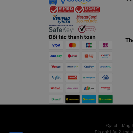
Đối tác thanh toán
Th
Địa chỉ đăng
Địa chỉ
:
Lầu 2, toà 