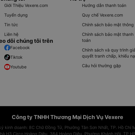
Giới Thiệu Vexere.com
Hướng dẫn thanh toán
Tuyển dụng
Quy chế Vexere.com
Tin tức
Chính sách bảo mật thông 
Liên hệ
Chính sách bảo mật thanh
eo dõi chúng tôi trên
toán
Facebook
Chính sách và quy trình giả
quyết tranh chấp, khiếu nạ
Tiktok
Câu hỏi thường gặp
Youtube
Công ty TNHH Thương Mại Dịch Vụ Vexere
 ký kinh doanh: 8C Chữ Đồng Tử, Phường Tân Sơn Nhất, TP. Hồ Chí M
nhà H3 Circo Hoàng Diệu, 384 Hoàng Diệu, Phường Khánh Hội, TP Hồ