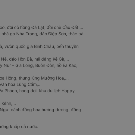
o, đồi cỏ hồng Đà Lạt, đồi chè Cầu Đất,...
 nhà ga Nha Trang, đảo Điệp Sơn, thác bà
à, vườn quốc gia Bình Châu, bến thuyền
 Né, đảo Hòn Bà, hải đăng Kê Gà,...
y Nur – Gia Long, Buôn Đôn, hồ Ea Kao,
Hoa Hồng, thung lũng Mường Hoa,...
văn hóa Lũng Cẩm,...
a Phách, hang dơi, khu du lịch Happy
 Kênh,...
n Ngư, cánh đồng hoa hướng dương, đồng
đường khắp cả nước.