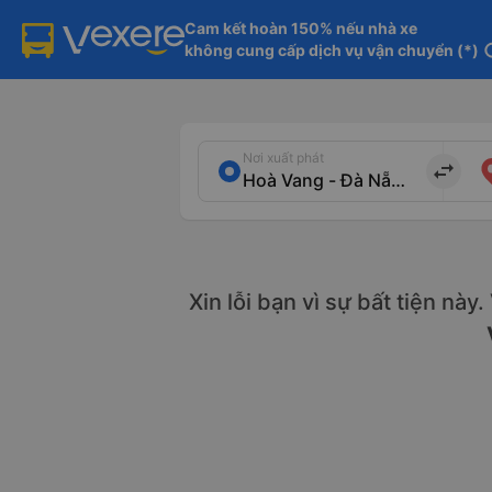
Cam kết hoàn 150% nếu nhà xe

không cung cấp dịch vụ vận chuyển (*)
in
Nơi xuất phát
import_export
Xin lỗi bạn vì sự bất tiện này