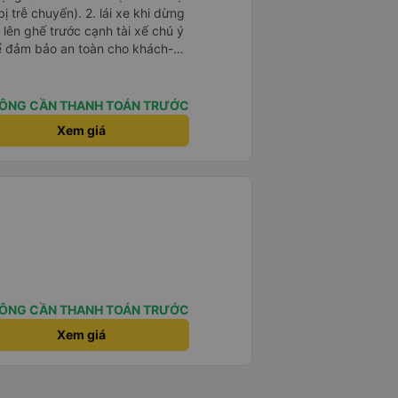
). 2. lái xe khi dừng
lên ghế trước cạnh tài xế chú ý
ể đảm bảo an toàn cho khách-
 chữ nhật dạng ô lưới, cửa
vỉa hè tương đương 1 viên gạch
ÔNG CẦN THANH TOÁN TRƯỚC
n Tng kịp 20h, để khách nối
Xem giá
g đãng.
ÔNG CẦN THANH TOÁN TRƯỚC
Xem giá