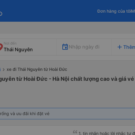
Đơn hàng của tôi
M
fo
Nơi đến
add
Nhập ngày đi
Thêm
xe đi Thái Nguyên từ Hoài Đức
i
guyên từ Hoài Đức - Hà Nội chất lượng cao và giá vé
rống và ưu đãi khi đặt vé
1. tin nhắn hoặc lời nhắc tự