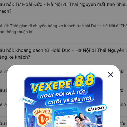
âu hỏi: Từ Hoài Đức - Hà Nội đi Thái Nguyên mất bao nhiêu
hách?
rả lời: Thời gian di chuyển bằng xe khách từ Hoài Đức - Hà Nội đi T
ao thông thuận lợi.
âu hỏi: Khoảng cách từ Hoài Đức - Hà Nội đi Thái Nguyên 
ằng xe khách?
rả lời: Đoạn đường đi Thái Nguyên từ Hoài Đức - Hà Nội có chiều dà
âu hỏi: Mỗi ngày có bao nhiêu chuyến xe khách Hoài Đức -
rả lời: Trung bình mỗi ngày có khoảng 79 chuyến xe bắt đầu từ 5:00
âu hỏi: Nhà xe đi Hoài Đức - Hà Nội Thái Nguyên nào khởi