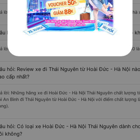
rả lời: Chuyến xe có giờ xuất phát sớm nhất vào lúc 5:00 là của nhà 
âu hỏi: Nhà xe đi Thái Nguyên từ Hoài Đức - Hà Nội nào kh
rả lời: Chuyến xe có giờ xuất phát trễ (muộn) nhất là vào lúc 20:30 l
âu hỏi: Review xe đi Thái Nguyên từ Hoài Đức - Hà Nội nào 
ao cấp nhất?
rả lời: Những hãng xe đi Hoài Đức - Hà Nội Thái Nguyên chất lượng tố
ải An Bình đi Thái Nguyên từ Hoài Đức - Hà Nội với điểm chất lượng 
àng).
âu hỏi: Có loại xe Hoài Đức - Hà Nội Thái Nguyên dành cho
ôi không?