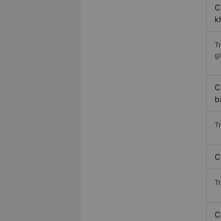
C
k
T
gi
C
b
T
C
T
C