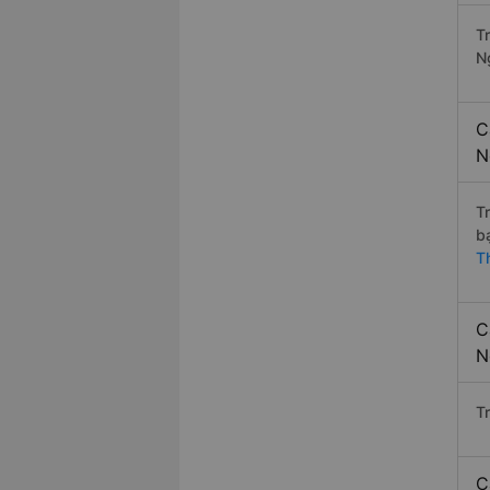
T
N
C
N
T
b
T
C
N
T
C