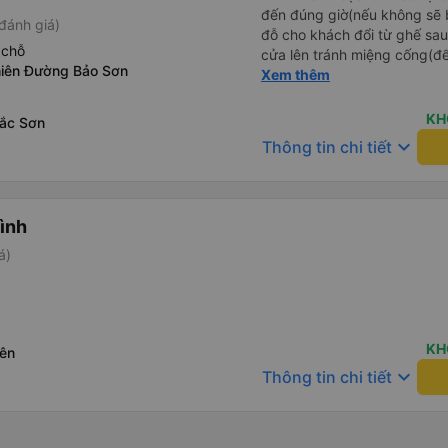
đến đúng giờ(nếu không sẽ bị trễ chuyến
đánh giá)
đỗ cho khách đổi từ ghế sau 
 chỗ
cửa lên tránh miệng cống(đ
iên Đường Bảo Sơn
tại HN: miệng cống bằng sắt
Xem thêm
miệng cống còn kết nối với 
lát viền vỉa hè 50-60cm. 3. Thái độ và tay nghề tài xế tốt.
KH
ắc Sơn
Bác tài đã cố gắng để về đế
keyboard_arrow_down
Thông tin chi tiết
chuyến Xe 11 chỗ nên thoán
Bình
á)
KH
ên
keyboard_arrow_down
Thông tin chi tiết