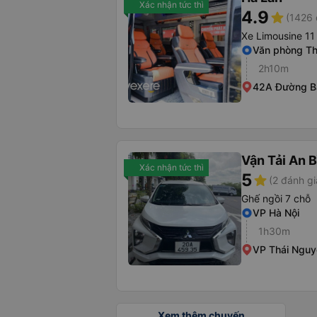
Xác nhận tức thì
4.9
star
(1426 
Xe Limousine 11
Văn phòng Th
2h10m
42A Đường B
Vận Tải An 
Xác nhận tức thì
5
star
(2 đánh gi
Ghế ngồi 7 chỗ
VP Hà Nội
1h30m
VP Thái Nguy
Xem thêm chuyến