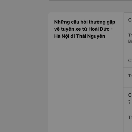
C
Những câu hỏi thường gặp
về tuyến xe từ Hoài Đức -
T
Hà Nội đi Thái Nguyên
B
C
T
C
?
Tr