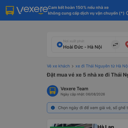
Cam kết hoàn 150% nếu nhà xe

không cung cấp dịch vụ vận chuyển (*)
in
Nơi xuất phát
import_export
Vé xe khách
xe đi Thái Nguyên từ Hà Nộ
Đặt mua vé xe 5 nhà xe đi Thái N
Vexere Team
Ngày cập nhật: 06/08/2026
Chọn ngày đi để xem giá vé, số ghế t
info
Hà Lan