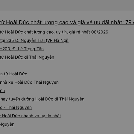
ừ Hoài Đức chất lượng cao và giá vé ưu đãi nhất: 79
ừ Hoài Đức chất lượng cao, uy tín, giá rẻ nhất 08/2026
 tại 235 Đ. Nguyễn Trãi (VP Hà Nội)
5+200, Đ. Lê Trọng Tấn
từ Hoài Đức đi Thái Nguyên
ên từ Hoài Đức
iá nhà xe Hoài Đức Thái Nguyên
yên
e chạy tuyến đường Hoài Đức đi Thái Nguyên
ức - Thái Nguyên
 Hoài Đức nhanh và uy tín nhất
 Nguyên