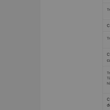
T
C
T
C
c
T
T
h
C
đ