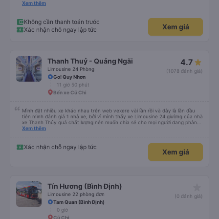
sinh trên xe, điều này có thể gây khó chịu trên một hành trình dài xuyên
Xem thêm
đêm. Tuy nhiên, khi có các điểm dừng thường xuyên, chuyến đi vẫn khá
thoải mái. Chuyến đi gần đây nhất của tôi (hôm qua) rất tốt. Mặc dù xe bị
chậm khoảng một tiếng, nhưng công ty đã thông báo trước cho tôi, nên tôi
Không cần thanh toán trước
Xem giá
không gặp vấn đề gì. Xe khá thoải mái, có chăn và hai gối, và các tài xế lịch
Xác nhận chỗ ngay lập tức
sự và thân thiện. Có các điểm dừng nghỉ vào khoảng 4:00 sáng và 9:00
sáng, giúp chuyến đi thoải mái hơn nhiều. Tại điểm dừng cuối cùng, họ thậm
chí còn cung cấp bàn chải đánh răng, đó là một cử chỉ rất chu đáo. Trong
chuyến đi trước của tôi vào tuần trước, không có điểm dừng nghỉ đêm nào
cho đến khoảng 8:00 sáng, điều này khá khó chịu. Có vẻ như lịch trình phụ
Thanh Thuỷ - Quảng Ngãi
4.7
thuộc vào tài xế, và tôi thực sự hy vọng các điểm dừng sẽ được bố trí đều
đặn hơn trong tương lai. Nhìn chung, tôi hài lòng và sẽ tiếp tục sử dụng dịch
Limousine 24 Phòng
(1078 đánh giá)
vụ xe buýt giường nằm của công ty này cho các chuyến công tác, vì đây
Go! Quy Nhơn
vẫn là một trong những lựa chọn xe buýt giường nằm thoải mái nhất trên
11 giờ 50 phút
tuyến đường này. Tôi thực sự hy vọng rằng trong tương lai các tài xế sẽ
dừng xe thường xuyên theo lịch trình, đặc biệt là vì tôi dự định sẽ đi tuyến
Bến xe Củ Chi
đường này một lần nữa vào tuần tới.
Mình đặt nhiều xe khác nhau trên web vexere vài lần rồi và đây là lần đầu
tiên mình đánh giá 1 nhà xe, bởi vì mình thấy xe Limousine 24 giường của nhà
xe Thanh Thủy quá chất lượng nên muốn chia sẻ cho mọi người đang phân
vân có nên đi hay không. - Giá vé: 600k/giường/1người. - Giờ giấc: mình đặt
Xem thêm
tuyến SG-QN 18h, nhà xe sẽ gọi cho mình vào sáng sớm ngày đi để xác
nhận, chiều sẽ nhắn tin nói địa điểm và giờ (17h45) có mặt tại BXMĐ để xe
trung chuyển ra chỗ xe lớn, chỗ này là xe đúng giờ lắm, nên nếu đến trễ thì
Xác nhận chỗ ngay lập tức
Xem giá
phải tự bắt grab ra chỗ xe lớn (hình như ngã tư bình phước). - Xe trung
chuyển chở mình tới chỗ cây xăng trên QL13 để chờ xe lớn tới rước, mình
chờ khoảng 30 phút, kế bên có quán cơm tấm, ai chưa ăn tối thì ghé ăn
trong lúc chờ xe cũng được. Tầm 18h45 là xe tới rồi lên xe ngủ thôi. - Tài xế,
lơ xe: mình đánh giá là khá lịch sự và dễ thương, lên xe đọc 3 số cuối điện
thoại là anh lơ xe dẫn lại chỗ nằm luôn, lát sau sẽ đi hỏi từng người xuống chỗ
star_rate
Tín Hương (Bình Định)
nào để người ta tiện trả khách hoặc trung chuyển. - Tiện nghi trên xe: có
chỗ sạc pin điện thoại, đèn mình tự bật tắt được, rèm che 2 bên, giường êm
Limousine 22 phòng đơn
(0 đánh giá)
ái, thơm tho nhé, rộng rãi nữa. Wifi xài ok, mình chỉ lướt fb, mess này nọ thôi,
Tam Quan (Bình Định)
ko có xem youtube nên ko biết có mạnh hay ko, mấy cái kia mình thấy xài
0 giờ
ổn. Mấy chỗ dừng xe để đi vệ sinh mình thấy ổn, cũng sạch sẽ, dép nhà xe
chuẩn bị mình thấy cũng sạch sẽ luôn, mới lắm, xuống xe có lơ xe đứng sẵn
Củ Chi