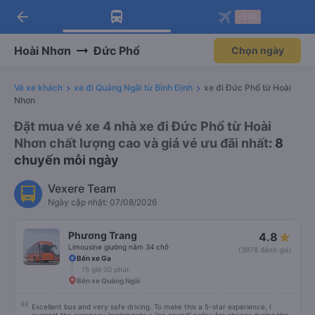
arrow_back
Tải app Vexere ngay!
Tải app Vexere
-30k
Mở app
Mở app
Nhận ưu đãi thành viên độc
-30k/ghế khi đặt vé máy bay qua
quyền
app
Hoài Nhơn
Đức Phổ
Chọn ngày
Vé xe khách
xe đi Quảng Ngãi từ Bình Định
xe đi Đức Phổ từ Hoài
Nhơn
Đặt mua vé xe 4 nhà xe đi Đức Phổ từ Hoài
Nhơn chất lượng cao và giá vé ưu đãi nhất
: 8
chuyến mỗi ngày
Vexere Team
Ngày cập nhật: 07/08/2026
Phương Trang
4.8
Limousine giường nằm 34 chỗ
(3978 đánh giá)
Bến xe Ga
15 giờ 30 phút
Bến xe Quảng Ngãi
Excellent bus and very safe driving. To make this a 5-star experience, I