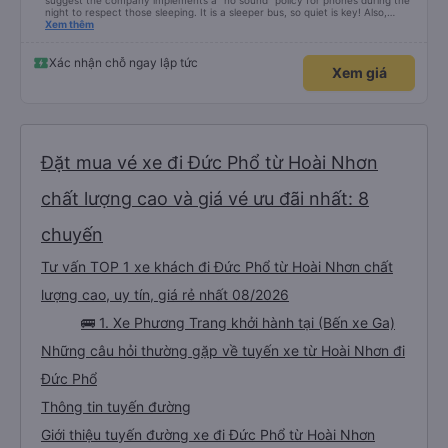
suggest the company implements a "no sound" policy for phones during the
night to respect those sleeping. It is a sleeper bus, so quiet is key! Also,
please display the Wi-Fi password clearly inside the cabin for convenience. I
Xem thêm
would definitely ride with them again! -------------- ​ Xe chất lượng tốt và
tài xế lái xe rất an toàn. Để dịch vụ hoàn hảo hơn, tôi góp ý nhà xe nên có
quy định rõ ràng về việc giữ im lặng (tắt âm thanh điện thoại) vào ban đêm
Xác nhận chỗ ngay lập tức
Xem giá
để tránh làm phiền hành khách khác ngủ. Ngoài ra, nhà xe nên dán sẵn mật
khẩu Wi-Fi trong xe để hành khách dễ dàng sử dụng. Tôi vẫn sẽ tiếp tục ủng
hộ nhà xe trong tương lai!
Đặt mua vé xe đi Đức Phổ từ Hoài Nhơn
chất lượng cao và giá vé ưu đãi nhất: 8
chuyến
Tư vấn TOP 1 xe khách đi Đức Phổ từ Hoài Nhơn chất
lượng cao, uy tín, giá rẻ nhất 08/2026
🚌 1. Xe Phương Trang khởi hành tại (Bến xe Ga)
Những câu hỏi thường gặp về tuyến xe từ Hoài Nhơn đi
Đức Phổ
Thông tin tuyến đường
Giới thiệu tuyến đường xe đi Đức Phổ từ Hoài Nhơn