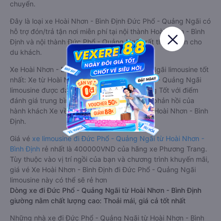
chuyển.
Đây là loại xe Hoài Nhơn - Bình Định Đức Phổ - Quảng Ngãi có
hỗ trợ đón/trả tận nơi miễn phí tại nội thành Hoài Nhơn - Bình
Định và nội thành Đức Phổ - Quảng Ngãi, rất thuận tiện cho
du khách.
Xe Hoài Nhơn - Bình Định Đức Phổ - Quảng Ngãi limousine tốt
nhất: Xe từ Hoài Nhơn - Bình Định đi Đức Phổ - Quảng Ngãi
limousine được đánh giá chung có chất lượng Tốt với điểm
đánh giá trung bình từ 4.8/5 dựa trên 3966 phản hồi của
hành khách Xe về Đức Phổ - Quảng Ngãi từ Hoài Nhơn - Bình
Định.
Giá vé
xe limousine đi Đức Phổ - Quảng Ngãi từ Hoài Nhơn -
Bình Định
rẻ nhất là 400000VND của hãng xe Phương Trang.
Tùy thuộc vào vị trí ngồi của bạn và chương trình khuyến mãi,
giá vé Xe Hoài Nhơn - Bình Định đi Đức Phổ - Quảng Ngãi
limousine này có thể sẽ rẻ hơn
Dòng xe đi Đức Phổ - Quảng Ngãi từ Hoài Nhơn - Bình Định
giường nằm chất lượng cao: Thoải mái, giá cả tốt nhất
Những nhà xe đi Đức Phổ - Quảng Ngãi từ Hoài Nhơn - Bình