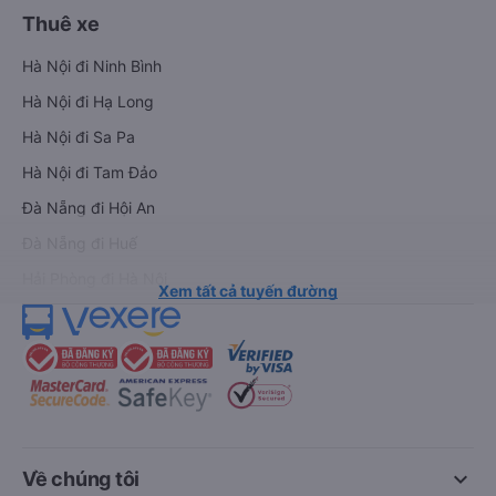
Thuê xe
Hà Nội đi Ninh Bình
Hà Nội đi Hạ Long
Hà Nội đi Sa Pa
Hà Nội đi Tam Đảo
Đà Nẵng đi Hội An
Đà Nẵng đi Huế
Hải Phòng đi Hà Nội
Xem tất cả tuyến đường
keyboard_arrow_down
Về chúng tôi