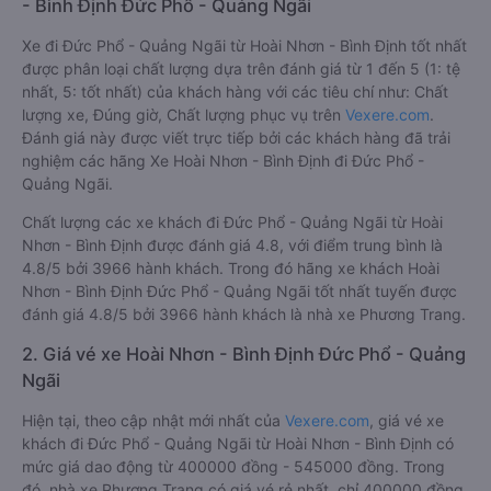
- Bình Định Đức Phổ - Quảng Ngãi
Xe đi Đức Phổ - Quảng Ngãi từ Hoài Nhơn - Bình Định tốt nhất
được phân loại chất lượng dựa trên đánh giá từ 1 đến 5 (1: tệ
nhất, 5: tốt nhất) của khách hàng với các tiêu chí như: Chất
lượng xe, Đúng giờ, Chất lượng phục vụ trên
Vexere.com
.
Đánh giá này được viết trực tiếp bởi các khách hàng đã trải
nghiệm các hãng Xe Hoài Nhơn - Bình Định đi Đức Phổ -
Quảng Ngãi.
Chất lượng các xe khách đi Đức Phổ - Quảng Ngãi từ Hoài
Nhơn - Bình Định được đánh giá 4.8, với điểm trung bình là
4.8/5 bởi 3966 hành khách. Trong đó hãng xe khách Hoài
Nhơn - Bình Định Đức Phổ - Quảng Ngãi tốt nhất tuyến được
đánh giá 4.8/5 bởi 3966 hành khách là nhà xe Phương Trang.
2. Giá vé xe Hoài Nhơn - Bình Định Đức Phổ - Quảng
Ngãi
Hiện tại, theo cập nhật mới nhất của
Vexere.com
, giá vé xe
khách đi Đức Phổ - Quảng Ngãi từ Hoài Nhơn - Bình Định có
mức giá dao động từ 400000 đồng - 545000 đồng. Trong
đó, nhà xe Phương Trang có giá vé rẻ nhất, chỉ 400000 đồng.