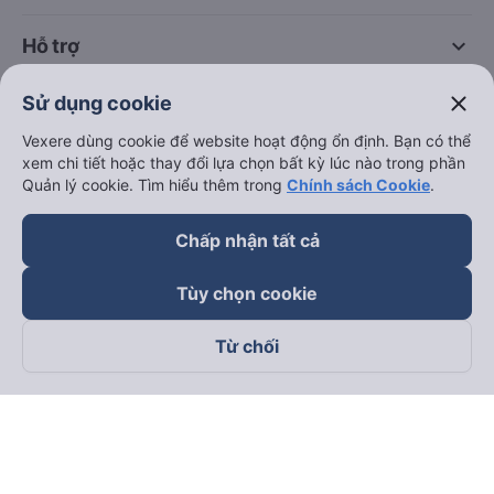
keyboard_arrow_down
Hỗ trợ
close
Sử dụng cookie
keyboard_arrow_down
Trở thành đối tác
Vexere dùng cookie để website hoạt động ổn định. Bạn có thể
xem chi tiết hoặc thay đổi lựa chọn bất kỳ lúc nào trong phần
Đối tác thanh toán
Quản lý cookie. Tìm hiểu thêm trong
Chính sách Cookie
.
Chấp nhận tất cả
Tùy chọn cookie
Từ chối