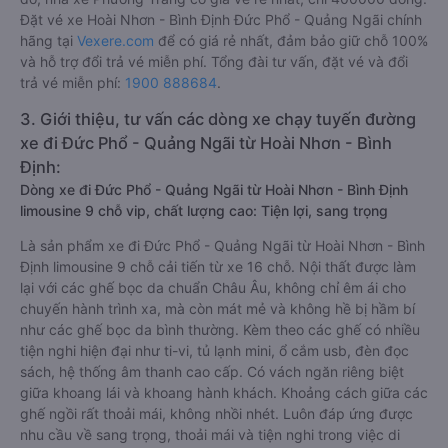
Đặt vé xe Hoài Nhơn - Bình Định Đức Phổ - Quảng Ngãi chính
hãng tại
Vexere.com
để có giá rẻ nhất, đảm bảo giữ chỗ 100%
và hỗ trợ đổi trả vé miễn phí. Tổng đài tư vấn, đặt vé và đổi
trả vé miễn phí:
1900 888684
.
3. Giới thiệu, tư vấn các dòng xe chạy tuyến đường
xe đi Đức Phổ - Quảng Ngãi từ Hoài Nhơn - Bình
Định:
Dòng xe đi Đức Phổ - Quảng Ngãi từ Hoài Nhơn - Bình Định
limousine 9 chỗ vip, chất lượng cao: Tiện lợi, sang trọng
Là sản phẩm xe đi Đức Phổ - Quảng Ngãi từ Hoài Nhơn - Bình
Định limousine 9 chỗ cải tiến từ xe 16 chỗ. Nội thất được làm
lại với các ghế bọc da chuẩn Châu Âu, không chỉ êm ái cho
chuyến hành trình xa, mà còn mát mẻ và không hề bị hầm bí
như các ghế bọc da bình thường. Kèm theo các ghế có nhiều
tiện nghi hiện đại như ti-vi, tủ lạnh mini, ổ cắm usb, đèn đọc
sách, hệ thống âm thanh cao cấp. Có vách ngăn riêng biệt
giữa khoang lái và khoang hành khách. Khoảng cách giữa các
ghế ngồi rất thoải mái, không nhồi nhét. Luôn đáp ứng được
nhu cầu về sang trọng, thoải mái và tiện nghi trong việc di