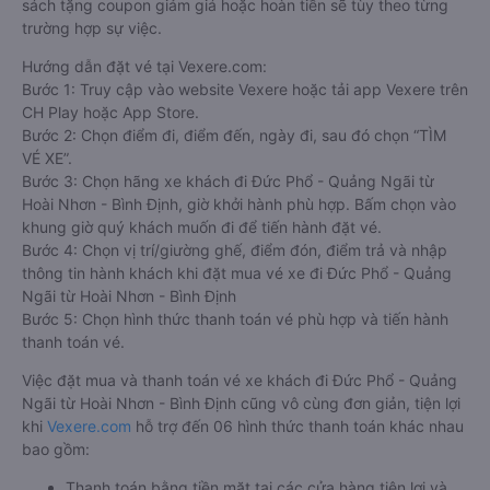
sách tặng coupon giảm giá hoặc hoàn tiền sẽ tùy theo từng
trường hợp sự việc.
Hướng dẫn đặt vé tại Vexere.com:
Bước 1: Truy cập vào website Vexere hoặc tải app Vexere trên
CH Play hoặc App Store.
Bước 2: Chọn điểm đi, điểm đến, ngày đi, sau đó chọn “TÌM
VÉ XE”.
Bước 3: Chọn hãng xe khách đi Đức Phổ - Quảng Ngãi từ
Hoài Nhơn - Bình Định, giờ khởi hành phù hợp. Bấm chọn vào
khung giờ quý khách muốn đi để tiến hành đặt vé.
Bước 4: Chọn vị trí/giường ghế, điểm đón, điểm trả và nhập
thông tin hành khách khi đặt mua vé xe đi Đức Phổ - Quảng
Ngãi từ Hoài Nhơn - Bình Định
Bước 5: Chọn hình thức thanh toán vé phù hợp và tiến hành
thanh toán vé.
Việc đặt mua và thanh toán vé xe khách đi Đức Phổ - Quảng
Ngãi từ Hoài Nhơn - Bình Định cũng vô cùng đơn giản, tiện lợi
khi
Vexere.com
hỗ trợ đến 06 hình thức thanh toán khác nhau
bao gồm:
Thanh toán bằng tiền mặt tại các cửa hàng tiện lợi và