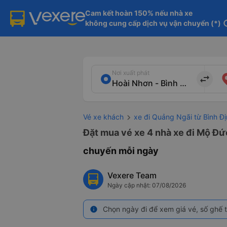
Cam kết hoàn 150% nếu nhà xe

không cung cấp dịch vụ vận chuyển (*)
in
Nơi xuất phát
import_export
Vé xe khách
xe đi Quảng Ngãi từ Bình Đ
Đặt mua vé xe 4 nhà xe đi Mộ Đức
chuyến mỗi ngày
Vexere Team
Ngày cập nhật: 07/08/2026
Chọn ngày đi để xem giá vé, số ghế t
info