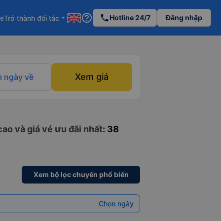
help_outline
phone
Hotline 24/7
Đăng nhập
re
Trở thành đối tác
arrow_drop_down
Xem giá
 ngày về
ao và giá vé ưu đãi nhất
: 38
Xem bộ lọc chuyến phổ biến
Chọn ngày