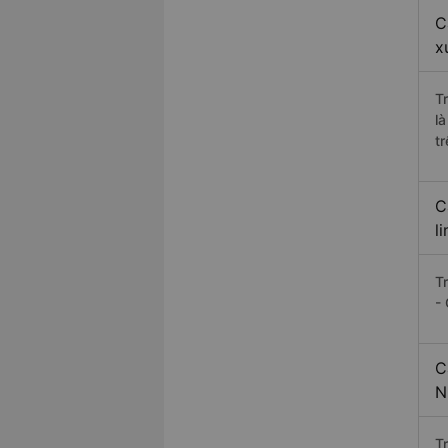
C
x
T
l
t
C
l
T
-
C
N
T