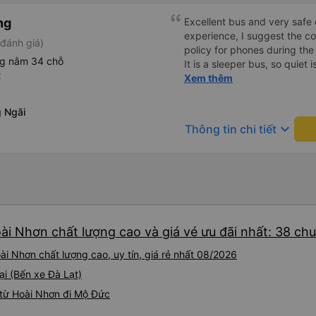
ng
Excellent bus and very safe 
experience, I suggest the 
đánh giá)
policy for phones during the
ng nằm 34 chỗ
It is a sleeper bus, so quiet 
t
Wi-Fi password clearly insid
Xem thêm
would definitely ride with them again! --------
lượng tốt và tài xế lái xe rấ
 Ngãi
hơn, tôi góp ý nhà xe nên có
keyboard_arrow_down
Thông tin chi tiết
lặng (tắt âm thanh điện tho
phiền hành khách khác ngủ.
mật khẩu Wi-Fi trong xe để
Tôi vẫn sẽ tiếp tục ủng hộ nh
ài Nhơn chất lượng cao và giá vé ưu đãi nhất: 38 ch
i Nhơn chất lượng cao, uy tín, giá rẻ nhất 08/2026
ại (Bến xe Đà Lạt)
từ Hoài Nhơn đi Mộ Đức