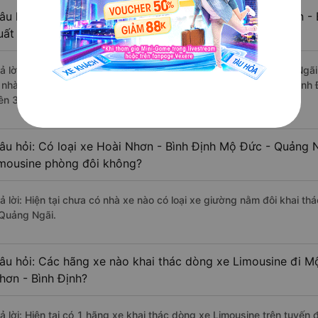
âu hỏi: Review xe đi Mộ Đức - Quảng Ngãi từ Hoài Nhơn - B
uất sắc, cao cấp nhất?
rả lời: Những hãng xe đi Hoài Nhơn - Bình Định Mộ Đức - Quảng Ngãi 
à nhà xe Phương Trang đi Mộ Đức - Quảng Ngãi từ Hoài Nhơn - Bình Đ
rên 3963 đánh giá của khách hàng).
âu hỏi: Có loại xe Hoài Nhơn - Bình Định Mộ Đức - Quảng 
imousine phòng đôi không?
rả lời: Hiện tại chưa có nhà xe nào có loại xe giường nằm đôi khai t
 Quảng Ngãi.
âu hỏi: Các hãng xe nào khai thác dòng xe Limousine đi M
hơn - Bình Định?
rả lời: Hiện tại có 1 hãng xe khai thác dòng xe Limousine trên tuyế