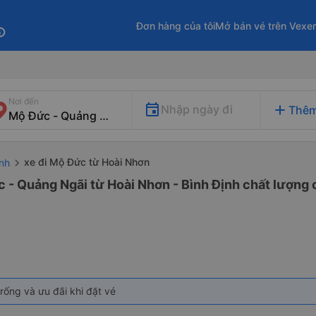
Đơn hàng của tôi
Mở bán vé trên Vexe
fo
Nơi đến
add
Nhập ngày đi
Thêm
xe đi Mộ Đức từ Hoài Nhơn
ịnh
 - Quảng Ngãi từ Hoài Nhơn - Bình Định chất lượng c
rống và ưu đãi khi đặt vé