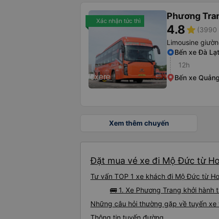
Phương Tra
Xác nhận tức thì
4.8
star
(3990 
Limousine giườ
Bến xe Đà Lạ
12h
Bến xe Quảng
Xem thêm chuyến
Đặt mua vé xe đi Mộ Đức từ Ho
Tư vấn TOP 1 xe khách đi Mộ Đức từ Hoà
🚌 1. Xe Phương Trang khởi hành t
Những câu hỏi thường gặp về tuyến xe 
Thông tin tuyến đường