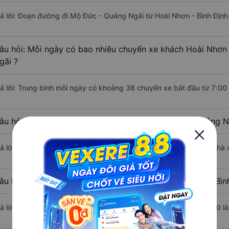
rả lời: Đoạn đường đi Mộ Đức - Quảng Ngãi từ Hoài Nhơn - Bình Địn
âu hỏi: Mỗi ngày có bao nhiêu chuyến xe khách Hoài Nhơn
gãi ?
rả lời: Trung bình mỗi ngày có khoảng 38 chuyến xe bắt đầu từ 7:00
âu hỏi: Nhà xe đi Hoài Nhơn - Bình Định Mộ Đức - Quảng N
rả lời: Chuyến xe có giờ xuất phát sớm nhất vào lúc 7:00 là của nhà
âu hỏi: Nhà xe đi Mộ Đức - Quảng Ngãi từ Hoài Nhơn - Bình
rả lời: Chuyến xe có giờ xuất phát trễ (muộn) nhất là vào lúc 20:00 