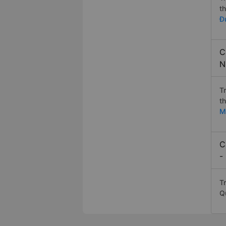
t
Đ
C
N
T
t
M
C
-
T
Q