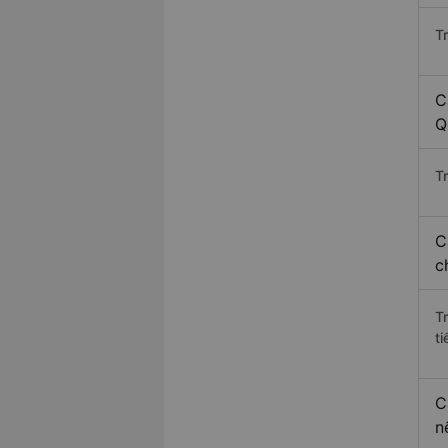
T
C
Q
Tr
C
c
T
ti
C
n