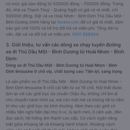
có mức giá dao động từ 500000 đồng - 700000 đồng. Trong
đó, nhà xe Thanh Thuỷ - Quảng Ngãi có giá vé rẻ nhất, chỉ
500000 đồng. Đặt vé xe Hoài Nhơn - Bình Định Thủ Dầu Một -
Bình Dương chính hãng tại
Vexere.com
để có giá rẻ nhất, đảm
bảo giữ chỗ 100% và hỗ trợ đổi trả vé miễn phí. Tổng đài tư
vấn, đặt vé và đổi trả vé miễn phí:
1900 888684
.
3. Giới thiệu, tư vấn các dòng xe chạy tuyến đường
xe đi Thủ Dầu Một - Bình Dương từ Hoài Nhơn - Bình
Định:
Dòng xe đi Thủ Dầu Một - Bình Dương từ Hoài Nhơn - Bình
Định limousine 9 chỗ vip, chất lượng cao: Tiện lợi, sang trọng
Là sản phẩm xe đi Thủ Dầu Một - Bình Dương từ Hoài Nhơn -
Bình Định limousine 9 chỗ cải tiến từ xe 16 chỗ. Nội thất được
làm lại với các ghế bọc da chuẩn Châu Âu, không chỉ êm ái
cho chuyến hành trình xa, mà còn mát mẻ và không hề bị hầm
bí như các ghế bọc da bình thường. Kèm theo các ghế có
nhiều tiện nghi hiện đại như ti-vi, tủ lạnh mini, ổ cắm usb, đèn
đọc sách, hệ thống âm thanh cao cấp. Có vách ngăn riêng
biệt giữa khoang lái và khoang hành khách. Khoảng cách