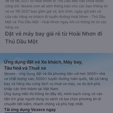
Vé xe tết 2027 từ Hoài Nhơn đi Thủ Dầu Một vẫn chưa được
công bố. Vexere.com sẽ sớm thông báo cho các bạn thông tin
vé xe Tết 2027 bao gồm giá vé, lịch trình, ngày giờ bán vé
của các hãng xe khách đi tuyến đường Hoài Nhơn - Thủ Dầu
Một và Thủ Dầu Một - Hoài Nhơn ngay khi có thông tin từ các
hãng xe.
Đặt vé máy bay giá rẻ từ Hoài Nhơn đi
Thủ Dầu Một
Ứng dụng đặt vé Xe khách, Máy bay,
Tàu hoả và Thuê xe
Vexere - ứng dụng đặt vé đa phương tiện với hơn 3000+ nhà
xe chất lượng cao, 5000+ tuyến đường toàn quốc, tất cả hãng
bay và hãng tàu cùng dịch vụ thuê xe máy, xe du lịch phủ
khắp các tỉnh thành tại Việt Nam.
Ứng dụng hiển thị thông tin đầy đủ, minh bạch cùng vô vàn
tiện ích giúp người dùng so sánh và lựa chọn phương án di
chuyển tiết kiệm, nhanh chóng và phù hợp nhất.
Tải ứng dụng Vexere ngay