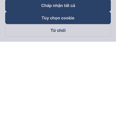
Chấp nhận tất cả
Tùy chọn cookie
Từ chối
Theo dõi chúng tôi trên
Facebook
Tiktok
Youtube
Công ty TNHH Thương Mại Dịch Vụ Vexere
Địa chỉ đăng ký kinh doanh: 8C Chữ Đồng Tử, Phường Tân
Sơn Nhất, TP. Hồ Chí Minh, Việt Nam
Địa chỉ
:
Lầu 2, toà nhà H3 Circo Hoàng Diệu, 384 Hoàng Diệu,
Phường Khánh Hội, TP Hồ Chí Minh, Việt Nam
Tầng 3, toà nhà 101 Láng Hạ, 101 Láng Hạ, Phường Láng, TP.
Hà Nội, Việt Nam
Giấy chứng nhận ĐKKD số 0315133726 do Sở KH và ĐT TP.
Hồ Chí Minh cấp lần đầu ngày 27/6/2018
Bản quyền © 2025 thuộc về Vexere.com