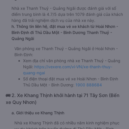
Nhà xe Thanh Thuỷ - Quảng Ngãi được đánh giá với số
điểm trung bình là 4.7/5 dựa trên 1079 đánh giá của khách
hàng đã trải nghiệm dịch vụ của nhà xe này.
h. Thông tin liên hệ, đặt mua vé xe khách từ Hoài Nhơn -
Bình Định đi Thủ Dầu Một - Bình Dương Thanh Thuỷ -
Quảng Ngãi
Văn phòng xe Thanh Thuỷ - Quảng Ngãi ở Hoài Nhơn -
Bình Định:
Xem địa chỉ văn phòng nhà xe Thanh Thuỷ - Quảng
Ngãi:
https://vexere.com/vi-VN/xe-thanh-thuy-
quang-ngai
Số điện thoại đặt mua vé xe Hoài Nhơn - Bình Định
Thủ Dầu Một - Bình Dương:
1900 888684
🚌 2. Xe Khang Thịnh khởi hành tại 71 Tây Sơn (Bến
xe Quy Nhơn)
a. Giới thiệu xe Khang Thịnh
Nhà xe Khang Thịnh đã có nhiều năm kinh nghiệm phục
vụ du khách trên tuyến đường đi Thủ Dầu Một - Bình