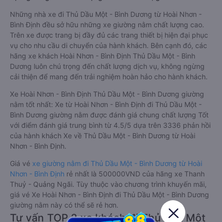
Những nhà xe đi Thủ Dầu Một - Bình Dương từ Hoài Nhơn -
Bình Định đều sở hữu những xe giường nằm chất lượng cao.
Trên xe được trang bị đầy đủ các trang thiết bị hiện đại phục
vụ cho nhu cầu di chuyển của hành khách. Bên cạnh đó, các
hãng xe khách Hoài Nhơn - Bình Định Thủ Dầu Một - Bình
Dương luôn chú trọng đến chất lượng dịch vụ, không ngừng
cải thiện để mang đến trải nghiệm hoàn hảo cho hành khách.
Xe Hoài Nhơn - Bình Định Thủ Dầu Một - Bình Dương giường
nằm tốt nhất: Xe từ Hoài Nhơn - Bình Định đi Thủ Dầu Một -
Bình Dương giường nằm được đánh giá chung chất lượng Tốt
với điểm đánh giá trung bình từ 4.5/5 dựa trên 3336 phản hồi
của hành khách Xe về Thủ Dầu Một - Bình Dương từ Hoài
Nhơn - Bình Định.
Giá vé
xe giường nằm đi Thủ Dầu Một - Bình Dương từ Hoài
Nhơn - Bình Định
rẻ nhất là 500000VND của hãng xe Thanh
Thuỷ - Quảng Ngãi. Tùy thuộc vào chương trình khuyến mãi,
giá vé Xe Hoài Nhơn - Bình Định đi Thủ Dầu Một - Bình Dương
giường nằm này có thể sẽ rẻ hơn.
Tư vấn TOP 2 xe khách đi Thủ Dầu Một