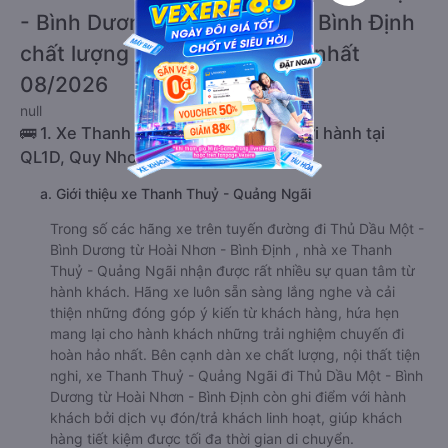
- Bình Dương từ Hoài Nhơn - Bình Định
chất lượng cao, uy tín, giá rẻ nhất
08/2026
null
🚌 1. Xe Thanh Thuỷ - Quảng Ngãi khởi hành tại
QL1D, Quy Nhơn, Bình Định
a. Giới thiệu xe Thanh Thuỷ - Quảng Ngãi
Trong số các hãng xe trên tuyến đường đi Thủ Dầu Một -
Bình Dương từ Hoài Nhơn - Bình Định , nhà xe Thanh
Thuỷ - Quảng Ngãi nhận được rất nhiều sự quan tâm từ
hành khách. Hãng xe luôn sẵn sàng lắng nghe và cải
thiện những đóng góp ý kiến từ khách hàng, hứa hẹn
mang lại cho hành khách những trải nghiệm chuyến đi
hoàn hảo nhất. Bên cạnh dàn xe chất lượng, nội thất tiện
nghi, xe Thanh Thuỷ - Quảng Ngãi đi Thủ Dầu Một - Bình
Dương từ Hoài Nhơn - Bình Định còn ghi điểm với hành
khách bởi dịch vụ đón/trả khách linh hoạt, giúp khách
hàng tiết kiệm được tối đa thời gian di chuyển.