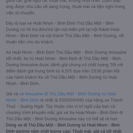
giữa các ghế ngồi rất thoải mái, không nhồi nhét. Luôn đáp
ứng được nhu cầu về sang trọng, thoải mái và tiện nghi trong
việc di chuyển.
Đây là loại xe Hoài Nhơn - Bình Định Thủ Dầu Một - Bình
Dương có hỗ trợ đón/trả tận nơi miễn phí tại nội thành Hoài
Nhơn - Bình Định và nội thành Thủ Dầu Một - Bình Dương, rất
thuận tiện cho du khách.
Xe Hoài Nhơn - Bình Định Thủ Dầu Một - Bình Dương limousine
tốt nhất: Xe từ Hoài Nhơn - Bình Định đi Thủ Dầu Một - Bình
Dương limousine được đánh giá chung có chất lượng Tốt với
điểm đánh giá trung bình từ 4.5/5 dựa trên 3336 phản hồi
của hành khách Xe về Thủ Dầu Một - Bình Dương từ Hoài
Nhơn - Bình Định.
Giá vé
xe limousine đi Thủ Dầu Một - Bình Dương từ Hoài
Nhơn - Bình Định
rẻ nhất là 500000VND của hãng xe Thanh
Thuỷ - Quảng Ngãi. Tùy thuộc vào vị trí ngồi của bạn và
chương trình khuyến mãi, giá vé Xe Hoài Nhơn - Bình Định đi
Thủ Dầu Một - Bình Dương limousine này có thể sẽ rẻ hơn
Dòng xe đi Thủ Dầu Một - Bình Dương từ Hoài Nhơn - Bình
Định giường nằm chất lượng cao: Thoải mái, giá cả tốt nhất