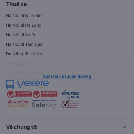
Thuê xe
Hà Nội đi Ninh Bình
Hà Nội đi Hạ Long
Hà Nội đi Sa Pa
Hà Nội đi Tam Đảo
Đà Nẵng đi Hội An
Đà Nẵng đi Huế
Hải Phòng đi Hà Nội
Xem tất cả tuyến đường
keyboard_arrow_down
Về chúng tôi