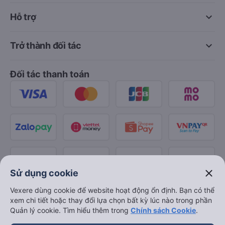
keyboard_arrow_down
Hỗ trợ
keyboard_arrow_down
Trở thành đối tác
Đối tác thanh toán
close
Sử dụng cookie
Vexere dùng cookie để website hoạt động ổn định. Bạn có thể
xem chi tiết hoặc thay đổi lựa chọn bất kỳ lúc nào trong phần
Quản lý cookie. Tìm hiểu thêm trong
Chính sách Cookie
.