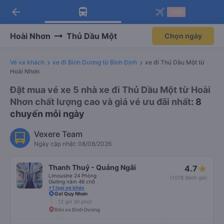
arrow_back
Tải app Vexere ngay!
Tải app Vexere
-30k
Mở app
Mở app
Nhận ưu đãi thành viên độc
-30k/ghế khi đặt vé máy bay qua
quyền
app
Hoài Nhơn
Thủ Dầu Một
Chọn ngày
Vé xe khách
xe đi Bình Dương từ Bình Định
xe đi Thủ Dầu Một từ
Hoài Nhơn
Đặt mua vé xe 5 nhà xe đi Thủ Dầu Một từ Hoài
Nhơn chất lượng cao và giá vé ưu đãi nhất
: 8
chuyến mỗi ngày
Vexere Team
Ngày cập nhật: 08/08/2026
Thanh Thuỷ - Quảng Ngãi
4.7
Limousine 24 Phòng
(1078 đánh giá)
Giường nằm 46 chỗ
+1 loại xe khác
Go! Quy Nhơn
12 giờ 30 phút
Bến xe Bình Dương