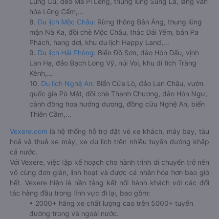
Lũng Cú, đèo Mã Pí Lèng, thung lũng Sủng Là, làng văn
hóa Lũng Cẩm,...
8.
Du lịch Mộc Châu:
Rừng thông Bản Áng, thung lũng
mận Nà Ka, đồi chè Mộc Châu, thác Dải Yếm, bản Pa
Phách, hang dơi, khu du lịch Happy Land,...
9.
Du lịch Hải Phòng:
Biển Đồ Sơn, đảo Hòn Dấu, vịnh
Lan Hạ, đảo Bạch Long Vỹ, núi Voi, khu di tích Tràng
Kênh,...
10.
Du lịch Nghệ An:
Biển Cửa Lò, đảo Lan Châu, vườn
quốc gia Pù Mát, đồi chè Thanh Chương, đảo Hòn Ngư,
cánh đồng hoa hướng dương, đồng cừu Nghệ An, biển
Thiên Cầm,...
Vexere.com
là hệ thống hỗ trợ đặt vé xe khách, máy bay, tàu
hoả và thuê xe máy, xe du lịch trên nhiều tuyến đường khắp
cả nước.
Với Vexere, việc lập kế hoạch cho hành trình di chuyển trở nên
vô cùng đơn giản, linh hoạt và được cá nhân hóa hơn bao giờ
hết. Vexere hiện là nền tảng kết nối hành khách với các đối
tác hàng đầu trong lĩnh vực đi lại, bao gồm:
• 2000+ hãng xe chất lượng cao trên 5000+ tuyến
đường trong và ngoài nước.