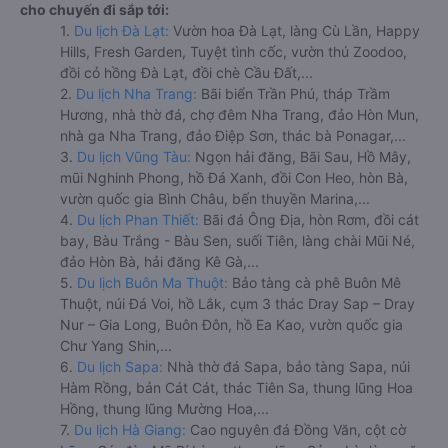
cho chuyến đi sắp tới:
1.
Du lịch Đà Lạt:
Vườn hoa Đà Lạt, làng Cù Lần, Happy
Hills, Fresh Garden, Tuyệt tình cốc, vườn thú Zoodoo,
đồi cỏ hồng Đà Lạt, đồi chè Cầu Đất,...
2.
Du lịch Nha Trang:
Bãi biển Trần Phú, tháp Trầm
Hương, nhà thờ đá, chợ đêm Nha Trang, đảo Hòn Mun,
nhà ga Nha Trang, đảo Điệp Sơn, thác bà Ponagar,...
3.
Du lịch Vũng Tàu:
Ngọn hải đăng, Bãi Sau, Hồ Mây,
mũi Nghinh Phong, hồ Đá Xanh, đồi Con Heo, hòn Bà,
vườn quốc gia Bình Châu, bến thuyền Marina,...
4.
Du lịch Phan Thiết:
Bãi đá Ông Địa, hòn Rơm, đồi cát
bay, Bàu Trắng - Bàu Sen, suối Tiên, làng chài Mũi Né,
đảo Hòn Bà, hải đăng Kê Gà,...
5.
Du lịch Buôn Ma Thuột:
Bảo tàng cà phê Buôn Mê
Thuột, núi Đá Voi, hồ Lắk, cụm 3 thác Dray Sap – Dray
Nur – Gia Long, Buôn Đôn, hồ Ea Kao, vườn quốc gia
Chư Yang Shin,...
6.
Du lịch Sapa:
Nhà thờ đá Sapa, bảo tàng Sapa, núi
Hàm Rồng, bản Cát Cát, thác Tiên Sa, thung lũng Hoa
Hồng, thung lũng Mường Hoa,...
7.
Du lịch Hà Giang:
Cao nguyên đá Đồng Văn, cột cờ