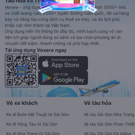
Tàu hoả và Thuê xe
Vexere - ứng dụng đặt vé đa phương tiện với hơn 3000+ nhà
xe chất lượng cao, 5000+ tuyến đường toàn quốc, tất cả hãng
bay và hãng tàu cùng dịch vụ thuê xe máy, xe du lịch phủ
khắp các tỉnh thành tại Việt Nam.
Ứng dụng hiển thị thông tin đầy đủ, minh bạch cùng vô vàn
tiện ích giúp người dùng so sánh và lựa chọn phương án di
chuyển tiết kiệm, nhanh chóng và phù hợp nhất.
Tải ứng dụng Vexere ngay
Vé xe khách
Vé tàu hỏa
Xe đi Buôn Mê Thuột từ Sài Gòn
Vé tàu Sài Gòn Nha Trang
Xe đi Vũng Tàu từ Sài Gòn
Vé tàu Sài Gòn Phan Thiết
Xe đi Nha Trang từ Sài Gòn
Vé tàu Sài Gòn Đà Nẵng