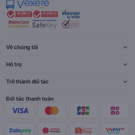
keyboard_arrow_down
Về chúng tôi
keyboard_arrow_down
Hỗ trợ
keyboard_arrow_down
Trở thành đối tác
Đối tác thanh toán