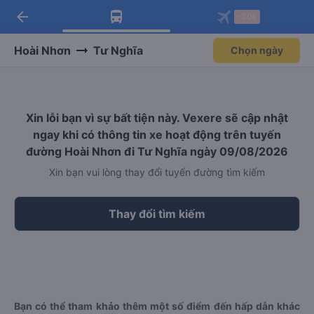
arrow_back
Tải app Vexere ngay!
Tải app Vexere
-30k
Mở app
Mở app
Nhận ưu đãi thành viên độc
-30k/ghế khi đặt vé máy bay qua
quyền
app
Hoài Nhơn
Tư Nghĩa
Chọn ngày
Xin lỗi bạn vì sự bất tiện này. Vexere sẽ cập nhật
ngay khi có thông tin xe hoạt động trên tuyến
đường Hoài Nhơn đi Tư Nghĩa ngày 09/08/2026
Xin bạn vui lòng thay đổi tuyến đường tìm kiếm
Thay đổi tìm kiếm
Bạn có thể tham khảo thêm một số điểm đến hấp dẫn khác