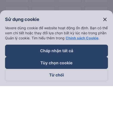
close
Sử dụng cookie
Vexere dùng cookie để website hoạt động ổn định. Bạn có thể
xem chi tiết hoặc thay đổi lựa chọn bất kỳ lúc nào trong phần
Quản lý cookie. Tìm hiểu thêm trong
Chính sách Cookie
.
Chấp nhận tất cả
Tùy chọn cookie
Từ chối
Theo dõi chúng tôi trên
Facebook
Tiktok
Youtube
Công ty TNHH Thương Mại Dịch Vụ Vexere