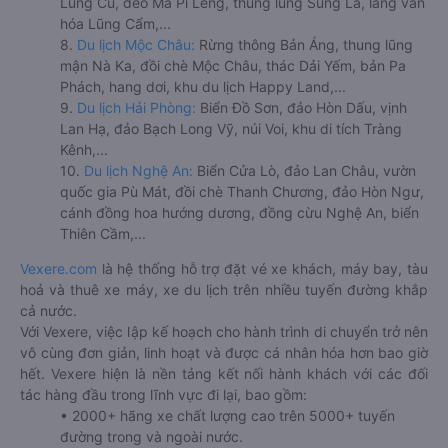
Lũng Cú, đèo Mã Pí Lèng, thung lũng Sủng Là, làng văn
hóa Lũng Cẩm,...
8.
Du lịch Mộc Châu:
Rừng thông Bản Áng, thung lũng
mận Nà Ka, đồi chè Mộc Châu, thác Dải Yếm, bản Pa
Phách, hang dơi, khu du lịch Happy Land,...
9.
Du lịch Hải Phòng:
Biển Đồ Sơn, đảo Hòn Dấu, vịnh
Lan Hạ, đảo Bạch Long Vỹ, núi Voi, khu di tích Tràng
Kênh,...
10.
Du lịch Nghệ An:
Biển Cửa Lò, đảo Lan Châu, vườn
quốc gia Pù Mát, đồi chè Thanh Chương, đảo Hòn Ngư,
cánh đồng hoa hướng dương, đồng cừu Nghệ An, biển
Thiên Cầm,...
Vexere.com
là hệ thống hỗ trợ đặt vé xe khách, máy bay, tàu
hoả và thuê xe máy, xe du lịch trên nhiều tuyến đường khắp
cả nước.
Với Vexere, việc lập kế hoạch cho hành trình di chuyển trở nên
vô cùng đơn giản, linh hoạt và được cá nhân hóa hơn bao giờ
hết. Vexere hiện là nền tảng kết nối hành khách với các đối
tác hàng đầu trong lĩnh vực đi lại, bao gồm:
• 2000+ hãng xe chất lượng cao trên 5000+ tuyến
đường trong và ngoài nước.