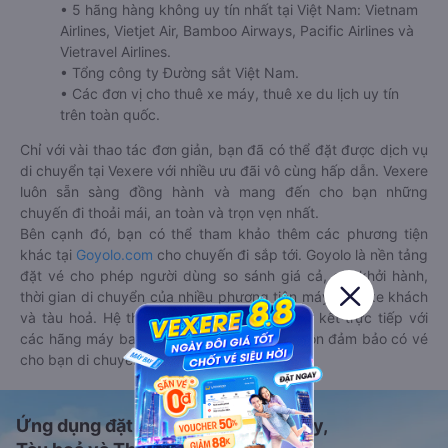
• 5 hãng hàng không uy tín nhất tại Việt Nam: Vietnam
Airlines, Vietjet Air, Bamboo Airways, Pacific Airlines và
Vietravel Airlines.
• Tổng công ty Đường sắt Việt Nam.
• Các đơn vị cho thuê xe máy, thuê xe du lịch uy tín
trên toàn quốc.
Chỉ với vài thao tác đơn giản, bạn đã có thể đặt được dịch vụ
di chuyển tại Vexere với nhiều ưu đãi vô cùng hấp dẫn. Vexere
luôn sẵn sàng đồng hành và mang đến cho bạn những
chuyến đi thoải mái, an toàn và trọn vẹn nhất.
Bên cạnh đó, bạn có thể tham khảo thêm các phương tiện
khác tại
Goyolo.com
cho chuyến đi sắp tới. Goyolo là nền tảng
đặt vé cho phép người dùng so sánh giá cả, giờ khởi hành,
thời gian di chuyển của nhiều phương tiện máy bay, xe khách
và tàu hoả. Hệ thống của Goyolo được liên kết trực tiếp với
các hãng máy bay, xe khách và tàu hoả, luôn đảm bảo có vé
cho bạn di chuyển.
Ứng dụng đặt vé Xe khách, Máy bay,