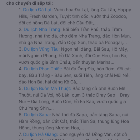
cho chuyến đi sắp tới:
1.
Du lịch Đà Lạt:
Vườn hoa Đà Lạt, làng Cù Lần, Happy
Hills, Fresh Garden, Tuyệt tình cốc, vườn thú Zoodoo,
đồi cỏ hồng Đà Lạt, đồi chè Cầu Đất,...
2.
Du lịch Nha Trang:
Bãi biển Trần Phú, tháp Trầm
Hương, nhà thờ đá, chợ đêm Nha Trang, đảo Hòn Mun,
nhà ga Nha Trang, đảo Điệp Sơn, thác bà Ponagar,...
3.
Du lịch Vũng Tàu:
Ngọn hải đăng, Bãi Sau, Hồ Mây,
mũi Nghinh Phong, hồ Đá Xanh, đồi Con Heo, hòn Bà,
vườn quốc gia Bình Châu, bến thuyền Marina,...
4.
Du lịch Phan Thiết:
Bãi đá Ông Địa, hòn Rơm, đồi cát
bay, Bàu Trắng - Bàu Sen, suối Tiên, làng chài Mũi Né,
đảo Hòn Bà, hải đăng Kê Gà,...
5.
Du lịch Buôn Ma Thuột:
Bảo tàng cà phê Buôn Mê
Thuột, núi Đá Voi, hồ Lắk, cụm 3 thác Dray Sap – Dray
Nur – Gia Long, Buôn Đôn, hồ Ea Kao, vườn quốc gia
Chư Yang Shin,...
6.
Du lịch Sapa:
Nhà thờ đá Sapa, bảo tàng Sapa, núi
Hàm Rồng, bản Cát Cát, thác Tiên Sa, thung lũng Hoa
Hồng, thung lũng Mường Hoa,...
7.
Du lịch Hà Giang:
Cao nguyên đá Đồng Văn, cột cờ