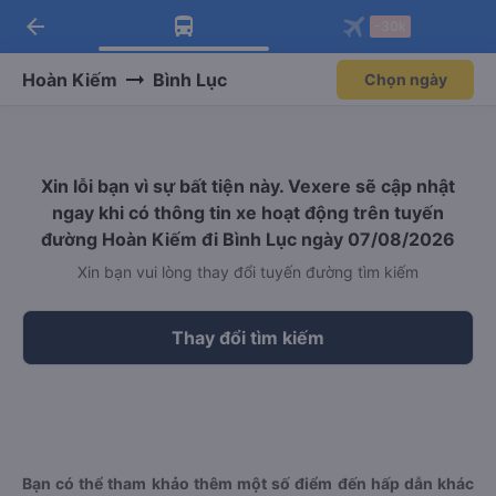
arrow_back
Tải app Vexere ngay!
Tải app Vexere
-30k
Mở app
Mở app
Nhận ưu đãi thành viên độc
-30k/ghế khi đặt vé máy bay qua
quyền
app
Hoàn Kiếm
Bình Lục
Chọn ngày
Xin lỗi bạn vì sự bất tiện này. Vexere sẽ cập nhật
ngay khi có thông tin xe hoạt động trên tuyến
đường Hoàn Kiếm đi Bình Lục ngày 07/08/2026
Xin bạn vui lòng thay đổi tuyến đường tìm kiếm
Thay đổi tìm kiếm
Bạn có thể tham khảo thêm một số điểm đến hấp dẫn khác