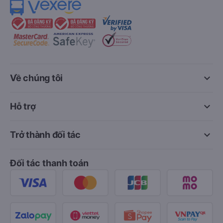
keyboard_arrow_down
Về chúng tôi
keyboard_arrow_down
Hỗ trợ
keyboard_arrow_down
Trở thành đối tác
Đối tác thanh toán