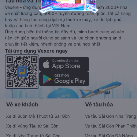
Tàu hoả và Thuê xe
Vexere - ứng dụng đặt vé đa phương tiện với hơn 3000+ nhà
xe chất lượng cao, 5000+ tuyến đường toàn quốc, tất cả hãng
bay và hãng tàu cùng dịch vụ thuê xe máy, xe du lịch phủ
khắp các tỉnh thành tại Việt Nam.
Ứng dụng hiển thị thông tin đầy đủ, minh bạch cùng vô vàn
tiện ích giúp người dùng so sánh và lựa chọn phương án di
chuyển tiết kiệm, nhanh chóng và phù hợp nhất.
Tải ứng dụng Vexere ngay
Vé xe khách
Vé tàu hỏa
Xe đi Buôn Mê Thuột từ Sài Gòn
Vé tàu Sài Gòn Nha Trang
Xe đi Vũng Tàu từ Sài Gòn
Vé tàu Sài Gòn Phan Thiết
Xe đi Nha Trang từ Sài Gòn
Vé tàu Sài Gòn Đà Nẵng