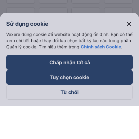
close
Sử dụng cookie
Vexere dùng cookie để website hoạt động ổn định. Bạn có thể
xem chi tiết hoặc thay đổi lựa chọn bất kỳ lúc nào trong phần
Quản lý cookie. Tìm hiểu thêm trong
Chính sách Cookie
.
Chấp nhận tất cả
Tùy chọn cookie
Từ chối
Theo dõi chúng tôi trên
Facebook
Tiktok
Youtube
Công ty TNHH Thương Mại Dịch Vụ Vexere