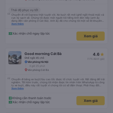
Thái độ phục vụ tốt
Chuyến đi với Express thật tuyệt vời. Xe buýt rất mới (ghế ngồi thoải mái) và
cực kỳ sạch sẽ. Chúng tôi được một người nói tiếng Anh đón tiếp (anh ấy
đang đến văn phòng ở Cát Bà). Anh ấy đã cho chúng tôi một số lời khuyên
hữu ích về những việc nên làm ở Cát Bà. Chúng tôi có một quãng nghỉ ngắn
Xem thêm
15 phút sau 2 giờ. Sau đó, chúng tôi đi thêm 30 phút nữa trước khi đến bến
phà và lên tàu cao tốc. Chúng tôi có tàu cao tốc riêng đưa chúng tôi đến
đảo trong 8-10 phút. Sau đó, chúng tôi đi xe buýt khoảng 30 phút vào thị
Xác nhận chỗ ngay lập tức
Xem giá
trấn Cát Bà. Chúng tôi được thả xuống cách khách sạn khoảng 5 phút đi bộ.
Nhìn chung, dịch vụ tuyệt vời và tôi rất khuyên bạn nên sử dụng dịch vụ
này.
Good morning Cát Bà
4.6
Ghế ngồi 45 chỗ
(175 đánh giá)
Văn phòng Hà Nội
3 giờ 25 phút
Văn phòng Cát Bà
Chuyến đi bằng xe buýt/tàu cao tốc được tổ chức tuyệt vời. Rất đáng để trải
nghiệm. Tối hôm trước, chúng tôi nhận được tin nhắn trên WhatsApp từ công
ty xe buýt, điều này rất tuyệt vì chúng tôi có số điện thoại. Phải thay đổi
điểm đón vì trời mưa như trút nước, nhưng họ rất thông cảm. Anh chàng lái
Xem thêm
xe đảm bảo chúng tôi đã lên xe, anh ấy nói tiếng Anh. Anh ấy cung cấp tất
cả thông tin trước bằng tiếng Việt rồi sau đó bằng tiếng Anh. Chúng tôi đi từ
Cát Bà đến Hà Nội, phải xuống xe buýt, lên tàu cao tốc rồi lại lên một xe
Không cần thanh toán trước
Xem giá
buýt khác. Được tổ chức tốt, giao tiếp tuyệt vời, chuyến đi tuyệt vời.
Xác nhận chỗ ngay lập tức