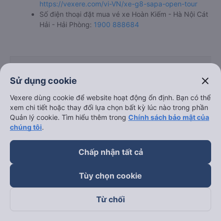
https://vexere.com/vi-VN/xe-g8-sapa-open-tour
Số điện thoại đặt mua vé xe Hoàn Kiếm - Hà Nội Cát
Hải - Hải Phòng:
1900 888684
close
Sử dụng cookie
Bảng tổng hợp thông ti
Vexere dùng cookie để website hoạt động ổn định. Bạn có thể
xem chi tiết hoặc thay đổi lựa chọn bất kỳ lúc nào trong phần
Quản lý cookie. Tìm hiểu thêm trong
Chính sách bảo mật của
chúng tôi
.
Chấp nhận tất cả
Giờ
Nhà xe
Điểm đi
chạy
Tùy chọn cookie
Từ chối