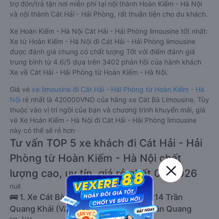
trợ đón/trả tận nơi miễn phí tại nội thành Hoàn Kiếm - Hà Nội
và nội thành Cát Hải - Hải Phòng, rất thuận tiện cho du khách.
Xe Hoàn Kiếm - Hà Nội Cát Hải - Hải Phòng limousine tốt nhất:
Xe từ Hoàn Kiếm - Hà Nội đi Cát Hải - Hải Phòng limousine
được đánh giá chung có chất lượng Tốt với điểm đánh giá
trung bình từ 4.6/5 dựa trên 3402 phản hồi của hành khách
Xe về Cát Hải - Hải Phòng từ Hoàn Kiếm - Hà Nội.
Giá vé
xe limousine đi Cát Hải - Hải Phòng từ Hoàn Kiếm - Hà
Nội
rẻ nhất là 420000VND của hãng xe Cát Bà Limousine. Tùy
thuộc vào vị trí ngồi của bạn và chương trình khuyến mãi, giá
vé Xe Hoàn Kiếm - Hà Nội đi Cát Hải - Hải Phòng limousine
này có thể sẽ rẻ hơn
Tư vấn TOP 5 xe khách đi Cát Hải - Hải
Phòng từ Hoàn Kiếm - Hà Nội chất
lượng cao, uy tín, giá rẻ nhất 08/2026
null
🚌 1. Xe Cát Bà Express khởi hành tại 214 Trần
Quang Khải (Văn phòng Hà Nội (214 Trần Quang