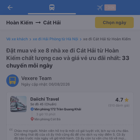
arrow_back
Tải app Vexere ngay!
Tải app Vexere
-30k
Mở app
Mở app
Nhận ưu đãi thành viên độc
-30k/ghế khi đặt vé máy bay qua
quyền
app
Hoàn Kiếm
Cát Hải
Chọn ngày
Vé xe khách
xe đi Hải Phòng từ Hà Nội
xe đi Cát Hải từ Hoàn Kiếm
Đặt mua vé xe 8 nhà xe đi Cát Hải từ Hoàn
Kiếm chất lượng cao và giá vé ưu đãi nhất
: 33
chuyến mỗi ngày
Vexere Team
Ngày cập nhật: 06/08/2026
Daiichi Travel
4.7
Sơ đồ 45 (Chuẩn)
(510 đánh giá)
Văn phòng 172 Trần Quang Khải
3 giờ 10 phút
Văn phòng Cát Bà
Chào mọi người. Nhân viên hỗ trợ là một cô gái tuyệt vời, lịch sự và chu đáo.
Chỉ riêng thái độ của cô ấy thôi cũng đủ để cho dịch vụ này điểm 5. Cô ấy
đã báo trước nửa ngày về giờ khởi hành. Cô ấy còn tư vấn cho tôi về mọi