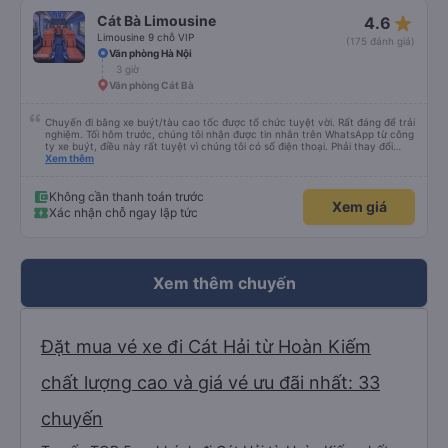
star_rate
Cát Bà Limousine
4.6
Limousine 9 chỗ VIP
(175 đánh giá)
Văn phòng Hà Nội
3 giờ
Văn phòng Cát Bà
Chuyến đi bằng xe buýt/tàu cao tốc được tổ chức tuyệt vời. Rất đáng để trải
nghiệm. Tối hôm trước, chúng tôi nhận được tin nhắn trên WhatsApp từ công
ty xe buýt, điều này rất tuyệt vì chúng tôi có số điện thoại. Phải thay đổi
điểm đón vì trời mưa như trút nước, nhưng họ rất thông cảm. Anh chàng lái
Xem thêm
xe đảm bảo chúng tôi đã lên xe, anh ấy nói tiếng Anh. Anh ấy cung cấp tất
cả thông tin trước bằng tiếng Việt rồi sau đó bằng tiếng Anh. Chúng tôi đi từ
Cát Bà đến Hà Nội, phải xuống xe buýt, lên tàu cao tốc rồi lại lên một xe
Không cần thanh toán trước
Xem giá
buýt khác. Được tổ chức tốt, giao tiếp tuyệt vời, chuyến đi tuyệt vời.
Xác nhận chỗ ngay lập tức
Xem thêm chuyến
Đặt mua vé xe đi Cát Hải từ Hoàn Kiếm
chất lượng cao và giá vé ưu đãi nhất: 33
chuyến