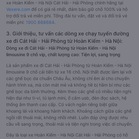
xe Hoàn Kiếm - Hà Nội Cát Hải - Hải Phòng chính hãng tại
Vexere.com
để có giá rẻ nhất, đảm bảo giữ chỗ 100% và hỗ
trợ đổi trả vé miễn phí. Tổng đài tư vấn, đặt vé và đổi trả vé
miễn phí:
1900 888684
.
3. Giới thiệu, tư vấn các dòng xe chạy tuyến đường
xe đi Cát Hải - Hải Phòng từ Hoàn Kiếm - Hà Nội:
Dòng xe đi Cát Hải - Hải Phòng từ Hoàn Kiếm - Hà Nội
limousine 9 chỗ vip, chất lượng cao: Tiện lợi, sang trọng
Là sản phẩm xe đi Cát Hải - Hải Phòng từ Hoàn Kiếm - Hà Nội
limousine 9 chỗ cải tiến từ xe 16 chỗ. Nội thất được làm lại với
các ghế bọc da chuẩn Châu Âu, không chỉ êm ái cho chuyến
hành trình xa, mà còn mát mẻ và không hề bị hầm bí như các
ghế bọc da bình thường. Kèm theo các ghế có nhiều tiện nghi
hiện đại như ti-vi, tủ lạnh mini, ổ cắm usb, đèn đọc sách, hệ
thống âm thanh cao cấp. Có vách ngăn riêng biệt giữa
khoang lái và khoang hành khách. Khoảng cách giữa các ghế
ngồi rất thoải mái, không nhồi nhét. Luôn đáp ứng được nhu
cầu về sang trọng, thoải mái và tiện nghi trong việc di chuyển.
Đây là loại xe Hoàn Kiếm - Hà Nội Cát Hải - Hải Phòng có hỗ