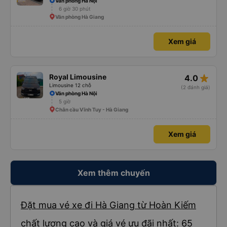
Văn phòng Hà Nội
6 giờ 30 phút
Văn phòng Hà Giang
Xem giá
star_rate
Royal Limousine
4.0
Limousine 12 chỗ
(2 đánh giá)
Văn phòng Hà Nội
5 giờ
Chân cầu Vĩnh Tuy - Hà Giang
Xem giá
Xem thêm chuyến
Đặt mua vé xe đi Hà Giang từ Hoàn Kiếm
chất lượng cao và giá vé ưu đãi nhất: 65