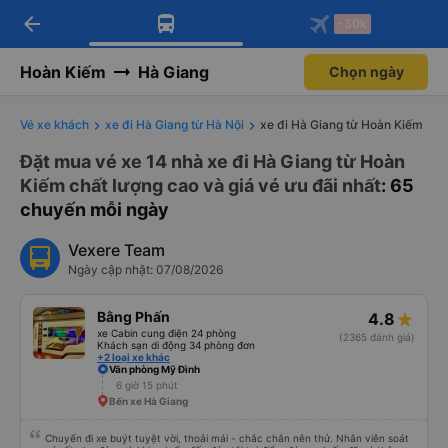
arrow_back
Tải app Vexere ngay!
Tải app Vexere
-30k
Mở app
Mở app
Nhận ưu đãi thành viên độc
-30k/ghế khi đặt vé máy bay qua
quyền
app
Hoàn Kiếm
Hà Giang
Chọn ngày
Vé xe khách
xe đi Hà Giang từ Hà Nội
xe đi Hà Giang từ Hoàn Kiếm
Đặt mua vé xe 14 nhà xe đi Hà Giang từ Hoàn
Kiếm chất lượng cao và giá vé ưu đãi nhất
: 65
chuyến mỗi ngày
Vexere Team
Ngày cập nhật: 07/08/2026
Bằng Phấn
4.8
xe Cabin cung điện 24 phòng
(2365 đánh giá)
Khách sạn di động 34 phòng đơn
+2 loại xe khác
Văn phòng Mỹ Đình
6 giờ 15 phút
Bến xe Hà Giang
Chuyến đi xe buýt tuyệt vời, thoải mái - chắc chắn nên thử. Nhân viên soát