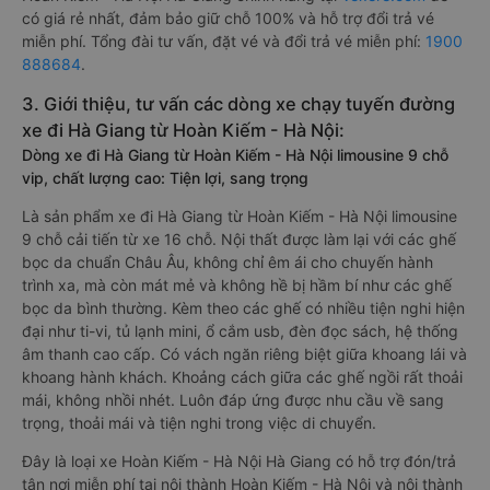
có giá rẻ nhất, đảm bảo giữ chỗ 100% và hỗ trợ đổi trả vé
miễn phí. Tổng đài tư vấn, đặt vé và đổi trả vé miễn phí:
1900
888684
.
3. Giới thiệu, tư vấn các dòng xe chạy tuyến đường
xe đi Hà Giang từ Hoàn Kiếm - Hà Nội:
Dòng xe đi Hà Giang từ Hoàn Kiếm - Hà Nội limousine 9 chỗ
vip, chất lượng cao: Tiện lợi, sang trọng
Là sản phẩm xe đi Hà Giang từ Hoàn Kiếm - Hà Nội limousine
9 chỗ cải tiến từ xe 16 chỗ. Nội thất được làm lại với các ghế
bọc da chuẩn Châu Âu, không chỉ êm ái cho chuyến hành
trình xa, mà còn mát mẻ và không hề bị hầm bí như các ghế
bọc da bình thường. Kèm theo các ghế có nhiều tiện nghi hiện
đại như ti-vi, tủ lạnh mini, ổ cắm usb, đèn đọc sách, hệ thống
âm thanh cao cấp. Có vách ngăn riêng biệt giữa khoang lái và
khoang hành khách. Khoảng cách giữa các ghế ngồi rất thoải
mái, không nhồi nhét. Luôn đáp ứng được nhu cầu về sang
trọng, thoải mái và tiện nghi trong việc di chuyển.
Đây là loại xe Hoàn Kiếm - Hà Nội Hà Giang có hỗ trợ đón/trả
tận nơi miễn phí tại nội thành Hoàn Kiếm - Hà Nội và nội thành