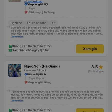
+1 loại xe khác
Văn phòng Hà Nội
6 giờ
165 đường Lý Tự Trọng
Sạch sẽ
Lái xe an toàn
+5
Sao đến giờ vẫn chưa có nhiều người biết đến nhà xe này vậy ạ, mình thấy
siêu siêu ưng ý luôn - Xe chạy đúng giờ, không dừng đón khách dọc đường
(tiết kiệm siêu nhiều thời gian luôn) - Anh lái xe siêu nhiệt tình lunnnn - Anh
chủ xe thì siêu đáng yêu còn xách đồ hộ mình nữa - Quan trọng hơn nữa là
Xem thêm
xe mới, không mùi nên các khứa say xe không phải lo nha (thề, uy tín không
seeding 🫰🏻) - Đến văn phòng anh chủ còn cho xe đưa đón về tận nơi nữa
Tóm gọn lại thì đây là 1 chuyến xe siêu tuyệt vời, mọi người rất rất nên trải
Không cần thanh toán trước
Xem giá
nghiệm nha
Xác nhận chỗ ngay lập tức
star_rate
Ngọc Sơn (Hà Giang)
3.5
Limousine 24 cabin
(51 đánh giá)
Bến xe Mỹ Đình
5 giờ 30 phút
Văn phòng Hà Giang
Tôi không đi chuyến xe buýt của họ vì lỡ chuyến do hãng xe khác (tôi phải
đổi xe). Tuy nhiên, họ đã cố gắng đợi tôi 30 phút, và dù tôi không kịp, họ vẫn
giúp tôi tìm một chuyến xe buýt khác ngay lập tức. Họ cùng tôi đến bến xe
và chỉ cho tôi tuyến xe. Rất chuyên nghiệp.
Xem thêm
Không cần thanh toán trước