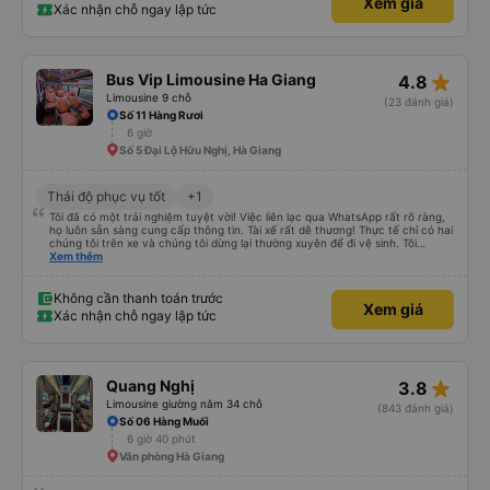
Xem giá
Xác nhận chỗ ngay lập tức
star_rate
Bus Vip Limousine Ha Giang
4.8
Limousine 9 chỗ
(23 đánh giá)
Số 11 Hàng Rươi
6 giờ
Số 5 Đại Lộ Hữu Nghị, Hà Giang
Thái độ phục vụ tốt
+1
Tôi đã có một trải nghiệm tuyệt vời! Việc liên lạc qua WhatsApp rất rõ ràng,
họ luôn sẵn sàng cung cấp thông tin. Tài xế rất dễ thương! Thực tế chỉ có hai
chúng tôi trên xe và chúng tôi dừng lại thường xuyên để đi vệ sinh. Tôi
khuyên bạn nên mang theo khăn giấy và nước rửa tay vì nhà vệ sinh trên
Xem thêm
đường có thể không được trang bị đầy đủ. Dịch vụ hoàn hảo và tôi chắc
chắn sẽ đặt xe lại lần nữa.
Không cần thanh toán trước
Xem giá
Xác nhận chỗ ngay lập tức
star_rate
Quang Nghị
3.8
Limousine giường nằm 34 chỗ
(843 đánh giá)
Số 06 Hàng Muối
6 giờ 40 phút
Văn phòng Hà Giang