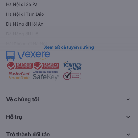
Hà Nội đi Sa Pa
Hà Nội đi Tam Đảo
Đà Nẵng đi Hội An
Đà Nẵng đi Huế
Hải Phòng đi Hà Nội
Xem tất cả tuyến đường
keyboard_arrow_down
Về chúng tôi
keyboard_arrow_down
Hỗ trợ
keyboard_arrow_down
Trở thành đối tác