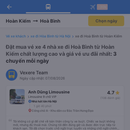
arrow_back
Tải app Vexere ngay!
Tải app Vexere
-30k
Mở app
Mở app
Nhận ưu đãi thành viên độc
-30k/ghế khi đặt vé máy bay qua
quyền
app
Hoàn Kiếm
Hoà Bình
Chọn ngày
Vé xe khách
xe đi Hòa Bình từ Hà Nội
xe đi Hoà Bình từ Hoàn Kiếm
Đặt mua vé xe 4 nhà xe đi Hoà Bình từ Hoàn
Kiếm chất lượng cao và giá vé ưu đãi nhất
: 3
chuyến mỗi ngày
Vexere Team
Ngày cập nhật: 07/08/2026
Anh Dũng Limousine
4.7
Limousine 9 chỗ VIP
(106 đánh giá)
Nhà hát lớn Hà Nội
1 giờ 40 phút
Cổng chữ A - Khu dân cư Bắc Trần Hưng Đạo
Tôi không có gì để chê về bản thân công ty xe buýt. Chiếc xe buýt không
mới, nhưng đủ thoải mái. Chúng tôi đến đúng giờ và được đón trực tiếp từ
khách sạn. Tôi đã chọn trước chỗ ngồi trực tuyến và những chỗ ngồi chính