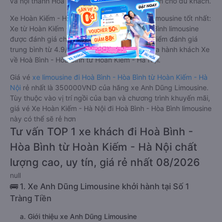
và nội thành Hoà Bình - Hòa Bình, rất thuận tiện cho du khách.
Xe Hoàn Kiếm - Hà Nội Hoà Bình - Hòa Bình limousine tốt nhất:
Xe từ Hoàn Kiếm - Hà Nội đi Hoà Bình - Hòa Bình limousine
được đánh giá chung có chất lượng Tốt với điểm đánh giá
trung bình từ 4.9/5 dựa trên 106 phản hồi của hành khách Xe
về Hoà Bình - Hòa Bình từ Hoàn Kiếm - Hà Nội.
Giá vé
xe limousine đi Hoà Bình - Hòa Bình từ Hoàn Kiếm - Hà
Nội
rẻ nhất là 350000VND của hãng xe Anh Dũng Limousine.
Tùy thuộc vào vị trí ngồi của bạn và chương trình khuyến mãi,
giá vé Xe Hoàn Kiếm - Hà Nội đi Hoà Bình - Hòa Bình limousine
này có thể sẽ rẻ hơn
Tư vấn TOP 1 xe khách đi Hoà Bình -
Hòa Bình từ Hoàn Kiếm - Hà Nội chất
lượng cao, uy tín, giá rẻ nhất 08/2026
null
🚌 1. Xe Anh Dũng Limousine khởi hành tại Số 1
Tràng Tiền
a. Giới thiệu xe Anh Dũng Limousine