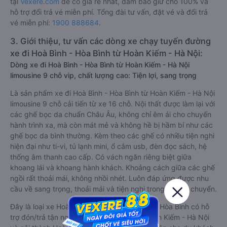
tại
Vexere.com
để có giá rẻ nhất, đảm bảo giữ chỗ 100% và
hỗ trợ đổi trả vé miễn phí. Tổng đài tư vấn, đặt vé và đổi trả
vé miễn phí:
1900 888684
.
3. Giới thiệu, tư vấn các dòng xe chạy tuyến đường
xe đi Hoà Bình - Hòa Bình từ Hoàn Kiếm - Hà Nội:
Dòng xe đi Hoà Bình - Hòa Bình từ Hoàn Kiếm - Hà Nội
limousine 9 chỗ vip, chất lượng cao: Tiện lợi, sang trọng
Là sản phẩm xe đi Hoà Bình - Hòa Bình từ Hoàn Kiếm - Hà Nội
limousine 9 chỗ cải tiến từ xe 16 chỗ. Nội thất được làm lại với
các ghế bọc da chuẩn Châu Âu, không chỉ êm ái cho chuyến
hành trình xa, mà còn mát mẻ và không hề bị hầm bí như các
ghế bọc da bình thường. Kèm theo các ghế có nhiều tiện nghi
hiện đại như ti-vi, tủ lạnh mini, ổ cắm usb, đèn đọc sách, hệ
thống âm thanh cao cấp. Có vách ngăn riêng biệt giữa
khoang lái và khoang hành khách. Khoảng cách giữa các ghế
ngồi rất thoải mái, không nhồi nhét. Luôn đáp ứng được nhu
cầu về sang trọng, thoải mái và tiện nghi trong việc di chuyển.
Đây là loại xe Hoàn Kiếm - Hà Nội Hoà Bình - Hòa Bình có hỗ
trợ đón/trả tận nơi miễn phí tại nội thành Hoàn Kiếm - Hà Nội