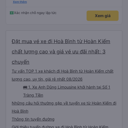
xác đó đã có sẵn khi chúng tôi lên xe — mọi thứ đều được sắp xếp và như
Xem thêm
mong đợi, không có bất ngờ nào. Điều tôi không thích là bản thân con đường
— quanh co, đông đúc và khá mệt mỏi. Tài xế thường phải vượt xe khác, đôi
khi theo cách không hoàn toàn an toàn. Công bằng mà nói, tôi nghĩ điều này
Xác nhận chỗ ngay lập tức
Xem giá
liên quan nhiều đến con đường hơn là tài xế. Đoạn đường này thực sự đầy
thử thách, căng thẳng và đòi hỏi rất nhiều sự tập trung. Chỉ là cần phải
chuẩn bị thôi.
Đặt mua vé xe đi Hoà Bình từ Hoàn Kiếm
chất lượng cao và giá vé ưu đãi nhất: 3
chuyến
Tư vấn TOP 1 xe khách đi Hoà Bình từ Hoàn Kiếm chất
lượng cao, uy tín, giá rẻ nhất 08/2026
🚌 1. Xe Anh Dũng Limousine khởi hành tại Số 1
Tràng Tiền
Những câu hỏi thường gặp về tuyến xe từ Hoàn Kiếm đi
Hoà Bình
Thông tin tuyến đường
Giới thiệu tuyến đường xe đi Hoà Bình từ Hoàn Kiếm