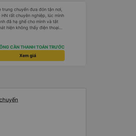
e trung chuyển đưa đón tận nơi,
ề HN rất chuyên nghiệp, lúc mình
anh đã hạ ghế cho mình và tắt
hát hiện không thấy điện thoại
xe trung chuyển để tìm điện thoại
điện thoại ngay trong ngày hôm
t nhiều. 1000 sao ạ.
ÔNG CẦN THANH TOÁN TRƯỚC
Xem giá
 chuyến