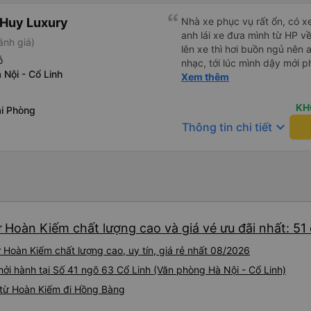
 Huy Luxury
Nhà xe phục vụ rất ổn, có x
anh lái xe đưa mình từ HP v
ánh giá)
lên xe thì hơi buồn ngủ nên 
ỗ
nhạc, tới lúc mình dậy mới p
Nội - Cổ Linh
thì anh đã ngay lập tức gọi 
Xem thêm
hộ mình và mình nhận được 
đó. Cảm ơn anh và nhà xe rấ
KH
i Phòng
keyboard_arrow_down
Thông tin chi tiết
 Hoàn Kiếm chất lượng cao và giá vé ưu đãi nhất: 51
Hoàn Kiếm chất lượng cao, uy tín, giá rẻ nhất 08/2026
ởi hành tại Số 41 ngõ 63 Cổ Linh (Văn phòng Hà Nội - Cổ Linh)
 từ Hoàn Kiếm đi Hồng Bàng