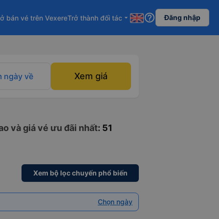
help_outline
Đăng nhập
ở bán vé trên Vexere
Trở thành đối tác
arrow_drop_down
Xem giá
 ngày về
o và giá vé ưu đãi nhất
: 51
Xem bộ lọc chuyến phổ biến
Chọn ngày