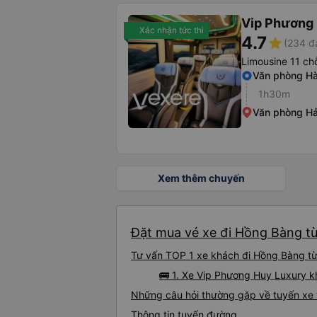
Vip Phương
Xác nhận tức thì
4.7
star
(234 đ
Limousine 11 ch
Văn phòng Hà 
1h30m
Văn phòng Hả
Xem thêm chuyến
Đặt mua vé xe đi Hồng Bàng từ
Tư vấn TOP 1 xe khách đi Hồng Bàng từ 
🚌 1. Xe Vip Phương Huy Luxury kh
Những câu hỏi thường gặp về tuyến xe
Thông tin tuyến đường