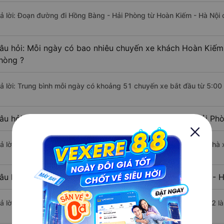
rả lời: Đoạn đường đi Hồng Bàng - Hải Phòng từ Hoàn Kiếm - Hà Nội
âu hỏi: Mỗi ngày có bao nhiêu chuyến xe khách Hoàn Kiếm
hòng ?
rả lời: Trung bình mỗi ngày có khoảng 51 chuyến xe bắt đầu từ 5:00
âu hỏi: Nhà xe đi Hoàn Kiếm - Hà Nội Hồng Bàng - Hải Ph
rả lời: Chuyến xe có giờ xuất phát sớm nhất vào lúc 5:00 là của nh
âu hỏi: Nhà xe đi Hồng Bàng - Hải Phòng từ Hoàn Kiếm - H
rả lời: Chuyến xe có giờ xuất phát trễ (muộn) nhất là vào lúc 21:02 