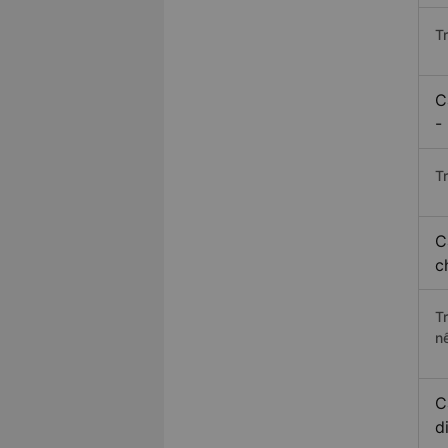
T
C
-
Tr
C
c
T
n
C
d