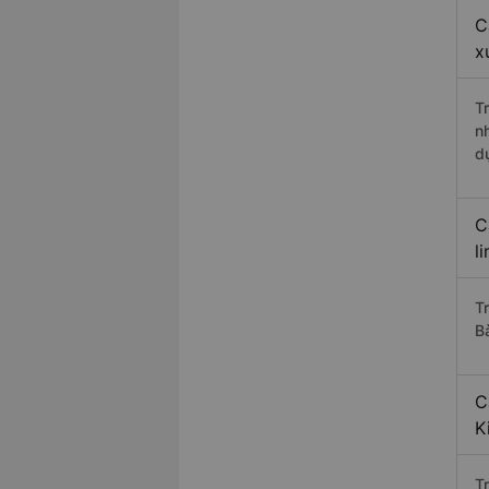
C
x
T
n
d
C
l
T
B
C
K
T