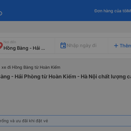
Đơn hàng của tôi
M
fo
Nơi đến
add
Nhập ngày đi
Thêm
xe đi Hồng Bàng từ Hoàn Kiếm
àng - Hải Phòng từ Hoàn Kiếm - Hà Nội chất lượng ca
rống và ưu đãi khi đặt vé