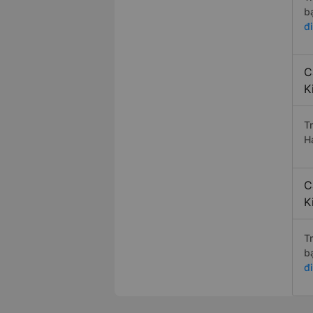
b
đ
C
K
T
H
C
K
T
b
đ