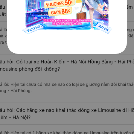
âu hỏi: Review xe đi Hồng Bàng - Hải Phòng từ Hoàn Kiếm 
uất sắc, cao cấp nhất?
rả lời: Những hãng xe đi Hoàn Kiếm - Hà Nội Hồng Bàng - Hải Phòng c
hà xe Vip Phương Huy Luxury đi Hồng Bàng - Hải Phòng từ Hoàn Kiếm
ựa trên 234 đánh giá của khách hàng).
âu hỏi: Có loại xe Hoàn Kiếm - Hà Nội Hồng Bàng - Hải Ph
imousine phòng đôi không?
rả lời: Hiện tại chưa có nhà xe nào có loại xe giường nằm đôi khai t
àng - Hải Phòng.
âu hỏi: Các hãng xe nào khai thác dòng xe Limousine đi H
iếm - Hà Nội?
rả lời: Hiện tại có 1 hãng xe khai thác dòng xe Limousine trên tuyế