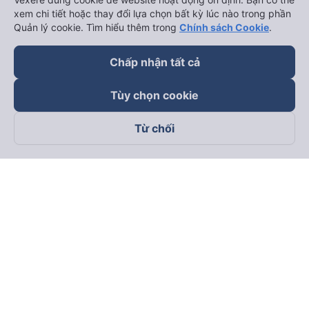
xem chi tiết hoặc thay đổi lựa chọn bất kỳ lúc nào trong phần
Quản lý cookie. Tìm hiểu thêm trong
Chính sách Cookie
.
Chấp nhận tất cả
Tùy chọn cookie
Từ chối
Theo dõi chúng tôi trên
Facebook
Tiktok
Youtube
Công ty TNHH Thương Mại Dịch Vụ Vexere
Địa chỉ đăng ký kinh doanh: 8C Chữ Đồng Tử, Phường Tân
Sơn Nhất, TP. Hồ Chí Minh, Việt Nam
Địa chỉ
:
Lầu 2, toà nhà H3 Circo Hoàng Diệu, 384 Hoàng Diệu,
Phường Khánh Hội, TP Hồ Chí Minh, Việt Nam
Tầng 3, toà nhà 101 Láng Hạ, 101 Láng Hạ, Phường Láng, TP.
Hà Nội, Việt Nam