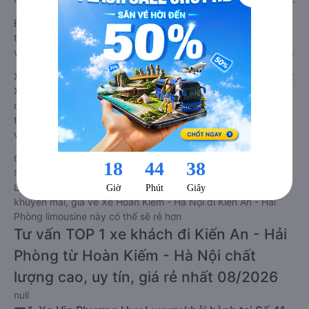
Đây là loại xe Hoàn Kiếm - Hà Nội Kiến An - Hải Phòng có hỗ
trợ đón/trả tận nơi miễn phí tại nội thành Hoàn Kiếm - Hà Nội
và nội thành Kiến An - Hải Phòng, rất thuận tiện cho du khách.
Xe Hoàn Kiếm - Hà Nội Kiến An - Hải Phòng limousine tốt nhất:
Xe từ Hoàn Kiếm - Hà Nội đi Kiến An - Hải Phòng limousine
được đánh giá chung có chất lượng Tốt với điểm đánh giá
trung bình từ 4.7/5 dựa trên 235 phản hồi của hành khách Xe
về Kiến An - Hải Phòng từ Hoàn Kiếm - Hà Nội.
Giá vé
xe limousine đi Kiến An - Hải Phòng từ Hoàn Kiếm - Hà
Nội
rẻ nhất là 240000VND của hãng xe Vip Phương Huy
Luxury. Tùy thuộc vào vị trí ngồi của bạn và chương trình
khuyến mãi, giá vé Xe Hoàn Kiếm - Hà Nội đi Kiến An - Hải
Phòng limousine này có thể sẽ rẻ hơn
Tư vấn TOP 1 xe khách đi Kiến An - Hải
Phòng từ Hoàn Kiếm - Hà Nội chất
lượng cao, uy tín, giá rẻ nhất 08/2026
null