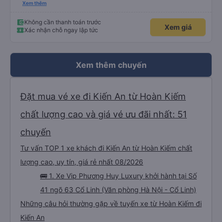
thấy điện thoại thì anh đã ngay lập tức gọi xe trung chuyển để tìm điện thoại
Xem thêm
hộ mình và mình nhận được điện thoại ngay trong ngày hôm đó. Cảm ơn anh
và nhà xe rất nhiều. 1000 sao ạ.
Không cần thanh toán trước
Xem giá
Xác nhận chỗ ngay lập tức
Xem thêm chuyến
Đặt mua vé xe đi Kiến An từ Hoàn Kiếm
chất lượng cao và giá vé ưu đãi nhất: 51
chuyến
Tư vấn TOP 1 xe khách đi Kiến An từ Hoàn Kiếm chất
lượng cao, uy tín, giá rẻ nhất 08/2026
🚌 1. Xe Vip Phương Huy Luxury khởi hành tại Số
41 ngõ 63 Cổ Linh (Văn phòng Hà Nội - Cổ Linh)
Những câu hỏi thường gặp về tuyến xe từ Hoàn Kiếm đi
Kiến An