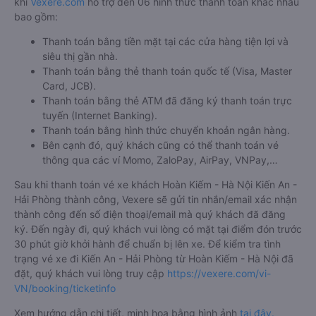
khi
Vexere.com
hỗ trợ đến 06 hình thức thanh toán khác nhau
bao gồm:
Thanh toán bằng tiền mặt tại các cửa hàng tiện lợi và
siêu thị gần nhà.
Thanh toán bằng thẻ thanh toán quốc tế (Visa, Master
Card, JCB).
Thanh toán bằng thẻ ATM đã đăng ký thanh toán trực
tuyến (Internet Banking).
Thanh toán bằng hình thức chuyển khoản ngân hàng.
Bên cạnh đó, quý khách cũng có thể thanh toán vé
thông qua các ví Momo, ZaloPay, AirPay, VNPay,…
Sau khi thanh toán vé xe khách Hoàn Kiếm - Hà Nội Kiến An -
Hải Phòng thành công, Vexere sẽ gửi tin nhắn/email xác nhận
thành công đến số điện thoại/email mà quý khách đã đăng
ký. Đến ngày đi, quý khách vui lòng có mặt tại điểm đón trước
30 phút giờ khởi hành để chuẩn bị lên xe. Để kiểm tra tình
trạng vé xe đi Kiến An - Hải Phòng từ Hoàn Kiếm - Hà Nội đã
đặt, quý khách vui lòng truy cập
https://vexere.com/vi-
VN/booking/ticketinfo
Xem hướng dẫn chi tiết, minh họa bằng hình ảnh
tại đây.