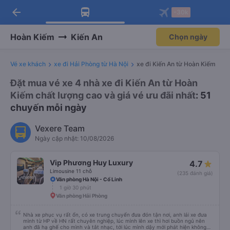
arrow_back
Tải app Vexere ngay!
Tải app Vexere
-30k
Mở app
Mở app
Nhận ưu đãi thành viên độc
-30k/ghế khi đặt vé máy bay qua
quyền
app
Hoàn Kiếm
Kiến An
Chọn ngày
Vé xe khách
xe đi Hải Phòng từ Hà Nội
xe đi Kiến An từ Hoàn Kiếm
Đặt mua vé xe 4 nhà xe đi Kiến An từ Hoàn
Kiếm chất lượng cao và giá vé ưu đãi nhất
: 51
chuyến mỗi ngày
Vexere Team
Ngày cập nhật: 10/08/2026
Vip Phương Huy Luxury
4.7
Limousine 11 chỗ
(235 đánh giá)
Văn phòng Hà Nội - Cổ Linh
1 giờ 30 phút
Văn phòng Hải Phòng
Nhà xe phục vụ rất ổn, có xe trung chuyển đưa đón tận nơi, anh lái xe đưa
mình từ HP về HN rất chuyên nghiệp, lúc mình lên xe thì hơi buồn ngủ nên
anh đã hạ ghế cho mình và tắt nhạc, tới lúc mình dậy mới phát hiện không