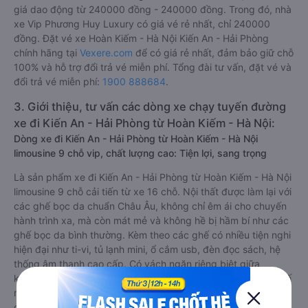
giá dao động từ 240000 đồng - 240000 đồng. Trong đó, nhà
xe Vip Phương Huy Luxury có giá vé rẻ nhất, chỉ 240000
đồng. Đặt vé xe Hoàn Kiếm - Hà Nội Kiến An - Hải Phòng
chính hãng tại
Vexere.com
để có giá rẻ nhất, đảm bảo giữ chỗ
100% và hỗ trợ đổi trả vé miễn phí. Tổng đài tư vấn, đặt vé và
đổi trả vé miễn phí:
1900 888684
.
3. Giới thiệu, tư vấn các dòng xe chạy tuyến đường
xe đi Kiến An - Hải Phòng từ Hoàn Kiếm - Hà Nội:
Dòng xe đi Kiến An - Hải Phòng từ Hoàn Kiếm - Hà Nội
limousine 9 chỗ vip, chất lượng cao: Tiện lợi, sang trọng
Là sản phẩm xe đi Kiến An - Hải Phòng từ Hoàn Kiếm - Hà Nội
limousine 9 chỗ cải tiến từ xe 16 chỗ. Nội thất được làm lại với
các ghế bọc da chuẩn Châu Âu, không chỉ êm ái cho chuyến
hành trình xa, mà còn mát mẻ và không hề bị hầm bí như các
ghế bọc da bình thường. Kèm theo các ghế có nhiều tiện nghi
hiện đại như ti-vi, tủ lạnh mini, ổ cắm usb, đèn đọc sách, hệ
thống âm thanh cao cấp. Có vách ngăn riêng biệt giữa
khoang lái và khoang hành khách. Khoảng cách giữa các ghế
ngồi rất thoải mái, không nhồi nhét. Luôn đáp ứng được nhu
cầu về sang trọng, thoải mái và tiện nghi trong việc di chuyển.