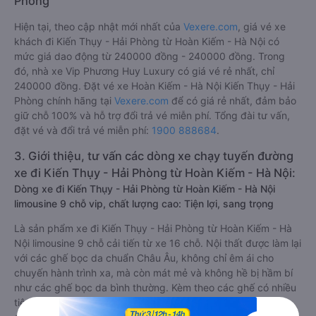
Phòng
Hiện tại, theo cập nhật mới nhất của
Vexere.com
, giá vé xe
khách đi Kiến Thụy - Hải Phòng từ Hoàn Kiếm - Hà Nội có
mức giá dao động từ 240000 đồng - 240000 đồng. Trong
đó, nhà xe Vip Phương Huy Luxury có giá vé rẻ nhất, chỉ
240000 đồng. Đặt vé xe Hoàn Kiếm - Hà Nội Kiến Thụy - Hải
Phòng chính hãng tại
Vexere.com
để có giá rẻ nhất, đảm bảo
giữ chỗ 100% và hỗ trợ đổi trả vé miễn phí. Tổng đài tư vấn,
đặt vé và đổi trả vé miễn phí:
1900 888684
.
3. Giới thiệu, tư vấn các dòng xe chạy tuyến đường
xe đi Kiến Thụy - Hải Phòng từ Hoàn Kiếm - Hà Nội:
Dòng xe đi Kiến Thụy - Hải Phòng từ Hoàn Kiếm - Hà Nội
limousine 9 chỗ vip, chất lượng cao: Tiện lợi, sang trọng
Là sản phẩm xe đi Kiến Thụy - Hải Phòng từ Hoàn Kiếm - Hà
Nội limousine 9 chỗ cải tiến từ xe 16 chỗ. Nội thất được làm lại
với các ghế bọc da chuẩn Châu Âu, không chỉ êm ái cho
chuyến hành trình xa, mà còn mát mẻ và không hề bị hầm bí
như các ghế bọc da bình thường. Kèm theo các ghế có nhiều
tiện nghi hiện đại như ti-vi, tủ lạnh mini, ổ cắm usb, đèn đọc