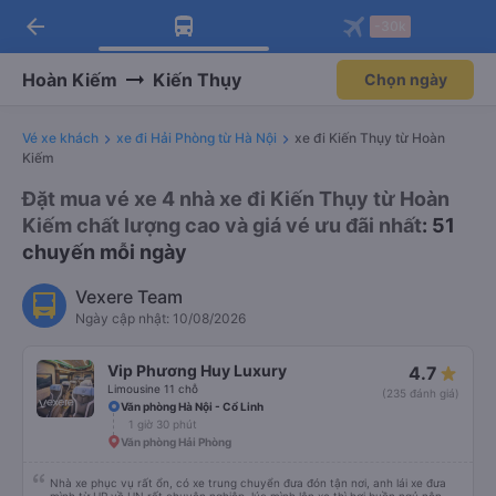
arrow_back
Tải app Vexere ngay!
Tải app Vexere
-30k
Mở app
Mở app
Nhận ưu đãi thành viên độc
-30k/ghế khi đặt vé máy bay qua
quyền
app
Hoàn Kiếm
Kiến Thụy
Chọn ngày
Vé xe khách
xe đi Hải Phòng từ Hà Nội
xe đi Kiến Thụy từ Hoàn
Kiếm
Đặt mua vé xe 4 nhà xe đi Kiến Thụy từ Hoàn
Kiếm chất lượng cao và giá vé ưu đãi nhất
: 51
chuyến mỗi ngày
Vexere Team
Ngày cập nhật: 10/08/2026
Vip Phương Huy Luxury
4.7
Limousine 11 chỗ
(235 đánh giá)
Văn phòng Hà Nội - Cổ Linh
1 giờ 30 phút
Văn phòng Hải Phòng
Nhà xe phục vụ rất ổn, có xe trung chuyển đưa đón tận nơi, anh lái xe đưa