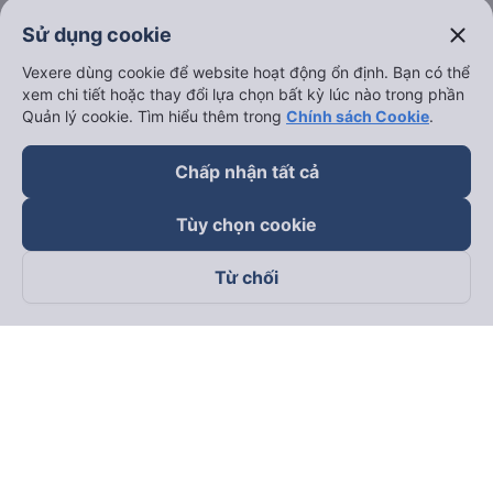
close
Sử dụng cookie
Vexere dùng cookie để website hoạt động ổn định. Bạn có thể
xem chi tiết hoặc thay đổi lựa chọn bất kỳ lúc nào trong phần
Quản lý cookie. Tìm hiểu thêm trong
Chính sách Cookie
.
Chấp nhận tất cả
Tùy chọn cookie
Từ chối
Theo dõi chúng tôi trên
Facebook
Tiktok
Youtube
Công ty TNHH Thương Mại Dịch Vụ Vexere
Địa chỉ đăng ký kinh doanh: 8C Chữ Đồng Tử, Phường Tân
Sơn Nhất, TP. Hồ Chí Minh, Việt Nam
Địa chỉ
:
Lầu 2, toà nhà H3 Circo Hoàng Diệu, 384 Hoàng Diệu,