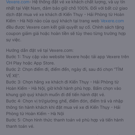
Vexere.com
- Hệ thống đặt vé xe khách chất lượng, và uy tín
nhất tại Việt Nam, đảm bảo giữ chỗ 100%. Đối với bất cứ giao
dịch đặt mua vé xe khách đi Kiến Thụy - Hải Phòng từ Hoàn
Kiếm - Hà Nội nào của quý khách tại trang web
Vexere.com
đều được Vexere cam kết giải quyết sự cố. Chính sách tặng
coupon giảm giá hoặc hoàn tiền sẽ tùy theo từng trường hợp
sự việc.
Hướng dẫn đặt vé tại Vexere.com:
Bước 1: Truy cập vào website Vexere hoặc tải app Vexere trên
CH Play hoặc App Store.
Bước 2: Chọn điểm đi, điểm đến, ngày đi, sau đó chọn “TÌM
VÉ XE”.
Bước 3: Chọn hãng xe khách đi Kiến Thụy - Hải Phòng từ
Hoàn Kiếm - Hà Nội, giờ khởi hành phù hợp. Bấm chọn vào
khung giờ quý khách muốn đi để tiến hành đặt vé.
Bước 4: Chọn vị trí/giường ghế, điểm đón, điểm trả và nhập
thông tin hành khách khi đặt mua vé xe đi Kiến Thụy - Hải
Phòng từ Hoàn Kiếm - Hà Nội
Bước 5: Chọn hình thức thanh toán vé phù hợp và tiến hành
thanh toán vé.