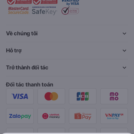
keyboard_arrow_down
Về chúng tôi
keyboard_arrow_down
Hỗ trợ
keyboard_arrow_down
Trở thành đối tác
Đối tác thanh toán