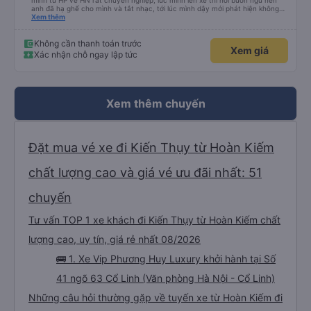
mình từ HP về HN rất chuyên nghiệp, lúc mình lên xe thì hơi buồn ngủ nên
anh đã hạ ghế cho mình và tắt nhạc, tới lúc mình dậy mới phát hiện không
thấy điện thoại thì anh đã ngay lập tức gọi xe trung chuyển để tìm điện thoại
Xem thêm
hộ mình và mình nhận được điện thoại ngay trong ngày hôm đó. Cảm ơn anh
và nhà xe rất nhiều. 1000 sao ạ.
Không cần thanh toán trước
Xem giá
Xác nhận chỗ ngay lập tức
Xem thêm chuyến
Đặt mua vé xe đi Kiến Thụy từ Hoàn Kiếm
chất lượng cao và giá vé ưu đãi nhất: 51
chuyến
Tư vấn TOP 1 xe khách đi Kiến Thụy từ Hoàn Kiếm chất
lượng cao, uy tín, giá rẻ nhất 08/2026
🚌 1. Xe Vip Phương Huy Luxury khởi hành tại Số
41 ngõ 63 Cổ Linh (Văn phòng Hà Nội - Cổ Linh)
Những câu hỏi thường gặp về tuyến xe từ Hoàn Kiếm đi