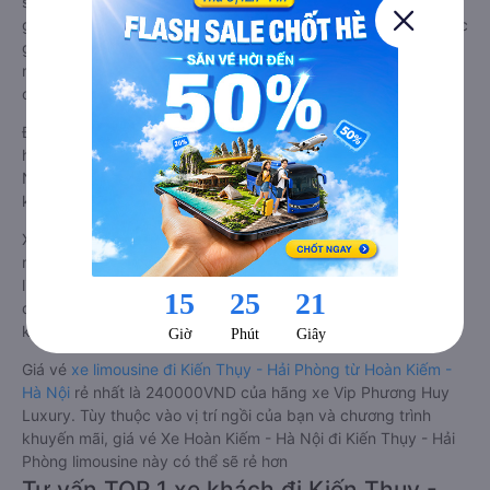
sách, hệ thống âm thanh cao cấp. Có vách ngăn riêng biệt
giữa khoang lái và khoang hành khách. Khoảng cách giữa các
ghế ngồi rất thoải mái, không nhồi nhét. Luôn đáp ứng được
nhu cầu về sang trọng, thoải mái và tiện nghi trong việc di
chuyển.
Đây là loại xe Hoàn Kiếm - Hà Nội Kiến Thụy - Hải Phòng có
hỗ trợ đón/trả tận nơi miễn phí tại nội thành Hoàn Kiếm - Hà
Nội và nội thành Kiến Thụy - Hải Phòng, rất thuận tiện cho du
khách.
Xe Hoàn Kiếm - Hà Nội Kiến Thụy - Hải Phòng limousine tốt
nhất: Xe từ Hoàn Kiếm - Hà Nội đi Kiến Thụy - Hải Phòng
limousine được đánh giá chung có chất lượng Tốt với điểm
đánh giá trung bình từ 4.7/5 dựa trên 235 phản hồi của hành
khách Xe về Kiến Thụy - Hải Phòng từ Hoàn Kiếm - Hà Nội.
Giá vé
xe limousine đi Kiến Thụy - Hải Phòng từ Hoàn Kiếm -
Hà Nội
rẻ nhất là 240000VND của hãng xe Vip Phương Huy
Luxury. Tùy thuộc vào vị trí ngồi của bạn và chương trình
khuyến mãi, giá vé Xe Hoàn Kiếm - Hà Nội đi Kiến Thụy - Hải
Phòng limousine này có thể sẽ rẻ hơn
Tư vấn TOP 1 xe khách đi Kiến Thụy -