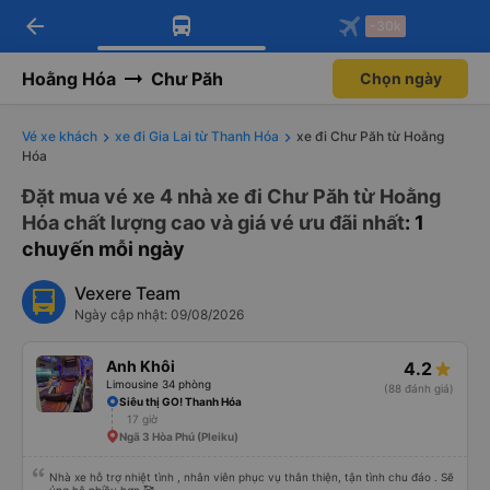
arrow_back
Tải app Vexere ngay!
Tải app Vexere
-30k
Mở app
Mở app
Nhận ưu đãi thành viên độc
-30k/ghế khi đặt vé máy bay qua
quyền
app
Hoằng Hóa
Chư Păh
Chọn ngày
Vé xe khách
xe đi Gia Lai từ Thanh Hóa
xe đi Chư Păh từ Hoằng
Hóa
Đặt mua vé xe 4 nhà xe đi Chư Păh từ Hoằng
Hóa chất lượng cao và giá vé ưu đãi nhất
: 1
chuyến mỗi ngày
Vexere Team
Ngày cập nhật: 09/08/2026
Anh Khôi
4.2
Limousine 34 phòng
(88 đánh giá)
Siêu thị GO! Thanh Hóa
17 giờ
Ngã 3 Hòa Phú (Pleiku)
Nhà xe hỗ trợ nhiệt tình , nhân viên phục vụ thân thiện, tận tình chu đáo . Sẽ