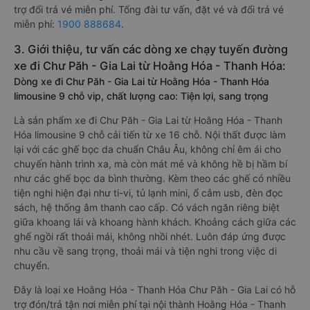
trợ đổi trả vé miễn phí. Tổng đài tư vấn, đặt vé và đổi trả vé
miễn phí:
1900 888684
.
3. Giới thiệu, tư vấn các dòng xe chạy tuyến đường
xe đi Chư Păh - Gia Lai từ Hoằng Hóa - Thanh Hóa:
Dòng xe đi Chư Păh - Gia Lai từ Hoằng Hóa - Thanh Hóa
limousine 9 chỗ vip, chất lượng cao: Tiện lợi, sang trọng
Là sản phẩm xe đi Chư Păh - Gia Lai từ Hoằng Hóa - Thanh
Hóa limousine 9 chỗ cải tiến từ xe 16 chỗ. Nội thất được làm
lại với các ghế bọc da chuẩn Châu Âu, không chỉ êm ái cho
chuyến hành trình xa, mà còn mát mẻ và không hề bị hầm bí
như các ghế bọc da bình thường. Kèm theo các ghế có nhiều
tiện nghi hiện đại như ti-vi, tủ lạnh mini, ổ cắm usb, đèn đọc
sách, hệ thống âm thanh cao cấp. Có vách ngăn riêng biệt
giữa khoang lái và khoang hành khách. Khoảng cách giữa các
ghế ngồi rất thoải mái, không nhồi nhét. Luôn đáp ứng được
nhu cầu về sang trọng, thoải mái và tiện nghi trong việc di
chuyển.
Đây là loại xe Hoằng Hóa - Thanh Hóa Chư Păh - Gia Lai có hỗ
trợ đón/trả tận nơi miễn phí tại nội thành Hoằng Hóa - Thanh