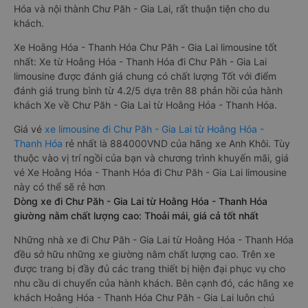
Hóa và nội thành Chư Păh - Gia Lai, rất thuận tiện cho du
khách.
Xe Hoằng Hóa - Thanh Hóa Chư Păh - Gia Lai limousine tốt
nhất: Xe từ Hoằng Hóa - Thanh Hóa đi Chư Păh - Gia Lai
limousine được đánh giá chung có chất lượng Tốt với điểm
đánh giá trung bình từ 4.2/5 dựa trên 88 phản hồi của hành
khách Xe về Chư Păh - Gia Lai từ Hoằng Hóa - Thanh Hóa.
Giá vé
xe limousine đi Chư Păh - Gia Lai từ Hoằng Hóa -
Thanh Hóa
rẻ nhất là 884000VND của hãng xe Anh Khôi. Tùy
thuộc vào vị trí ngồi của bạn và chương trình khuyến mãi, giá
vé Xe Hoằng Hóa - Thanh Hóa đi Chư Păh - Gia Lai limousine
này có thể sẽ rẻ hơn
Dòng xe đi Chư Păh - Gia Lai từ Hoằng Hóa - Thanh Hóa
giường nằm chất lượng cao: Thoải mái, giá cả tốt nhất
Những nhà xe đi Chư Păh - Gia Lai từ Hoằng Hóa - Thanh Hóa
đều sở hữu những xe giường nằm chất lượng cao. Trên xe
được trang bị đầy đủ các trang thiết bị hiện đại phục vụ cho
nhu cầu di chuyển của hành khách. Bên cạnh đó, các hãng xe
khách Hoằng Hóa - Thanh Hóa Chư Păh - Gia Lai luôn chú