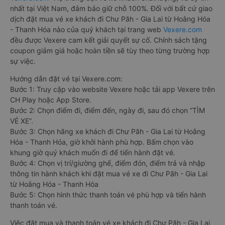
nhất tại Việt Nam, đảm bảo giữ chỗ 100%. Đối với bất cứ giao
dịch đặt mua vé xe khách đi Chư Păh - Gia Lai từ Hoằng Hóa
- Thanh Hóa nào của quý khách tại trang web
Vexere.com
đều được Vexere cam kết giải quyết sự cố. Chính sách tặng
coupon giảm giá hoặc hoàn tiền sẽ tùy theo từng trường hợp
sự việc.
Hướng dẫn đặt vé tại Vexere.com:
Bước 1: Truy cập vào website Vexere hoặc tải app Vexere trên
CH Play hoặc App Store.
Bước 2: Chọn điểm đi, điểm đến, ngày đi, sau đó chọn “TÌM
VÉ XE”.
Bước 3: Chọn hãng xe khách đi Chư Păh - Gia Lai từ Hoằng
Hóa - Thanh Hóa, giờ khởi hành phù hợp. Bấm chọn vào
khung giờ quý khách muốn đi để tiến hành đặt vé.
Bước 4: Chọn vị trí/giường ghế, điểm đón, điểm trả và nhập
thông tin hành khách khi đặt mua vé xe đi Chư Păh - Gia Lai
từ Hoằng Hóa - Thanh Hóa
Bước 5: Chọn hình thức thanh toán vé phù hợp và tiến hành
thanh toán vé.
Việc đặt mua và thanh toán vé xe khách đi Chư Păh - Gia Lai