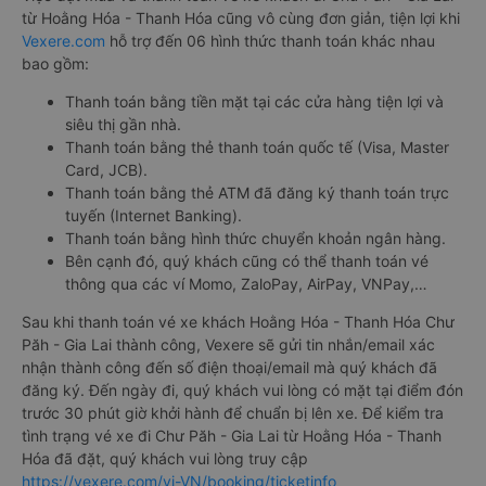
từ Hoằng Hóa - Thanh Hóa cũng vô cùng đơn giản, tiện lợi khi
Vexere.com
hỗ trợ đến 06 hình thức thanh toán khác nhau
bao gồm:
Thanh toán bằng tiền mặt tại các cửa hàng tiện lợi và
siêu thị gần nhà.
Thanh toán bằng thẻ thanh toán quốc tế (Visa, Master
Card, JCB).
Thanh toán bằng thẻ ATM đã đăng ký thanh toán trực
tuyến (Internet Banking).
Thanh toán bằng hình thức chuyển khoản ngân hàng.
Bên cạnh đó, quý khách cũng có thể thanh toán vé
thông qua các ví Momo, ZaloPay, AirPay, VNPay,…
Sau khi thanh toán vé xe khách Hoằng Hóa - Thanh Hóa Chư
Păh - Gia Lai thành công, Vexere sẽ gửi tin nhắn/email xác
nhận thành công đến số điện thoại/email mà quý khách đã
đăng ký. Đến ngày đi, quý khách vui lòng có mặt tại điểm đón
trước 30 phút giờ khởi hành để chuẩn bị lên xe. Để kiểm tra
tình trạng vé xe đi Chư Păh - Gia Lai từ Hoằng Hóa - Thanh
Hóa đã đặt, quý khách vui lòng truy cập
https://vexere.com/vi-VN/booking/ticketinfo