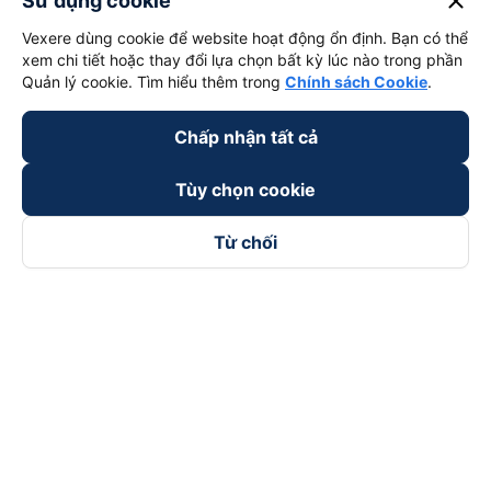
close
Sử dụng cookie
Vexere dùng cookie để website hoạt động ổn định. Bạn có thể
xem chi tiết hoặc thay đổi lựa chọn bất kỳ lúc nào trong phần
Quản lý cookie. Tìm hiểu thêm trong
Chính sách Cookie
.
Chấp nhận tất cả
Tùy chọn cookie
Từ chối
Theo dõi chúng tôi trên
Facebook
Tiktok
Youtube
Công ty TNHH Thương Mại Dịch Vụ Vexere
Địa chỉ đăng ký kinh doanh: 8C Chữ Đồng Tử, Phường Tân
Sơn Nhất, TP. Hồ Chí Minh, Việt Nam
Địa chỉ
:
Lầu 2, toà nhà H3 Circo Hoàng Diệu, 384 Hoàng Diệu,
Phường Khánh Hội, TP Hồ Chí Minh, Việt Nam