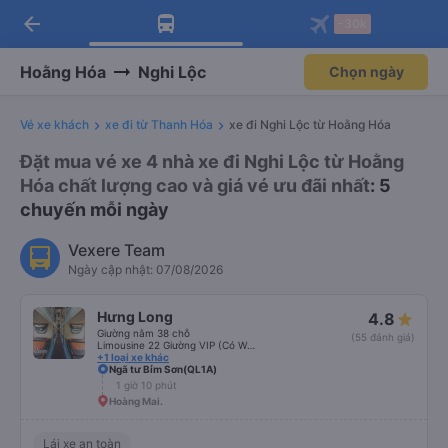
arrow_back
Tải app Vexere ngay!
Tải app Vexere
-30k
Mở app
Mở app
Nhận ưu đãi thành viên độc
-30k/ghế khi đặt vé máy bay qua
quyền
app
Hoằng Hóa
Nghi Lộc
Chọn ngày
Vé xe khách
xe đi từ Thanh Hóa
xe đi Nghi Lộc từ Hoằng Hóa
Đặt mua vé xe 4 nhà xe đi Nghi Lộc từ Hoằng
Hóa chất lượng cao và giá vé ưu đãi nhất
: 5
chuyến mỗi ngày
Vexere Team
Ngày cập nhật: 07/08/2026
Hưng Long
4.8
Giường nằm 38 chỗ
(55 đánh giá)
Limousine 22 Giường VIP (Có WC)
+1 loại xe khác
Ngã tư Bỉm Sơn(QL1A)
1 giờ 10 phút
Hoàng Mai.
Lái xe an toàn