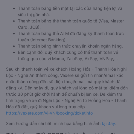
Thanh toán bằng tiền mặt tại các cửa hàng tiện lợi và
siêu thị gần nhà.
Thanh toán bằng thẻ thanh toán quốc tế (Visa, Master
Card, JCB).
Thanh toán bằng thẻ ATM đã đăng ký thanh toán trực
tuyến (Internet Banking).
Thanh toán bằng hình thức chuyển khoản ngân hàng.
Bên cạnh đó, quý khách cũng có thể thanh toán vé
thông qua các ví Momo, ZaloPay, AirPay, VNPay,…
Sau khi thanh toán vé xe khách Hoằng Hóa - Thanh Hóa Nghi
Lộc - Nghệ An thành công, Vexere sẽ gửi tin nhắn/email xác
nhận thành công đến số điện thoại/email mà quý khách đã
đăng ký. Đến ngày đi, quý khách vui lòng có mặt tại điểm đón
trước 30 phút giờ khởi hành để chuẩn bị lên xe. Để kiểm tra
tình trạng vé xe đi Nghi Lộc - Nghệ An từ Hoằng Hóa - Thanh
Hóa đã đặt, quý khách vui lòng truy cập
https://vexere.com/vi-VN/booking/ticketinfo
Xem hướng dẫn chi tiết, minh họa bằng hình ảnh
tại đây.