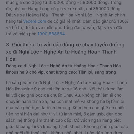
mức giá dao động từ 350000 đồng - 590000 đồng. Trong
đó, nhà xe Hưng Long có giá vé rẻ nhất, chỉ 350000 đồng.
Đặt vé xe Hoằng Hóa - Thanh Hóa Nghi Lộc - Nghệ An chính
hãng tại
Vexere.com
để có giá rẻ nhất, đảm bảo giữ chỗ 100%
và hỗ trợ đổi trả vé miễn phí. Tổng đài tư vấn, đặt vé và đổi
trả vé miễn phí:
1900 888684
.
3. Giới thiệu, tư vấn các dòng xe chạy tuyến đường
xe đi Nghi Lộc - Nghệ An từ Hoằng Hóa - Thanh
Hóa:
Dòng xe đi Nghi Lộc - Nghệ An từ Hoằng Hóa - Thanh Hóa
limousine 9 chỗ vip, chất lượng cao: Tiện lợi, sang trọng
Là sản phẩm xe đi Nghi Lộc - Nghệ An từ Hoằng Hóa - Thanh
Hóa limousine 9 chỗ cải tiến từ xe 16 chỗ. Nội thất được làm
lại với các ghế bọc da chuẩn Châu Âu, không chỉ êm ái cho
chuyến hành trình xa, mà còn mát mẻ và không hề bị hầm bí
như các ghế bọc da bình thường. Kèm theo các ghế có nhiều
tiện nghi hiện đại như ti-vi, tủ lạnh mini, ổ cắm usb, đèn đọc
sách, hệ thống âm thanh cao cấp. Có vách ngăn riêng biệt
giữa khoang lái và khoang hành khách. Khoảng cách giữa các
ghế ngồi rất thoải mái, không nhồi nhét. Luôn đáp ứng được