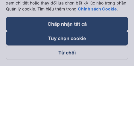
xem chi tiết hoặc thay đổi lựa chọn bất kỳ lúc nào trong phần
Quản lý cookie. Tìm hiểu thêm trong
Chính sách Cookie
.
Chấp nhận tất cả
Tùy chọn cookie
Từ chối
Theo dõi chúng tôi trên
Facebook
Tiktok
Youtube
Công ty TNHH Thương Mại Dịch Vụ Vexere
Địa chỉ đăng ký kinh doanh: 8C Chữ Đồng Tử, Phường Tân
Sơn Nhất, TP. Hồ Chí Minh, Việt Nam
Địa chỉ
:
Lầu 2, toà nhà H3 Circo Hoàng Diệu, 384 Hoàng Diệu,
Phường Khánh Hội, TP Hồ Chí Minh, Việt Nam
Tầng 3, toà nhà 101 Láng Hạ, 101 Láng Hạ, Phường Láng, TP.
Hà Nội, Việt Nam