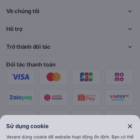
keyboard_arrow_down
Về chúng tôi
keyboard_arrow_down
Hỗ trợ
keyboard_arrow_down
Trở thành đối tác
Đối tác thanh toán
close
Sử dụng cookie
Vexere dùng cookie để website hoạt động ổn định. Bạn có thể