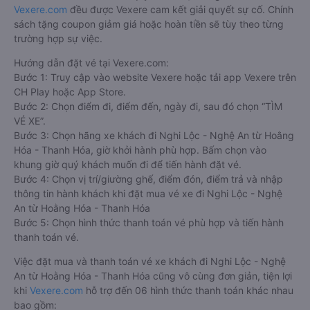
Vexere.com
đều được Vexere cam kết giải quyết sự cố. Chính
sách tặng coupon giảm giá hoặc hoàn tiền sẽ tùy theo từng
trường hợp sự việc.
Hướng dẫn đặt vé tại Vexere.com:
Bước 1: Truy cập vào website Vexere hoặc tải app Vexere trên
CH Play hoặc App Store.
Bước 2: Chọn điểm đi, điểm đến, ngày đi, sau đó chọn “TÌM
VÉ XE”.
Bước 3: Chọn hãng xe khách đi Nghi Lộc - Nghệ An từ Hoằng
Hóa - Thanh Hóa, giờ khởi hành phù hợp. Bấm chọn vào
khung giờ quý khách muốn đi để tiến hành đặt vé.
Bước 4: Chọn vị trí/giường ghế, điểm đón, điểm trả và nhập
thông tin hành khách khi đặt mua vé xe đi Nghi Lộc - Nghệ
An từ Hoằng Hóa - Thanh Hóa
Bước 5: Chọn hình thức thanh toán vé phù hợp và tiến hành
thanh toán vé.
Việc đặt mua và thanh toán vé xe khách đi Nghi Lộc - Nghệ
An từ Hoằng Hóa - Thanh Hóa cũng vô cùng đơn giản, tiện lợi
khi
Vexere.com
hỗ trợ đến 06 hình thức thanh toán khác nhau
bao gồm: