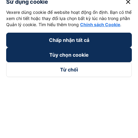
close
Sử dụng cookie
Vexere dùng cookie để website hoạt động ổn định. Bạn có thể
xem chi tiết hoặc thay đổi lựa chọn bất kỳ lúc nào trong phần
Quản lý cookie. Tìm hiểu thêm trong
Chính sách Cookie
.
Chấp nhận tất cả
Tùy chọn cookie
Từ chối
Theo dõi chúng tôi trên
Facebook
Tiktok
Youtube
Công ty TNHH Thương Mại Dịch Vụ Vexere
Địa chỉ đăng ký kinh doanh: 8C Chữ Đồng Tử, Phường Tân
Sơn Nhất, TP. Hồ Chí Minh, Việt Nam
Địa chỉ
:
Lầu 2, toà nhà H3 Circo Hoàng Diệu, 384 Hoàng Diệu,
Phường Khánh Hội, TP Hồ Chí Minh, Việt Nam