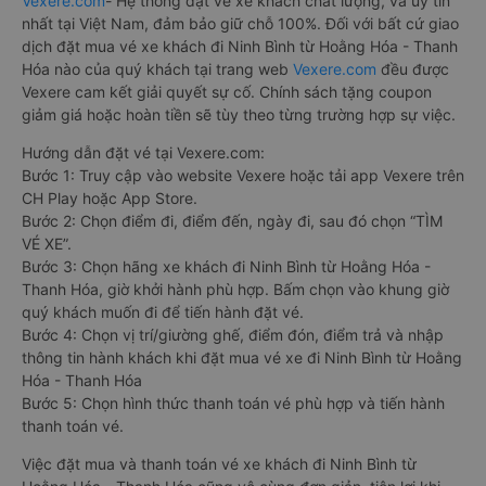
Vexere.com
- Hệ thống đặt vé xe khách chất lượng, và uy tín
nhất tại Việt Nam, đảm bảo giữ chỗ 100%. Đối với bất cứ giao
dịch đặt mua vé xe khách đi Ninh Bình từ Hoằng Hóa - Thanh
Hóa nào của quý khách tại trang web
Vexere.com
đều được
Vexere cam kết giải quyết sự cố. Chính sách tặng coupon
giảm giá hoặc hoàn tiền sẽ tùy theo từng trường hợp sự việc.
Hướng dẫn đặt vé tại Vexere.com:
Bước 1: Truy cập vào website Vexere hoặc tải app Vexere trên
CH Play hoặc App Store.
Bước 2: Chọn điểm đi, điểm đến, ngày đi, sau đó chọn “TÌM
VÉ XE”.
Bước 3: Chọn hãng xe khách đi Ninh Bình từ Hoằng Hóa -
Thanh Hóa, giờ khởi hành phù hợp. Bấm chọn vào khung giờ
quý khách muốn đi để tiến hành đặt vé.
Bước 4: Chọn vị trí/giường ghế, điểm đón, điểm trả và nhập
thông tin hành khách khi đặt mua vé xe đi Ninh Bình từ Hoằng
Hóa - Thanh Hóa
Bước 5: Chọn hình thức thanh toán vé phù hợp và tiến hành
thanh toán vé.
Việc đặt mua và thanh toán vé xe khách đi Ninh Bình từ