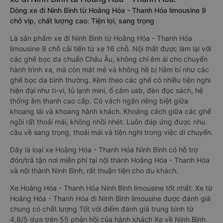
Dòng xe đi Ninh Bình từ Hoằng Hóa - Thanh Hóa limousine 9
chỗ vip, chất lượng cao: Tiện lợi, sang trọng
Là sản phẩm xe đi Ninh Bình từ Hoằng Hóa - Thanh Hóa
limousine 9 chỗ cải tiến từ xe 16 chỗ. Nội thất được làm lại với
các ghế bọc da chuẩn Châu Âu, không chỉ êm ái cho chuyến
hành trình xa, mà còn mát mẻ và không hề bị hầm bí như các
ghế bọc da bình thường. Kèm theo các ghế có nhiều tiện nghi
hiện đại như ti-vi, tủ lạnh mini, ổ cắm usb, đèn đọc sách, hệ
thống âm thanh cao cấp. Có vách ngăn riêng biệt giữa
khoang lái và khoang hành khách. Khoảng cách giữa các ghế
ngồi rất thoải mái, không nhồi nhét. Luôn đáp ứng được nhu
cầu về sang trọng, thoải mái và tiện nghi trong việc di chuyển.
Đây là loại xe Hoằng Hóa - Thanh Hóa Ninh Bình có hỗ trợ
đón/trả tận nơi miễn phí tại nội thành Hoằng Hóa - Thanh Hóa
và nội thành Ninh Bình, rất thuận tiện cho du khách.
Xe Hoằng Hóa - Thanh Hóa Ninh Bình limousine tốt nhất: Xe từ
Hoằng Hóa - Thanh Hóa đi Ninh Bình limousine được đánh giá
chung có chất lượng Tốt với điểm đánh giá trung bình từ
4.8/5 dựa trên 55 phản hồi của hành khách Xe về Ninh Bình