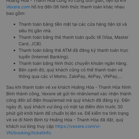
Hoằng Hóa - Thanh Hóa cũng vô cùng đơn giản, tiện lợi khi
Vexere.com
hỗ trợ đến 06 hình thức thanh toán khác nhau
bao gồm:
Thanh toán bằng tiền mặt tại các cửa hàng tiện lợi và
siêu thị gần nhà.
Thanh toán bằng thẻ thanh toán quốc tế (Visa, Master
Card, JCB).
Thanh toán bằng thẻ ATM đã đăng ký thanh toán trực
tuyến (Internet Banking).
Thanh toán bằng hình thức chuyển khoản ngân hàng.
Bên cạnh đó, quý khách cũng có thể thanh toán vé
thông qua các ví Momo, ZaloPay, AirPay, VNPay,…
Sau khi thanh toán vé xe khách Hoằng Hóa - Thanh Hóa Ninh
Bình thành công, Vexere sẽ gửi tin nhắn/email xác nhận thành
công đến số điện thoại/email mà quý khách đã đăng ký. Đến
ngày đi, quý khách vui lòng có mặt tại điểm đón trước 30
phút giờ khởi hành để chuẩn bị lên xe. Để kiểm tra tình trạng
vé xe đi Ninh Bình từ Hoằng Hóa - Thanh Hóa đã đặt, quý
khách vui lòng truy cập
https://vexere.com/vi-
VN/booking/ticketinfo