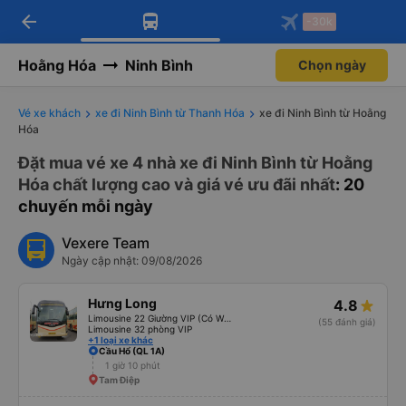
arrow_back
Tải app Vexere ngay!
Tải app Vexere
-30k
Mở app
Mở app
Nhận ưu đãi thành viên độc
-30k/ghế khi đặt vé máy bay qua
quyền
app
Hoằng Hóa
Ninh Bình
Chọn ngày
Vé xe khách
xe đi Ninh Bình từ Thanh Hóa
xe đi Ninh Bình từ Hoằng
Hóa
Đặt mua vé xe 4 nhà xe đi Ninh Bình từ Hoằng
Hóa chất lượng cao và giá vé ưu đãi nhất
: 20
chuyến mỗi ngày
Vexere Team
Ngày cập nhật: 09/08/2026
Hưng Long
4.8
Limousine 22 Giường VIP (Có WC)
(55 đánh giá)
Limousine 32 phòng VIP
+1 loại xe khác
Cầu Hổ (QL 1A)
1 giờ 10 phút
Tam Điệp