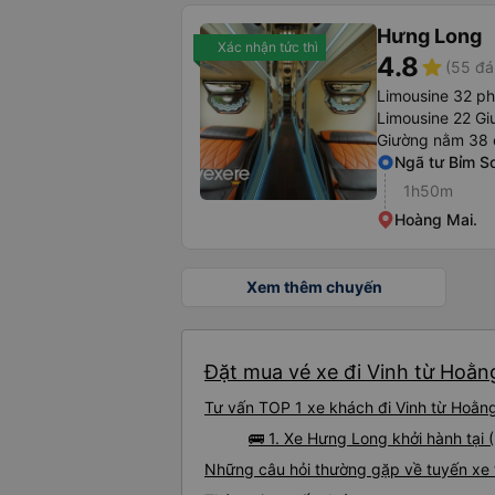
Hưng Long
Xác nhận tức thì
4.8
star
(55 đá
Limousine 32 p
Limousine 22 Gi
Giường nằm 38 
Ngã tư Bỉm S
1h50m
Hoàng Mai.
Xem thêm chuyến
Đặt mua vé xe đi Vinh từ Hoằn
Tư vấn TOP 1 xe khách đi Vinh từ Hoằng
🚌 1. Xe Hưng Long khởi hành tại
Những câu hỏi thường gặp về tuyến xe 