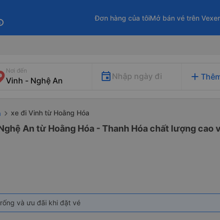
Đơn hàng của tôi
Mở bán vé trên Vexe
fo
Nơi đến
add
Nhập ngày đi
Thêm
xe đi Vinh từ Hoằng Hóa
a
 Nghệ An từ Hoằng Hóa - Thanh Hóa chất lượng cao v
rống và ưu đãi khi đặt vé