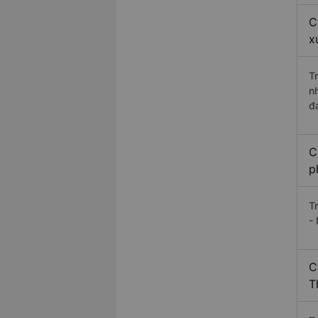
C
x
T
n
đ
C
p
T
-
C
T