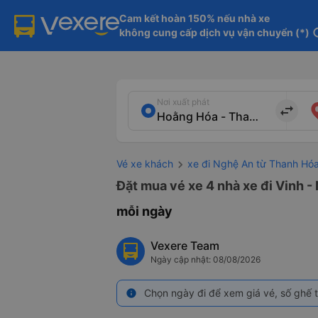
Cam kết hoàn 150% nếu nhà xe

không cung cấp dịch vụ vận chuyển (*)
in
Nơi xuất phát
import_export
Vé xe khách
xe đi Nghệ An từ Thanh Hó
Đặt mua vé xe 4 nhà xe đi Vinh -
mỗi ngày
Vexere Team
Ngày cập nhật: 08/08/2026
Chọn ngày đi để xem giá vé, số ghế t
info