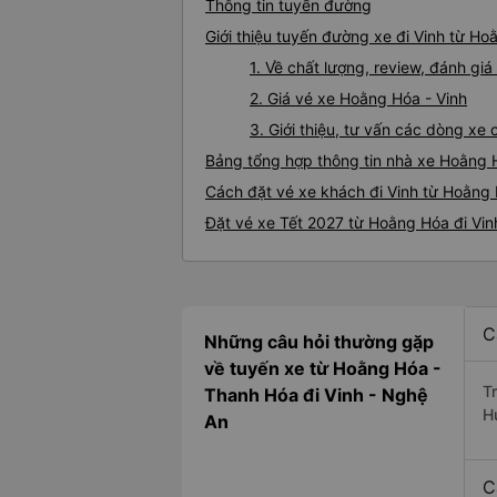
Thông tin tuyến đường
Giới thiệu tuyến đường xe đi Vinh từ H
1. Về chất lượng, review, đánh gi
2. Giá vé xe Hoằng Hóa - Vinh
3. Giới thiệu, tư vấn các dòng x
Bảng tổng hợp thông tin nhà xe Hoằng 
Cách đặt vé xe khách đi Vinh từ Hoằng 
Đặt vé xe Tết 2027 từ Hoằng Hóa đi Vin
C
Những câu hỏi thường gặp
về tuyến xe từ Hoằng Hóa -
T
Thanh Hóa đi Vinh - Nghệ
H
An
C