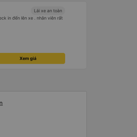
Lái xe an toàn
ck in đến lên xe . nhân viên rất
Xem giá
ến