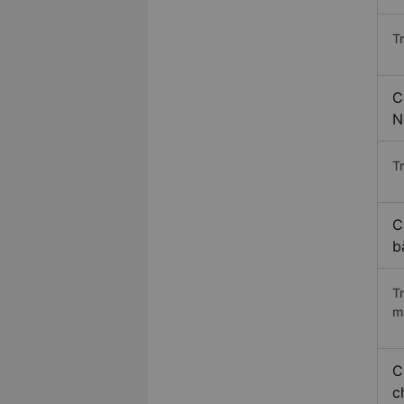
T
C
N
Tr
C
b
T
m
C
c