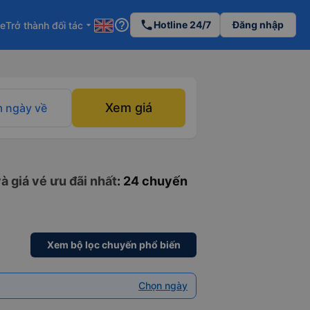
help_outline
phone
Hotline 24/7
Đăng nhập
re
Trở thành đối tác
arrow_drop_down
Xem giá
 ngày về
à giá vé ưu đãi nhất
: 24 chuyến
Xem bộ lọc chuyến phổ biến
Chọn ngày