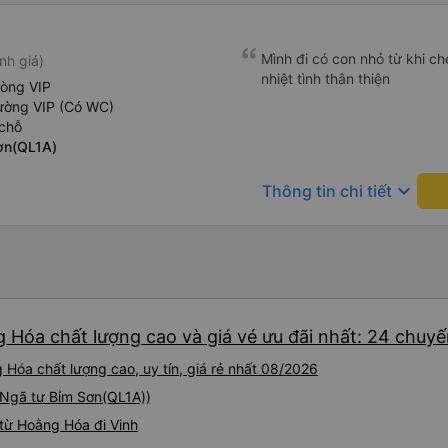
Mình đi có con nhỏ từ khi che
nh giá)
nhiệt tình thân thiện
hòng VIP
ường VIP (Có WC)
chỗ
ơn(QL1A)
keyboard_arrow_down
Thông tin chi tiết
g Hóa chất lượng cao và giá vé ưu đãi nhất: 24 chuy
 Hóa chất lượng cao, uy tín, giá rẻ nhất 08/2026
 (Ngã tư Bỉm Sơn(QL1A))
từ Hoằng Hóa đi Vinh