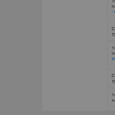
T
t
-
C
T
T
t
đ
C
T
T
A