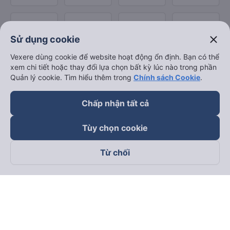
close
Sử dụng cookie
Vexere dùng cookie để website hoạt động ổn định. Bạn có thể
xem chi tiết hoặc thay đổi lựa chọn bất kỳ lúc nào trong phần
Quản lý cookie. Tìm hiểu thêm trong
Chính sách Cookie
.
Chấp nhận tất cả
Tùy chọn cookie
Từ chối
Theo dõi chúng tôi trên
Facebook
Tiktok
Youtube
Công ty TNHH Thương Mại Dịch Vụ Vexere