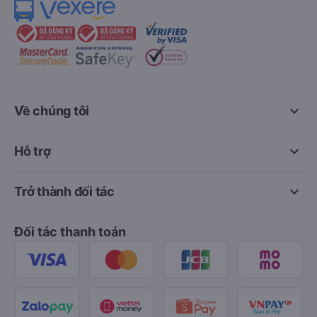
keyboard_arrow_down
Về chúng tôi
keyboard_arrow_down
Hỗ trợ
keyboard_arrow_down
Trở thành đối tác
Đối tác thanh toán