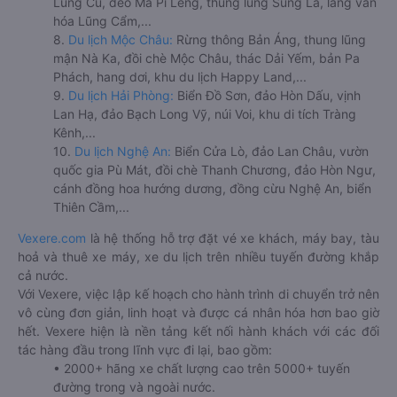
Lũng Cú, đèo Mã Pí Lèng, thung lũng Sủng Là, làng văn
hóa Lũng Cẩm,...
8.
Du lịch Mộc Châu:
Rừng thông Bản Áng, thung lũng
mận Nà Ka, đồi chè Mộc Châu, thác Dải Yếm, bản Pa
Phách, hang dơi, khu du lịch Happy Land,...
9.
Du lịch Hải Phòng:
Biển Đồ Sơn, đảo Hòn Dấu, vịnh
Lan Hạ, đảo Bạch Long Vỹ, núi Voi, khu di tích Tràng
Kênh,...
10.
Du lịch Nghệ An:
Biển Cửa Lò, đảo Lan Châu, vườn
quốc gia Pù Mát, đồi chè Thanh Chương, đảo Hòn Ngư,
cánh đồng hoa hướng dương, đồng cừu Nghệ An, biển
Thiên Cầm,...
Vexere.com
là hệ thống hỗ trợ đặt vé xe khách, máy bay, tàu
hoả và thuê xe máy, xe du lịch trên nhiều tuyến đường khắp
cả nước.
Với Vexere, việc lập kế hoạch cho hành trình di chuyển trở nên
vô cùng đơn giản, linh hoạt và được cá nhân hóa hơn bao giờ
hết. Vexere hiện là nền tảng kết nối hành khách với các đối
tác hàng đầu trong lĩnh vực đi lại, bao gồm:
• 2000+ hãng xe chất lượng cao trên 5000+ tuyến
đường trong và ngoài nước.