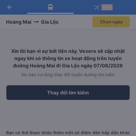
arrow_back
Tải app Vexere ngay!
Tải app Vexere
-30k
Mở app
Mở app
Nhận ưu đãi thành viên độc
-30k/ghế khi đặt vé máy bay qua
quyền
app
Hoàng Mai
Gia Lộc
Chọn ngày
Xin lỗi bạn vì sự bất tiện này. Vexere sẽ cập nhật
ngay khi có thông tin xe hoạt động trên tuyến
đường Hoàng Mai đi Gia Lộc ngày 07/08/2026
Xin bạn vui lòng thay đổi tuyến đường tìm kiếm
Thay đổi tìm kiếm
Bạn có thể tham khảo thêm một số điểm đến hấp dẫn khác