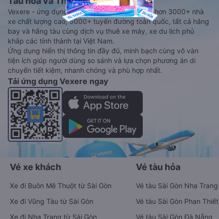
Tàu hoả và Thuê xe
Vexere - ứng dụng đặt vé đa phương tiện với hơn 3000+ nhà
xe chất lượng cao, 5000+ tuyến đường toàn quốc, tất cả hãng
bay và hãng tàu cùng dịch vụ thuê xe máy, xe du lịch phủ
khắp các tỉnh thành tại Việt Nam.
Ứng dụng hiển thị thông tin đầy đủ, minh bạch cùng vô vàn
tiện ích giúp người dùng so sánh và lựa chọn phương án di
chuyển tiết kiệm, nhanh chóng và phù hợp nhất.
Tải ứng dụng Vexere ngay
Vé xe khách
Vé tàu hỏa
Xe đi Buôn Mê Thuột từ Sài Gòn
Vé tàu Sài Gòn Nha Trang
Xe đi Vũng Tàu từ Sài Gòn
Vé tàu Sài Gòn Phan Thiết
Xe đi Nha Trang từ Sài Gòn
Vé tàu Sài Gòn Đà Nẵng