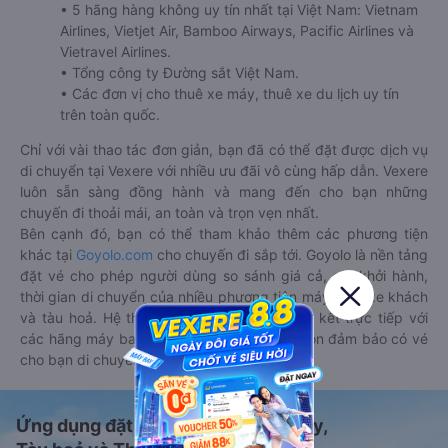
• 5 hãng hàng không uy tín nhất tại Việt Nam: Vietnam
Airlines, Vietjet Air, Bamboo Airways, Pacific Airlines và
Vietravel Airlines.
• Tổng công ty Đường sắt Việt Nam.
• Các đơn vị cho thuê xe máy, thuê xe du lịch uy tín
trên toàn quốc.
Chỉ với vài thao tác đơn giản, bạn đã có thể đặt được dịch vụ
di chuyển tại Vexere với nhiều ưu đãi vô cùng hấp dẫn. Vexere
luôn sẵn sàng đồng hành và mang đến cho bạn những
chuyến đi thoải mái, an toàn và trọn vẹn nhất.
Bên cạnh đó, bạn có thể tham khảo thêm các phương tiện
khác tại
Goyolo.com
cho chuyến đi sắp tới. Goyolo là nền tảng
đặt vé cho phép người dùng so sánh giá cả, giờ khởi hành,
thời gian di chuyển của nhiều phương tiện máy bay, xe khách
và tàu hoả. Hệ thống của Goyolo được liên kết trực tiếp với
các hãng máy bay, xe khách và tàu hoả, luôn đảm bảo có vé
cho bạn di chuyển.
Ứng dụng đặt vé Xe khách, Máy bay,