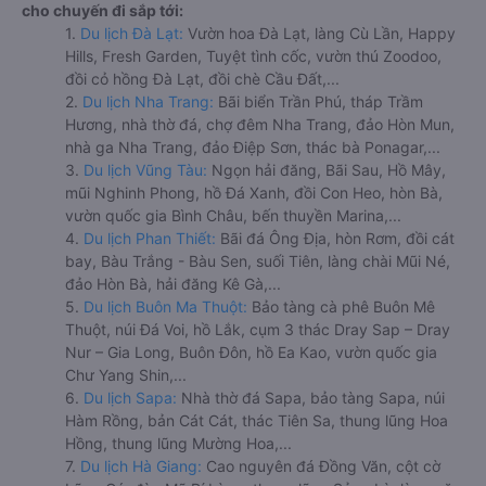
cho chuyến đi sắp tới:
1.
Du lịch Đà Lạt:
Vườn hoa Đà Lạt, làng Cù Lần, Happy
Hills, Fresh Garden, Tuyệt tình cốc, vườn thú Zoodoo,
đồi cỏ hồng Đà Lạt, đồi chè Cầu Đất,...
2.
Du lịch Nha Trang:
Bãi biển Trần Phú, tháp Trầm
Hương, nhà thờ đá, chợ đêm Nha Trang, đảo Hòn Mun,
nhà ga Nha Trang, đảo Điệp Sơn, thác bà Ponagar,...
3.
Du lịch Vũng Tàu:
Ngọn hải đăng, Bãi Sau, Hồ Mây,
mũi Nghinh Phong, hồ Đá Xanh, đồi Con Heo, hòn Bà,
vườn quốc gia Bình Châu, bến thuyền Marina,...
4.
Du lịch Phan Thiết:
Bãi đá Ông Địa, hòn Rơm, đồi cát
bay, Bàu Trắng - Bàu Sen, suối Tiên, làng chài Mũi Né,
đảo Hòn Bà, hải đăng Kê Gà,...
5.
Du lịch Buôn Ma Thuột:
Bảo tàng cà phê Buôn Mê
Thuột, núi Đá Voi, hồ Lắk, cụm 3 thác Dray Sap – Dray
Nur – Gia Long, Buôn Đôn, hồ Ea Kao, vườn quốc gia
Chư Yang Shin,...
6.
Du lịch Sapa:
Nhà thờ đá Sapa, bảo tàng Sapa, núi
Hàm Rồng, bản Cát Cát, thác Tiên Sa, thung lũng Hoa
Hồng, thung lũng Mường Hoa,...
7.
Du lịch Hà Giang:
Cao nguyên đá Đồng Văn, cột cờ