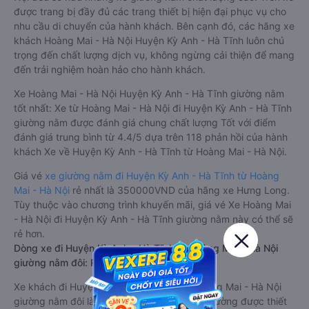
được trang bị đầy đủ các trang thiết bị hiện đại phục vụ cho
nhu cầu di chuyển của hành khách. Bên cạnh đó, các hãng xe
khách Hoàng Mai - Hà Nội Huyện Kỳ Anh - Hà Tĩnh luôn chú
trọng đến chất lượng dịch vụ, không ngừng cải thiện để mang
đến trải nghiệm hoàn hảo cho hành khách.
Xe Hoàng Mai - Hà Nội Huyện Kỳ Anh - Hà Tĩnh giường nằm
tốt nhất: Xe từ Hoàng Mai - Hà Nội đi Huyện Kỳ Anh - Hà Tĩnh
giường nằm được đánh giá chung chất lượng Tốt với điểm
đánh giá trung bình từ 4.4/5 dựa trên 118 phản hồi của hành
khách Xe về Huyện Kỳ Anh - Hà Tĩnh từ Hoàng Mai - Hà Nội.
Giá vé
xe giường nằm đi Huyện Kỳ Anh - Hà Tĩnh từ Hoàng
Mai - Hà Nội
rẻ nhất là 350000VND của hãng xe Hưng Long.
Tùy thuộc vào chương trình khuyến mãi, giá vé Xe Hoàng Mai
- Hà Nội đi Huyện Kỳ Anh - Hà Tĩnh giường nằm này có thể sẽ
rẻ hơn.
Dòng xe đi Huyện Kỳ Anh - Hà Tĩnh từ Hoàng Mai - Hà Nội
giường nằm đôi: Riêng tư, đầy đủ tiện nghi
Xe khách đi Huyện Kỳ Anh - Hà Tĩnh từ Hoàng Mai - Hà Nội
giường nằm đôi là loại xe đặc biệt. Với mỗi giường được thiết