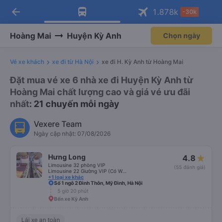
arrow_back
Tải app Vexere ngay!
Tải app Vexere
1.878
k
-30k
Mở app
Mở app
Nhận ưu đãi thành viên độc
-30k/ghế khi đặt vé máy bay qua
quyền
app
Hoàng Mai
Huyện Kỳ Anh
Chọn ngày
Vé xe khách
xe đi từ Hà Nội
xe đi H. Kỳ Anh từ Hoàng Mai
Đặt mua vé xe 6 nhà xe đi Huyện Kỳ Anh từ
Hoàng Mai chất lượng cao và giá vé ưu đãi
nhất
: 21 chuyến mỗi ngày
Vexere Team
Ngày cập nhật: 07/08/2026
Hưng Long
4.8
Limousine 32 phòng VIP
(55 đánh giá)
Limousine 22 Giường VIP (Có WC)
+1 loại xe khác
Số 1 ngõ 2 Đình Thôn, Mỹ Đình, Hà Nội
5 giờ 20 phút
Bến xe Kỳ Anh
Lái xe an toàn