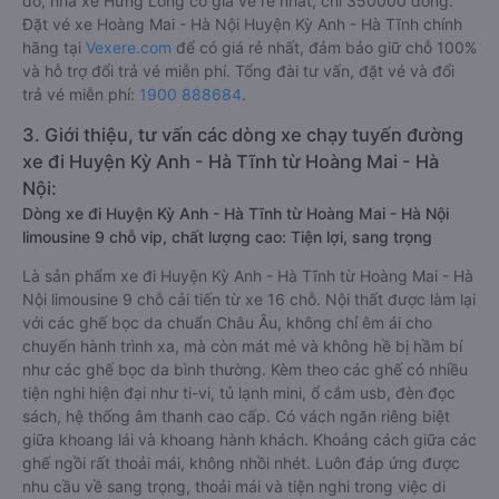
đó, nhà xe Hưng Long có giá vé rẻ nhất, chỉ 350000 đồng.
Đặt vé xe Hoàng Mai - Hà Nội Huyện Kỳ Anh - Hà Tĩnh chính
hãng tại
Vexere.com
để có giá rẻ nhất, đảm bảo giữ chỗ 100%
và hỗ trợ đổi trả vé miễn phí. Tổng đài tư vấn, đặt vé và đổi
trả vé miễn phí:
1900 888684
.
3. Giới thiệu, tư vấn các dòng xe chạy tuyến đường
xe đi Huyện Kỳ Anh - Hà Tĩnh từ Hoàng Mai - Hà
Nội:
Dòng xe đi Huyện Kỳ Anh - Hà Tĩnh từ Hoàng Mai - Hà Nội
limousine 9 chỗ vip, chất lượng cao: Tiện lợi, sang trọng
Là sản phẩm xe đi Huyện Kỳ Anh - Hà Tĩnh từ Hoàng Mai - Hà
Nội limousine 9 chỗ cải tiến từ xe 16 chỗ. Nội thất được làm lại
với các ghế bọc da chuẩn Châu Âu, không chỉ êm ái cho
chuyến hành trình xa, mà còn mát mẻ và không hề bị hầm bí
như các ghế bọc da bình thường. Kèm theo các ghế có nhiều
tiện nghi hiện đại như ti-vi, tủ lạnh mini, ổ cắm usb, đèn đọc
sách, hệ thống âm thanh cao cấp. Có vách ngăn riêng biệt
giữa khoang lái và khoang hành khách. Khoảng cách giữa các
ghế ngồi rất thoải mái, không nhồi nhét. Luôn đáp ứng được
nhu cầu về sang trọng, thoải mái và tiện nghi trong việc di