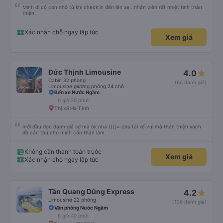
Mình đi có con nhỏ từ khi check in đến lên xe . nhân viên rất nhiệt tình thân
thiện
Xác nhận chỗ ngay lập tức
Xem giá
Đức Thịnh Limousine
4.0
Cabin 32 phòng
(64 đánh giá)
Limousine giường phòng 24 chỗ
Bến xe Nước Ngầm
6 giờ 20 phút
Thị xã Hà Tĩnh
mới đầu đọc đánh giá sợ mà ok nha ((((= chú tài xế vui mà thân thiện xách
đồ các thứ cho mình cẩn thận lắm
Không cần thanh toán trước
Xem giá
Xác nhận chỗ ngay lập tức
Tân Quang Dũng Express
4.2
Limousine 22 phòng
(126 đánh giá)
Văn phòng Nước Ngầm
8 giờ 40 phút