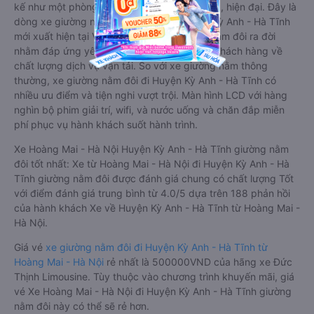
kế như một phòng ngủ khách sạn sang trọng, hiện đại. Đây là
dòng xe giường nằm cho cặp đôi đi Huyện Kỳ Anh - Hà Tĩnh
mới xuất hiện tại Việt Nam. Loại xe giường nằm đôi ra đời
nhằm đáp ứng yêu cầu ngày càng cao của khách hàng về
chất lượng dịch vụ vận tải. So với xe giường nằm thông
thường, xe giường nằm đôi đi Huyện Kỳ Anh - Hà Tĩnh có
nhiều ưu điểm và tiện nghi vượt trội. Màn hình LCD với hàng
nghìn bộ phim giải trí, wifi, và nước uống và chăn đắp miễn
phí phục vụ hành khách suốt hành trình.
Xe Hoàng Mai - Hà Nội Huyện Kỳ Anh - Hà Tĩnh giường nằm
đôi tốt nhất: Xe từ Hoàng Mai - Hà Nội đi Huyện Kỳ Anh - Hà
Tĩnh giường nằm đôi được đánh giá chung có chất lượng Tốt
với điểm đánh giá trung bình từ 4.0/5 dựa trên 188 phản hồi
của hành khách Xe về Huyện Kỳ Anh - Hà Tĩnh từ Hoàng Mai -
Hà Nội.
Giá vé
xe giường nằm đôi đi Huyện Kỳ Anh - Hà Tĩnh từ
Hoàng Mai - Hà Nội
rẻ nhất là 500000VND của hãng xe Đức
Thịnh Limousine. Tùy thuộc vào chương trình khuyến mãi, giá
vé Xe Hoàng Mai - Hà Nội đi Huyện Kỳ Anh - Hà Tĩnh giường
nằm đôi này có thể sẽ rẻ hơn.