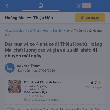
arrow_back
Tải app Vexere ngay!
Tải app Vexere
-30k
Mở app
Mở app
Nhận ưu đãi thành viên độc
-30k/ghế khi đặt vé máy bay qua
quyền
app
Hoàng Mai
Thiệu Hóa
Chọn ngày
Vé xe khách
xe đi Thanh Hóa từ Hà Nội
xe đi Thiệu Hóa từ Hoàng
Mai
Đặt mua vé xe 4 nhà xe đi Thiệu Hóa từ Hoàng
Mai chất lượng cao và giá vé ưu đãi nhất
: 41
chuyến mỗi ngày
Vexere Team
Ngày cập nhật: 07/08/2026
Đức Phát (Thanh Hóa)
4.7
Limousine 24 phòng
(390 đánh giá)
Limousine 11 chỗ
Bến xe Nước Ngầm
2 giờ 30 phút
Bến xe phía Tây Thanh Hóa
Việc hỗ trợ đặt vé của bạn Phạm Thị Yến Nhi tại nhà xe Đức Phát (bến Giáp