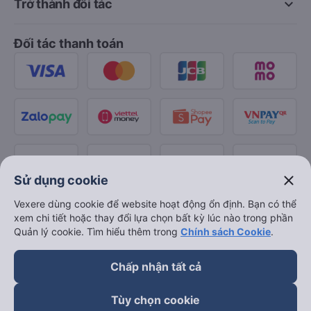
keyboard_arrow_down
Trở thành đối tác
Đối tác thanh toán
close
Sử dụng cookie
Vexere dùng cookie để website hoạt động ổn định. Bạn có thể
xem chi tiết hoặc thay đổi lựa chọn bất kỳ lúc nào trong phần
Quản lý cookie. Tìm hiểu thêm trong
Chính sách Cookie
.
Chấp nhận tất cả
Tùy chọn cookie