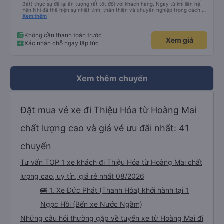
Bát) thực sự để lại ấn tượng rất tốt đối với khách hàng. Ngay từ khi liên hệ,
Yến Nhi đã thể hiện sự nhiệt tình, thân thiện và chuyên nghiệp trong cách tư
vấn. Mọi thắc mắc đều được giải đáp rõ ràng, nhanh chóng, giúp khách hàng
Xem thêm
dễ dàng lựa chọn chuyến xe phù hợp với nhu cầu của mình. Không chỉ dừng
lại ở việc cung cấp thông tin, Yến Nhi còn chủ động hỗ trợ trong suốt quá
trình đặt vé, từ việc giữ chỗ, xác nhận thông tin đến nhắc nhở giờ xe chạy.
Không cần thanh toán trước
Xem giá
Sự tận tâm và chu đáo này giúp khách hàng cảm thấy yên tâm và tin tưởng
Xác nhận chỗ ngay lập tức
hơn khi sử dụng dịch vụ của nhà xe Đức Phát. Thái độ làm việc nghiêm túc,
trách nhiệm cùng phong cách phục vụ chuyên nghiệp của Yến Nhi đã góp
phần nâng cao chất lượng dịch vụ chung, đồng thời tạo dựng hình ảnh tích
cực cho nhà xe trong mắt khách hàng. Đây thực sự là một tấm gương đáng
khen ngợi trong lĩnh vực dịch vụ vận tải hành khách.
Xem thêm chuyến
Đặt mua vé xe đi Thiệu Hóa từ Hoàng Mai
chất lượng cao và giá vé ưu đãi nhất: 41
chuyến
Tư vấn TOP 1 xe khách đi Thiệu Hóa từ Hoàng Mai chất
lượng cao, uy tín, giá rẻ nhất 08/2026
🚌 1. Xe Đức Phát (Thanh Hóa) khởi hành tại 1
Ngọc Hồi (Bến xe Nước Ngầm)
Những câu hỏi thường gặp về tuyến xe từ Hoàng Mai đi