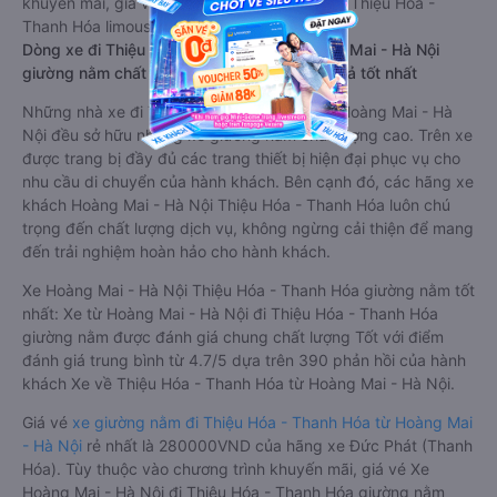
khuyến mãi, giá vé Xe Hoàng Mai - Hà Nội đi Thiệu Hóa -
Thanh Hóa limousine này có thể sẽ rẻ hơn
Dòng xe đi Thiệu Hóa - Thanh Hóa từ Hoàng Mai - Hà Nội
giường nằm chất lượng cao: Thoải mái, giá cả tốt nhất
Những nhà xe đi Thiệu Hóa - Thanh Hóa từ Hoàng Mai - Hà
Nội đều sở hữu những xe giường nằm chất lượng cao. Trên xe
được trang bị đầy đủ các trang thiết bị hiện đại phục vụ cho
nhu cầu di chuyển của hành khách. Bên cạnh đó, các hãng xe
khách Hoàng Mai - Hà Nội Thiệu Hóa - Thanh Hóa luôn chú
trọng đến chất lượng dịch vụ, không ngừng cải thiện để mang
đến trải nghiệm hoàn hảo cho hành khách.
Xe Hoàng Mai - Hà Nội Thiệu Hóa - Thanh Hóa giường nằm tốt
nhất: Xe từ Hoàng Mai - Hà Nội đi Thiệu Hóa - Thanh Hóa
giường nằm được đánh giá chung chất lượng Tốt với điểm
đánh giá trung bình từ 4.7/5 dựa trên 390 phản hồi của hành
khách Xe về Thiệu Hóa - Thanh Hóa từ Hoàng Mai - Hà Nội.
Giá vé
xe giường nằm đi Thiệu Hóa - Thanh Hóa từ Hoàng Mai
- Hà Nội
rẻ nhất là 280000VND của hãng xe Đức Phát (Thanh
Hóa). Tùy thuộc vào chương trình khuyến mãi, giá vé Xe
Hoàng Mai - Hà Nội đi Thiệu Hóa - Thanh Hóa giường nằm