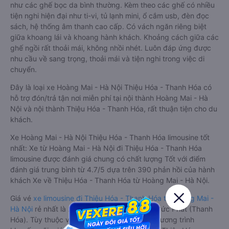
như các ghế bọc da bình thường. Kèm theo các ghế có nhiều
tiện nghi hiện đại như ti-vi, tủ lạnh mini, ổ cắm usb, đèn đọc
sách, hệ thống âm thanh cao cấp. Có vách ngăn riêng biệt
giữa khoang lái và khoang hành khách. Khoảng cách giữa các
ghế ngồi rất thoải mái, không nhồi nhét. Luôn đáp ứng được
nhu cầu về sang trọng, thoải mái và tiện nghi trong việc di
chuyển.
Đây là loại xe Hoàng Mai - Hà Nội Thiệu Hóa - Thanh Hóa có
hỗ trợ đón/trả tận nơi miễn phí tại nội thành Hoàng Mai - Hà
Nội và nội thành Thiệu Hóa - Thanh Hóa, rất thuận tiện cho du
khách.
Xe Hoàng Mai - Hà Nội Thiệu Hóa - Thanh Hóa limousine tốt
nhất: Xe từ Hoàng Mai - Hà Nội đi Thiệu Hóa - Thanh Hóa
limousine được đánh giá chung có chất lượng Tốt với điểm
đánh giá trung bình từ 4.7/5 dựa trên 390 phản hồi của hành
khách Xe về Thiệu Hóa - Thanh Hóa từ Hoàng Mai - Hà Nội.
Giá vé
xe limousine đi Thiệu Hóa - Thanh Hóa từ Hoàng Mai -
Hà Nội
rẻ nhất là 280000VND của hãng xe Đức Phát (Thanh
Hóa). Tùy thuộc vào vị trí ngồi của bạn và chương trình