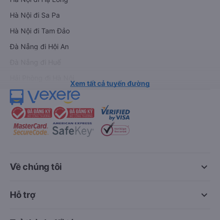
Hà Nội đi Sa Pa
Hà Nội đi Tam Đảo
Đà Nẵng đi Hội An
Đà Nẵng đi Huế
Hải Phòng đi Hà Nội
Xem tất cả tuyến đường
keyboard_arrow_down
Về chúng tôi
keyboard_arrow_down
Hỗ trợ