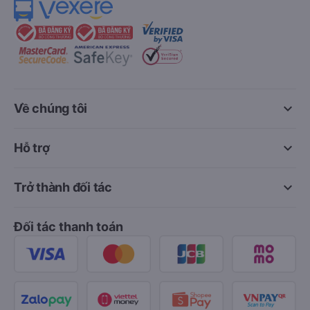
keyboard_arrow_down
Về chúng tôi
keyboard_arrow_down
Hỗ trợ
keyboard_arrow_down
Trở thành đối tác
Đối tác thanh toán