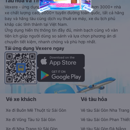
Tàu hoả và Thuê xe
Vexere - ứng dụng đặt vé đa phương tiện với hơn 3000+ nhà
xe chất lượng cao, 5000+ tuyến đường toàn quốc, tất cả hãng
bay và hãng tàu cùng dịch vụ thuê xe máy, xe du lịch phủ
khắp các tỉnh thành tại Việt Nam.
Ứng dụng hiển thị thông tin đầy đủ, minh bạch cùng vô vàn
tiện ích giúp người dùng so sánh và lựa chọn phương án di
chuyển tiết kiệm, nhanh chóng và phù hợp nhất.
Tải ứng dụng Vexere ngay
Vé xe khách
Vé tàu hỏa
Xe đi Buôn Mê Thuột từ Sài Gòn
Vé tàu Sài Gòn Nha Trang
Xe đi Vũng Tàu từ Sài Gòn
Vé tàu Sài Gòn Phan Thiết
Xe đi Nha Trang từ Sài Gòn
Vé tàu Sài Gòn Đà Nẵng