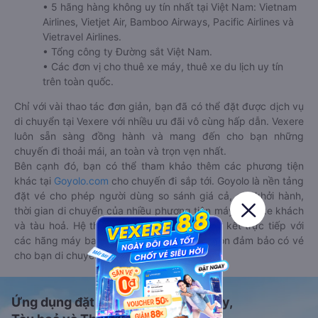
• 5 hãng hàng không uy tín nhất tại Việt Nam: Vietnam
Airlines, Vietjet Air, Bamboo Airways, Pacific Airlines và
Vietravel Airlines.
• Tổng công ty Đường sắt Việt Nam.
• Các đơn vị cho thuê xe máy, thuê xe du lịch uy tín
trên toàn quốc.
Chỉ với vài thao tác đơn giản, bạn đã có thể đặt được dịch vụ
di chuyển tại Vexere với nhiều ưu đãi vô cùng hấp dẫn. Vexere
luôn sẵn sàng đồng hành và mang đến cho bạn những
chuyến đi thoải mái, an toàn và trọn vẹn nhất.
Bên cạnh đó, bạn có thể tham khảo thêm các phương tiện
khác tại
Goyolo.com
cho chuyến đi sắp tới. Goyolo là nền tảng
đặt vé cho phép người dùng so sánh giá cả, giờ khởi hành,
thời gian di chuyển của nhiều phương tiện máy bay, xe khách
và tàu hoả. Hệ thống của Goyolo được liên kết trực tiếp với
các hãng máy bay, xe khách và tàu hoả, luôn đảm bảo có vé
cho bạn di chuyển.
Ứng dụng đặt vé Xe khách, Máy bay,