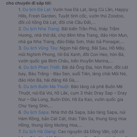
cho chuyến đi sắp tới:
1.
Du lịch Đà Lạt:
Vườn hoa Đà Lạt, làng Cù Lần, Happy
Hills, Fresh Garden, Tuyệt tình cốc, vườn thú Zoodoo,
đồi cỏ hồng Đà Lạt, đồi chè Cầu Đất,...
2.
Du lịch Nha Trang:
Bãi biển Trần Phú, tháp Trầm
Hương, nhà thờ đá, chợ đêm Nha Trang, đảo Hòn Mun,
nhà ga Nha Trang, đảo Điệp Sơn, thác bà Ponagar,...
3.
Du lịch Vũng Tàu:
Ngọn hải đăng, Bãi Sau, Hồ Mây,
mũi Nghinh Phong, hồ Đá Xanh, đồi Con Heo, hòn Bà,
vườn quốc gia Bình Châu, bến thuyền Marina,...
4.
Du lịch Phan Thiết:
Bãi đá Ông Địa, hòn Rơm, đồi cát
bay, Bàu Trắng - Bàu Sen, suối Tiên, làng chài Mũi Né,
đảo Hòn Bà, hải đăng Kê Gà,...
5.
Du lịch Buôn Ma Thuột:
Bảo tàng cà phê Buôn Mê
Thuột, núi Đá Voi, hồ Lắk, cụm 3 thác Dray Sap – Dray
Nur – Gia Long, Buôn Đôn, hồ Ea Kao, vườn quốc gia
Chư Yang Shin,...
6.
Du lịch Sapa:
Nhà thờ đá Sapa, bảo tàng Sapa, núi
Hàm Rồng, bản Cát Cát, thác Tiên Sa, thung lũng Hoa
Hồng, thung lũng Mường Hoa,...
7.
Du lịch Hà Giang:
Cao nguyên đá Đồng Văn, cột cờ