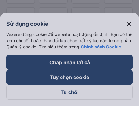
close
Sử dụng cookie
Vexere dùng cookie để website hoạt động ổn định. Bạn có thể
xem chi tiết hoặc thay đổi lựa chọn bất kỳ lúc nào trong phần
Quản lý cookie. Tìm hiểu thêm trong
Chính sách Cookie
.
Chấp nhận tất cả
Tùy chọn cookie
Từ chối
Theo dõi chúng tôi trên
Facebook
Tiktok
Youtube
Công ty TNHH Thương Mại Dịch Vụ Vexere