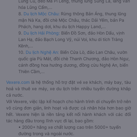
Lũng Cú, đèo Mã Pí Lèng, thung lũng Sủng Là, làng văn
hóa Lũng Cẩm,...
8.
Du lịch Mộc Châu:
Rừng thông Bản Áng, thung lũng
mận Nà Ka, đồi chè Mộc Châu, thác Dải Yếm, bản Pa
Phách, hang dơi, khu du lịch Happy Land,...
9.
Du lịch Hải Phòng:
Biển Đồ Sơn, đảo Hòn Dấu, vịnh
Lan Hạ, đảo Bạch Long Vỹ, núi Voi, khu di tích Tràng
Kênh,...
10.
Du lịch Nghệ An:
Biển Cửa Lò, đảo Lan Châu, vườn
quốc gia Pù Mát, đồi chè Thanh Chương, đảo Hòn Ngư,
cánh đồng hoa hướng dương, đồng cừu Nghệ An, biển
Thiên Cầm,...
Vexere.com
là hệ thống hỗ trợ đặt vé xe khách, máy bay, tàu
hoả và thuê xe máy, xe du lịch trên nhiều tuyến đường khắp
cả nước.
Với Vexere, việc lập kế hoạch cho hành trình di chuyển trở nên
vô cùng đơn giản, linh hoạt và được cá nhân hóa hơn bao giờ
hết. Vexere hiện là nền tảng kết nối hành khách với các đối
tác hàng đầu trong lĩnh vực đi lại, bao gồm:
• 2000+ hãng xe chất lượng cao trên 5000+ tuyến
đường trong và ngoài nước.