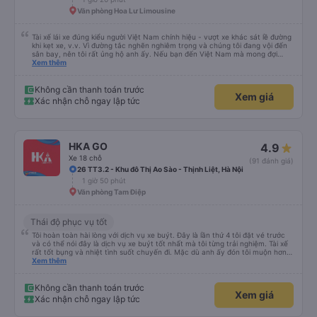
Văn phòng Hoa Lư Limousine
Tài xế lái xe đúng kiểu người Việt Nam chính hiệu - vượt xe khác sát lề đường
khi kẹt xe, v.v. Vì đường tắc nghẽn nghiêm trọng và chúng tôi đang vội đến
sân bay, nên tôi rất ủng hộ anh ấy. Nếu bạn đến Việt Nam mà mong đợi
người ta lái xe như ở châu Âu, thì hãy đến nơi khác.
Xem thêm
Không cần thanh toán trước
Xem giá
Xác nhận chỗ ngay lập tức
HKA GO
4.9
Xe 18 chỗ
(91 đánh giá)
26 TT3.2 - Khu đô Thị Ao Sào - Thịnh Liệt, Hà Nội
1 giờ 50 phút
Văn phòng Tam Điệp
Thái độ phục vụ tốt
Tôi hoàn toàn hài lòng với dịch vụ xe buýt. Đây là lần thứ 4 tôi đặt vé trước
và có thể nói đây là dịch vụ xe buýt tốt nhất mà tôi từng trải nghiệm. Tài xế
rất tốt bụng và nhiệt tình suốt chuyến đi. Mặc dù anh ấy đón tôi muộn hơn
giờ hẹn một chút, nhưng anh ấy đã ngay lập tức xin lỗi vì tình trạng tắc
Xem thêm
đường giờ cao điểm ở Hà Nội nên tôi rất thông cảm với anh ấy. Anh ấy lái xe
an toàn và chúng tôi đã có một cuộc trò chuyện thoải mái về tình hình giao
thông ở Hà Nội và Ninh Bình. Cảm ơn xe buýt!
Không cần thanh toán trước
Xem giá
Xác nhận chỗ ngay lập tức