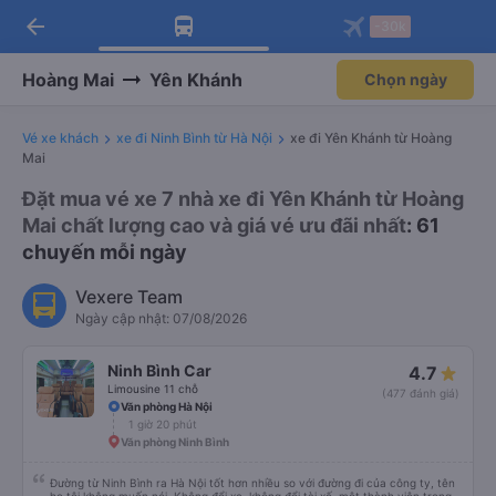
arrow_back
Tải app Vexere ngay!
Tải app Vexere
-30k
Mở app
Mở app
Nhận ưu đãi thành viên độc
-30k/ghế khi đặt vé máy bay qua
quyền
app
Hoàng Mai
Yên Khánh
Chọn ngày
Vé xe khách
xe đi Ninh Bình từ Hà Nội
xe đi Yên Khánh từ Hoàng
Mai
Đặt mua vé xe 7 nhà xe đi Yên Khánh từ Hoàng
Mai chất lượng cao và giá vé ưu đãi nhất
: 61
chuyến mỗi ngày
Vexere Team
Ngày cập nhật: 07/08/2026
Ninh Bình Car
4.7
Limousine 11 chỗ
(477 đánh giá)
Văn phòng Hà Nội
1 giờ 20 phút
Văn phòng Ninh Bình
Đường từ Ninh Bình ra Hà Nội tốt hơn nhiều so với đường đi của công ty, tên