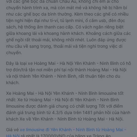
với các ghế bọc da chuẩn Châu Âu, không chỉ êm ái cho
chuyến hành trình xa, mà còn mát mẻ và không hề bị hầm bí
như các ghế bọc da bình thường. Kèm theo các ghế có nhiều
tiện nghi hiện đại như ti-vi, tủ lạnh mini, ổ cắm usb, đèn đọc
sách, hệ thống âm thanh cao cấp. Có vách ngăn riêng biệt
giữa khoang lái và khoang hành khách. Khoảng cách giữa các
ghế ngồi rất thoải mái, không nhồi nhét. Luôn đáp ứng được
nhu cầu về sang trọng, thoải mái và tiện nghi trong việc di
chuyển.
Đây là loại xe Hoàng Mai - Hà Nội Yên Khánh - Ninh Bình có hỗ
trợ đón/trả tận nơi miễn phí tại nội thành Hoàng Mai - Hà Nội
và nội thành Yên Khánh - Ninh Bình, rất thuận tiện cho du
khách.
Xe Hoàng Mai - Hà Nội Yên Khánh - Ninh Bình limousine tốt
nhất: Xe từ Hoàng Mai - Hà Nội đi Yên Khánh - Ninh Bình
limousine được đánh giá chung có chất lượng Tốt với điểm
đánh giá trung bình từ 4.3/5 dựa trên 1481 phản hồi của hành
khách Xe về Yên Khánh - Ninh Bình từ Hoàng Mai - Hà Nội.
Giá vé
xe limousine đi Yên Khánh - Ninh Bình từ Hoàng Mai -
Hà Nội
rẻ nhất là 170000VND của hãng xe Tràng An