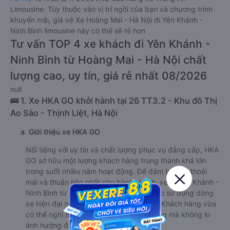
Limousine. Tùy thuộc vào vị trí ngồi của bạn và chương trình
khuyến mãi, giá vé Xe Hoàng Mai - Hà Nội đi Yên Khánh -
Ninh Bình limousine này có thể sẽ rẻ hơn
Tư vấn TOP 4 xe khách đi Yên Khánh -
Ninh Bình từ Hoàng Mai - Hà Nội chất
lượng cao, uy tín, giá rẻ nhất 08/2026
null
🚌 1. Xe HKA GO khởi hành tại 26 TT3.2 - Khu đô Thị
Ao Sào - Thịnh Liệt, Hà Nội
a. Giới thiệu xe HKA GO
Nổi tiếng với uy tín và chất lượng phục vụ đẳng cấp, HKA
GO sở hữu một lượng khách hàng trung thành khá lớn
trong suốt nhiều năm hoạt động. Để đảm bảo sự thoải
mái và thuận tiện nhất cho hành khách, xe đi Yên Khánh -
Ninh Bình từ Hoàng Mai - Hà Nội đưa vào sử dụng dòng
xe hiện đại nhất với đầy đủ các tiện ích. Khách hàng vừa
có thể nghỉ ngơi, thư giãn suốt dọc đường mà không lo
ảnh hưởng đến mọi người xung quanh.