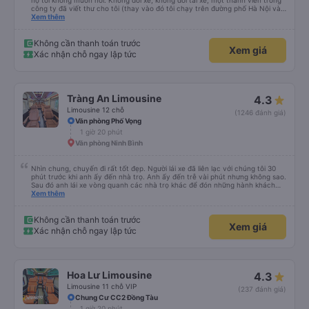
họ tôi không muốn nói. Không đổi xe, không đổi tài xế, một thành viên trong
công ty đã viết thư cho tôi (thay vào đó tôi chạy trên đường phố Hà Nội và
hỏi người dân địa phương “bạn có thể gọi tài xế không…?”. Đừng quên trả
Xem thêm
thêm tiền cho dịch vụ bổ sung như đưa đón và đưa đón. xuống xe khi bạn
muốn. Hãy sẵn sàng đổi xe buýt sang ô tô ở điểm cuối của xe buýt. Chỉ cần
mang theo hành lý và chỗ ngồi lên ô tô. Và tôi đánh giá cao tốc độ của xe
Không cần thanh toán trước
Xem giá
buýt. Tôi có hợp pháp hay không, nhưng 100 km/h vẫn tốt hơn 80. Cảm ơn
Xác nhận chỗ ngay lập tức
sự quan tâm của bạn và xin lỗi vì tiếng Anh của tôi không tốt (tôi chắc chắn
rằng tiếng Nga của bạn không tốt hơn).
Tràng An Limousine
4.3
Limousine 12 chỗ
(1246 đánh giá)
Văn phòng Phố Vọng
1 giờ 20 phút
Văn phòng Ninh Bình
Nhìn chung, chuyến đi rất tốt đẹp. Người lái xe đã liên lạc với chúng tôi 30
phút trước khi anh ấy đến nhà trọ. Anh ấy đến trễ vài phút nhưng không sao.
Sau đó anh lái xe vòng quanh các nhà trọ khác để đón những hành khách
khác. Sau đó anh ấy thả chúng tôi xuống văn phòng, nơi tất cả chúng tôi
Xem thêm
phải xuống xe và chuyển sang xe limousine 12 chỗ. Sau 2 giờ 45 phút, chúng
tôi đã tới nơi. Sẽ thật tuyệt nếu người lái xe cung cấp cho chúng tôi thêm
thông tin để chúng tôi có chút manh mối về chuyện gì đang xảy ra.
Không cần thanh toán trước
Xem giá
Xác nhận chỗ ngay lập tức
Hoa Lư Limousine
4.3
Limousine 11 chỗ VIP
(237 đánh giá)
Chung Cư CC2 Đồng Tàu
1 giờ 20 phút