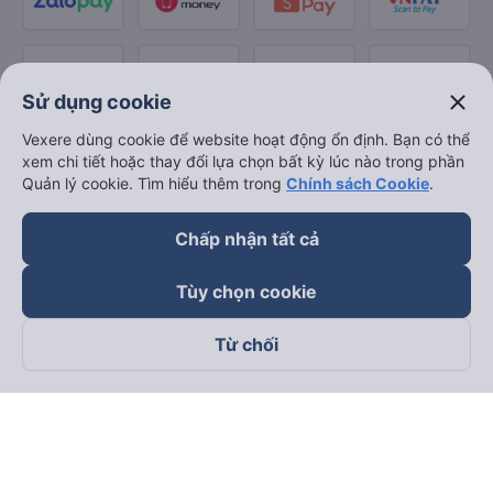
close
Sử dụng cookie
Vexere dùng cookie để website hoạt động ổn định. Bạn có thể
xem chi tiết hoặc thay đổi lựa chọn bất kỳ lúc nào trong phần
Quản lý cookie. Tìm hiểu thêm trong
Chính sách Cookie
.
Chấp nhận tất cả
Tùy chọn cookie
Từ chối
Theo dõi chúng tôi trên
Facebook
Tiktok
Youtube
Công ty TNHH Thương Mại Dịch Vụ Vexere