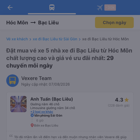
arrow_back
Tải app Vexere ngay!
Tải app Vexere
-30k
Mở app
Mở app
Nhận ưu đãi thành viên độc
-30k/ghế khi đặt vé máy bay qua
quyền
app
Hóc Môn
Bạc Liêu
Chọn ngày
Vé xe khách
xe đi Bạc Liêu từ Sài Gòn
xe đi Bạc Liêu từ Hóc Môn
Đặt mua vé xe 5 nhà xe đi Bạc Liêu từ Hóc Môn
chất lượng cao và giá vé ưu đãi nhất
: 29
chuyến mỗi ngày
Vexere Team
Ngày cập nhật: 07/08/2026
Anh Tuấn (Bạc Liêu)
4.3
Giường nằm 46 chỗ
(228 đánh giá)
Limousine giường nằm 34 chỗ
+2 loại xe khác
Văn phòng Sài Gòn
6 giờ
Bến xe Bạc Liêu
Tôi đã nhầm lẫn về điểm hẹn và đến muộn nhưng nhân viên Vexere đã giúp