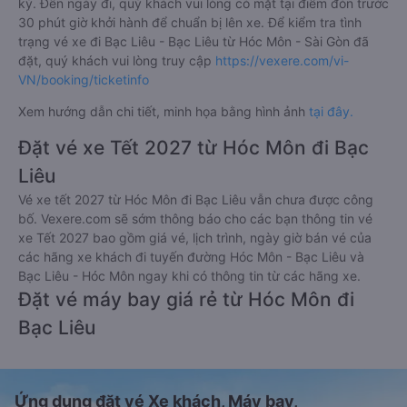
ký. Đến ngày đi, quý khách vui lòng có mặt tại điểm đón trước
30 phút giờ khởi hành để chuẩn bị lên xe. Để kiểm tra tình
trạng vé xe đi Bạc Liêu - Bạc Liêu từ Hóc Môn - Sài Gòn đã
đặt, quý khách vui lòng truy cập
https://vexere.com/vi-
VN/booking/ticketinfo
Xem hướng dẫn chi tiết, minh họa bằng hình ảnh
tại đây.
Đặt vé xe Tết 2027 từ Hóc Môn đi Bạc
Liêu
Vé xe tết 2027 từ Hóc Môn đi Bạc Liêu vẫn chưa được công
bố. Vexere.com sẽ sớm thông báo cho các bạn thông tin vé
xe Tết 2027 bao gồm giá vé, lịch trình, ngày giờ bán vé của
các hãng xe khách đi tuyến đường Hóc Môn - Bạc Liêu và
Bạc Liêu - Hóc Môn ngay khi có thông tin từ các hãng xe.
Đặt vé máy bay giá rẻ từ Hóc Môn đi
Bạc Liêu
Ứng dụng đặt vé Xe khách, Máy bay,