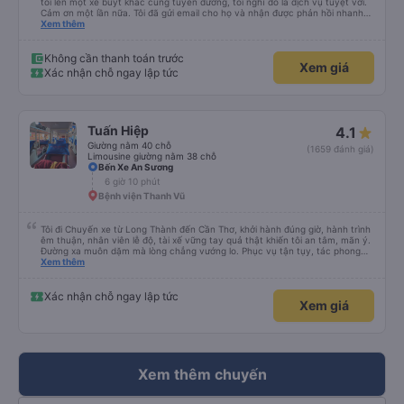
tôi lên một xe buýt khác cùng tuyến đường, tôi nghĩ đó là dịch vụ tuyệt vời.
Cảm ơn một lần nữa. Tôi đã gửi email cho họ và nhận được phản hồi nhanh
chóng trong những thời điểm đó.
Xem thêm
Không cần thanh toán trước
Xem giá
Xác nhận chỗ ngay lập tức
Tuấn Hiệp
4.1
Giường nằm 40 chỗ
(1659 đánh giá)
Limousine giường nằm 38 chỗ
Bến Xe An Sương
6 giờ 10 phút
Bệnh viện Thanh Vũ
Tôi đi Chuyến xe từ Long Thành đến Cần Thơ, khởi hành đúng giờ, hành trình
êm thuận, nhân viên lễ độ, tài xế vững tay quả thật khiến tôi an tâm, mãn ý.
Đường xa muôn dặm mà lòng chẳng vướng lo. Phục vụ tận tụy, tác phong
nghiêm cẩn, hiếm thấy giữa thời buổi kim tiền vội vã. Xã hội loạn đạo. Xin gửi
Xem thêm
lời tán dương chân thành, kính chúc nhà xe ngày một hưng thịnh, vạn lộ bình
an.”
Xác nhận chỗ ngay lập tức
Xem giá
Xem thêm chuyến