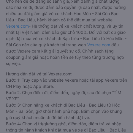
Cho nên để dễ dàng so sánh giá, xem đánh giá chất lượng
các nhà xe đi, được đảm bảo quyền lợi cao nhất, được hưởng
nhiều ưu đãi giảm giá vé xe khách Hóc Môn - Sài Gòn Bạc
Liêu - Bạc Liêu, hành khách có thể đặt mua tại website
Vexere.com
- Hệ thống đặt vé xe khách chất lượng, và uy tín
nhất tại Việt Nam, đảm bảo giữ chỗ 100%. Đối với bất cứ giao
dịch đặt mua vé xe khách đi Bạc Liêu - Bạc Liêu từ Hóc Môn -
Sài Gòn nào của quý khách tại trang web
Vexere.com
đều
được Vexere cam kết giải quyết sự cố. Chính sách tặng
coupon giảm giá hoặc hoàn tiền sẽ tùy theo từng trường hợp
sự việc.
Hướng dẫn đặt vé tại Vexere.com:
Bước 1: Truy cập vào website Vexere hoặc tải app Vexere trên
CH Play hoặc App Store.
Bước 2: Chọn điểm đi, điểm đến, ngày đi, sau đó chọn “TÌM
VÉ XE”.
Bước 3: Chọn hãng xe khách đi Bạc Liêu - Bạc Liêu từ Hóc
Môn - Sài Gòn, giờ khởi hành phù hợp. Bấm chọn vào khung
giờ quý khách muốn đi để tiến hành đặt vé.
Bước 4: Chọn vị trí/giường ghế, điểm đón, điểm trả và nhập
thông tin hành khách khi đặt mua vé xe đi Bạc Liêu - Bạc Liêu