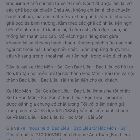
limousine 9 chỗ cải tiến từ xe 16 chỗ. Nội thất được làm lại với
các ghế bọc da chuẩn Châu Âu, không chỉ êm ái cho chuyến
hành trình xa, mà còn mát mẻ và không hề bị hầm bí như các
ghế bọc da bình thường. Kèm theo các ghế có nhiều tiện nghi
hiện đại như ti-vi, tủ lạnh mini, ổ cắm usb, đèn đọc sách, hệ
thống âm thanh cao cấp. Có vách ngăn riêng biệt giữa
khoang lái và khoang hành khách. Khoảng cách giữa các ghế
ngồi rất thoải mái, không nhồi nhét. Luôn đáp ứng được nhu
cầu về sang trọng, thoải mái và tiện nghi trong việc di chuyển.
Đây là loại xe Hóc Môn - Sài Gòn Bạc Liêu - Bạc Liêu có hỗ trợ
đón/trả tận nơi miễn phí tại nội thành Hóc Môn - Sài Gòn và nội
thành Bạc Liêu - Bạc Liêu, rất thuận tiện cho du khách.
Xe Hóc Môn - Sài Gòn Bạc Liêu - Bạc Liêu limousine tốt nhất:
Xe từ Hóc Môn - Sài Gòn đi Bạc Liêu - Bạc Liêu limousine
được đánh giá chung có chất lượng Tốt với điểm đánh giá
trung bình từ 4.2/5 dựa trên 1884 phản hồi của hành khách
Xe về Bạc Liêu - Bạc Liêu từ Hóc Môn - Sài Gòn.
Giá vé
xe limousine đi Bạc Liêu - Bạc Liêu từ Hóc Môn - Sài
Gòn
rẻ nhất là 210000VND của hãng xe Anh Tuấn (Bạc Liêu).