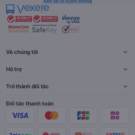
Xem tất cả tuyến đường
keyboard_arrow_down
Về chúng tôi
keyboard_arrow_down
Hỗ trợ
keyboard_arrow_down
Trở thành đối tác
Đối tác thanh toán