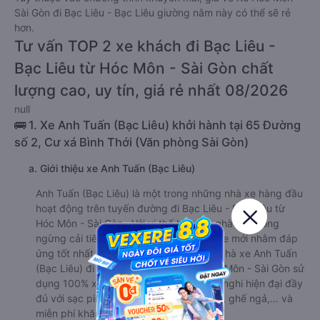
Sài Gòn đi Bạc Liêu - Bạc Liêu giường nằm này có thể sẽ rẻ
hơn.
Tư vấn TOP 2 xe khách đi Bạc Liêu -
Bạc Liêu từ Hóc Môn - Sài Gòn chất
lượng cao, uy tín, giá rẻ nhất 08/2026
null
🚌 1. Xe Anh Tuấn (Bạc Liêu) khởi hành tại 65 Đường
số 2, Cư xá Bình Thới (Văn phòng Sài Gòn)
a. Giới thiệu xe Anh Tuấn (Bạc Liêu)
Anh Tuấn (Bạc Liêu) là một trong những nhà xe hàng đầu
hoạt động trên tuyến đường đi Bạc Liêu - Bạc Liêu từ
Hóc Môn - Sài Gòn . Với vị thế hiện tại, nhà xe không
ngừng cải tiến và mang đến các dòng xe mới nhằm đáp
ứng tốt nhất nhu cầu của khách hàng. Nhà xe Anh Tuấn
(Bạc Liêu) đi Bạc Liêu - Bạc Liêu từ Hóc Môn - Sài Gòn sử
dụng 100% xe hạng sang, đời mới. Tiện nghi hiện đại đầy
đủ với sạc pin, ổ cắm điện, điều hòa, tivi, ghế ngả,… và
miễn phí khăn, ướt nước lọc theo xe.