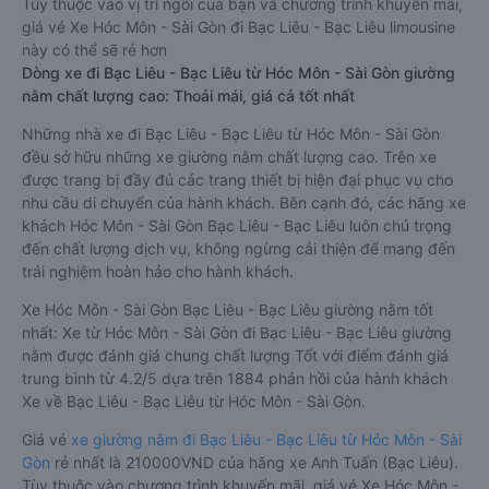
Tùy thuộc vào vị trí ngồi của bạn và chương trình khuyến mãi,
giá vé Xe Hóc Môn - Sài Gòn đi Bạc Liêu - Bạc Liêu limousine
này có thể sẽ rẻ hơn
Dòng xe đi Bạc Liêu - Bạc Liêu từ Hóc Môn - Sài Gòn giường
nằm chất lượng cao: Thoải mái, giá cả tốt nhất
Những nhà xe đi Bạc Liêu - Bạc Liêu từ Hóc Môn - Sài Gòn
đều sở hữu những xe giường nằm chất lượng cao. Trên xe
được trang bị đầy đủ các trang thiết bị hiện đại phục vụ cho
nhu cầu di chuyển của hành khách. Bên cạnh đó, các hãng xe
khách Hóc Môn - Sài Gòn Bạc Liêu - Bạc Liêu luôn chú trọng
đến chất lượng dịch vụ, không ngừng cải thiện để mang đến
trải nghiệm hoàn hảo cho hành khách.
Xe Hóc Môn - Sài Gòn Bạc Liêu - Bạc Liêu giường nằm tốt
nhất: Xe từ Hóc Môn - Sài Gòn đi Bạc Liêu - Bạc Liêu giường
nằm được đánh giá chung chất lượng Tốt với điểm đánh giá
trung bình từ 4.2/5 dựa trên 1884 phản hồi của hành khách
Xe về Bạc Liêu - Bạc Liêu từ Hóc Môn - Sài Gòn.
Giá vé
xe giường nằm đi Bạc Liêu - Bạc Liêu từ Hóc Môn - Sài
Gòn
rẻ nhất là 210000VND của hãng xe Anh Tuấn (Bạc Liêu).
Tùy thuộc vào chương trình khuyến mãi, giá vé Xe Hóc Môn -