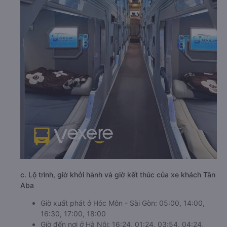
c. Lộ trình, giờ khởi hành và giờ kết thúc của xe khách Tân
Aba
Giờ xuất phát ở Hóc Môn - Sài Gòn: 05:00, 14:00,
16:30, 17:00, 18:00
Giờ đến nơi ở Hà Nội: 16:24, 01:24, 03:54, 04:24,