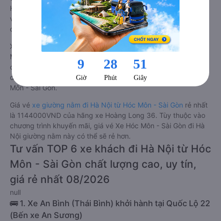
Hóc Môn - Sài Gòn Hà Nội luôn chú trọng đến chất lượng dịch
vụ, không ngừng cải thiện để mang đến trải nghiệm hoàn hảo
cho hành khách.
Xe Hóc Môn - Sài Gòn Hà Nội giường nằm tốt nhất: Xe từ Hóc
Môn - Sài Gòn đi Hà Nội giường nằm được đánh giá chung
chất lượng Trung bình với điểm đánh giá trung bình từ 3.0/5
dựa trên 567 phản hồi của hành khách Xe về Hà Nội từ Hóc
Môn - Sài Gòn.
Giá vé
xe giường nằm đi Hà Nội từ Hóc Môn - Sài Gòn
rẻ nhất
là 1144000VND của hãng xe Hoàng Long 36. Tùy thuộc vào
chương trình khuyến mãi, giá vé Xe Hóc Môn - Sài Gòn đi Hà
Nội giường nằm này có thể sẽ rẻ hơn.
Tư vấn TOP 6 xe khách đi Hà Nội từ Hóc
Môn - Sài Gòn chất lượng cao, uy tín,
giá rẻ nhất 08/2026
null
🚌 1. Xe An Bình (Thái Bình) khởi hành tại Quốc Lộ 22
(Bến xe An Sương)