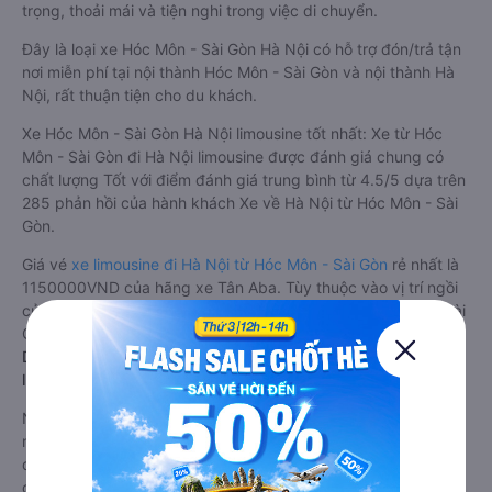
trọng, thoải mái và tiện nghi trong việc di chuyển.
Đây là loại xe Hóc Môn - Sài Gòn Hà Nội có hỗ trợ đón/trả tận
nơi miễn phí tại nội thành Hóc Môn - Sài Gòn và nội thành Hà
Nội, rất thuận tiện cho du khách.
Xe Hóc Môn - Sài Gòn Hà Nội limousine tốt nhất: Xe từ Hóc
Môn - Sài Gòn đi Hà Nội limousine được đánh giá chung có
chất lượng Tốt với điểm đánh giá trung bình từ 4.5/5 dựa trên
285 phản hồi của hành khách Xe về Hà Nội từ Hóc Môn - Sài
Gòn.
Giá vé
xe limousine đi Hà Nội từ Hóc Môn - Sài Gòn
rẻ nhất là
1150000VND của hãng xe Tân Aba. Tùy thuộc vào vị trí ngồi
của bạn và chương trình khuyến mãi, giá vé Xe Hóc Môn - Sài
Gòn đi Hà Nội limousine này có thể sẽ rẻ hơn
Dòng xe đi Hà Nội từ Hóc Môn - Sài Gòn giường nằm chất
lượng cao: Thoải mái, giá cả tốt nhất
Những nhà xe đi Hà Nội từ Hóc Môn - Sài Gòn đều sở hữu
những xe giường nằm chất lượng cao. Trên xe được trang bị
đầy đủ các trang thiết bị hiện đại phục vụ cho nhu cầu di
chuyển của hành khách. Bên cạnh đó, các hãng xe khách