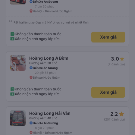
Bến Xe An Sương
7 giờ 30 phút
Hà Nội - Bến xe Nước Ngầm
Rất hài lòng xe đẹp mà NV phục vụ vui vẻ nhiệt tình
Không cần thanh toán trước
Xem giá
Xác nhận chỗ ngay lập tức
Hoàng Long A Bờm
3.0
Giường nằm 38 chỗ
(7 đánh giá)
Bến xe An Sương
20 giờ 55 phút
Bến xe Nước Ngầm
Không cần thanh toán trước
Xem giá
Xác nhận chỗ ngay lập tức
star_rate
Hoàng Long Hải Vân
2.2
Giường nằm 40 chỗ
(207 đánh giá)
Bến Xe An Sương
8 giờ 20 phút
Hà Nội - Bến xe Nước Ngầm