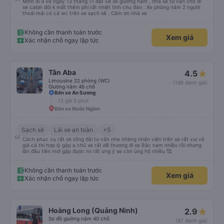
Mình đi 4 vé ngày 13 tháng 11 đặt vé xe giường nằm , nhà xe tư vấn cho đi
xe cabin đôi k mất thêm phí rất nhiệt tình chu đáo . Xe phòng nằm 2 người
thoải mái có cả wc trên xe sạch sẽ . Cảm ơn nhà xe
Không cần thanh toán trước
Xem giá
Xác nhận chỗ ngay lập tức
Tân Aba
4.5
Limousine 22 phòng (WC)
(198 đánh giá)
Giường nằm 46 chỗ
Bến xe An Sương
12 giờ 5 phút
Bến xe Nước Ngầm
Sạch sẽ
Lái xe an toàn
+5
Cách phục vụ rất ok tổng đài tư vấn nhe nhàng nhân viên trên xe rất vui vẻ
giá cả thi hợp lý gặp a chủ xe rất dễ thương đi xe Bắc nam nhiều rồi nhưng
lần đầu tiên mới gặp được nx rất ung ý se còn ủng hộ nhiều 🥰
Không cần thanh toán trước
Xem giá
Xác nhận chỗ ngay lập tức
Hoàng Long (Quảng Ninh)
2.9
Sơ đồ giường nằm 40 chỗ
(67 đánh giá)