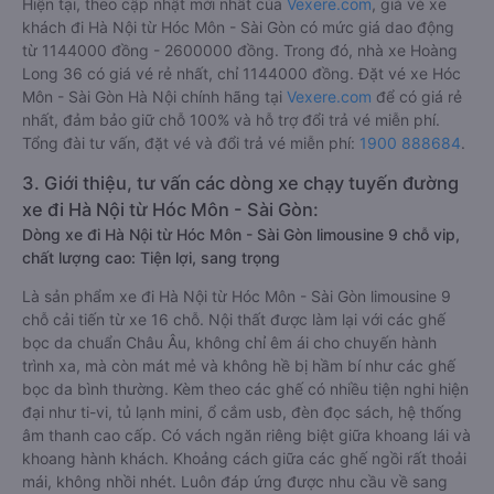
Hiện tại, theo cập nhật mới nhất của
Vexere.com
, giá vé xe
khách đi Hà Nội từ Hóc Môn - Sài Gòn có mức giá dao động
từ 1144000 đồng - 2600000 đồng. Trong đó, nhà xe Hoàng
Long 36 có giá vé rẻ nhất, chỉ 1144000 đồng. Đặt vé xe Hóc
Môn - Sài Gòn Hà Nội chính hãng tại
Vexere.com
để có giá rẻ
nhất, đảm bảo giữ chỗ 100% và hỗ trợ đổi trả vé miễn phí.
Tổng đài tư vấn, đặt vé và đổi trả vé miễn phí:
1900 888684
.
3. Giới thiệu, tư vấn các dòng xe chạy tuyến đường
xe đi Hà Nội từ Hóc Môn - Sài Gòn:
Dòng xe đi Hà Nội từ Hóc Môn - Sài Gòn limousine 9 chỗ vip,
chất lượng cao: Tiện lợi, sang trọng
Là sản phẩm xe đi Hà Nội từ Hóc Môn - Sài Gòn limousine 9
chỗ cải tiến từ xe 16 chỗ. Nội thất được làm lại với các ghế
bọc da chuẩn Châu Âu, không chỉ êm ái cho chuyến hành
trình xa, mà còn mát mẻ và không hề bị hầm bí như các ghế
bọc da bình thường. Kèm theo các ghế có nhiều tiện nghi hiện
đại như ti-vi, tủ lạnh mini, ổ cắm usb, đèn đọc sách, hệ thống
âm thanh cao cấp. Có vách ngăn riêng biệt giữa khoang lái và
khoang hành khách. Khoảng cách giữa các ghế ngồi rất thoải
mái, không nhồi nhét. Luôn đáp ứng được nhu cầu về sang