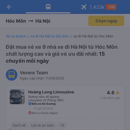
arrow_back
Tải app Vexere ngay!
Tải app Vexere
1.423
k
-30k
Mở app
Mở app
Nhận ưu đãi thành viên độc
-30k/ghế khi đặt vé máy bay qua
quyền
app
Hóc Môn
Hà Nội
Chọn ngày
Vé xe khách
xe đi Hà Nội từ Sài Gòn
xe đi Hà Nội từ Hóc Môn
Đặt mua vé xe 9 nhà xe đi Hà Nội từ Hóc Môn
chất lượng cao và giá vé ưu đãi nhất
: 15
chuyến mỗi ngày
Vexere Team
Ngày cập nhật: 11/08/2026
Hoàng Long Limousine
4.6
Giường nằm 40 giường
(149 đánh giá)
Limousine 22 Phòng (WC)
Bến xe An Sương
14 giờ 20 phút
Bến xe Nước Ngầm
Sạch sẽ
Lái xe an toàn
+5