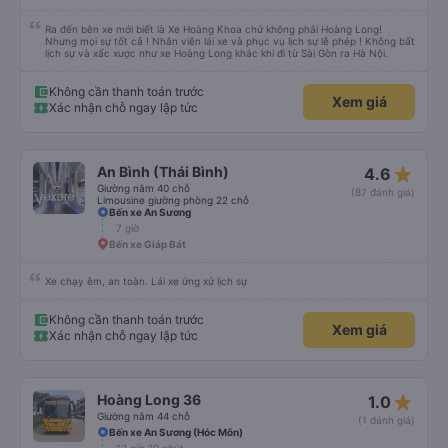
Ra đến bên xe mới biết là Xe Hoàng Khoa chứ không phải Hoàng Long!
Nhưng mọi sự tốt cả ! Nhân viên lái xe và phục vụ lịch sự lễ phép ! Không bất
lịch sự và xấc xược như xe Hoàng Long khác khi đi từ Sài Gòn ra Hà Nội.
Không cần thanh toán trước
Xem giá
Xác nhận chỗ ngay lập tức
star_rate
An Bình (Thái Bình)
4.6
Giường nằm 40 chỗ
(87 đánh giá)
Limousine giường phòng 22 chỗ
Bến xe An Sương
7 giờ
Bến xe Giáp Bát
Xe chạy êm, an toàn. Lái xe ứng xử lịch sự
Không cần thanh toán trước
Xem giá
Xác nhận chỗ ngay lập tức
star_rate
Hoàng Long 36
1.0
Giường nằm 44 chỗ
(1 đánh giá)
Bến xe An Sương (Hóc Môn)