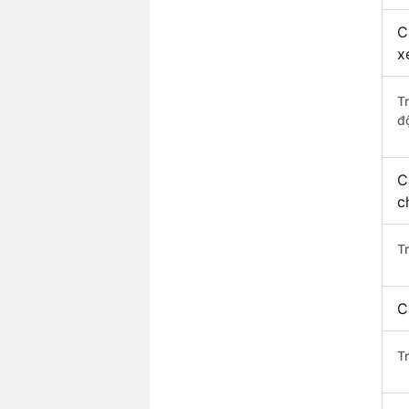
C
x
T
độ
C
c
T
C
T