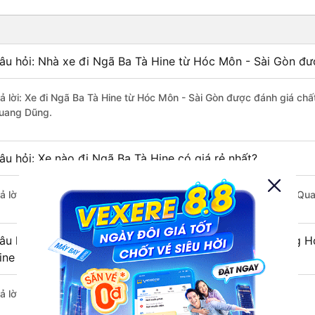
âu hỏi: Nhà xe đi Ngã Ba Tà Hine từ Hóc Môn - Sài Gòn đư
rả lời: Xe đi Ngã Ba Tà Hine từ Hóc Môn - Sài Gòn được đánh giá chấ
uang Dũng.
âu hỏi: Xe nào đi Ngã Ba Tà Hine có giá rẻ nhất?
rả lời: Vé xe rẻ nhất có mức giá là 350.000 đồng của nhà xe Tân Qu
âu hỏi: Có bao nhiêu nhà xe đang khai thác tuyến đường H
ine ?
ả lời: Hiện tại có 1 nhà xe khai thác tuyến đường.