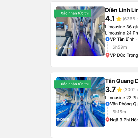
Điền Linh L
Xác nhận tức thì
4.1
star
(6368 đ
Limousine 36 gi
Limousine 24 P
VP Tân Bình 
6h59m
VP Đức Trọn
Tân Quang 
Xác nhận tức thì
3.7
star
(3002 
Limousine 22 P
Văn Phòng Q
6h15m
Ngã 3 Phi Nô