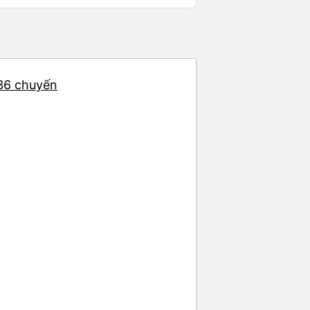
m, dân chơi cỏ kẹo ke...) Và
Ngã 3 thành , nơi sáng sủa an
 đỡ
 36 chuyến