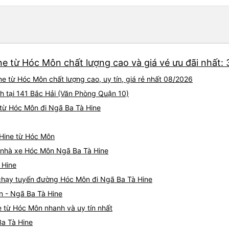
địa bàn của thế lực xe ôm ngầ
thế là mình được chở xuống 
toàn hơn. Một Chuyến xe được biết thêm nhiều câu chuyện
mới. Cảm ơn nhà xe đã giúp
ne từ Hóc Môn chất lượng cao và giá vé ưu đãi nhất:
e từ Hóc Môn chất lượng cao, uy tín, giá rẻ nhất 08/2026
h tại 141 Bắc Hải (Văn Phòng Quận 10)
từ Hóc Môn đi Ngã Ba Tà Hine
 Hine từ Hóc Môn
iá nhà xe Hóc Môn Ngã Ba Tà Hine
 Hine
e chạy tuyến đường Hóc Môn đi Ngã Ba Tà Hine
n - Ngã Ba Tà Hine
 từ Hóc Môn nhanh và uy tín nhất
Ba Tà Hine