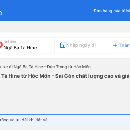
Đơn hàng của tôi
M
fo
Nơi đến
add
Nhập ngày đi
Thêm
xe đi Ngã Ba Tà Hine - Đức Trọng từ Hóc Môn
 Tà Hine từ Hóc Môn - Sài Gòn chất lượng cao và giá
rống và ưu đãi khi đặt vé