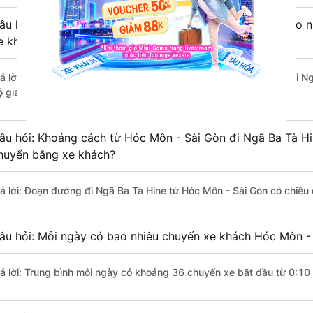
âu hỏi: Từ Hóc Môn - Sài Gòn đi Ngã Ba Tà Hine mất bao nh
e khách?
rả lời: Thời gian di chuyển bằng xe khách từ Hóc Môn - Sài Gòn đi N
 giao thông thuận lợi.
âu hỏi: Khoảng cách từ Hóc Môn - Sài Gòn đi Ngã Ba Tà Hi
huyển bằng xe khách?
rả lời: Đoạn đường đi Ngã Ba Tà Hine từ Hóc Môn - Sài Gòn có chiều
âu hỏi: Mỗi ngày có bao nhiêu chuyến xe khách Hóc Môn - 
rả lời: Trung bình mỗi ngày có khoảng 36 chuyến xe bắt đầu từ 0:10