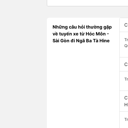
C
Những câu hỏi thường gặp
về tuyến xe từ Hóc Môn -
T
Sài Gòn đi Ngã Ba Tà Hine
Q
C
T
C
H
Tr