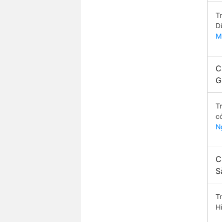
T
D
M
C
G
T
c
N
C
S
T
H