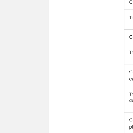
C
T
C
T
C
c
T
đ
C
p