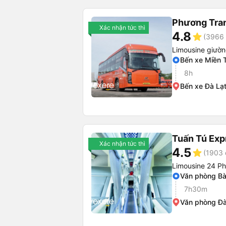
Phương Tra
Xác nhận tức thì
4.8
star
(3966 
Limousine giườ
Bến xe Miền 
8h
Bến xe Đà Lạ
Tuấn Tú Exp
Xác nhận tức thì
4.5
star
(1903 
Limousine 24 P
Văn phòng B
7h30m
Văn phòng Đà