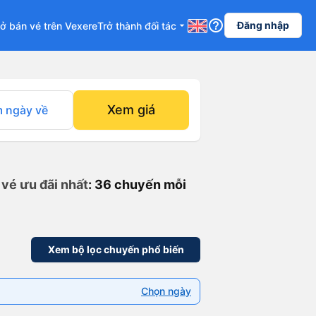
help_outline
Đăng nhập
ở bán vé trên Vexere
Trở thành đối tác
arrow_drop_down
Xem giá
 ngày về
 vé ưu đãi nhất
: 36 chuyến mỗi
Xem bộ lọc chuyến phổ biến
Chọn ngày