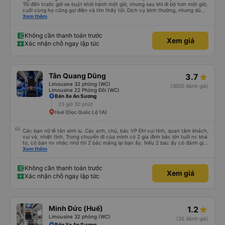
Tôi đến trước giờ xe buýt khởi hành một giờ, nhưng sau khi đi bộ hơn một giờ,
cuối cùng họ cũng gọi điện và tìm thấy tôi. Dịch vụ bình thường, nhưng dù
sao thì tôi ngủ ngon hơn ở khách sạn vì tôi rất thoải mái. Sẽ tuyệt hơn nếu
Xem thêm
tiếng còi xe bớt to hơn. Nhưng tôi thích nó nên tôi cho điểm tối đa. Cảm ơn
bạn rất nhiều.
Không cần thanh toán trước
Xem giá
Xác nhận chỗ ngay lập tức
Tân Quang Dũng
3.7
Limousine 32 phòng (WC)
(3005 đánh giá)
Limousine 22 Phòng Đôi (WC)
Bến Xe An Sương
23 giờ 30 phút
Huế (Dọc Quốc Lộ 1A)
Các bạn nữ lễ tân xinh iu. Các anh, chú, bác VP ĐH vui tính, quan tâm khách,
vui vẻ, nhiệt tình. Trong chuyến đi của mình có 2 gia đình bác lớn tuổi nc khá
to, có bạn nv nhắc nhở thì 2 bác mắng lại bạn ấy. Nếu 2 bác ấy có đánh giá
xấu thì mình ngược lại nha. Bạn ấy nhắc nhở rất đúng. 2 bác nói rất to. To
Xem thêm
đến lỗi mình ngủ còn mơ được câu chuyện các bác nói với nhau xuất hiện
trong giấc mơ của mình luôn. Nên nếu bạn ấy bị phản ánh thì đừng trừ lương
bạn ấy nha. Nếu bạn ấy bị trừ thì bảo bạn ấy liên hệ sđt của mình, mình hỗ
Không cần thanh toán trước
Xem giá
trợ ạ. Số mình đuôi 666, chuyến ĐH-NT ngày 16/1. À các bạn nữ lễ tân xinh
Xác nhận chỗ ngay lập tức
iu còn đổi cho mình phòng đơn sang đôi xong còn note là (một mình) yêu
luôn. Nhưng phòng đôi mà nằm một thì mỗi lần xe rẽ 1 cái là ✈️ Ít đi xe khách
nhưng đủ để đánh giá 10/10.
Minh Đức (Huế)
1.2
Limousine 32 phòng (WC)
(35 đánh giá)
Bến Xe An Sương