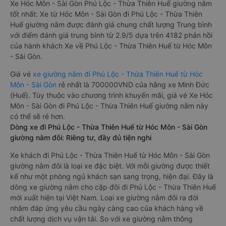
Xe Hóc Môn - Sài Gòn Phú Lộc - Thừa Thiên Huế giường nằm
tốt nhất: Xe từ Hóc Môn - Sài Gòn đi Phú Lộc - Thừa Thiên
Huế giường nằm được đánh giá chung chất lượng Trung bình
với điểm đánh giá trung bình từ 2.9/5 dựa trên 4182 phản hồi
của hành khách Xe về Phú Lộc - Thừa Thiên Huế từ Hóc Môn
- Sài Gòn.
Giá vé
xe giường nằm đi Phú Lộc - Thừa Thiên Huế từ Hóc
Môn - Sài Gòn
rẻ nhất là 700000VND của hãng xe Minh Đức
(Huế). Tùy thuộc vào chương trình khuyến mãi, giá vé Xe Hóc
Môn - Sài Gòn đi Phú Lộc - Thừa Thiên Huế giường nằm này
có thể sẽ rẻ hơn.
Dòng xe đi Phú Lộc - Thừa Thiên Huế từ Hóc Môn - Sài Gòn
giường nằm đôi: Riêng tư, đầy đủ tiện nghi
Xe khách đi Phú Lộc - Thừa Thiên Huế từ Hóc Môn - Sài Gòn
giường nằm đôi là loại xe đặc biệt. Với mỗi giường được thiết
kế như một phòng ngủ khách sạn sang trọng, hiện đại. Đây là
dòng xe giường nằm cho cặp đôi đi Phú Lộc - Thừa Thiên Huế
mới xuất hiện tại Việt Nam. Loại xe giường nằm đôi ra đời
nhằm đáp ứng yêu cầu ngày càng cao của khách hàng về
chất lượng dịch vụ vận tải. So với xe giường nằm thông