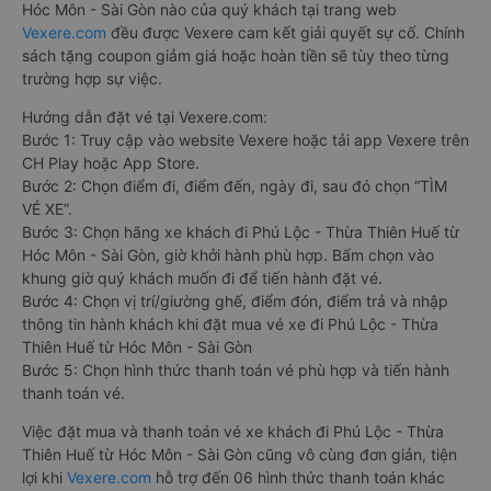
Hóc Môn - Sài Gòn nào của quý khách tại trang web
Vexere.com
đều được Vexere cam kết giải quyết sự cố. Chính
sách tặng coupon giảm giá hoặc hoàn tiền sẽ tùy theo từng
trường hợp sự việc.
Hướng dẫn đặt vé tại Vexere.com:
Bước 1: Truy cập vào website Vexere hoặc tải app Vexere trên
CH Play hoặc App Store.
Bước 2: Chọn điểm đi, điểm đến, ngày đi, sau đó chọn “TÌM
VÉ XE”.
Bước 3: Chọn hãng xe khách đi Phú Lộc - Thừa Thiên Huế từ
Hóc Môn - Sài Gòn, giờ khởi hành phù hợp. Bấm chọn vào
khung giờ quý khách muốn đi để tiến hành đặt vé.
Bước 4: Chọn vị trí/giường ghế, điểm đón, điểm trả và nhập
thông tin hành khách khi đặt mua vé xe đi Phú Lộc - Thừa
Thiên Huế từ Hóc Môn - Sài Gòn
Bước 5: Chọn hình thức thanh toán vé phù hợp và tiến hành
thanh toán vé.
Việc đặt mua và thanh toán vé xe khách đi Phú Lộc - Thừa
Thiên Huế từ Hóc Môn - Sài Gòn cũng vô cùng đơn giản, tiện
lợi khi
Vexere.com
hỗ trợ đến 06 hình thức thanh toán khác