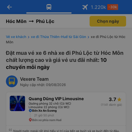
arrow_back
Tải app Vexere ngay!
Tải app Vexere
1.220
k
-30k
Mở app
Mở app
Nhận ưu đãi thành viên độc
-30k/ghế khi đặt vé máy bay qua
quyền
app
Hóc Môn
Phú Lộc
Chọn ngày
Vé xe khách
xe đi Thừa Thiên-Huế từ Sài Gòn
xe đi Phú Lộc từ Hóc
Môn
Đặt mua vé xe 6 nhà xe đi Phú Lộc từ Hóc Môn
chất lượng cao và giá vé ưu đãi nhất
: 10
chuyến mỗi ngày
Vexere Team
Ngày cập nhật: 09/08/2026
Quang Dũng VIP Limousine
3.7
Giường phòng 32 chỗ (Có WC)
(1141 đánh giá)
Limousine 22 phòng (Có WC)
Bến Xe An Sương
21 giờ 50 phút
Bến xe phía nam Huế
Người nước ngoài rất khó hiểu vị trí của bến xe buýt và xe buýt đến từ đâu.