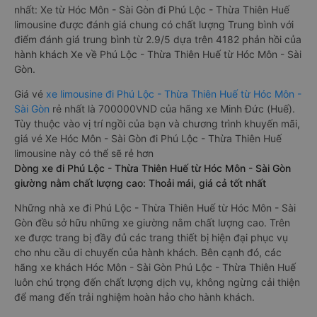
nhất: Xe từ Hóc Môn - Sài Gòn đi Phú Lộc - Thừa Thiên Huế
limousine được đánh giá chung có chất lượng Trung bình với
điểm đánh giá trung bình từ 2.9/5 dựa trên 4182 phản hồi của
hành khách Xe về Phú Lộc - Thừa Thiên Huế từ Hóc Môn - Sài
Gòn.
Giá vé
xe limousine đi Phú Lộc - Thừa Thiên Huế từ Hóc Môn -
Sài Gòn
rẻ nhất là 700000VND của hãng xe Minh Đức (Huế).
Tùy thuộc vào vị trí ngồi của bạn và chương trình khuyến mãi,
giá vé Xe Hóc Môn - Sài Gòn đi Phú Lộc - Thừa Thiên Huế
limousine này có thể sẽ rẻ hơn
Dòng xe đi Phú Lộc - Thừa Thiên Huế từ Hóc Môn - Sài Gòn
giường nằm chất lượng cao: Thoải mái, giá cả tốt nhất
Những nhà xe đi Phú Lộc - Thừa Thiên Huế từ Hóc Môn - Sài
Gòn đều sở hữu những xe giường nằm chất lượng cao. Trên
xe được trang bị đầy đủ các trang thiết bị hiện đại phục vụ
cho nhu cầu di chuyển của hành khách. Bên cạnh đó, các
hãng xe khách Hóc Môn - Sài Gòn Phú Lộc - Thừa Thiên Huế
luôn chú trọng đến chất lượng dịch vụ, không ngừng cải thiện
để mang đến trải nghiệm hoàn hảo cho hành khách.