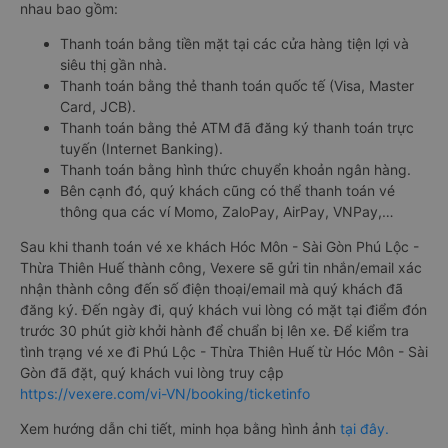
nhau bao gồm:
Thanh toán bằng tiền mặt tại các cửa hàng tiện lợi và
siêu thị gần nhà.
Thanh toán bằng thẻ thanh toán quốc tế (Visa, Master
Card, JCB).
Thanh toán bằng thẻ ATM đã đăng ký thanh toán trực
tuyến (Internet Banking).
Thanh toán bằng hình thức chuyển khoản ngân hàng.
Bên cạnh đó, quý khách cũng có thể thanh toán vé
thông qua các ví Momo, ZaloPay, AirPay, VNPay,…
Sau khi thanh toán vé xe khách Hóc Môn - Sài Gòn Phú Lộc -
Thừa Thiên Huế thành công, Vexere sẽ gửi tin nhắn/email xác
nhận thành công đến số điện thoại/email mà quý khách đã
đăng ký. Đến ngày đi, quý khách vui lòng có mặt tại điểm đón
trước 30 phút giờ khởi hành để chuẩn bị lên xe. Để kiểm tra
tình trạng vé xe đi Phú Lộc - Thừa Thiên Huế từ Hóc Môn - Sài
Gòn đã đặt, quý khách vui lòng truy cập
https://vexere.com/vi-VN/booking/ticketinfo
Xem hướng dẫn chi tiết, minh họa bằng hình ảnh
tại đây.