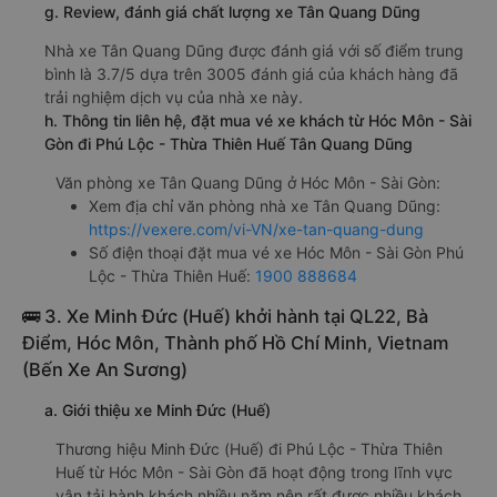
g. Review, đánh giá chất lượng xe Tân Quang Dũng
Nhà xe Tân Quang Dũng được đánh giá với số điểm trung
bình là 3.7/5 dựa trên 3005 đánh giá của khách hàng đã
trải nghiệm dịch vụ của nhà xe này.
h. Thông tin liên hệ, đặt mua vé xe khách từ Hóc Môn - Sài
Gòn đi Phú Lộc - Thừa Thiên Huế Tân Quang Dũng
Văn phòng xe Tân Quang Dũng ở Hóc Môn - Sài Gòn:
Xem địa chỉ văn phòng nhà xe Tân Quang Dũng:
https://vexere.com/vi-VN/xe-tan-quang-dung
Số điện thoại đặt mua vé xe Hóc Môn - Sài Gòn Phú
Lộc - Thừa Thiên Huế:
1900 888684
🚌 3. Xe Minh Đức (Huế) khởi hành tại QL22, Bà
Điểm, Hóc Môn, Thành phố Hồ Chí Minh, Vietnam
(Bến Xe An Sương)
a. Giới thiệu xe Minh Đức (Huế)
Thương hiệu Minh Đức (Huế) đi Phú Lộc - Thừa Thiên
Huế từ Hóc Môn - Sài Gòn đã hoạt động trong lĩnh vực
vận tải hành khách nhiều năm nên rất được nhiều khách