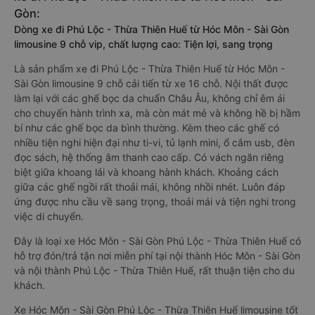
Gòn:
Dòng xe đi Phú Lộc - Thừa Thiên Huế từ Hóc Môn - Sài Gòn
limousine 9 chỗ vip, chất lượng cao: Tiện lợi, sang trọng
Là sản phẩm xe đi Phú Lộc - Thừa Thiên Huế từ Hóc Môn -
Sài Gòn limousine 9 chỗ cải tiến từ xe 16 chỗ. Nội thất được
làm lại với các ghế bọc da chuẩn Châu Âu, không chỉ êm ái
cho chuyến hành trình xa, mà còn mát mẻ và không hề bị hầm
bí như các ghế bọc da bình thường. Kèm theo các ghế có
nhiều tiện nghi hiện đại như ti-vi, tủ lạnh mini, ổ cắm usb, đèn
đọc sách, hệ thống âm thanh cao cấp. Có vách ngăn riêng
biệt giữa khoang lái và khoang hành khách. Khoảng cách
giữa các ghế ngồi rất thoải mái, không nhồi nhét. Luôn đáp
ứng được nhu cầu về sang trọng, thoải mái và tiện nghi trong
việc di chuyển.
Đây là loại xe Hóc Môn - Sài Gòn Phú Lộc - Thừa Thiên Huế có
hỗ trợ đón/trả tận nơi miễn phí tại nội thành Hóc Môn - Sài Gòn
và nội thành Phú Lộc - Thừa Thiên Huế, rất thuận tiện cho du
khách.
Xe Hóc Môn - Sài Gòn Phú Lộc - Thừa Thiên Huế limousine tốt