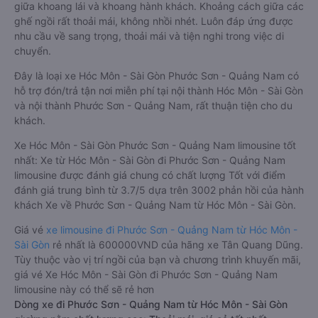
giữa khoang lái và khoang hành khách. Khoảng cách giữa các
ghế ngồi rất thoải mái, không nhồi nhét. Luôn đáp ứng được
nhu cầu về sang trọng, thoải mái và tiện nghi trong việc di
chuyển.
Đây là loại xe Hóc Môn - Sài Gòn Phước Sơn - Quảng Nam có
hỗ trợ đón/trả tận nơi miễn phí tại nội thành Hóc Môn - Sài Gòn
và nội thành Phước Sơn - Quảng Nam, rất thuận tiện cho du
khách.
Xe Hóc Môn - Sài Gòn Phước Sơn - Quảng Nam limousine tốt
nhất: Xe từ Hóc Môn - Sài Gòn đi Phước Sơn - Quảng Nam
limousine được đánh giá chung có chất lượng Tốt với điểm
đánh giá trung bình từ 3.7/5 dựa trên 3002 phản hồi của hành
khách Xe về Phước Sơn - Quảng Nam từ Hóc Môn - Sài Gòn.
Giá vé
xe limousine đi Phước Sơn - Quảng Nam từ Hóc Môn -
Sài Gòn
rẻ nhất là 600000VND của hãng xe Tân Quang Dũng.
Tùy thuộc vào vị trí ngồi của bạn và chương trình khuyến mãi,
giá vé Xe Hóc Môn - Sài Gòn đi Phước Sơn - Quảng Nam
limousine này có thể sẽ rẻ hơn
Dòng xe đi Phước Sơn - Quảng Nam từ Hóc Môn - Sài Gòn