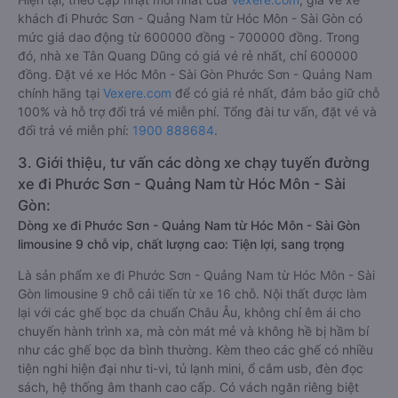
khách đi Phước Sơn - Quảng Nam từ Hóc Môn - Sài Gòn có
mức giá dao động từ 600000 đồng - 700000 đồng. Trong
đó, nhà xe Tân Quang Dũng có giá vé rẻ nhất, chỉ 600000
đồng. Đặt vé xe Hóc Môn - Sài Gòn Phước Sơn - Quảng Nam
chính hãng tại
Vexere.com
để có giá rẻ nhất, đảm bảo giữ chỗ
100% và hỗ trợ đổi trả vé miễn phí. Tổng đài tư vấn, đặt vé và
đổi trả vé miễn phí:
1900 888684
.
3. Giới thiệu, tư vấn các dòng xe chạy tuyến đường
xe đi Phước Sơn - Quảng Nam từ Hóc Môn - Sài
Gòn:
Dòng xe đi Phước Sơn - Quảng Nam từ Hóc Môn - Sài Gòn
limousine 9 chỗ vip, chất lượng cao: Tiện lợi, sang trọng
Là sản phẩm xe đi Phước Sơn - Quảng Nam từ Hóc Môn - Sài
Gòn limousine 9 chỗ cải tiến từ xe 16 chỗ. Nội thất được làm
lại với các ghế bọc da chuẩn Châu Âu, không chỉ êm ái cho
chuyến hành trình xa, mà còn mát mẻ và không hề bị hầm bí
như các ghế bọc da bình thường. Kèm theo các ghế có nhiều
tiện nghi hiện đại như ti-vi, tủ lạnh mini, ổ cắm usb, đèn đọc
sách, hệ thống âm thanh cao cấp. Có vách ngăn riêng biệt