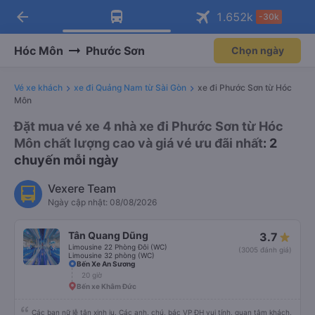
arrow_back
Tải app Vexere ngay!
Tải app Vexere
1.652
k
-30k
Mở app
Mở app
Nhận ưu đãi thành viên độc
-30k/ghế khi đặt vé máy bay qua
quyền
app
Hóc Môn
Phước Sơn
Chọn ngày
Vé xe khách
xe đi Quảng Nam từ Sài Gòn
xe đi Phước Sơn từ Hóc
Môn
Đặt mua vé xe 4 nhà xe đi Phước Sơn từ Hóc
Môn chất lượng cao và giá vé ưu đãi nhất
: 2
chuyến mỗi ngày
Vexere Team
Ngày cập nhật: 08/08/2026
Tân Quang Dũng
3.7
Limousine 22 Phòng Đôi (WC)
(3005 đánh giá)
Limousine 32 phòng (WC)
Bến Xe An Sương
20 giờ
Bến xe Khâm Đức
Các bạn nữ lễ tân xinh iu. Các anh, chú, bác VP ĐH vui tính, quan tâm khách,