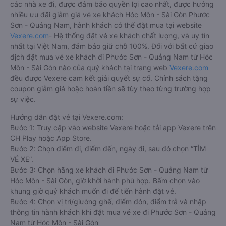
các nhà xe đi, được đảm bảo quyền lợi cao nhất, được hưởng
nhiều ưu đãi giảm giá vé xe khách Hóc Môn - Sài Gòn Phước
Sơn - Quảng Nam, hành khách có thể đặt mua tại website
Vexere.com
- Hệ thống đặt vé xe khách chất lượng, và uy tín
nhất tại Việt Nam, đảm bảo giữ chỗ 100%. Đối với bất cứ giao
dịch đặt mua vé xe khách đi Phước Sơn - Quảng Nam từ Hóc
Môn - Sài Gòn nào của quý khách tại trang web
Vexere.com
đều được Vexere cam kết giải quyết sự cố. Chính sách tặng
coupon giảm giá hoặc hoàn tiền sẽ tùy theo từng trường hợp
sự việc.
Hướng dẫn đặt vé tại Vexere.com:
Bước 1: Truy cập vào website Vexere hoặc tải app Vexere trên
CH Play hoặc App Store.
Bước 2: Chọn điểm đi, điểm đến, ngày đi, sau đó chọn “TÌM
VÉ XE”.
Bước 3: Chọn hãng xe khách đi Phước Sơn - Quảng Nam từ
Hóc Môn - Sài Gòn, giờ khởi hành phù hợp. Bấm chọn vào
khung giờ quý khách muốn đi để tiến hành đặt vé.
Bước 4: Chọn vị trí/giường ghế, điểm đón, điểm trả và nhập
thông tin hành khách khi đặt mua vé xe đi Phước Sơn - Quảng
Nam từ Hóc Môn - Sài Gòn