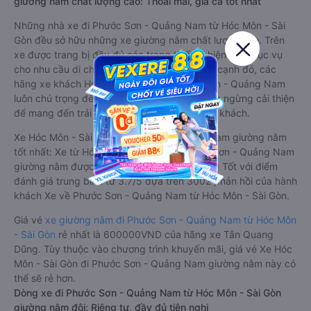
giường nằm chất lượng cao: Thoải mái, giá cả tốt nhất
Những nhà xe đi Phước Sơn - Quảng Nam từ Hóc Môn - Sài
Gòn đều sở hữu những xe giường nằm chất lượng cao. Trên
xe được trang bị đầy đủ các trang thiết bị hiện đại phục vụ
cho nhu cầu di chuyển của hành khách. Bên cạnh đó, các
hãng xe khách Hóc Môn - Sài Gòn Phước Sơn - Quảng Nam
luôn chú trọng đến chất lượng dịch vụ, không ngừng cải thiện
để mang đến trải nghiệm hoàn hảo cho hành khách.
Xe Hóc Môn - Sài Gòn Phước Sơn - Quảng Nam giường nằm
tốt nhất: Xe từ Hóc Môn - Sài Gòn đi Phước Sơn - Quảng Nam
giường nằm được đánh giá chung chất lượng Tốt với điểm
đánh giá trung bình từ 3.7/5 dựa trên 3002 phản hồi của hành
khách Xe về Phước Sơn - Quảng Nam từ Hóc Môn - Sài Gòn.
Giá vé
xe giường nằm đi Phước Sơn - Quảng Nam từ Hóc Môn
- Sài Gòn
rẻ nhất là 600000VND của hãng xe Tân Quang
Dũng. Tùy thuộc vào chương trình khuyến mãi, giá vé Xe Hóc
Môn - Sài Gòn đi Phước Sơn - Quảng Nam giường nằm này có
thể sẽ rẻ hơn.
Dòng xe đi Phước Sơn - Quảng Nam từ Hóc Môn - Sài Gòn
giường nằm đôi: Riêng tư, đầy đủ tiện nghi