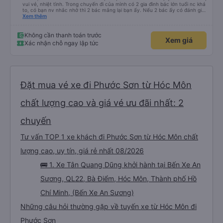
vui vẻ, nhiệt tình. Trong chuyến đi của mình có 2 gia đình bác lớn tuổi nc khá
to, có bạn nv nhắc nhở thì 2 bác mắng lại bạn ấy. Nếu 2 bác ấy có đánh giá
xấu thì mình ngược lại nha. Bạn ấy nhắc nhở rất đúng. 2 bác nói rất to. To
Xem thêm
đến lỗi mình ngủ còn mơ được câu chuyện các bác nói với nhau xuất hiện
trong giấc mơ của mình luôn. Nên nếu bạn ấy bị phản ánh thì đừng trừ lương
bạn ấy nha. Nếu bạn ấy bị trừ thì bảo bạn ấy liên hệ sđt của mình, mình hỗ
Không cần thanh toán trước
Xem giá
trợ ạ. Số mình đuôi 666, chuyến ĐH-NT ngày 16/1. À các bạn nữ lễ tân xinh
Xác nhận chỗ ngay lập tức
iu còn đổi cho mình phòng đơn sang đôi xong còn note là (một mình) yêu
luôn. Nhưng phòng đôi mà nằm một thì mỗi lần xe rẽ 1 cái là ✈️ Ít đi xe khách
nhưng đủ để đánh giá 10/10.
Đặt mua vé xe đi Phước Sơn từ Hóc Môn
chất lượng cao và giá vé ưu đãi nhất: 2
chuyến
Tư vấn TOP 1 xe khách đi Phước Sơn từ Hóc Môn chất
lượng cao, uy tín, giá rẻ nhất 08/2026
🚌 1. Xe Tân Quang Dũng khởi hành tại Bến Xe An
Sương, QL22, Bà Điểm, Hóc Môn, Thành phố Hồ
Chí Minh, (Bến Xe An Sương)
Những câu hỏi thường gặp về tuyến xe từ Hóc Môn đi
Phước Sơn