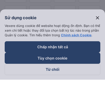
close
Sử dụng cookie
Vexere dùng cookie để website hoạt động ổn định. Bạn có thể
xem chi tiết hoặc thay đổi lựa chọn bất kỳ lúc nào trong phần
Quản lý cookie. Tìm hiểu thêm trong
Chính sách Cookie
.
Chấp nhận tất cả
Tùy chọn cookie
Từ chối
Theo dõi chúng tôi trên
Facebook
Tiktok
Youtube
Công ty TNHH Thương Mại Dịch Vụ Vexere