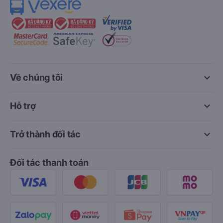
keyboard_arrow_down
Về chúng tôi
keyboard_arrow_down
Hỗ trợ
keyboard_arrow_down
Trở thành đối tác
Đối tác thanh toán