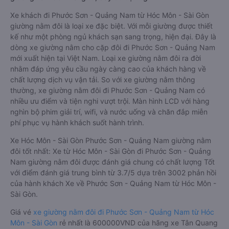
Xe khách đi Phước Sơn - Quảng Nam từ Hóc Môn - Sài Gòn
giường nằm đôi là loại xe đặc biệt. Với mỗi giường được thiết
kế như một phòng ngủ khách sạn sang trọng, hiện đại. Đây là
dòng xe giường nằm cho cặp đôi đi Phước Sơn - Quảng Nam
mới xuất hiện tại Việt Nam. Loại xe giường nằm đôi ra đời
nhằm đáp ứng yêu cầu ngày càng cao của khách hàng về
chất lượng dịch vụ vận tải. So với xe giường nằm thông
thường, xe giường nằm đôi đi Phước Sơn - Quảng Nam có
nhiều ưu điểm và tiện nghi vượt trội. Màn hình LCD với hàng
nghìn bộ phim giải trí, wifi, và nước uống và chăn đắp miễn
phí phục vụ hành khách suốt hành trình.
Xe Hóc Môn - Sài Gòn Phước Sơn - Quảng Nam giường nằm
đôi tốt nhất: Xe từ Hóc Môn - Sài Gòn đi Phước Sơn - Quảng
Nam giường nằm đôi được đánh giá chung có chất lượng Tốt
với điểm đánh giá trung bình từ 3.7/5 dựa trên 3002 phản hồi
của hành khách Xe về Phước Sơn - Quảng Nam từ Hóc Môn -
Sài Gòn.
Giá vé
xe giường nằm đôi đi Phước Sơn - Quảng Nam từ Hóc
Môn - Sài Gòn
rẻ nhất là 600000VND của hãng xe Tân Quang