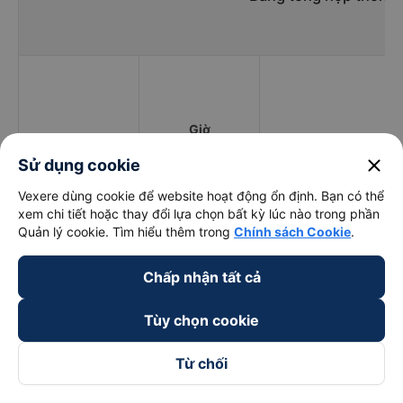
Giờ
Nhà xe
Điểm đi
chạy
close
Sử dụng cookie
Vexere dùng cookie để website hoạt động ổn định. Bạn có thể
xem chi tiết hoặc thay đổi lựa chọn bất kỳ lúc nào trong phần
Quản lý cookie. Tìm hiểu thêm trong
Chính sách Cookie
.
44 Đường Cao
Băng Như TL
13:00 - 13:00
Hồng Lãnh
Chấp nhận tất cả
Việt Lào (Đà
255 Nguyễn Tất
17:00 - 21:00
Nẵng)
Thành
Tùy chọn cookie
HK BUSLINES
06:00 - 21:00
125 Tôn Đức Thắng
Từ chối
97 Nguyễn Tất
HM Happycar
07:00 - 23:00