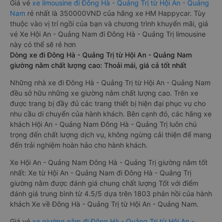
Giá vé
xe limousine đi Đông Hà - Quảng Trị từ Hội An - Quảng
Nam
rẻ nhất là 350000VND của hãng xe HM Happycar. Tùy
thuộc vào vị trí ngồi của bạn và chương trình khuyến mãi, giá
vé Xe Hội An - Quảng Nam đi Đông Hà - Quảng Trị limousine
này có thể sẽ rẻ hơn
Dòng xe đi Đông Hà - Quảng Trị từ Hội An - Quảng Nam
giường nằm chất lượng cao: Thoải mái, giá cả tốt nhất
Những nhà xe đi Đông Hà - Quảng Trị từ Hội An - Quảng Nam
đều sở hữu những xe giường nằm chất lượng cao. Trên xe
được trang bị đầy đủ các trang thiết bị hiện đại phục vụ cho
nhu cầu di chuyển của hành khách. Bên cạnh đó, các hãng xe
khách Hội An - Quảng Nam Đông Hà - Quảng Trị luôn chú
trọng đến chất lượng dịch vụ, không ngừng cải thiện để mang
đến trải nghiệm hoàn hảo cho hành khách.
Xe Hội An - Quảng Nam Đông Hà - Quảng Trị giường nằm tốt
nhất: Xe từ Hội An - Quảng Nam đi Đông Hà - Quảng Trị
giường nằm được đánh giá chung chất lượng Tốt với điểm
đánh giá trung bình từ 4.5/5 dựa trên 1803 phản hồi của hành
khách Xe về Đông Hà - Quảng Trị từ Hội An - Quảng Nam.
Giá vé
xe giường nằm đi Đông Hà - Quảng Trị từ Hội An -