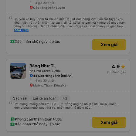
4 giờ 30 phút
Cây xăng Đoàn Luyến
Chuyến xe buýt đêm từ Hội An đến Đà Lạt của hãng Viet Lao rất tuyệt vời.
Nhân viên rất thân thiện, xe sạch sẽ, tài xế lái xe giỏi, và không có nhạc hay
tiếng ồn khó chịu. Tất cả những điều này với giá cả phải chăng và giao tiếp
bằng tiếng Anh rất suôn sẻ, vì vậy tôi rất khuyên bạn nên chọn hãng này.
Xem thêm
Đối với người đi lần đầu: không có nhà vệ sinh, nhưng có ba điểm dừng cách
nhau khoảng hai tiếng (bạn sẽ được thông báo trước bằng thông báo). Bạn
không được ăn trên xe, nhưng có nhà hàng và quán ăn nhẹ ở một số điểm
Xác nhận chỗ ngay lập tức
Xem giá
dừng. Bạn phải cởi giày và đi chân trần. Tại các điểm dừng, dép nhựa được
cung cấp khi bạn xuống xe; bạn phải trả lại chúng vào thùng trước khi lên xe
lại. Một chai nước nhỏ, một chiếc chăn và một chiếc gối được cung cấp. Có
cổng USB. Tôi không thể kết nối Wi-Fi, nhưng đó có thể là lỗi của tôi. Đối với
những người thừa cân hoặc rất cao, tôi khuyên bạn nên chọn xe buýt có ít
chỗ ngồi hơn (có khoảng 35 chỗ, và tôi không thừa cân, nhưng vẫn hơi
Băng Như TL
4.9
chật). Tôi khuyên bạn nên chọn chỗ ngồi phía dưới và giữa.
Xe Limo Green 7 chỗ
(18 đánh giá)
44 Cao Hồng Lãnh (Hội An)
4 giờ 30 phút
Mường Thanh Đông Hà
Sạch sẽ
Lái xe an toàn
+3
Rất mong, mong anh em Huế - Đà Nẵng ủng hộ nhiệt tình. Tôi là khách,
không phải người của nhà xe, nhấn mạnh ở điểm này.
Không cần thanh toán trước
Xem giá
Xác nhận chỗ ngay lập tức