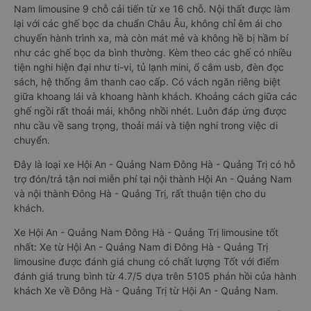
Nam limousine 9 chỗ cải tiến từ xe 16 chỗ. Nội thất được làm
lại với các ghế bọc da chuẩn Châu Âu, không chỉ êm ái cho
chuyến hành trình xa, mà còn mát mẻ và không hề bị hầm bí
như các ghế bọc da bình thường. Kèm theo các ghế có nhiều
tiện nghi hiện đại như ti-vi, tủ lạnh mini, ổ cắm usb, đèn đọc
sách, hệ thống âm thanh cao cấp. Có vách ngăn riêng biệt
giữa khoang lái và khoang hành khách. Khoảng cách giữa các
ghế ngồi rất thoải mái, không nhồi nhét. Luôn đáp ứng được
nhu cầu về sang trọng, thoải mái và tiện nghi trong việc di
chuyển.
Đây là loại xe Hội An - Quảng Nam Đông Hà - Quảng Trị có hỗ
trợ đón/trả tận nơi miễn phí tại nội thành Hội An - Quảng Nam
và nội thành Đông Hà - Quảng Trị, rất thuận tiện cho du
khách.
Xe Hội An - Quảng Nam Đông Hà - Quảng Trị limousine tốt
nhất: Xe từ Hội An - Quảng Nam đi Đông Hà - Quảng Trị
limousine được đánh giá chung có chất lượng Tốt với điểm
đánh giá trung bình từ 4.7/5 dựa trên 5105 phản hồi của hành
khách Xe về Đông Hà - Quảng Trị từ Hội An - Quảng Nam.