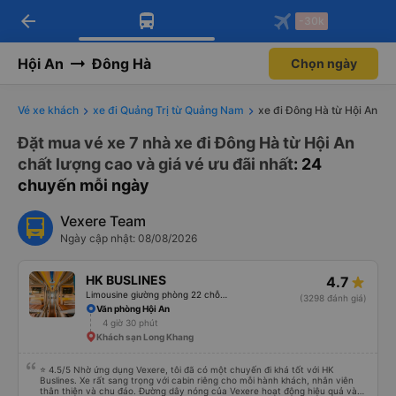
arrow_back
Tải app Vexere ngay!
Tải app Vexere
-30k
Mở app
Mở app
Nhận ưu đãi thành viên độc
-30k/ghế khi đặt vé máy bay qua
quyền
app
Hội An
Đông Hà
Chọn ngày
Vé xe khách
xe đi Quảng Trị từ Quảng Nam
xe đi Đông Hà từ Hội An
Đặt mua vé xe 7 nhà xe đi Đông Hà từ Hội An
chất lượng cao và giá vé ưu đãi nhất
: 24
chuyến mỗi ngày
Vexere Team
Ngày cập nhật: 08/08/2026
HK BUSLINES
4.7
Limousine giường phòng 22 chỗ (WC)
(3298 đánh giá)
Văn phòng Hội An
4 giờ 30 phút
Khách sạn Long Khang
⭐ 4.5/5 Nhờ ứng dụng Vexere, tôi đã có một chuyến đi khá tốt với HK
Buslines. Xe rất sang trọng với cabin riêng cho mỗi hành khách, nhân viên
thân thiện và chu đáo. Đường dây nóng của Vexere hoạt động hiệu quả và