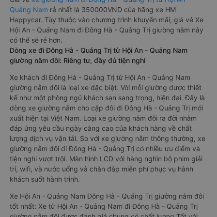
Quảng Nam
rẻ nhất là 350000VND của hãng xe HM
Happycar. Tùy thuộc vào chương trình khuyến mãi, giá vé Xe
Hội An - Quảng Nam đi Đông Hà - Quảng Trị giường nằm này
có thể sẽ rẻ hơn.
Dòng xe đi Đông Hà - Quảng Trị từ Hội An - Quảng Nam
giường nằm đôi: Riêng tư, đầy đủ tiện nghi
Xe khách đi Đông Hà - Quảng Trị từ Hội An - Quảng Nam
giường nằm đôi là loại xe đặc biệt. Với mỗi giường được thiết
kế như một phòng ngủ khách sạn sang trọng, hiện đại. Đây là
dòng xe giường nằm cho cặp đôi đi Đông Hà - Quảng Trị mới
xuất hiện tại Việt Nam. Loại xe giường nằm đôi ra đời nhằm
đáp ứng yêu cầu ngày càng cao của khách hàng về chất
lượng dịch vụ vận tải. So với xe giường nằm thông thường, xe
giường nằm đôi đi Đông Hà - Quảng Trị có nhiều ưu điểm và
tiện nghi vượt trội. Màn hình LCD với hàng nghìn bộ phim giải
trí, wifi, và nước uống và chăn đắp miễn phí phục vụ hành
khách suốt hành trình.
Xe Hội An - Quảng Nam Đông Hà - Quảng Trị giường nằm đôi
tốt nhất: Xe từ Hội An - Quảng Nam đi Đông Hà - Quảng Trị
giường nằm đôi được đánh giá chung có chất lượng Tốt với